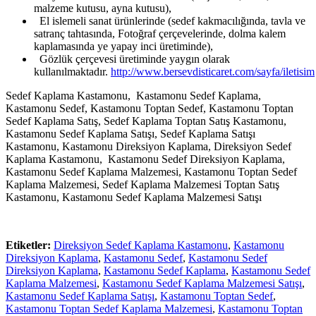
malzeme kutusu, ayna kutusu),
El islemeli sanat ürünlerinde (sedef kakmacılığında, tavla ve
satranç tahtasında, Fotoğraf çerçevelerinde, dolma kalem
kaplamasında ye yapay inci üretiminde),
Gözlük çerçevesi üretiminde yaygın olarak
kullanılmaktadır.
http://www.bersevdisticaret.com/sayfa/iletisim
Sedef Kaplama Kastamonu, Kastamonu Sedef Kaplama,
Kastamonu Sedef, Kastamonu Toptan Sedef, Kastamonu Toptan
Sedef Kaplama Satış, Sedef Kaplama Toptan Satış Kastamonu,
Kastamonu Sedef Kaplama Satışı, Sedef Kaplama Satışı
Kastamonu, Kastamonu Direksiyon Kaplama, Direksiyon Sedef
Kaplama Kastamonu, Kastamonu Sedef Direksiyon Kaplama,
Kastamonu Sedef Kaplama Malzemesi, Kastamonu Toptan Sedef
Kaplama Malzemesi, Sedef Kaplama Malzemesi Toptan Satış
Kastamonu, Kastamonu Sedef Kaplama Malzemesi Satışı
Etiketler:
Direksiyon Sedef Kaplama Kastamonu
,
Kastamonu
Direksiyon Kaplama
,
Kastamonu Sedef
,
Kastamonu Sedef
Direksiyon Kaplama
,
Kastamonu Sedef Kaplama
,
Kastamonu Sedef
Kaplama Malzemesi
,
Kastamonu Sedef Kaplama Malzemesi Satışı
,
Kastamonu Sedef Kaplama Satışı
,
Kastamonu Toptan Sedef
,
Kastamonu Toptan Sedef Kaplama Malzemesi
,
Kastamonu Toptan