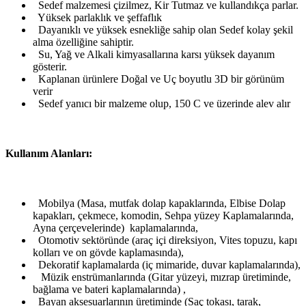
Sedef malzemesi çizilmez, Kir Tutmaz ve kullandıkça parlar.
Yüksek parlaklık ve şeffaflık
Dayanıklı ve yüksek esnekliğe sahip olan Sedef kolay şekil
alma özelliğine sahiptir.
Su, Yağ ve Alkali kimyasallarına karsı yüksek dayanım
gösterir.
Kaplanan ürünlere Doğal ve Uç boyutlu 3D bir görünüm
verir
Sedef yanıcı bir malzeme olup, 150 C ve üzerinde alev alır
Kullanım Alanları:
Mobilya (Masa, mutfak dolap kapaklarında, Elbise Dolap
kapakları, çekmece, komodin, Sehpa yüzey Kaplamalarında,
Ayna çerçevelerinde) kaplamalarında,
Otomotiv sektöründe (araç içi direksiyon, Vites topuzu, kapı
kolları ve on gövde kaplamasında),
Dekoratif kaplamalarda (iç mimaride, duvar kaplamalarında),
Müzik enstrümanlarında (Gitar yüzeyi, mızrap üretiminde,
bağlama ve bateri kaplamalarında) ,
Bayan aksesuarlarının üretiminde (Saç tokası, tarak,