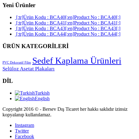
Yeni Ürünler
[:tr]Ürün Kodu : BCA40[:en]Product No : BCA40[:]
[:tr]Ürün Kodu : BCA41[:en]Product No : BCA41[:]
[:tr]Ürün Kodu : BCA43[:en]Product No : BCA43[:]
[:tr]Ürün Kodu : BCA44[:en]Product No : BCA44[:]
ÜRÜN KATEGORİLERİ
Sedef Kaplama Ürünleri
PVC Dekoratif Film
Selüloz Asetat Plakaları
DİL
Turkish
English
Copyright 2016 © - Bersev Dış Ticaret her hakkı saklıdır izinsiz
kopyalanıp kullanılamaz.
Instagram
Twitter
Facebook