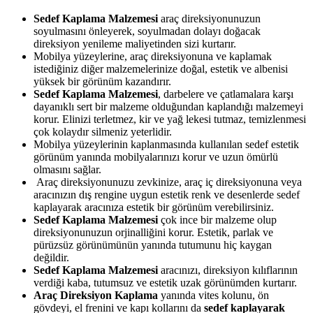
Sedef Kaplama Malzemesi
araç direksiyonunuzun
soyulmasını önleyerek, soyulmadan dolayı doğacak
direksiyon yenileme maliyetinden sizi kurtarır.
Mobilya yüzeylerine, araç direksiyonuna ve kaplamak
istediğiniz diğer malzemelerinize doğal, estetik ve albenisi
yüksek bir görünüm kazandırır.
Sedef Kaplama Malzemesi
, darbelere ve çatlamalara karşı
dayanıklı sert bir malzeme olduğundan kaplandığı malzemeyi
korur. Elinizi terletmez, kir ve yağ lekesi tutmaz, temizlenmesi
çok kolaydır silmeniz yeterlidir.
Mobilya yüzeylerinin kaplanmasında kullanılan sedef estetik
görünüm yanında mobilyalarınızı korur ve uzun ömürlü
olmasını sağlar.
Araç direksiyonunuzu zevkinize, araç iç direksiyonuna veya
aracınızın dış rengine uygun estetik renk ve desenlerde sedef
kaplayarak aracınıza estetik bir görünüm verebilirsiniz.
Sedef Kaplama Malzemesi
çok ince bir malzeme olup
direksiyonunuzun orjinalliğini korur. Estetik, parlak ve
pürüzsüz görünümünün yanında tutumunu hiç kaygan
değildir.
Sedef Kaplama Malzemesi
aracınızı, direksiyon kılıflarının
verdiği kaba, tutumsuz ve estetik uzak görünümden kurtarır.
Araç Direksiyon Kaplama
yanında vites kolunu, ön
gövdeyi, el frenini ve kapı kollarını da
sedef kaplayarak