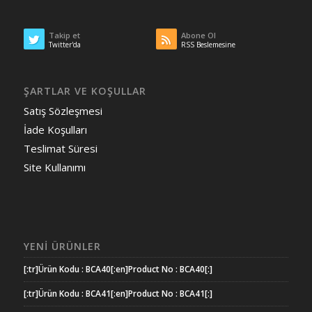
Takip et
Abone Ol
Twitter'da
RSS Beslemesine
ŞARTLAR VE KOŞULLAR
Satış Sözleşmesi
İade Koşulları
Teslimat Süresi
Site Kullanımı
YENI ÜRÜNLER
[:tr]Ürün Kodu : BCA40[:en]Product No : BCA40[:]
[:tr]Ürün Kodu : BCA41[:en]Product No : BCA41[:]