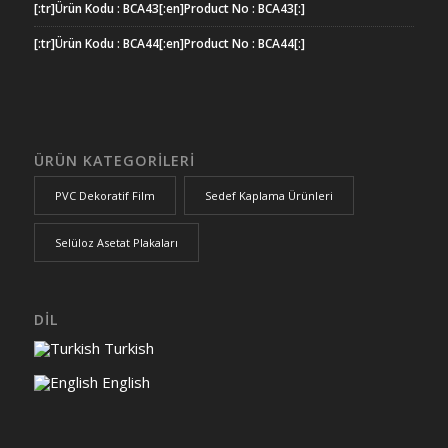
[:tr]Ürün Kodu : BCA43[:en]Product No : BCA43[:]
[:tr]Ürün Kodu : BCA44[:en]Product No : BCA44[:]
ÜRÜN KATEGORİLERİ
PVC Dekoratif Film
Sedef Kaplama Ürünleri
Selüloz Asetat Plakaları
DİL
Turkish
English