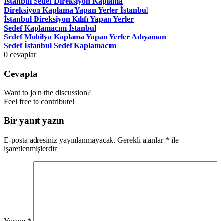
İstanbul Sedef Direksiyon Kaplama
Direksiyon Kaplama Yapan Yerler İstanbul
İstanbul Direksiyon Kılıfı Yapan Yerler
Sedef Kaplamacım İstanbul
Sedef Mobilya Kaplama Yapan Yerler Adıyaman
Sedef İstanbul Sedef Kaplamacım
0
cevaplar
Cevapla
Want to join the discussion?
Feel free to contribute!
Bir yanıt yazın
E-posta adresiniz yayınlanmayacak.
Gerekli alanlar
*
ile
işaretlenmişlerdir
Yorum
*