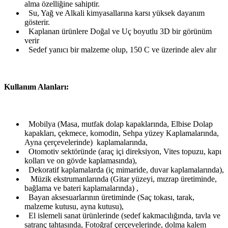
alma özelliğine sahiptir.
Su, Yağ ve Alkali kimyasallarına karsı yüksek dayanım
gösterir.
Kaplanan ürünlere Doğal ve Uç boyutlu 3D bir görünüm
verir
Sedef yanıcı bir malzeme olup, 150 C ve üzerinde alev alır
Kullanım Alanları:
Mobilya (Masa, mutfak dolap kapaklarında, Elbise Dolap
kapakları, çekmece, komodin, Sehpa yüzey Kaplamalarında,
Ayna çerçevelerinde) kaplamalarında,
Otomotiv sektöründe (araç içi direksiyon, Vites topuzu, kapı
kolları ve on gövde kaplamasında),
Dekoratif kaplamalarda (iç mimaride, duvar kaplamalarında),
Müzik ekstrumanlarında (Gitar yüzeyi, mızrap üretiminde,
bağlama ve bateri kaplamalarında) ,
Bayan aksesuarlarının üretiminde (Saç tokası, tarak,
malzeme kutusu, ayna kutusu),
El islemeli sanat ürünlerinde (sedef kakmacılığında, tavla ve
satranç tahtasında, Fotoğraf çerçevelerinde, dolma kalem