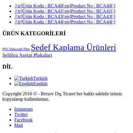
[:tr]Ürün Kodu : BCA40[:en]Product No : BCA40[:]
[:tr]Ürün Kodu : BCA41[:en]Product No : BCA41[:]
[:tr]Ürün Kodu : BCA43[:en]Product No : BCA43[:]
[:tr]Ürün Kodu : BCA44[:en]Product No : BCA44[:]
ÜRÜN KATEGORİLERİ
Sedef Kaplama Ürünleri
PVC Dekoratif Film
Selüloz Asetat Plakaları
DİL
Turkish
English
Copyright 2016 © - Bersev Dış Ticaret her hakkı saklıdır izinsiz
kopyalanıp kullanılamaz.
Instagram
Twitter
Facebook
Mail