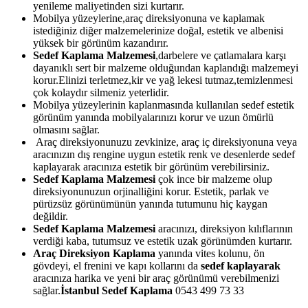
yenileme maliyetinden sizi kurtarır.
Mobilya yüzeylerine,araç direksiyonuna ve kaplamak
istediğiniz diğer malzemelerinize doğal, estetik ve albenisi
yüksek bir görünüm kazandırır.
Sedef Kaplama Malzemesi
,darbelere ve çatlamalara karşı
dayanıklı sert bir malzeme olduğundan kaplandığı malzemeyi
korur.Elinizi terletmez,kir ve yağ lekesi tutmaz,temizlenmesi
çok kolaydır silmeniz yeterlidir.
Mobilya yüzeylerinin kaplanmasında kullanılan sedef estetik
görünüm yanında mobilyalarınızı korur ve uzun ömürlü
olmasını sağlar.
Araç direksiyonunuzu zevkinize, araç iç direksiyonuna veya
aracınızın dış rengine uygun estetik renk ve desenlerde sedef
kaplayarak aracınıza estetik bir görünüm verebilirsiniz.
Sedef Kaplama Malzemesi
çok ince bir malzeme olup
direksiyonunuzun orjinalliğini korur. Estetik, parlak ve
pürüzsüz görünümünün yanında tutumunu hiç kaygan
değildir.
Sedef Kaplama Malzemesi
aracınızı, direksiyon kılıflarının
verdiği kaba, tutumsuz ve estetik uzak görünümden kurtarır.
Araç Direksiyon Kaplama
yanında vites kolunu, ön
gövdeyi, el frenini ve kapı kollarını da
sedef kaplayarak
aracınıza harika ve yeni bir araç görünümü verebilmenizi
sağlar.
İstanbul Sedef Kaplama
0543 499 73 33