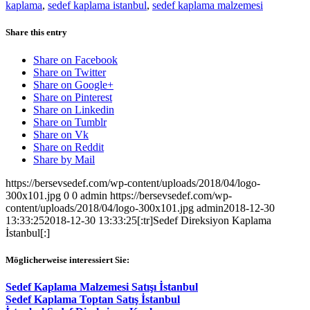
kaplama
,
sedef kaplama istanbul
,
sedef kaplama malzemesi
Share this entry
Share on Facebook
Share on Twitter
Share on Google+
Share on Pinterest
Share on Linkedin
Share on Tumblr
Share on Vk
Share on Reddit
Share by Mail
https://bersevsedef.com/wp-content/uploads/2018/04/logo-
300x101.jpg
0
0
admin
https://bersevsedef.com/wp-
content/uploads/2018/04/logo-300x101.jpg
admin
2018-12-30
13:33:25
2018-12-30 13:33:25
[:tr]Sedef Direksiyon Kaplama
İstanbul[:]
Möglicherweise interessiert Sie:
Sedef Kaplama Malzemesi Satışı İstanbul
Sedef Kaplama Toptan Satış İstanbul