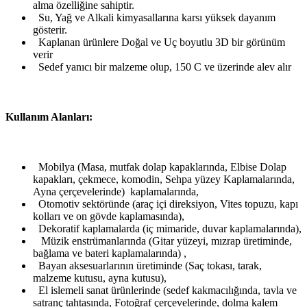
alma özelliğine sahiptir.
Su, Yağ ve Alkali kimyasallarına karsı yüksek dayanım
gösterir.
Kaplanan ürünlere Doğal ve Uç boyutlu 3D bir görünüm
verir
Sedef yanıcı bir malzeme olup, 150 C ve üzerinde alev alır
Kullanım Alanları:
Mobilya (Masa, mutfak dolap kapaklarında, Elbise Dolap
kapakları, çekmece, komodin, Sehpa yüzey Kaplamalarında,
Ayna çerçevelerinde) kaplamalarında,
Otomotiv sektöründe (araç içi direksiyon, Vites topuzu, kapı
kolları ve on gövde kaplamasında),
Dekoratif kaplamalarda (iç mimaride, duvar kaplamalarında),
Müzik enstrümanlarında (Gitar yüzeyi, mızrap üretiminde,
bağlama ve bateri kaplamalarında) ,
Bayan aksesuarlarının üretiminde (Saç tokası, tarak,
malzeme kutusu, ayna kutusu),
El islemeli sanat ürünlerinde (sedef kakmacılığında, tavla ve
satranç tahtasında, Fotoğraf çerçevelerinde, dolma kalem