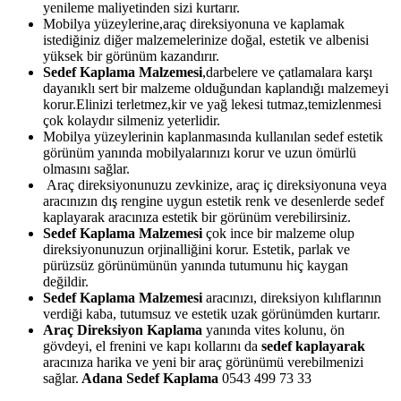
yenileme maliyetinden sizi kurtarır.
Mobilya yüzeylerine,araç direksiyonuna ve kaplamak
istediğiniz diğer malzemelerinize doğal, estetik ve albenisi
yüksek bir görünüm kazandırır.
Sedef Kaplama Malzemesi
,darbelere ve çatlamalara karşı
dayanıklı sert bir malzeme olduğundan kaplandığı malzemeyi
korur.Elinizi terletmez,kir ve yağ lekesi tutmaz,temizlenmesi
çok kolaydır silmeniz yeterlidir.
Mobilya yüzeylerinin kaplanmasında kullanılan sedef estetik
görünüm yanında mobilyalarınızı korur ve uzun ömürlü
olmasını sağlar.
Araç direksiyonunuzu zevkinize, araç iç direksiyonuna veya
aracınızın dış rengine uygun estetik renk ve desenlerde sedef
kaplayarak aracınıza estetik bir görünüm verebilirsiniz.
Sedef Kaplama Malzemesi
çok ince bir malzeme olup
direksiyonunuzun orjinalliğini korur. Estetik, parlak ve
pürüzsüz görünümünün yanında tutumunu hiç kaygan
değildir.
Sedef Kaplama Malzemesi
aracınızı, direksiyon kılıflarının
verdiği kaba, tutumsuz ve estetik uzak görünümden kurtarır.
Araç Direksiyon Kaplama
yanında vites kolunu, ön
gövdeyi, el frenini ve kapı kollarını da
sedef kaplayarak
aracınıza harika ve yeni bir araç görünümü verebilmenizi
sağlar.
Adana Sedef Kaplama
0543 499 73 33