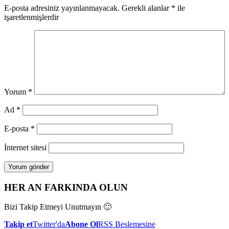
E-posta adresiniz yayınlanmayacak.
Gerekli alanlar
*
ile
işaretlenmişlerdir
Yorum
*
Ad
*
E-posta
*
İnternet sitesi
HER AN FARKINDA OLUN
Bizi Takip Etmeyi Unutmayın 🙂
Takip et
Twitter'da
Abone Ol
RSS Beslemesine