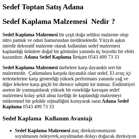
Sedef Toptan Satış Adana
Sedef Kaplama Malzemesi Nedir ?
Sedef Kaplama Malzemesi
bir çeşit doğa selüloz malzeme olup
nitro pamuk ve odun hamurundan üretilmektedir. Yüzyılı aşkın
süredir dekoratif malzeme olarak kullanılan sedef malzemesi
kaplandığı ürünlere doğal bir görünüm yanında üç boyutlu bir efekt
kazandırır.
Adana Sedef Kaplama
İletişim 0543 499 73 33
Sedef Kaplama Malzemesi
darbelere karşı dayanıklı sert bir
malzemedir. Çatlamalara karşıda dayanıklı olan sedef, El avuç içi
terlemelerine karşı gösterdiği yüksek performans yanında yağ ve
diğer lekelere karşı güçlü bir dirence sahiptir kir tutmaz. Endüstriyel
aseton ile yumuşatılarak yüksek bir esnekliğe kavuşan sedef
malzemesi kolay şekil alma özelliği ile kaplandığı malzemeyi
mükemmel bir şekilde orjinalliğini koruyarak sarar.
Adana Sedef
Kaplama
0543 499 73 33
Sedef Kaplama Kullanım Avantajı
Sedef Kaplama Malzemesi
araç direksiyonunuzun
soyulmasını önleyerek,soyulmadan dolayı doğacak direksiyon