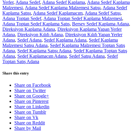
Yerler
,
Adana Sedef
,
Adana Sedef Kaplama
,
Adana Sedef Kaplama
Malzemesi
,
Adana Sedef Kaplama Malzemesi Satışı
,
Adana Sedef
Kaplama Satışı
,
Adana Sedef Kaplamacım
,
Adana Sedef Satışı
,
Adana Toptan Sedef
,
Adana Toptan Sedef Kaplama Malzemesi
,
Adana Toptan Sedef Kaplama Satış
,
Bersev Sedef Kaplama Adana
,
Direksiyon Kaplama Adana
,
Direksiyon Kaplama Yapan Yerler
Adana
,
Direksiyon Kılıfı Adana
,
Direksiyon Kılıfı Yapan Yerler
Adana
,
Sedef Adana
,
Sedef Kaplama Adana
,
Sedef Kaplama
Malzemesi Satışı Adana
,
Sedef Kaplama Malzemesi Toptan Satış
Adana
,
Sedef Kaplama Satışı Adana
,
Sedef Kaplama Toptan Satış
Adana
,
Sedef Kaplamacım Adana
,
Sedef Satışı Adana
,
Sedef
Toptan Satış Adana
Share this entry
Share on Facebook
Share on Twitter
Share on Google+
Share on Pinterest
Share on Linkedin
Share on Tumblr
Share on Vk
Share on Reddit
Share by Mail