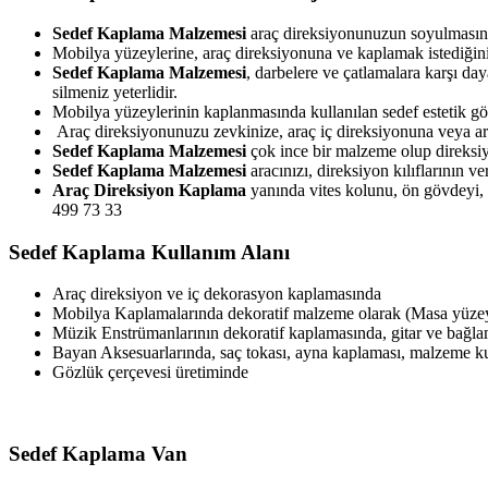
Sedef Kaplama Malzemesi
araç direksiyonunuzun soyulmasını 
Mobilya yüzeylerine, araç direksiyonuna ve kaplamak istediğini
Sedef Kaplama Malzemesi
, darbelere ve çatlamalara karşı da
silmeniz yeterlidir.
Mobilya yüzeylerinin kaplanmasında kullanılan sedef estetik g
Araç direksiyonunuzu zevkinize, araç iç direksiyonuna veya arac
Sedef Kaplama Malzemesi
çok ince bir malzeme olup direksiy
Sedef Kaplama Malzemesi
aracınızı, direksiyon kılıflarının 
Araç Direksiyon Kaplama
yanında vites kolunu, ön gövdeyi, e
499 73 33
Sedef Kaplama Kullanım Alanı
Araç direksiyon ve iç dekorasyon kaplamasında
Mobilya Kaplamalarında dekoratif malzeme olarak (Masa yüzeyl
Müzik Enstrümanlarının dekoratif kaplamasında, gitar ve bağl
Bayan Aksesuarlarında, saç tokası, ayna kaplaması, malzeme 
Gözlük çerçevesi üretiminde
Sedef Kaplama Van