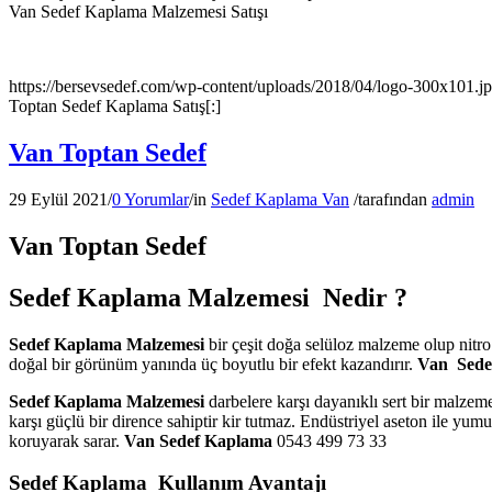
Van Sedef Kaplama Malzemesi Satışı
https://bersevsedef.com/wp-content/uploads/2018/04/logo-300x101.j
Toptan Sedef Kaplama Satış[:]
Van Toptan Sedef
29 Eylül 2021
/
0 Yorumlar
/
in
Sedef Kaplama Van
/
tarafından
admin
Van Toptan Sedef
Sedef Kaplama Malzemesi Nedir ?
Sedef Kaplama Malzemesi
bir çeşit doğa selüloz malzeme olup nitr
doğal bir görünüm yanında üç boyutlu bir efekt kazandırır.
Van
Sede
Sedef Kaplama Malzemesi
darbelere karşı dayanıklı sert bir malzem
karşı güçlü bir dirence sahiptir kir tutmaz. Endüstriyel aseton ile yu
koruyarak sarar.
Van
Sedef Kaplama
0543 499 73 33
Sedef Kaplama Kullanım Avantajı