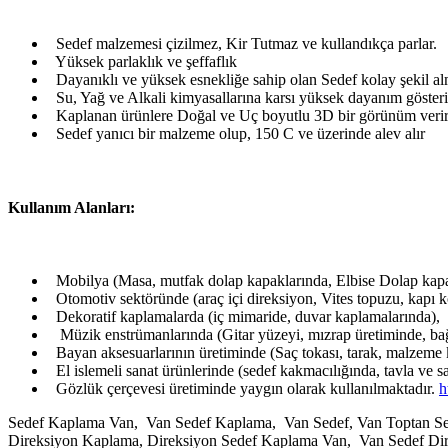
Sedef malzemesi çizilmez, Kir Tutmaz ve kullandıkça parlar.
Yüksek parlaklık ve şeffaflık
Dayanıklı ve yüksek esnekliğe sahip olan Sedef kolay şekil alma
Su, Yağ ve Alkali kimyasallarına karsı yüksek dayanım gösteri
Kaplanan ürünlere Doğal ve Uç boyutlu 3D bir görünüm veri
Sedef yanıcı bir malzeme olup, 150 C ve üzerinde alev alır
Kullanım Alanları:
Mobilya (Masa, mutfak dolap kapaklarında, Elbise Dolap kapa
Otomotiv sektöründe (araç içi direksiyon, Vites topuzu, kapı k
Dekoratif kaplamalarda (iç mimaride, duvar kaplamalarında),
Müzik enstrümanlarında (Gitar yüzeyi, mızrap üretiminde, bağ
Bayan aksesuarlarının üretiminde (Saç tokası, tarak, malzeme 
El islemeli sanat ürünlerinde (sedef kakmacılığında, tavla ve 
Gözlük çerçevesi üretiminde yaygın olarak kullanılmaktadır.
h
Sedef Kaplama Van, Van Sedef Kaplama, Van Sedef, Van Toptan Sede
Direksiyon Kaplama, Direksiyon Sedef Kaplama Van, Van Sedef Di