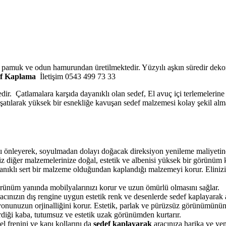
o pamuk ve odun hamurundan üretilmektedir. Yüzyılı aşkın süredir dekor
f Kaplama
İletişim 0543 499 73 33
edir. Çatlamalara karşıda dayanıklı olan sedef, El avuç içi terlemelerin
muşatılarak yüksek bir esnekliğe kavuşan sedef malzemesi kolay şekil alm
önleyerek, soyulmadan dolayı doğacak direksiyon yenileme maliyetinde
z diğer malzemelerinize doğal, estetik ve albenisi yüksek bir görünüm k
yanıklı sert bir malzeme olduğundan kaplandığı malzemeyi korur. Elinizi
örünüm yanında mobilyalarınızı korur ve uzun ömürlü olmasını sağlar.
ınızın dış rengine uygun estetik renk ve desenlerde sedef kaplayarak ar
onunuzun orjinalliğini korur. Estetik, parlak ve pürüzsüz görünümünün
verdiği kaba, tutumsuz ve estetik uzak görünümden kurtarır.
l frenini ve kapı kollarını da
sedef kaplayarak
aracınıza harika ve yen