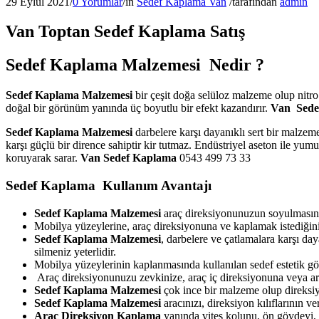
29 Eylül 2021
/
0 Yorumlar
/
in
Sedef Kaplama Van
/
tarafından
admin
Van Toptan Sedef Kaplama Satış
Sedef Kaplama Malzemesi Nedir ?
Sedef Kaplama Malzemesi
bir çeşit doğa selüloz malzeme olup nitr
doğal bir görünüm yanında üç boyutlu bir efekt kazandırır.
Van
Sede
Sedef Kaplama Malzemesi
darbelere karşı dayanıklı sert bir malzem
karşı güçlü bir dirence sahiptir kir tutmaz. Endüstriyel aseton ile yu
koruyarak sarar.
Van
Sedef Kaplama
0543 499 73 33
Sedef Kaplama Kullanım Avantajı
Sedef Kaplama Malzemesi
araç direksiyonunuzun soyulmasını 
Mobilya yüzeylerine, araç direksiyonuna ve kaplamak istediğini
Sedef Kaplama Malzemesi
, darbelere ve çatlamalara karşı da
silmeniz yeterlidir.
Mobilya yüzeylerinin kaplanmasında kullanılan sedef estetik g
Araç direksiyonunuzu zevkinize, araç iç direksiyonuna veya arac
Sedef Kaplama Malzemesi
çok ince bir malzeme olup direksiy
Sedef Kaplama Malzemesi
aracınızı, direksiyon kılıflarının 
Araç Direksiyon Kaplama
yanında vites kolunu, ön gövdeyi, e