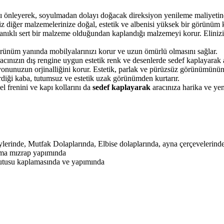
önleyerek, soyulmadan dolayı doğacak direksiyon yenileme maliyetinde
z diğer malzemelerinize doğal, estetik ve albenisi yüksek bir görünüm k
yanıklı sert bir malzeme olduğundan kaplandığı malzemeyi korur. Elinizi
örünüm yanında mobilyalarınızı korur ve uzun ömürlü olmasını sağlar.
ınızın dış rengine uygun estetik renk ve desenlerde sedef kaplayarak ar
onunuzun orjinalliğini korur. Estetik, parlak ve pürüzsüz görünümünün
verdiği kaba, tutumsuz ve estetik uzak görünümden kurtarır.
l frenini ve kapı kollarını da
sedef kaplayarak
aracınıza harika ve yen
erinde, Mutfak Dolaplarında, Elbise dolaplarında, ayna çerçevelerinde
ama mızrap yapımında
kutusu kaplamasında ve yapımında