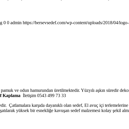
pg
0
0
admin
https://bersevsedef.com/wp-content/uploads/2018/04/logo
o pamuk ve odun hamurundan üretilmektedir. Yüzyılı aşkın süredir dekor
f Kaplama
İletişim 0543 499 73 33
edir. Çatlamalara karşıda dayanıklı olan sedef, El avuç içi terlemelerin
muşatılarak yüksek bir esnekliğe kavuşan sedef malzemesi kolay şekil alm