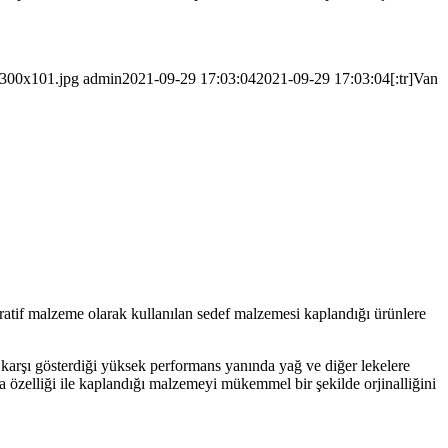
-300x101.jpg
admin
2021-09-29 17:03:04
2021-09-29 17:03:04
[:tr]Van
atif malzeme olarak kullanılan sedef malzemesi kaplandığı ürünlere
e karşı gösterdiği yüksek performans yanında yağ ve diğer lekelere
a özelliği ile kaplandığı malzemeyi mükemmel bir şekilde orjinalliğini