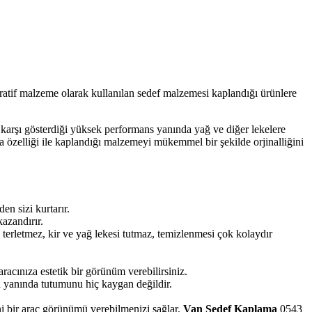
atif malzeme olarak kullanılan sedef malzemesi kaplandığı ürünlere
e karşı gösterdiği yüksek performans yanında yağ ve diğer lekelere
a özelliği ile kaplandığı malzemeyi mükemmel bir şekilde orjinalliğini
n sizi kurtarır.
azandırır.
 terletmez, kir ve yağ lekesi tutmaz, temizlenmesi çok kolaydır
acınıza estetik bir görünüm verebilirsiniz.
 yanında tutumunu hiç kaygan değildir.
i bir araç görünümü verebilmenizi sağlar.
Van Sedef Kaplama
0543