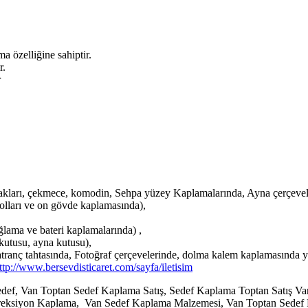
 özelliğine sahiptir.
r.
r
kları, çekmece, komodin, Sehpa yüzey Kaplamalarında, Ayna çerçevel
olları ve on gövde kaplamasında),
lama ve bateri kaplamalarında) ,
kutusu, ayna kutusu),
satranç tahtasında, Fotoğraf çerçevelerinde, dolma kalem kaplamasında y
ttp://www.bersevdisticaret.com/sayfa/iletisim
f, Van Toptan Sedef Kaplama Satış, Sedef Kaplama Toptan Satış Van
reksiyon Kaplama, Van Sedef Kaplama Malzemesi, Van Toptan Sedef 