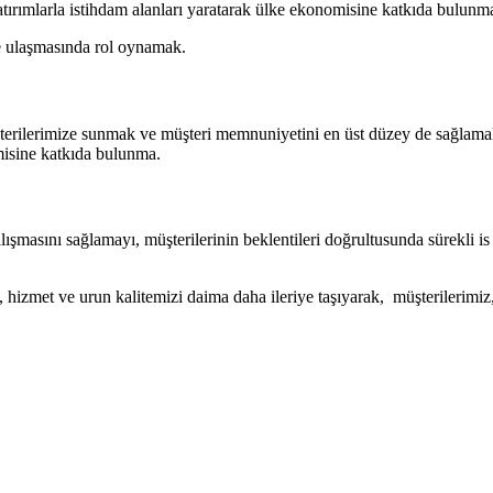
tırımlarla istihdam alanları yaratarak ülke ekonomisine katkıda bulunm
ine ulaşmasında rol oynamak.
şterilerimize sunmak ve müşteri memnuniyetini en üst düzey de sağlamak. 
misine katkıda bulunma.
şmasını sağlamayı, müşterilerinin beklentileri doğrultusunda sürekli is 
, hizmet ve urun kalitemizi daima daha ileriye taşıyarak, müşterilerimiz