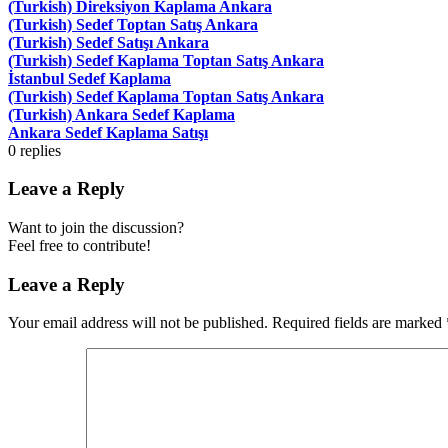
(Turkish) Direksiyon Kaplama Ankara
(Turkish) Sedef Toptan Satış Ankara
(Turkish) Sedef Satışı Ankara
(Turkish) Sedef Kaplama Toptan Satış Ankara
İstanbul Sedef Kaplama
(Turkish) Sedef Kaplama Toptan Satış Ankara
(Turkish) Ankara Sedef Kaplama
Ankara Sedef Kaplama Satışı
0
replies
Leave a Reply
Want to join the discussion?
Feel free to contribute!
Leave a Reply
Your email address will not be published.
Required fields are marked