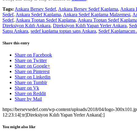
Tags:
Ankara Bersev Sedef
,
Ankara Bersev Sedef Kaplama
,
Ankara 
Sedef
,
Ankara Sedef Kaplama
,
Ankara Sedef Kaplama Malzemesi
,
An
Sedef
,
Ankara Toptan Sedef Kaplama
,
Ankara Toptan Sedef Kaplam
Direksiyon Kılıfı Ankara
,
Direksiyon Kılıfı Yapan Yerler Ankara
,
Sed
Satışı Ankara
,
sedef kaplama toptan satış Ankara
,
Sedef Kaplamacım 
Share this entry
Share on Facebook
Share on Twitter
Share on Google+
Share on Pinterest
Share on Linkedin
Share on Tumblr
Share on Vk
Share on Reddit
Share by Mail
https://bersevsedef.com/wp-content/uploads/2018/04/logo-300x101.j
12:23:14
[:tr]Direksiyon Kılıfı Yapan Yerler Ankara[:]
You might also like