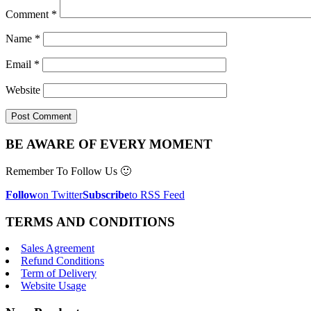
Comment
*
Name
*
Email
*
Website
BE AWARE OF EVERY MOMENT
Remember To Follow Us 🙂
Follow
on Twitter
Subscribe
to RSS Feed
TERMS AND CONDITIONS
Sales Agreement
Refund Conditions
Term of Delivery
Website Usage