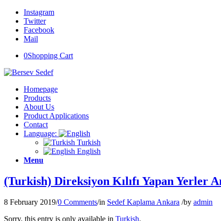
Instagram
Twitter
Facebook
Mail
0
Shopping Cart
Homepage
Products
About Us
Product Applications
Contact
Language:
Turkish
English
Menu
(Turkish) Direksiyon Kılıfı Yapan Yerler 
8 February 2019
/
0 Comments
/
in
Sedef Kaplama Ankara
/
by
admin
Sorry, this entry is only available in
Turkish
.