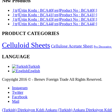
New Products
[:tr]Ürün Kodu : BCA40[:en]Product No : BCA40[:]
[:tr]Ürün Kodu : BCA41[:en]Product No : BCA41[:]
[:tr]Ürün Kodu : BCA43[:en]Product No : BCA43[:]
[:tr]Ürün Kodu : BCA44[:en]Product No : BCA44[:]
PRODUCT CATEGORIES
Celluloid Sheets
Cellulose Acetate Sheet
Pvc Decorative
LANGUAGE
Turkish
English
Copyright 2016 © - Bersev Foreign Trade All Rights Reserved.
Instagram
Twitter
Facebook
Mail
(Turkish) Direksiyon Kılıfı Ankara
(Turkish) Ankara Direksiyon Kılıf