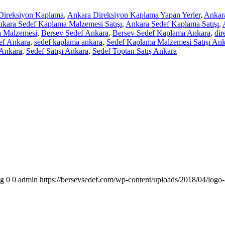
Direksiyon Kaplama
,
Ankara Direksiyon Kaplama Yapan Yerler
,
Ankara
kara Sedef Kaplama Malzemesi Satışı
,
Ankara Sedef Kaplama Satışı
,
a Malzemesi
,
Bersev Sedef Ankara
,
Bersev Sedef Kaplama Ankara
,
dir
ef Ankara
,
sedef kaplama ankara
,
Sedef Kaplama Malzemesi Satışı An
Ankara
,
Sedef Satışı Ankara
,
Sedef Toptan Satış Ankara
pg
0
0
admin
https://bersevsedef.com/wp-content/uploads/2018/04/logo