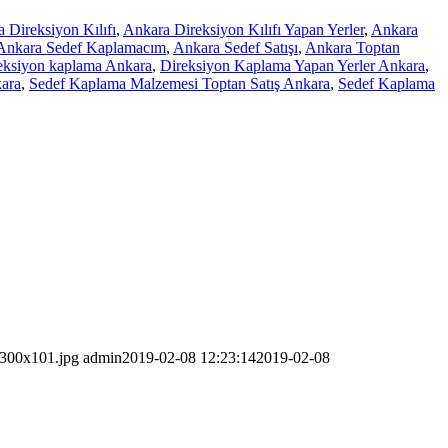
 Direksiyon Kılıfı
,
Ankara Direksiyon Kılıfı Yapan Yerler
,
Ankara
Ankara Sedef Kaplamacım
,
Ankara Sedef Satışı
,
Ankara Toptan
eksiyon kaplama Ankara
,
Direksiyon Kaplama Yapan Yerler Ankara
,
kara
,
Sedef Kaplama Malzemesi Toptan Satış Ankara
,
Sedef Kaplama
-300x101.jpg
admin
2019-02-08 12:23:14
2019-02-08