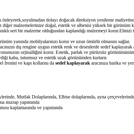
 önleyerek,soyulmadan dolayı doğacak direksiyon yenileme maliyetinden
 diğer malzemelerinize doğal, estetik ve albenisi yüksek bir görünüm k
anıklı sert bir malzeme olduğundan kaplandığı malzemeyi korur.Elinizi 
örünüm yanında mobilyalarınızı korur ve uzun ömürlü olmasını sağlar.
ınızın dış rengine uygun estetik renk ve desenlerde sedef kaplayarak ar
onunuzun orjinalliğini korur. Estetik, parlak ve pürüzsüz görünümünün
verdiği kaba, tutumsuz ve estetik uzak görünümden kurtarır.
l frenini ve kapı kollarını da
sedef kaplayarak
aracınıza harika ve yen
erinde, Mutfak Dolaplarında, Elbise dolaplarında, ayna çerçevelerinde
ama mızrap yapımında
kutusu kaplamasında ve yapımında