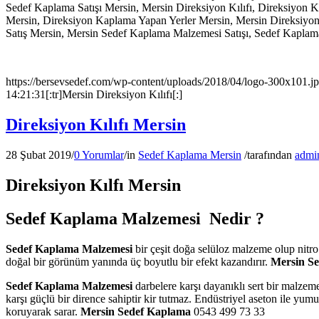
Sedef Kaplama Satışı Mersin, Mersin Direksiyon Kılıfı, Direksiyon K
Mersin, Direksiyon Kaplama Yapan Yerler Mersin, Mersin Direksiy
Satış Mersin, Mersin Sedef Kaplama Malzemesi Satışı, Sedef Kaplam
https://bersevsedef.com/wp-content/uploads/2018/04/logo-300x101.j
14:21:31
[:tr]Mersin Direksiyon Kılıfı[:]
Direksiyon Kılıfı Mersin
28 Şubat 2019
/
0 Yorumlar
/
in
Sedef Kaplama Mersin
/
tarafından
admi
Direksiyon Kılfı
Mersin
Sedef Kaplama Malzemesi Nedir ?
Sedef Kaplama Malzemesi
bir çeşit doğa selüloz malzeme olup nitr
doğal bir görünüm yanında üç boyutlu bir efekt kazandırır.
Mersin Se
Sedef Kaplama Malzemesi
darbelere karşı dayanıklı sert bir malzem
karşı güçlü bir dirence sahiptir kir tutmaz. Endüstriyel aseton ile yu
koruyarak sarar.
Mersin Sedef Kaplama
0543 499 73 33