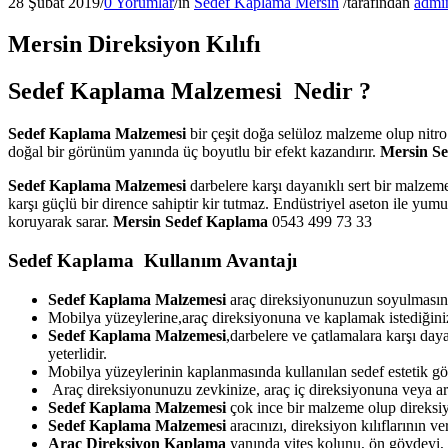
28 Şubat 2019
/
0 Yorumlar
/
in
Sedef Kaplama Mersin
/
tarafından
admi
Mersin Direksiyon Kılıfı
Sedef Kaplama Malzemesi Nedir ?
Sedef Kaplama Malzemesi
bir çeşit doğa selüloz malzeme olup nitr
doğal bir görünüm yanında üç boyutlu bir efekt kazandırır.
Mersin Se
Sedef Kaplama Malzemesi
darbelere karşı dayanıklı sert bir malzem
karşı güçlü bir dirence sahiptir kir tutmaz. Endüstriyel aseton ile yu
koruyarak sarar.
Mersin Sedef Kaplama
0543 499 73 33
Sedef Kaplama Kullanım Avantajı
Sedef Kaplama Malzemesi
araç direksiyonunuzun soyulmasını
Mobilya yüzeylerine,araç direksiyonuna ve kaplamak istediğiniz
Sedef Kaplama Malzemesi
,darbelere ve çatlamalara karşı day
yeterlidir.
Mobilya yüzeylerinin kaplanmasında kullanılan sedef estetik g
Araç direksiyonunuzu zevkinize, araç iç direksiyonuna veya arac
Sedef Kaplama Malzemesi
çok ince bir malzeme olup direksiy
Sedef Kaplama Malzemesi
aracınızı, direksiyon kılıflarının 
Araç Direksiyon Kaplama
yanında vites kolunu, ön gövdeyi, e