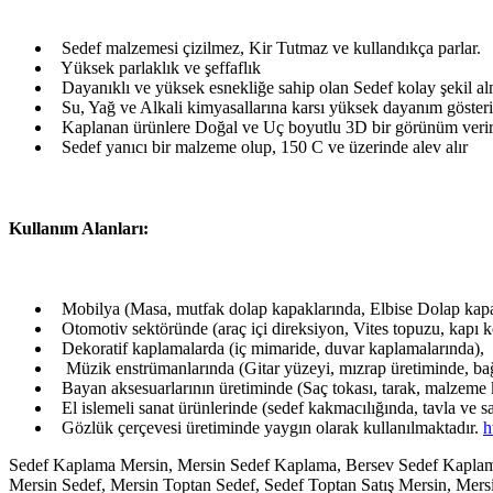
Sedef malzemesi çizilmez, Kir Tutmaz ve kullandıkça parlar.
Yüksek parlaklık ve şeffaflık
Dayanıklı ve yüksek esnekliğe sahip olan Sedef kolay şekil alma
Su, Yağ ve Alkali kimyasallarına karsı yüksek dayanım gösteri
Kaplanan ürünlere Doğal ve Uç boyutlu 3D bir görünüm veri
Sedef yanıcı bir malzeme olup, 150 C ve üzerinde alev alır
Kullanım Alanları:
Mobilya (Masa, mutfak dolap kapaklarında, Elbise Dolap kapa
Otomotiv sektöründe (araç içi direksiyon, Vites topuzu, kapı k
Dekoratif kaplamalarda (iç mimaride, duvar kaplamalarında),
Müzik enstrümanlarında (Gitar yüzeyi, mızrap üretiminde, bağ
Bayan aksesuarlarının üretiminde (Saç tokası, tarak, malzeme 
El islemeli sanat ürünlerinde (sedef kakmacılığında, tavla ve 
Gözlük çerçevesi üretiminde yaygın olarak kullanılmaktadır.
h
Sedef Kaplama Mersin, Mersin Sedef Kaplama, Bersev Sedef Kaplam
Mersin Sedef, Mersin Toptan Sedef, Sedef Toptan Satış Mersin, Mersi