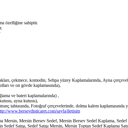
 özelliğine sahiptir.
r.
r
kları, çekmece, komodin, Sehpa yüzey Kaplamalarında, Ayna çerçevel
olları ve on gövde kaplamasında),
lama ve bateri kaplamalarında) ,
kutusu, ayna kutusu),
satranç tahtasında, Fotoğraf çerçevelerinde, dolma kalem kaplamasında y
ttp://www.bersevdisticaret.com/sayfa/iletisim
a Mersin, Mersin Bersev Sedef, Mersin Bersev Sedef Kaplama, Sedef
n Sedef Satışı, Sedef Satışı Mersin, Mersin Toptan Sedef Kaplama Sat