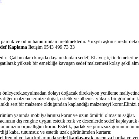
n
o pamuk ve odun hamurundan üretilmektedir. Yüzyılı aşkın süredir dekor
def Kaplama
İletişim 0543 499 73 33
edir. Çatlamalara karşıda dayanıklı olan sedef, El avuç içi terlemelerin
muşatılarak yüksek bir esnekliğe kavuşan sedef malzemesi kolay şekil alm
 önleyerek,soyulmadan dolayı doğacak direksiyon yenileme maliyetinden
 diğer malzemelerinize doğal, estetik ve albenisi yüksek bir görünüm k
anıklı sert bir malzeme olduğundan kaplandığı malzemeyi korur.Elinizi 
örünüm yanında mobilyalarınızı korur ve uzun ömürlü olmasını sağlar.
ınızın dış rengine uygun estetik renk ve desenlerde sedef kaplayarak ar
onunuzun orjinalliğini korur. Estetik, parlak ve pürüzsüz görünümünün
verdiği kaba, tutumsuz ve estetik uzak görünümden kurtarır.
l frenini ve kapı kollarını da
sedef kaplayarak
aracınıza harika ve yen