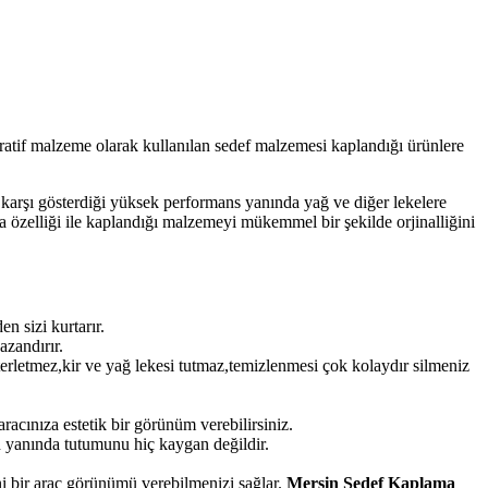
atif malzeme olarak kullanılan sedef malzemesi kaplandığı ürünlere
e karşı gösterdiği yüksek performans yanında yağ ve diğer lekelere
a özelliği ile kaplandığı malzemeyi mükemmel bir şekilde orjinalliğini
 sizi kurtarır.
azandırır.
terletmez,kir ve yağ lekesi tutmaz,temizlenmesi çok kolaydır silmeniz
acınıza estetik bir görünüm verebilirsiniz.
 yanında tutumunu hiç kaygan değildir.
i bir araç görünümü verebilmenizi sağlar.
Mersin Sedef Kaplama