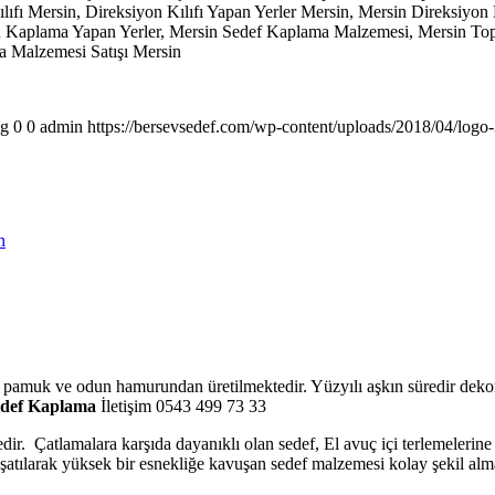
ılıfı Mersin, Direksiyon Kılıfı Yapan Yerler Mersin, Mersin Direksiyo
on Kaplama Yapan Yerler, Mersin Sedef Kaplama Malzemesi, Mersin T
a Malzemesi Satışı Mersin
pg
0
0
admin
https://bersevsedef.com/wp-content/uploads/2018/04/logo
n
o pamuk ve odun hamurundan üretilmektedir. Yüzyılı aşkın süredir dekor
def Kaplama
İletişim 0543 499 73 33
edir. Çatlamalara karşıda dayanıklı olan sedef, El avuç içi terlemelerin
muşatılarak yüksek bir esnekliğe kavuşan sedef malzemesi kolay şekil alm