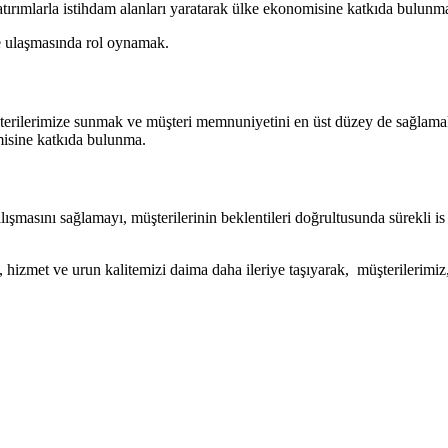
tırımlarla istihdam alanları yaratarak ülke ekonomisine katkıda bulunm
ine ulaşmasında rol oynamak.
şterilerimize sunmak ve müşteri memnuniyetini en üst düzey de sağlamak. 
misine katkıda bulunma.
şmasını sağlamayı, müşterilerinin beklentileri doğrultusunda sürekli is 
, hizmet ve urun kalitemizi daima daha ileriye taşıyarak, müşterilerimiz