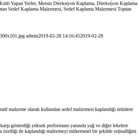
n Kılıfı Yapan Yerler, Mersin Direksiyon Kaplama, Direksiyon Kaplama
optan Sedef Kaplama Malzemesi, Sedef Kaplama Malzemesi Toptan
-300x101.jpg
admin
2019-02-28 14:16:45
2019-02-28
atif malzeme olarak kullanılan sedef malzemesi kaplandığı ürünlere
e karşı gösterdiği yüksek performans yanında yağ ve diğer lekelere
a özelliği ile kaplandığı malzemeyi mükemmel bir şekilde orjinalliğini