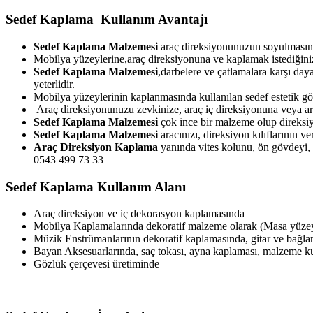
Sedef Kaplama Kullanım Avantajı
Sedef Kaplama Malzemesi
araç direksiyonunuzun soyulmasını
Mobilya yüzeylerine,araç direksiyonuna ve kaplamak istediğiniz
Sedef Kaplama Malzemesi
,darbelere ve çatlamalara karşı day
yeterlidir.
Mobilya yüzeylerinin kaplanmasında kullanılan sedef estetik g
Araç direksiyonunuzu zevkinize, araç iç direksiyonuna veya arac
Sedef Kaplama Malzemesi
çok ince bir malzeme olup direksiy
Sedef Kaplama Malzemesi
aracınızı, direksiyon kılıflarının 
Araç Direksiyon Kaplama
yanında vites kolunu, ön gövdeyi, e
0543 499 73 33
Sedef Kaplama Kullanım Alanı
Araç direksiyon ve iç dekorasyon kaplamasında
Mobilya Kaplamalarında dekoratif malzeme olarak (Masa yüzeyl
Müzik Enstrümanlarının dekoratif kaplamasında, gitar ve bağl
Bayan Aksesuarlarında, saç tokası, ayna kaplaması, malzeme 
Gözlük çerçevesi üretiminde