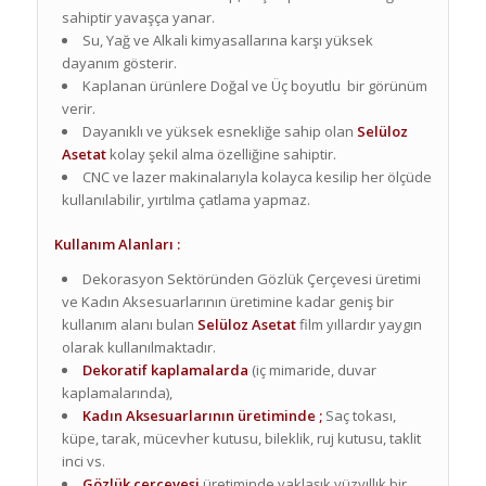
sahiptir yavaşça yanar.
Su, Yağ ve Alkali kimyasallarına karşı yüksek
dayanım gösterir.
Kaplanan ürünlere Doğal ve Üç boyutlu bir görünüm
verir.
Dayanıklı ve yüksek esnekliğe sahip olan
Sel
ü
loz
Asetat
kolay şekil alma özelliğine sahiptir.
CNC ve lazer makinalarıyla kolayca kesilip her ölçüde
kullanılabilir, yırtılma çatlama yapmaz.
Kullanım Alanları :
Dekorasyon Sektöründen Gözlük Çerçevesi üretimi
ve Kadın Aksesuarlarının üretimine kadar geniş bir
kullanım alanı bulan
Sel
ü
loz Asetat
film yıllardır yaygın
olarak kullanılmaktadır.
Dekoratif kaplamalarda
(iç mimaride, duvar
kaplamalarında),
Kadın A
ksesuarlarının üretiminde
;
Saç tokası,
küpe, tarak, mücevher kutusu, bileklik, ruj kutusu, taklit
inci vs.
Gözlük çerçevesi
üretiminde yaklaşık yüzyıllık bir