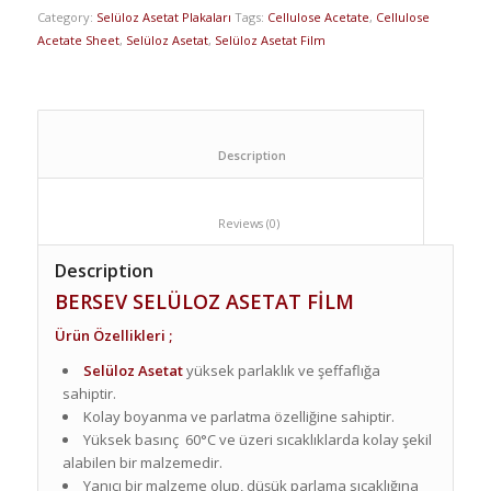
Category:
Selüloz Asetat Plakaları
Tags:
Cellulose Acetate
,
Cellulose
Acetate Sheet
,
Selüloz Asetat
,
Selüloz Asetat Film
						Description					
						Reviews (0)					
Description
BERSEV SELÜLOZ ASETAT FİLM
Ürün Özellikleri ;
Selüloz Asetat
yüksek parlaklık ve şeffaflığa
sahiptir.
Kolay boyanma ve parlatma özelliğine sahiptir.
Yüksek basınç 60°C ve üzeri sıcaklıklarda kolay şekil
alabilen bir malzemedir.
Yanıcı bir malzeme olup, düşük parlama sıcaklığına