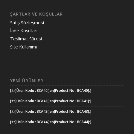
ŞARTLAR VE KOŞULLAR
Satış Sözleşmesi
İade Koşulları
Teslimat Süresi
Site Kullanımı
YENI ÜRÜNLER
[:tr]Ürün Kodu : BCA40[:en]Product No : BCA40[:]
[:tr]Ürün Kodu : BCA41[:en]Product No : BCA41[:]
[:tr]Ürün Kodu : BCA43[:en]Product No : BCA43[:]
[:tr]Ürün Kodu : BCA44[:en]Product No : BCA44[:]