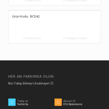
Read more
Detayları Göster
Ürün Kodu : BCD42
Read more
Detayları Göster
HER AN FARKINDA OLUN
Bizi Takip Etmeyi Unutmayın 🙂
Takip et
Abone Ol
Twitter'da
RSS Beslemesine