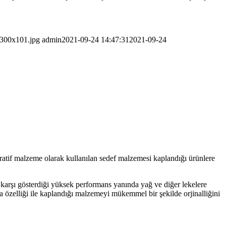
-300x101.jpg
admin
2021-09-24 14:47:31
2021-09-24
atif malzeme olarak kullanılan sedef malzemesi kaplandığı ürünlere
e karşı gösterdiği yüksek performans yanında yağ ve diğer lekelere
a özelliği ile kaplandığı malzemeyi mükemmel bir şekilde orjinalliğini