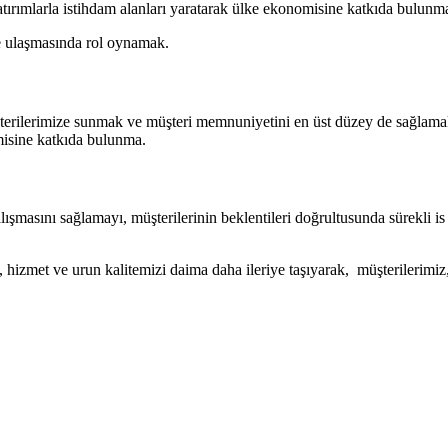
tırımlarla istihdam alanları yaratarak ülke ekonomisine katkıda bulunm
ine ulaşmasında rol oynamak.
şterilerimize sunmak ve müşteri memnuniyetini en üst düzey de sağlamak. 
misine katkıda bulunma.
şmasını sağlamayı, müşterilerinin beklentileri doğrultusunda sürekli is 
, hizmet ve urun kalitemizi daima daha ileriye taşıyarak, müşterilerimiz