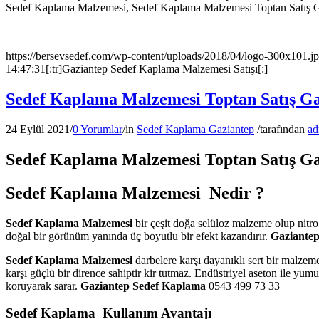
Sedef Kaplama Malzemesi, Sedef Kaplama Malzemesi Toptan Satış G
https://bersevsedef.com/wp-content/uploads/2018/04/logo-300x101.j
14:47:31
[:tr]Gaziantep Sedef Kaplama Malzemesi Satışı[:]
Sedef Kaplama Malzemesi Toptan Satış G
24 Eylül 2021
/
0 Yorumlar
/
in
Sedef Kaplama Gaziantep
/
tarafından
ad
Sedef Kaplama Malzemesi Toptan Satış G
Sedef Kaplama Malzemesi Nedir ?
Sedef Kaplama Malzemesi
bir çeşit doğa selüloz malzeme olup nitr
doğal bir görünüm yanında üç boyutlu bir efekt kazandırır.
Gaziante
Sedef Kaplama Malzemesi
darbelere karşı dayanıklı sert bir malzem
karşı güçlü bir dirence sahiptir kir tutmaz. Endüstriyel aseton ile yu
koruyarak sarar.
Gaziantep
Sedef Kaplama
0543 499 73 33
Sedef Kaplama Kullanım Avantajı