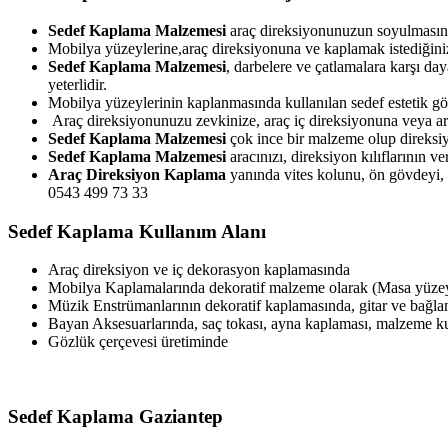
Sedef Kaplama Malzemesi
araç direksiyonunuzun soyulmasını
Mobilya yüzeylerine,araç direksiyonuna ve kaplamak istediğiniz
Sedef Kaplama Malzemesi
, darbelere ve çatlamalara karşı da
yeterlidir.
Mobilya yüzeylerinin kaplanmasında kullanılan sedef estetik g
Araç direksiyonunuzu zevkinize, araç iç direksiyonuna veya arac
Sedef Kaplama Malzemesi
çok ince bir malzeme olup direksiy
Sedef Kaplama Malzemesi
aracınızı, direksiyon kılıflarının 
Araç Direksiyon Kaplama
yanında vites kolunu, ön gövdeyi, e
0543 499 73 33
Sedef Kaplama Kullanım Alanı
Araç direksiyon ve iç dekorasyon kaplamasında
Mobilya Kaplamalarında dekoratif malzeme olarak (Masa yüzeyl
Müzik Enstrümanlarının dekoratif kaplamasında, gitar ve bağl
Bayan Aksesuarlarında, saç tokası, ayna kaplaması, malzeme 
Gözlük çerçevesi üretiminde
Sedef Kaplama Gaziantep