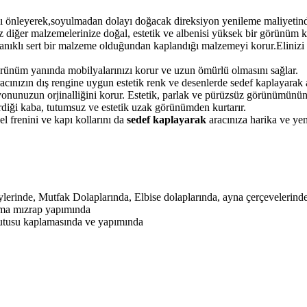
 önleyerek,soyulmadan dolayı doğacak direksiyon yenileme maliyetinden
 diğer malzemelerinize doğal, estetik ve albenisi yüksek bir görünüm k
yanıklı sert bir malzeme olduğundan kaplandığı malzemeyi korur.Elinizi 
örünüm yanında mobilyalarınızı korur ve uzun ömürlü olmasını sağlar.
ınızın dış rengine uygun estetik renk ve desenlerde sedef kaplayarak ar
onunuzun orjinalliğini korur. Estetik, parlak ve pürüzsüz görünümünün
verdiği kaba, tutumsuz ve estetik uzak görünümden kurtarır.
l frenini ve kapı kollarını da
sedef kaplayarak
aracınıza harika ve yen
erinde, Mutfak Dolaplarında, Elbise dolaplarında, ayna çerçevelerinde
ama mızrap yapımında
kutusu kaplamasında ve yapımında