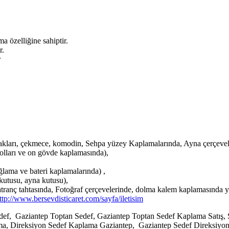
 özelliğine sahiptir.
r.
r
kları, çekmece, komodin, Sehpa yüzey Kaplamalarında, Ayna çerçevel
olları ve on gövde kaplamasında),
lama ve bateri kaplamalarında) ,
kutusu, ayna kutusu),
satranç tahtasında, Fotoğraf çerçevelerinde, dolma kalem kaplamasında y
ttp://www.bersevdisticaret.com/sayfa/iletisim
f, Gaziantep Toptan Sedef, Gaziantep Toptan Sedef Kaplama Satış, 
lama, Direksiyon Sedef Kaplama Gaziantep, Gaziantep Sedef Direksi