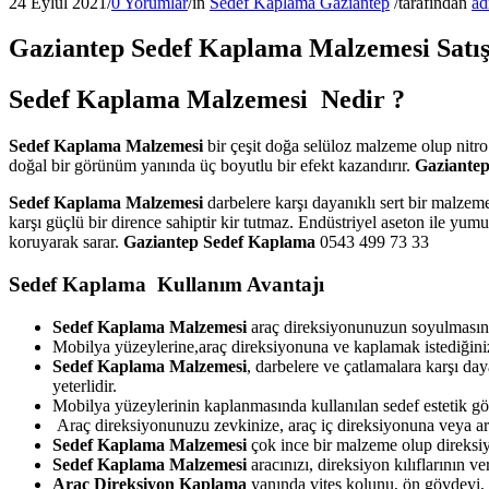
24 Eylül 2021
/
0 Yorumlar
/
in
Sedef Kaplama Gaziantep
/
tarafından
ad
Gaziantep Sedef Kaplama Malzemesi Satış
Sedef Kaplama Malzemesi Nedir ?
Sedef Kaplama Malzemesi
bir çeşit doğa selüloz malzeme olup nitr
doğal bir görünüm yanında üç boyutlu bir efekt kazandırır.
Gaziante
Sedef Kaplama Malzemesi
darbelere karşı dayanıklı sert bir malzem
karşı güçlü bir dirence sahiptir kir tutmaz. Endüstriyel aseton ile yu
koruyarak sarar.
Gaziantep
Sedef Kaplama
0543 499 73 33
Sedef Kaplama Kullanım Avantajı
Sedef Kaplama Malzemesi
araç direksiyonunuzun soyulmasını
Mobilya yüzeylerine,araç direksiyonuna ve kaplamak istediğiniz
Sedef Kaplama Malzemesi
, darbelere ve çatlamalara karşı da
yeterlidir.
Mobilya yüzeylerinin kaplanmasında kullanılan sedef estetik g
Araç direksiyonunuzu zevkinize, araç iç direksiyonuna veya arac
Sedef Kaplama Malzemesi
çok ince bir malzeme olup direksiy
Sedef Kaplama Malzemesi
aracınızı, direksiyon kılıflarının 
Araç Direksiyon Kaplama
yanında vites kolunu, ön gövdeyi, e