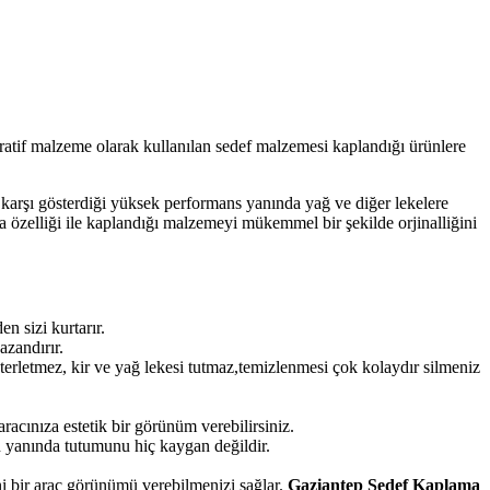
atif malzeme olarak kullanılan sedef malzemesi kaplandığı ürünlere
e karşı gösterdiği yüksek performans yanında yağ ve diğer lekelere
a özelliği ile kaplandığı malzemeyi mükemmel bir şekilde orjinalliğini
 sizi kurtarır.
azandırır.
terletmez, kir ve yağ lekesi tutmaz,temizlenmesi çok kolaydır silmeniz
acınıza estetik bir görünüm verebilirsiniz.
 yanında tutumunu hiç kaygan değildir.
i bir araç görünümü verebilmenizi sağlar.
Gaziantep
Sedef Kaplama