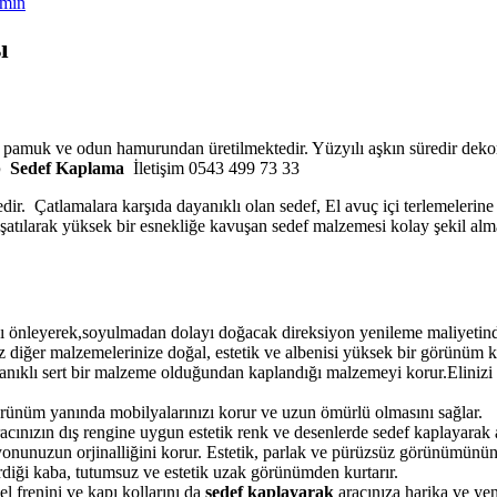
min
ı
o pamuk ve odun hamurundan üretilmektedir. Yüzyılı aşkın süredir dekor
p
Sedef Kaplama
İletişim 0543 499 73 33
edir. Çatlamalara karşıda dayanıklı olan sedef, El avuç içi terlemelerin
muşatılarak yüksek bir esnekliğe kavuşan sedef malzemesi kolay şekil alm
 önleyerek,soyulmadan dolayı doğacak direksiyon yenileme maliyetinden
 diğer malzemelerinize doğal, estetik ve albenisi yüksek bir görünüm k
yanıklı sert bir malzeme olduğundan kaplandığı malzemeyi korur.Elinizi 
örünüm yanında mobilyalarınızı korur ve uzun ömürlü olmasını sağlar.
ınızın dış rengine uygun estetik renk ve desenlerde sedef kaplayarak ar
onunuzun orjinalliğini korur. Estetik, parlak ve pürüzsüz görünümünün
verdiği kaba, tutumsuz ve estetik uzak görünümden kurtarır.
l frenini ve kapı kollarını da
sedef kaplayarak
aracınıza harika ve yen