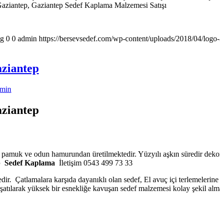
aziantep, Gaziantep Sedef Kaplama Malzemesi Satışı
pg
0
0
admin
https://bersevsedef.com/wp-content/uploads/2018/04/logo
aziantep
min
aziantep
o pamuk ve odun hamurundan üretilmektedir. Yüzyılı aşkın süredir dekor
p
Sedef Kaplama
İletişim 0543 499 73 33
edir. Çatlamalara karşıda dayanıklı olan sedef, El avuç içi terlemelerin
muşatılarak yüksek bir esnekliğe kavuşan sedef malzemesi kolay şekil alm