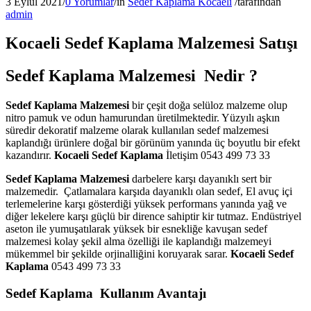
3 Eylül 2021
/
0 Yorumlar
/
in
Sedef Kaplama Kocaeli
/
tarafından
admin
Kocaeli Sedef Kaplama Malzemesi Satışı
Sedef Kaplama Malzemesi Nedir ?
Sedef Kaplama Malzemesi
bir çeşit doğa selüloz malzeme olup
nitro pamuk ve odun hamurundan üretilmektedir. Yüzyılı aşkın
süredir dekoratif malzeme olarak kullanılan sedef malzemesi
kaplandığı ürünlere doğal bir görünüm yanında üç boyutlu bir efekt
kazandırır.
Kocaeli Sedef Kaplama
İletişim 0543 499 73 33
Sedef Kaplama Malzemesi
darbelere karşı dayanıklı sert bir
malzemedir. Çatlamalara karşıda dayanıklı olan sedef, El avuç içi
terlemelerine karşı gösterdiği yüksek performans yanında yağ ve
diğer lekelere karşı güçlü bir dirence sahiptir kir tutmaz. Endüstriyel
aseton ile yumuşatılarak yüksek bir esnekliğe kavuşan sedef
malzemesi kolay şekil alma özelliği ile kaplandığı malzemeyi
mükemmel bir şekilde orjinalliğini koruyarak sarar.
Kocaeli Sedef
Kaplama
0543 499 73 33
Sedef Kaplama Kullanım Avantajı