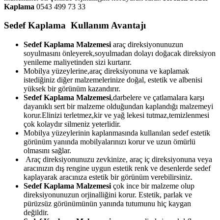
Kaplama
0543 499 73 33
Sedef Kaplama Kullanım Avantajı
Sedef Kaplama Malzemesi
araç direksiyonunuzun
soyulmasını önleyerek,soyulmadan dolayı doğacak direksiyon
yenileme maliyetinden sizi kurtarır.
Mobilya yüzeylerine,araç direksiyonuna ve kaplamak
istediğiniz diğer malzemelerinize doğal, estetik ve albenisi
yüksek bir görünüm kazandırır.
Sedef Kaplama Malzemesi
,darbelere ve çatlamalara karşı
dayanıklı sert bir malzeme olduğundan kaplandığı malzemeyi
korur.Elinizi terletmez,kir ve yağ lekesi tutmaz,temizlenmesi
çok kolaydır silmeniz yeterlidir.
Mobilya yüzeylerinin kaplanmasında kullanılan sedef estetik
görünüm yanında mobilyalarınızı korur ve uzun ömürlü
olmasını sağlar.
Araç direksiyonunuzu zevkinize, araç iç direksiyonuna veya
aracınızın dış rengine uygun estetik renk ve desenlerde sedef
kaplayarak aracınıza estetik bir görünüm verebilirsiniz.
Sedef Kaplama Malzemesi
çok ince bir malzeme olup
direksiyonunuzun orjinalliğini korur. Estetik, parlak ve
pürüzsüz görünümünün yanında tutumunu hiç kaygan
değildir.