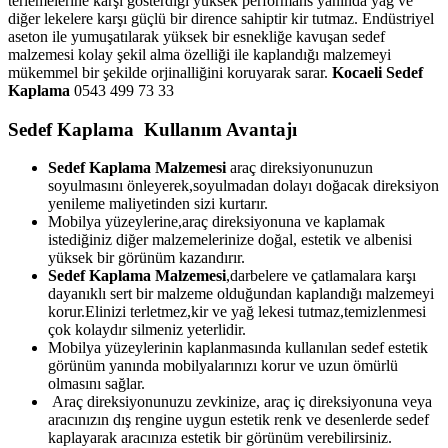
terlemelerine karşı gösterdiği yüksek performans yanında yağ ve
diğer lekelere karşı güçlü bir dirence sahiptir kir tutmaz. Endüstriyel
aseton ile yumuşatılarak yüksek bir esnekliğe kavuşan sedef
malzemesi kolay şekil alma özelliği ile kaplandığı malzemeyi
mükemmel bir şekilde orjinalliğini koruyarak sarar.
Kocaeli Sedef
Kaplama
0543 499 73 33
Sedef Kaplama Kullanım Avantajı
Sedef Kaplama Malzemesi
araç direksiyonunuzun
soyulmasını önleyerek,soyulmadan dolayı doğacak direksiyon
yenileme maliyetinden sizi kurtarır.
Mobilya yüzeylerine,araç direksiyonuna ve kaplamak
istediğiniz diğer malzemelerinize doğal, estetik ve albenisi
yüksek bir görünüm kazandırır.
Sedef Kaplama Malzemesi
,darbelere ve çatlamalara karşı
dayanıklı sert bir malzeme olduğundan kaplandığı malzemeyi
korur.Elinizi terletmez,kir ve yağ lekesi tutmaz,temizlenmesi
çok kolaydır silmeniz yeterlidir.
Mobilya yüzeylerinin kaplanmasında kullanılan sedef estetik
görünüm yanında mobilyalarınızı korur ve uzun ömürlü
olmasını sağlar.
Araç direksiyonunuzu zevkinize, araç iç direksiyonuna veya
aracınızın dış rengine uygun estetik renk ve desenlerde sedef
kaplayarak aracınıza estetik bir görünüm verebilirsiniz.