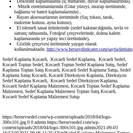
Dekoratif kaplamalarda (iç mimaride, duvar kaplamalarında),
Müzik enstrümanlarında (Gitar yüzeyi, mızrap üretiminde,
bağlama ve bateri kaplamalarında) ,
Bayan aksesuarlarının üretiminde (Saç tokası, tarak,
malzeme kutusu, ayna kutusu),
El islemeli sanat ürünlerinde (sedef kakmacılığında, tavla ve
satranç tahtasında, Fotoğraf çerçevelerinde, dolma kalem
kaplamasında ye yapay inci üretiminde),
Gözlük çerçevesi üretiminde yaygın olarak
kullanılmaktadır.
http://www.bersevdisticaret.com/sayfa/iletisim
Sedef Kaplama Kocaeli, Kocaeli Sedef Kaplama, Kocaeli Sedef,
Kocaeli Toptan Sedef, Kocaeli Toptan Sedef Kaplama Satış, Sedef
Kaplama Toptan Satış Kocaeli, Kocaeli Sedef Kaplama Satışı, Sedef
Kaplama Satışı Kocaeli, Kocaeli Direksiyon Kaplama, Direksiyon
Sedef Kaplama Kocaeli, Kocaeli Sedef Direksiyon Kaplama,
Kocaeli Sedef Kaplama Malzemesi, Kocaeli Toptan Sedef Kaplama
Malzemesi, Sedef Kaplama Malzemesi Toptan Satış Kocaeli,
Kocaeli Sedef Kaplama Malzemesi Satışı
https://bersevsedef.com/wp-content/uploads/2018/04/logo-
300x101.jpg
0
0
admin
https://bersevsedef.com/wp-
content/uploads/2018/04/logo-300x101.jpg
admin
2021-09-03
16:53:05
2021-09-06 11:25:42
[:tr]Sedef Kaplama Malzemesi Toptan