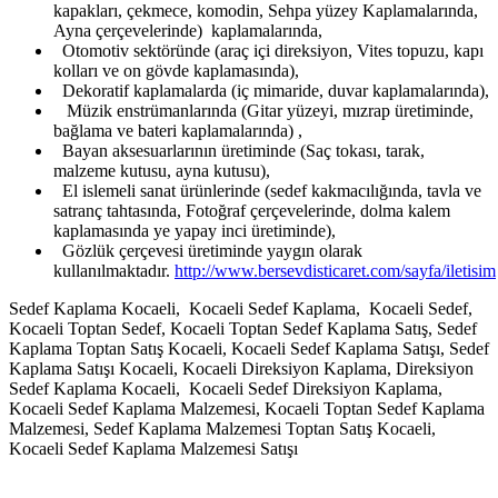
kapakları, çekmece, komodin, Sehpa yüzey Kaplamalarında,
Ayna çerçevelerinde) kaplamalarında,
Otomotiv sektöründe (araç içi direksiyon, Vites topuzu, kapı
kolları ve on gövde kaplamasında),
Dekoratif kaplamalarda (iç mimaride, duvar kaplamalarında),
Müzik enstrümanlarında (Gitar yüzeyi, mızrap üretiminde,
bağlama ve bateri kaplamalarında) ,
Bayan aksesuarlarının üretiminde (Saç tokası, tarak,
malzeme kutusu, ayna kutusu),
El islemeli sanat ürünlerinde (sedef kakmacılığında, tavla ve
satranç tahtasında, Fotoğraf çerçevelerinde, dolma kalem
kaplamasında ye yapay inci üretiminde),
Gözlük çerçevesi üretiminde yaygın olarak
kullanılmaktadır.
http://www.bersevdisticaret.com/sayfa/iletisim
Sedef Kaplama Kocaeli, Kocaeli Sedef Kaplama, Kocaeli Sedef,
Kocaeli Toptan Sedef, Kocaeli Toptan Sedef Kaplama Satış, Sedef
Kaplama Toptan Satış Kocaeli, Kocaeli Sedef Kaplama Satışı, Sedef
Kaplama Satışı Kocaeli, Kocaeli Direksiyon Kaplama, Direksiyon
Sedef Kaplama Kocaeli, Kocaeli Sedef Direksiyon Kaplama,
Kocaeli Sedef Kaplama Malzemesi, Kocaeli Toptan Sedef Kaplama
Malzemesi, Sedef Kaplama Malzemesi Toptan Satış Kocaeli,
Kocaeli Sedef Kaplama Malzemesi Satışı