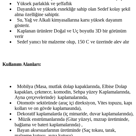
Yüksek parlaklık ve şeffaflık
Dayanıklı ve yüksek esnekliğe sahip olan Sedef kolay şekil
alma özelliğine sahiptir.
Su, Yağ ve Alkali kimyasallarına karsı yüksek dayanım
gösterir.
Kaplanan ürünlere Doğal ve Uç boyutlu 3D bir görünüm
verir
Sedef yanıcı bir malzeme olup, 150 C ve üzerinde alev alır
Kullanım Alanları:
Mobilya (Masa, mutfak dolap kapaklarında, Elbise Dolap
kapakları, çekmece, komodin, Sehpa yüzey Kaplamalarında,
Ayna çerçevelerinde) kaplamalarında,
Otomotiv sektöründe (araç içi direksiyon, Vites topuzu, kapı
kolları ve on gövde kaplamasında),
Dekoratif kaplamalarda (iç mimaride, duvar kaplamalarında),
Müzik enstrümanlarında (Gitar yüzeyi, mızrap üretiminde,
bağlama ve bateri kaplamalarında) ,
Bayan aksesuarlarının üretiminde (Saç tokası, tarak,
malzeme kutusu, ayna kutusu),