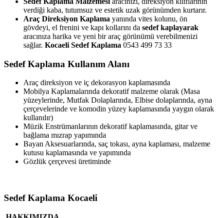
Sedef Kaplama Malzemesi
aracınızı, direksiyon kılıflarının
verdiği kaba, tutumsuz ve estetik uzak görünümden kurtarır.
Araç Direksiyon Kaplama
yanında vites kolunu, ön
gövdeyi, el frenini ve kapı kollarını da
sedef kaplayarak
aracınıza harika ve yeni bir araç görünümü verebilmenizi
sağlar.
Kocaeli Sedef Kaplama
0543 499 73 33
Sedef Kaplama Kullanım Alanı
Araç direksiyon ve iç dekorasyon kaplamasında
Mobilya Kaplamalarında dekoratif malzeme olarak (Masa
yüzeylerinde, Mutfak Dolaplarında, Elbise dolaplarında, ayna
çerçevelerinde ve komodin yüzey kaplamasında yaygın olarak
kullanılır)
Müzik Enstrümanlarının dekoratif kaplamasında, gitar ve
bağlama mızrap yapımında
Bayan Aksesuarlarında, saç tokası, ayna kaplaması, malzeme
kutusu kaplamasında ve yapımında
Gözlük çerçevesi üretiminde
Sedef Kaplama Kocaeli
HAKKIMIZDA