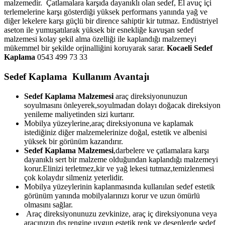
malzemedir. Çatlamalara karşıda dayanıklı olan sedef, El avuç içi
terlemelerine karşı gösterdiği yüksek performans yanında yağ ve
diğer lekelere karşı güçlü bir dirence sahiptir kir tutmaz. Endüstriyel
aseton ile yumuşatılarak yüksek bir esnekliğe kavuşan sedef
malzemesi kolay şekil alma özelliği ile kaplandığı malzemeyi
mükemmel bir şekilde orjinalliğini koruyarak sarar.
Kocaeli Sedef
Kaplama
0543 499 73 33
Sedef Kaplama Kullanım Avantajı
Sedef Kaplama Malzemesi
araç direksiyonunuzun
soyulmasını önleyerek,soyulmadan dolayı doğacak direksiyon
yenileme maliyetinden sizi kurtarır.
Mobilya yüzeylerine,araç direksiyonuna ve kaplamak
istediğiniz diğer malzemelerinize doğal, estetik ve albenisi
yüksek bir görünüm kazandırır.
Sedef Kaplama Malzemesi
,darbelere ve çatlamalara karşı
dayanıklı sert bir malzeme olduğundan kaplandığı malzemeyi
korur.Elinizi terletmez,kir ve yağ lekesi tutmaz,temizlenmesi
çok kolaydır silmeniz yeterlidir.
Mobilya yüzeylerinin kaplanmasında kullanılan sedef estetik
görünüm yanında mobilyalarınızı korur ve uzun ömürlü
olmasını sağlar.
Araç direksiyonunuzu zevkinize, araç iç direksiyonuna veya
aracınızın dış rengine uygun estetik renk ve desenlerde sedef