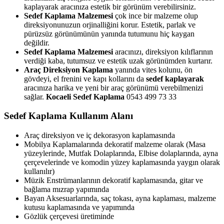
kaplayarak aracınıza estetik bir görünüm verebilirsiniz.
Sedef Kaplama Malzemesi
çok ince bir malzeme olup
direksiyonunuzun orjinalliğini korur. Estetik, parlak ve
pürüzsüz görünümünün yanında tutumunu hiç kaygan
değildir.
Sedef Kaplama Malzemesi
aracınızı, direksiyon kılıflarının
verdiği kaba, tutumsuz ve estetik uzak görünümden kurtarır.
Araç Direksiyon Kaplama
yanında vites kolunu, ön
gövdeyi, el frenini ve kapı kollarını da
sedef kaplayarak
aracınıza harika ve yeni bir araç görünümü verebilmenizi
sağlar.
Kocaeli Sedef Kaplama
0543 499 73 33
Sedef Kaplama Kullanım Alanı
Araç direksiyon ve iç dekorasyon kaplamasında
Mobilya Kaplamalarında dekoratif malzeme olarak (Masa
yüzeylerinde, Mutfak Dolaplarında, Elbise dolaplarında, ayna
çerçevelerinde ve komodin yüzey kaplamasında yaygın olarak
kullanılır)
Müzik Enstrümanlarının dekoratif kaplamasında, gitar ve
bağlama mızrap yapımında
Bayan Aksesuarlarında, saç tokası, ayna kaplaması, malzeme
kutusu kaplamasında ve yapımında
Gözlük çerçevesi üretiminde