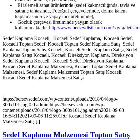
El islemeli sanat ürünlerinde (sedef kakmacılığında, tavla ve
satranç tahtasında, Fotoğraf çerçevelerinde, dolma kalem
kaplamasında ye yapay inci üretiminde),
Gözlük çerçevesi üretiminde yaygın olarak
kullanılmaktadır.
http://www.bersevdisticaret.com/sayfa/iletisim
Sedef Kaplama Kocaeli, Kocaeli Sedef Kaplama, Kocaeli Sedef,
Kocaeli Toptan Sedef, Kocaeli Toptan Sedef Kaplama Satış, Sedef
Kaplama Toptan Satış Kocaeli, Kocaeli Sedef Kaplama Satışı, Sedef
Kaplama Satışı Kocaeli, Kocaeli Direksiyon Kaplama, Direksiyon
Sedef Kaplama Kocaeli, Kocaeli Sedef Direksiyon Kaplama,
Kocaeli Sedef Kaplama Malzemesi, Kocaeli Toptan Sedef Kaplama
Malzemesi, Sedef Kaplama Malzemesi Toptan Satış Kocaeli,
Kocaeli Sedef Kaplama Malzemesi Satışı
https://bersevsedef.com/wp-content/uploads/2018/04/logo-
300x101.jpg
0
0
admin
https://bersevsedef.com/wp-
content/uploads/2018/04/logo-300x101.jpg
admin
2021-09-03
16:54:11
2021-09-06 11:25:01
[:tr]Kocaeli Sedef Kaplama
Malzemesi Satışı[:]
Sedef Kaplama Malzemesi Toptan Satış