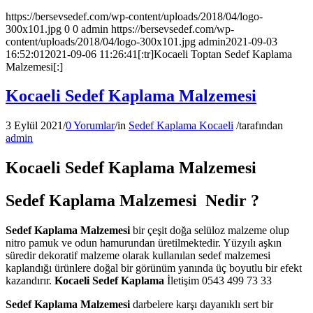
https://bersevsedef.com/wp-content/uploads/2018/04/logo-
300x101.jpg
0
0
admin
https://bersevsedef.com/wp-
content/uploads/2018/04/logo-300x101.jpg
admin
2021-09-03
16:52:01
2021-09-06 11:26:41
[:tr]Kocaeli Toptan Sedef Kaplama
Malzemesi[:]
Kocaeli Sedef Kaplama Malzemesi
3 Eylül 2021
/
0 Yorumlar
/
in
Sedef Kaplama Kocaeli
/
tarafından
admin
Kocaeli Sedef Kaplama Malzemesi
Sedef Kaplama Malzemesi Nedir ?
Sedef Kaplama Malzemesi
bir çeşit doğa selüloz malzeme olup
nitro pamuk ve odun hamurundan üretilmektedir. Yüzyılı aşkın
süredir dekoratif malzeme olarak kullanılan sedef malzemesi
kaplandığı ürünlere doğal bir görünüm yanında üç boyutlu bir efekt
kazandırır.
Kocaeli Sedef Kaplama
İletişim 0543 499 73 33
Sedef Kaplama Malzemesi
darbelere karşı dayanıklı sert bir