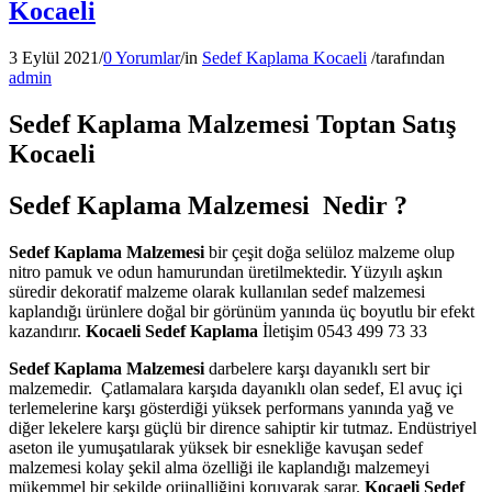
Kocaeli
3 Eylül 2021
/
0 Yorumlar
/
in
Sedef Kaplama Kocaeli
/
tarafından
admin
Sedef Kaplama Malzemesi Toptan Satış
Kocaeli
Sedef Kaplama Malzemesi Nedir ?
Sedef Kaplama Malzemesi
bir çeşit doğa selüloz malzeme olup
nitro pamuk ve odun hamurundan üretilmektedir. Yüzyılı aşkın
süredir dekoratif malzeme olarak kullanılan sedef malzemesi
kaplandığı ürünlere doğal bir görünüm yanında üç boyutlu bir efekt
kazandırır.
Kocaeli Sedef Kaplama
İletişim 0543 499 73 33
Sedef Kaplama Malzemesi
darbelere karşı dayanıklı sert bir
malzemedir. Çatlamalara karşıda dayanıklı olan sedef, El avuç içi
terlemelerine karşı gösterdiği yüksek performans yanında yağ ve
diğer lekelere karşı güçlü bir dirence sahiptir kir tutmaz. Endüstriyel
aseton ile yumuşatılarak yüksek bir esnekliğe kavuşan sedef
malzemesi kolay şekil alma özelliği ile kaplandığı malzemeyi
mükemmel bir şekilde orjinalliğini koruyarak sarar.
Kocaeli Sedef