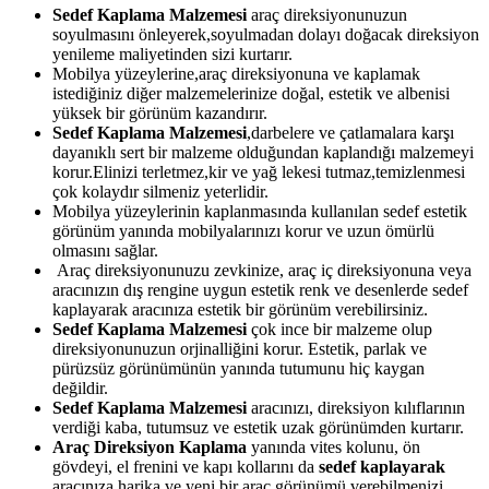
Sedef Kaplama Malzemesi
araç direksiyonunuzun
soyulmasını önleyerek,soyulmadan dolayı doğacak direksiyon
yenileme maliyetinden sizi kurtarır.
Mobilya yüzeylerine,araç direksiyonuna ve kaplamak
istediğiniz diğer malzemelerinize doğal, estetik ve albenisi
yüksek bir görünüm kazandırır.
Sedef Kaplama Malzemesi
,darbelere ve çatlamalara karşı
dayanıklı sert bir malzeme olduğundan kaplandığı malzemeyi
korur.Elinizi terletmez,kir ve yağ lekesi tutmaz,temizlenmesi
çok kolaydır silmeniz yeterlidir.
Mobilya yüzeylerinin kaplanmasında kullanılan sedef estetik
görünüm yanında mobilyalarınızı korur ve uzun ömürlü
olmasını sağlar.
Araç direksiyonunuzu zevkinize, araç iç direksiyonuna veya
aracınızın dış rengine uygun estetik renk ve desenlerde sedef
kaplayarak aracınıza estetik bir görünüm verebilirsiniz.
Sedef Kaplama Malzemesi
çok ince bir malzeme olup
direksiyonunuzun orjinalliğini korur. Estetik, parlak ve
pürüzsüz görünümünün yanında tutumunu hiç kaygan
değildir.
Sedef Kaplama Malzemesi
aracınızı, direksiyon kılıflarının
verdiği kaba, tutumsuz ve estetik uzak görünümden kurtarır.
Araç Direksiyon Kaplama
yanında vites kolunu, ön
gövdeyi, el frenini ve kapı kollarını da
sedef kaplayarak
aracınıza harika ve yeni bir araç görünümü verebilmenizi