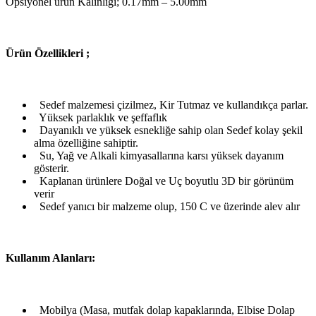
Opsiyonel ürün Kalınlığı; 0.17mm – 5.00mm
Ü
rün Özellikleri ;
Sedef malzemesi çizilmez, Kir Tutmaz ve kullandıkça parlar.
Yüksek parlaklık ve şeffaflık
Dayanıklı ve yüksek esnekliğe sahip olan Sedef kolay şekil
alma özelliğine sahiptir.
Su, Yağ ve Alkali kimyasallarına karsı yüksek dayanım
gösterir.
Kaplanan ürünlere Doğal ve Uç boyutlu 3D bir görünüm
verir
Sedef yanıcı bir malzeme olup, 150 C ve üzerinde alev alır
Kullanım Alanları:
Mobilya (Masa, mutfak dolap kapaklarında, Elbise Dolap