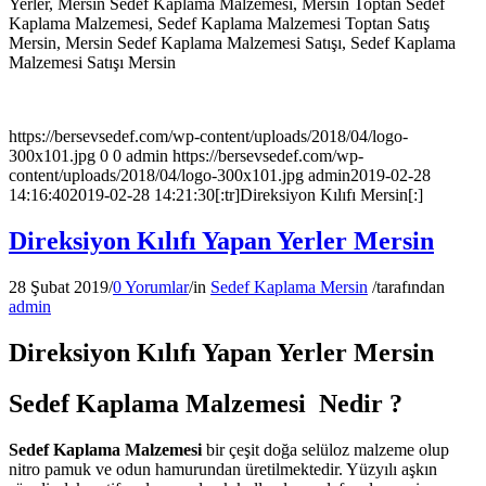
Yerler, Mersin Sedef Kaplama Malzemesi, Mersin Toptan Sedef
Kaplama Malzemesi, Sedef Kaplama Malzemesi Toptan Satış
Mersin, Mersin Sedef Kaplama Malzemesi Satışı, Sedef Kaplama
Malzemesi Satışı Mersin
https://bersevsedef.com/wp-content/uploads/2018/04/logo-
300x101.jpg
0
0
admin
https://bersevsedef.com/wp-
content/uploads/2018/04/logo-300x101.jpg
admin
2019-02-28
14:16:40
2019-02-28 14:21:30
[:tr]Direksiyon Kılıfı Mersin[:]
Direksiyon Kılıfı Yapan Yerler Mersin
28 Şubat 2019
/
0 Yorumlar
/
in
Sedef Kaplama Mersin
/
tarafından
admin
Direksiyon Kılıfı Yapan Yerler
Mersin
Sedef Kaplama Malzemesi Nedir ?
Sedef Kaplama Malzemesi
bir çeşit doğa selüloz malzeme olup
nitro pamuk ve odun hamurundan üretilmektedir. Yüzyılı aşkın