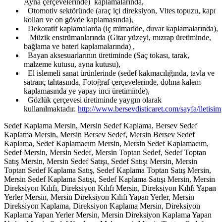
Ayna çerçevelerinde) kaplamalarında,
Otomotiv sektöründe (araç içi direksiyon, Vites topuzu, kapı
kolları ve on gövde kaplamasında),
Dekoratif kaplamalarda (iç mimaride, duvar kaplamalarında),
Müzik enstrümanlarında (Gitar yüzeyi, mızrap üretiminde,
bağlama ve bateri kaplamalarında) ,
Bayan aksesuarlarının üretiminde (Saç tokası, tarak,
malzeme kutusu, ayna kutusu),
El islemeli sanat ürünlerinde (sedef kakmacılığında, tavla ve
satranç tahtasında, Fotoğraf çerçevelerinde, dolma kalem
kaplamasında ye yapay inci üretiminde),
Gözlük çerçevesi üretiminde yaygın olarak
kullanılmaktadır.
http://www.bersevdisticaret.com/sayfa/iletisim
Sedef Kaplama Mersin, Mersin Sedef Kaplama, Bersev Sedef
Kaplama Mersin, Mersin Bersev Sedef, Mersin Bersev Sedef
Kaplama, Sedef Kaplamacım Mersin, Mersin Sedef Kaplamacım,
Sedef Mersin, Mersin Sedef, Mersin Toptan Sedef, Sedef Toptan
Satış Mersin, Mersin Sedef Satışı, Sedef Satışı Mersin, Mersin
Toptan Sedef Kaplama Satış, Sedef Kaplama Toptan Satış Mersin,
Mersin Sedef Kaplama Satışı, Sedef Kaplama Satışı Mersin, Mersin
Direksiyon Kılıfı, Direksiyon Kılıfı Mersin, Direksiyon Kılıfı Yapan
Yerler Mersin, Mersin Direksiyon Kılıfı Yapan Yerler, Mersin
Direksiyon Kaplama, Direksiyon Kaplama Mersin, Direksiyon
Kaplama Yapan Yerler Mersin, Mersin Direksiyon Kaplama Yapan