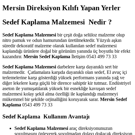
Mersin Direksiyon Kılıfı Yapan Yerler
Sedef Kaplama Malzemesi Nedir ?
Sedef Kaplama Malzemesi
bir çeşit doğa selüloz malzeme olup
nitro pamuk ve odun hamurundan üretilmektedir. Yüzyılı aşkın
süredir dekoratif malzeme olarak kullanılan sedef malzemesi
kaplandığı ürünlere doğal bir görünüm yanında üç boyutlu bir efekt
kazandırır.
Mersin Sedef Kaplama
İletişim 0543 499 73 33
Sedef Kaplama Malzemesi
darbelere karşı dayanıklı sert bir
malzemedir. Çatlamalara karşıda dayanıklı olan sedef, El avuç içi
terlemelerine karşı gösterdiği yüksek performans yanında yağ ve
diğer lekelere karşı güçlü bir dirence sahiptir kir tutmaz. Endüstriyel
aseton ile yumuşatılarak yüksek bir esnekliğe kavuşan sedef
malzemesi kolay şekil alma özelliği ile kaplandığı malzemeyi
mükemmel bir şekilde orjinalliğini koruyarak sarar.
Mersin Sedef
Kaplama
0543 499 73 33
Sedef Kaplama Kullanım Avantajı
Sedef Kaplama Malzemesi
araç direksiyonunuzun
soyulmasını önleyerek,soyulmadan dolayı doğacak direksiyon