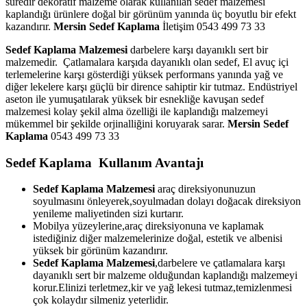
süredir dekoratif malzeme olarak kullanılan sedef malzemesi
kaplandığı ürünlere doğal bir görünüm yanında üç boyutlu bir efekt
kazandırır.
Mersin Sedef Kaplama
İletişim 0543 499 73 33
Sedef Kaplama Malzemesi
darbelere karşı dayanıklı sert bir
malzemedir. Çatlamalara karşıda dayanıklı olan sedef, El avuç içi
terlemelerine karşı gösterdiği yüksek performans yanında yağ ve
diğer lekelere karşı güçlü bir dirence sahiptir kir tutmaz. Endüstriyel
aseton ile yumuşatılarak yüksek bir esnekliğe kavuşan sedef
malzemesi kolay şekil alma özelliği ile kaplandığı malzemeyi
mükemmel bir şekilde orjinalliğini koruyarak sarar.
Mersin Sedef
Kaplama
0543 499 73 33
Sedef Kaplama Kullanım Avantajı
Sedef Kaplama Malzemesi
araç direksiyonunuzun
soyulmasını önleyerek,soyulmadan dolayı doğacak direksiyon
yenileme maliyetinden sizi kurtarır.
Mobilya yüzeylerine,araç direksiyonuna ve kaplamak
istediğiniz diğer malzemelerinize doğal, estetik ve albenisi
yüksek bir görünüm kazandırır.
Sedef Kaplama Malzemesi
,darbelere ve çatlamalara karşı
dayanıklı sert bir malzeme olduğundan kaplandığı malzemeyi
korur.Elinizi terletmez,kir ve yağ lekesi tutmaz,temizlenmesi
çok kolaydır silmeniz yeterlidir.