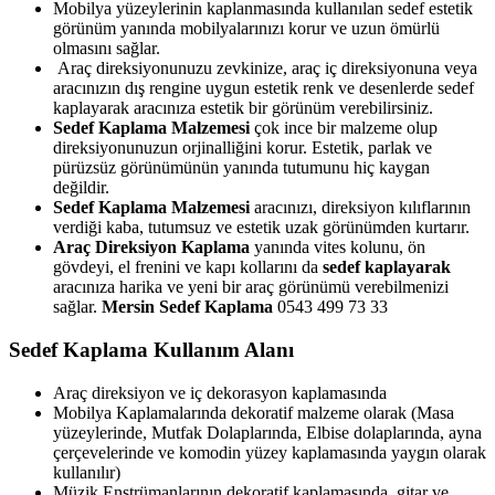
Mobilya yüzeylerinin kaplanmasında kullanılan sedef estetik
görünüm yanında mobilyalarınızı korur ve uzun ömürlü
olmasını sağlar.
Araç direksiyonunuzu zevkinize, araç iç direksiyonuna veya
aracınızın dış rengine uygun estetik renk ve desenlerde sedef
kaplayarak aracınıza estetik bir görünüm verebilirsiniz.
Sedef Kaplama Malzemesi
çok ince bir malzeme olup
direksiyonunuzun orjinalliğini korur. Estetik, parlak ve
pürüzsüz görünümünün yanında tutumunu hiç kaygan
değildir.
Sedef Kaplama Malzemesi
aracınızı, direksiyon kılıflarının
verdiği kaba, tutumsuz ve estetik uzak görünümden kurtarır.
Araç Direksiyon Kaplama
yanında vites kolunu, ön
gövdeyi, el frenini ve kapı kollarını da
sedef kaplayarak
aracınıza harika ve yeni bir araç görünümü verebilmenizi
sağlar.
Mersin Sedef Kaplama
0543 499 73 33
Sedef Kaplama Kullanım Alanı
Araç direksiyon ve iç dekorasyon kaplamasında
Mobilya Kaplamalarında dekoratif malzeme olarak (Masa
yüzeylerinde, Mutfak Dolaplarında, Elbise dolaplarında, ayna
çerçevelerinde ve komodin yüzey kaplamasında yaygın olarak
kullanılır)
Müzik Enstrümanlarının dekoratif kaplamasında, gitar ve