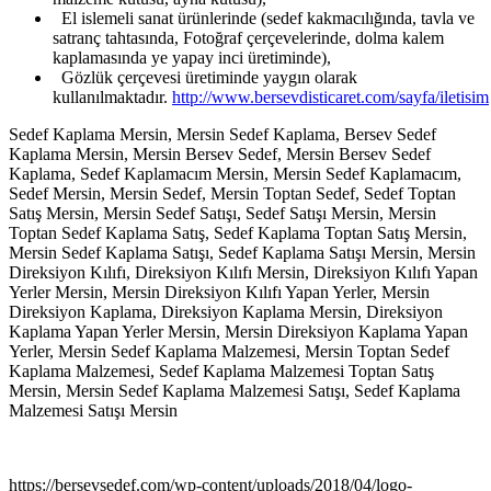
El islemeli sanat ürünlerinde (sedef kakmacılığında, tavla ve
satranç tahtasında, Fotoğraf çerçevelerinde, dolma kalem
kaplamasında ye yapay inci üretiminde),
Gözlük çerçevesi üretiminde yaygın olarak
kullanılmaktadır.
http://www.bersevdisticaret.com/sayfa/iletisim
Sedef Kaplama Mersin, Mersin Sedef Kaplama, Bersev Sedef
Kaplama Mersin, Mersin Bersev Sedef, Mersin Bersev Sedef
Kaplama, Sedef Kaplamacım Mersin, Mersin Sedef Kaplamacım,
Sedef Mersin, Mersin Sedef, Mersin Toptan Sedef, Sedef Toptan
Satış Mersin, Mersin Sedef Satışı, Sedef Satışı Mersin, Mersin
Toptan Sedef Kaplama Satış, Sedef Kaplama Toptan Satış Mersin,
Mersin Sedef Kaplama Satışı, Sedef Kaplama Satışı Mersin, Mersin
Direksiyon Kılıfı, Direksiyon Kılıfı Mersin, Direksiyon Kılıfı Yapan
Yerler Mersin, Mersin Direksiyon Kılıfı Yapan Yerler, Mersin
Direksiyon Kaplama, Direksiyon Kaplama Mersin, Direksiyon
Kaplama Yapan Yerler Mersin, Mersin Direksiyon Kaplama Yapan
Yerler, Mersin Sedef Kaplama Malzemesi, Mersin Toptan Sedef
Kaplama Malzemesi, Sedef Kaplama Malzemesi Toptan Satış
Mersin, Mersin Sedef Kaplama Malzemesi Satışı, Sedef Kaplama
Malzemesi Satışı Mersin
https://bersevsedef.com/wp-content/uploads/2018/04/logo-