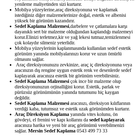
yenileme maliyetinden sizi kurtarır.
Mobilya yüzeylerine,araç direksiyonuna ve kaplamak
istediğiniz diğer malzemelerinize doğal, estetik ve albenisi
yüksek bir görünüm kazandırır.
Sedef Kaplama Malzemesi
,darbelere ve çatlamalara karşı
dayanıklı sert bir malzeme olduğundan kaplandığı malzemeyi
korur.Elinizi terletmez,kir ve yağ lekesi tutmaz,temizlenmesi
çok kolaydır silmeniz yeterlidir.
Mobilya yüzeylerinin kaplanmasında kullanılan sedef estetik
görünüm yanında mobilyalarınızı korur ve uzun ömürlü
olmasını sağlar.
Araç direksiyonunuzu zevkinize, araç iç direksiyonuna veya
aracınızın dış rengine uygun estetik renk ve desenlerde sedef
kaplayarak aracınıza estetik bir görünüm verebilirsiniz.
Sedef Kaplama Malzemesi
çok ince bir malzeme olup
direksiyonunuzun orjinalliğini korur. Estetik, parlak ve
pürüzsüz görünümünün yanında tutumunu hiç kaygan
değildir.
Sedef Kaplama Malzemesi
aracınızı, direksiyon kılıflarının
verdiği kaba, tutumsuz ve estetik uzak görünümden kurtarır.
Araç Direksiyon Kaplama
yanında vites kolunu, ön
gövdeyi, el frenini ve kapı kollarını da
sedef kaplayarak
aracınıza harika ve yeni bir araç görünümü verebilmenizi
sağlar.
Mersin Sedef Kaplama
0543 499 73 33