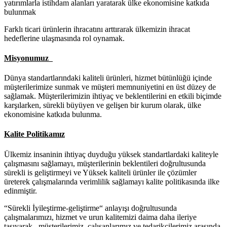
yatırımlarla istihdam alanları yaratarak ülke ekonomisine katkıda
bulunmak
Farklı ticari ürünlerin ihracatını arttırarak ülkemizin ihracat
hedeflerine ulaşmasında rol oynamak.
Misyonumuz
Dünya standartlarındaki kaliteli ürünleri, hizmet bütünlüğü içinde
müşterilerimize sunmak ve müşteri memnuniyetini en üst düzey de
sağlamak. Müşterilerimizin ihtiyaç ve beklentilerini en etkili biçimde
karşılarken, sürekli büyüyen ve gelişen bir kurum olarak, ülke
ekonomisine katkıda bulunma.
Kalite Politikamız
Ülkemiz insaninin ihtiyaç duyduğu yüksek standartlardaki kaliteyle
çalışmasını sağlamayı, müşterilerinin beklentileri doğrultusunda
sürekli is geliştirmeyi ve Yüksek kaliteli ürünler ile çözümler
üreterek çalışmalarında verimlilik sağlamayı kalite politikasında ilke
edinmiştir.
“Sürekli İyileştirme-geliştirme“ anlayışı doğrultusunda
çalışmalarımızı, hizmet ve urun kalitemizi daima daha ileriye
taşıyarak, müşterilerimiz, çalışanlarımız ve tedarikçilerimiz arasında