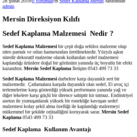
28 Şubat 2019
/
0 Yorumlar
/
in
Sedef Kaplama Mersin
/
tarafından
admin
Mersin Direksiyon Kılıfı
Sedef Kaplama Malzemesi Nedir ?
Sedef Kaplama Malzemesi
bir çeşit doğa selüloz malzeme olup
nitro pamuk ve odun hamurundan üretilmektedir. Yüzyılı aşkın
süredir dekoratif malzeme olarak kullanılan sedef malzemesi
kaplandığı ürünlere doğal bir görünüm yanında üç boyutlu bir efekt
kazandırır.
Mersin Sedef Kaplama
İletişim 0543 499 73 33
Sedef Kaplama Malzemesi
darbelere karşı dayanıklı sert bir
malzemedir. Çatlamalara karşıda dayanıklı olan sedef, El avuç içi
terlemelerine karşı gösterdiği yüksek performans yanında yağ ve
diğer lekelere karşı güçlü bir dirence sahiptir kir tutmaz. Endüstriyel
aseton ile yumuşatılarak yüksek bir esnekliğe kavuşan sedef
malzemesi kolay şekil alma özelliği ile kaplandığı malzemeyi
mükemmel bir şekilde orjinalliğini koruyarak sarar.
Mersin Sedef
Kaplama
0543 499 73 33
Sedef Kaplama Kullanım Avantajı