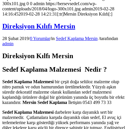
300x101.jpg
0
0
admin
https://bersevsedef.com/wp-
content/uploads/2018/04/logo-300x101.jpg
admin
2019-02-28
14:16:45
2019-02-28 14:21:31
[:tr]Mersin Direksiyon Kılıfı[:]
Direksiyon Kılıfı Mersin
28 Şubat 2019
/
0 Yorumlar
/
in
Sedef Kaplama Mersin
/
tarafından
admin
Direksiyon Kılfı
Mersin
Sedef Kaplama Malzemesi Nedir ?
Sedef Kaplama Malzemesi
bir çeşit doğa selüloz malzeme olup
nitro pamuk ve odun hamurundan üretilmektedir. Yüzyılı aşkın
süredir dekoratif malzeme olarak kullanılan sedef malzemesi
kaplandığı ürünlere doğal bir görünüm yanında üç boyutlu bir efekt
kazandırır.
Mersin Sedef Kaplama
İletişim 0543 499 73 33
Sedef Kaplama Malzemesi
darbelere karşı dayanıklı sert bir
malzemedir. Çatlamalara karşıda dayanıklı olan sedef, El avuç içi
terlemelerine karşı gösterdiği yüksek performans yanında yağ ve
diğer lekelere karşı güçlü bir dirence sahiptir kir tutmaz. Endüstriyel