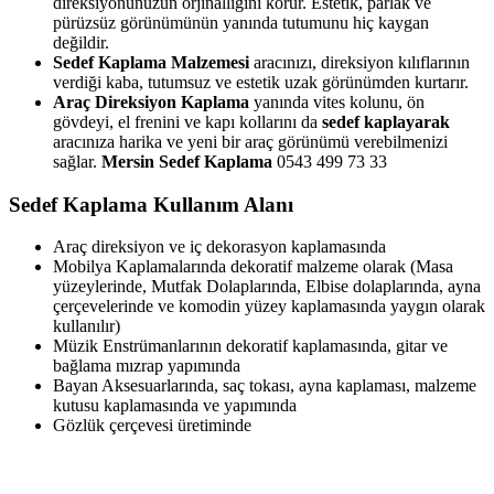
direksiyonunuzun orjinalliğini korur. Estetik, parlak ve
pürüzsüz görünümünün yanında tutumunu hiç kaygan
değildir.
Sedef Kaplama Malzemesi
aracınızı, direksiyon kılıflarının
verdiği kaba, tutumsuz ve estetik uzak görünümden kurtarır.
Araç Direksiyon Kaplama
yanında vites kolunu, ön
gövdeyi, el frenini ve kapı kollarını da
sedef kaplayarak
aracınıza harika ve yeni bir araç görünümü verebilmenizi
sağlar.
Mersin Sedef Kaplama
0543 499 73 33
Sedef Kaplama Kullanım Alanı
Araç direksiyon ve iç dekorasyon kaplamasında
Mobilya Kaplamalarında dekoratif malzeme olarak (Masa
yüzeylerinde, Mutfak Dolaplarında, Elbise dolaplarında, ayna
çerçevelerinde ve komodin yüzey kaplamasında yaygın olarak
kullanılır)
Müzik Enstrümanlarının dekoratif kaplamasında, gitar ve
bağlama mızrap yapımında
Bayan Aksesuarlarında, saç tokası, ayna kaplaması, malzeme
kutusu kaplamasında ve yapımında
Gözlük çerçevesi üretiminde