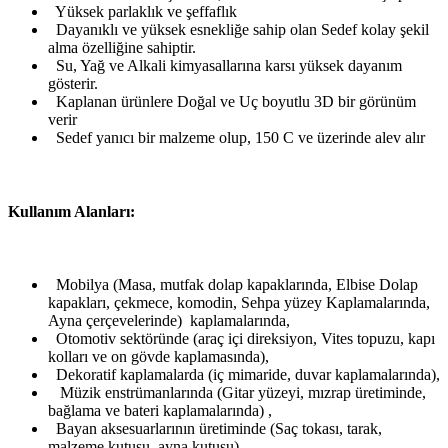
Yüksek parlaklık ve şeffaflık
Dayanıklı ve yüksek esnekliğe sahip olan Sedef kolay şekil
alma özelliğine sahiptir.
Su, Yağ ve Alkali kimyasallarına karsı yüksek dayanım
gösterir.
Kaplanan ürünlere Doğal ve Uç boyutlu 3D bir görünüm
verir
Sedef yanıcı bir malzeme olup, 150 C ve üzerinde alev alır
Kullanım Alanları:
Mobilya (Masa, mutfak dolap kapaklarında, Elbise Dolap
kapakları, çekmece, komodin, Sehpa yüzey Kaplamalarında,
Ayna çerçevelerinde) kaplamalarında,
Otomotiv sektöründe (araç içi direksiyon, Vites topuzu, kapı
kolları ve on gövde kaplamasında),
Dekoratif kaplamalarda (iç mimaride, duvar kaplamalarında),
Müzik enstrümanlarında (Gitar yüzeyi, mızrap üretiminde,
bağlama ve bateri kaplamalarında) ,
Bayan aksesuarlarının üretiminde (Saç tokası, tarak,
malzeme kutusu, ayna kutusu),