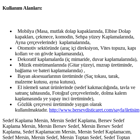
Kullanım Alanları:
Mobilya (Masa, mutfak dolap kapaklarında, Elbise Dolap
kapakları, çekmece, komodin, Sehpa yüzey Kaplamalarında,
Ayna çerçevelerinde) kaplamalarında,
Otomotiv sektöründe (araç içi direksiyon, Vites topuzu, kapı
kolları ve on gövde kaplamasında),
Dekoratif kaplamalarda (iç mimaride, duvar kaplamalarında),
Müzik enstrümanlarında (Gitar yüzeyi, mızrap üretiminde,
bağlama ve bateri kaplamalarında) ,
Bayan aksesuarlarının üretiminde (Saç tokası, tarak,
malzeme kutusu, ayna kutusu),
El islemeli sanat ürünlerinde (sedef kakmacılığında, tavla ve
satranç tahtasında, Fotoğraf çerçevelerinde, dolma kalem
kaplamasında ye yapay inci üretiminde),
Gözlük çerçevesi üretiminde yaygın olarak
kullanılmaktadır.
http://www.bersevdisticaret.com/sayfa/iletisim
Sedef Kaplama Mersin, Mersin Sedef Kaplama, Bersev Sedef
Kaplama Mersin, Mersin Bersev Sedef, Mersin Bersev Sedef
Kaplama, Sedef Kaplamacım Mersin, Mersin Sedef Kaplamacım,
Sedef Mersin, Mersin Sedef, Mersin Toptan Sedef, Sedef Toptan