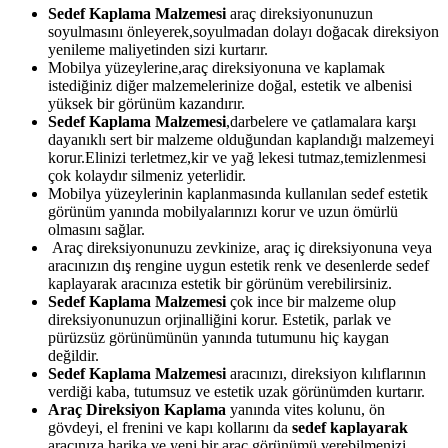
Sedef Kaplama Malzemesi
araç direksiyonunuzun
soyulmasını önleyerek,soyulmadan dolayı doğacak direksiyon
yenileme maliyetinden sizi kurtarır.
Mobilya yüzeylerine,araç direksiyonuna ve kaplamak
istediğiniz diğer malzemelerinize doğal, estetik ve albenisi
yüksek bir görünüm kazandırır.
Sedef Kaplama Malzemesi
,darbelere ve çatlamalara karşı
dayanıklı sert bir malzeme olduğundan kaplandığı malzemeyi
korur.Elinizi terletmez,kir ve yağ lekesi tutmaz,temizlenmesi
çok kolaydır silmeniz yeterlidir.
Mobilya yüzeylerinin kaplanmasında kullanılan sedef estetik
görünüm yanında mobilyalarınızı korur ve uzun ömürlü
olmasını sağlar.
Araç direksiyonunuzu zevkinize, araç iç direksiyonuna veya
aracınızın dış rengine uygun estetik renk ve desenlerde sedef
kaplayarak aracınıza estetik bir görünüm verebilirsiniz.
Sedef Kaplama Malzemesi
çok ince bir malzeme olup
direksiyonunuzun orjinalliğini korur. Estetik, parlak ve
pürüzsüz görünümünün yanında tutumunu hiç kaygan
değildir.
Sedef Kaplama Malzemesi
aracınızı, direksiyon kılıflarının
verdiği kaba, tutumsuz ve estetik uzak görünümden kurtarır.
Araç Direksiyon Kaplama
yanında vites kolunu, ön
gövdeyi, el frenini ve kapı kollarını da
sedef kaplayarak
aracınıza harika ve yeni bir araç görünümü verebilmenizi