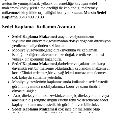
aseton ile yumuşatılarak yüksek bir esnekliğe kavuşan sedef
malzemesi kolay şekil alma özelliği ile kaplandığı malzemeyi
mükemmel bir şekilde orjinalliğini koruyarak sarar.
Mersin Sedef
Kaplama
0543 499 73 33
Sedef Kaplama Kullanım Avantajı
Sedef Kaplama Malzemesi
araç direksiyonunuzun
soyulmasını önleyerek,soyulmadan dolayı doğacak direksiyon
yenileme maliyetinden sizi kurtarır.
Mobilya yüzeylerine,araç direksiyonuna ve kaplamak
istediğiniz diğer malzemelerinize doğal, estetik ve albenisi
yüksek bir görünüm kazandırır.
Sedef Kaplama Malzemesi
,darbelere ve çatlamalara karşı
dayanıklı sert bir malzeme olduğundan kaplandığı malzemeyi
korur.Elinizi terletmez,kir ve yağ lekesi tutmaz,temizlenmesi
çok kolaydır silmeniz yeterlidir.
Mobilya yüzeylerinin kaplanmasında kullanılan sedef estetik
görünüm yanında mobilyalarınızı korur ve uzun ömürlü
olmasını sağlar.
Araç direksiyonunuzu zevkinize, araç iç direksiyonuna veya
aracınızın dış rengine uygun estetik renk ve desenlerde sedef
kaplayarak aracınıza estetik bir görünüm verebilirsiniz.
Sedef Kaplama Malzemesi
çok ince bir malzeme olup