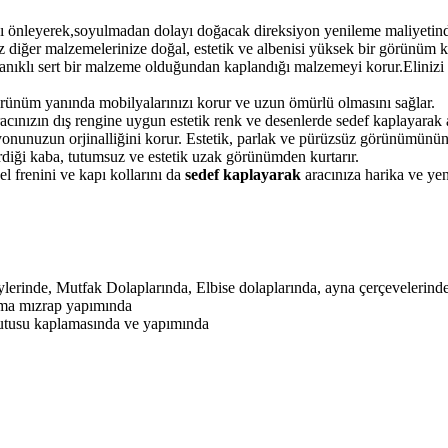
 önleyerek,soyulmadan dolayı doğacak direksiyon yenileme maliyetinden
 diğer malzemelerinize doğal, estetik ve albenisi yüksek bir görünüm k
yanıklı sert bir malzeme olduğundan kaplandığı malzemeyi korur.Elinizi 
örünüm yanında mobilyalarınızı korur ve uzun ömürlü olmasını sağlar.
ınızın dış rengine uygun estetik renk ve desenlerde sedef kaplayarak ar
onunuzun orjinalliğini korur. Estetik, parlak ve pürüzsüz görünümünün
verdiği kaba, tutumsuz ve estetik uzak görünümden kurtarır.
l frenini ve kapı kollarını da
sedef kaplayarak
aracınıza harika ve yen
erinde, Mutfak Dolaplarında, Elbise dolaplarında, ayna çerçevelerinde
ama mızrap yapımında
kutusu kaplamasında ve yapımında