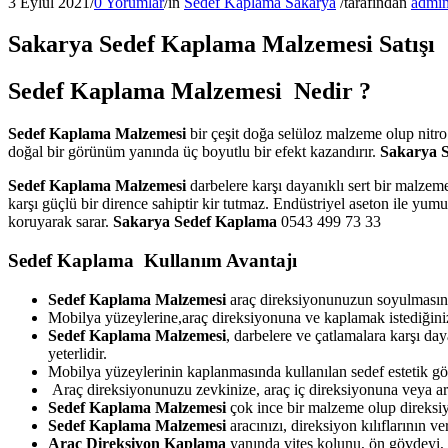
3 Eylül 2021
/
0 Yorumlar
/
in
Sedef Kaplama Sakarya
/
tarafından
admi
Sakarya Sedef Kaplama Malzemesi Satışı
Sedef Kaplama Malzemesi Nedir ?
Sedef Kaplama Malzemesi
bir çeşit doğa selüloz malzeme olup nitr
doğal bir görünüm yanında üç boyutlu bir efekt kazandırır.
Sakarya 
Sedef Kaplama Malzemesi
darbelere karşı dayanıklı sert bir malzem
karşı güçlü bir dirence sahiptir kir tutmaz. Endüstriyel aseton ile yu
koruyarak sarar.
Sakarya Sedef Kaplama
0543 499 73 33
Sedef Kaplama Kullanım Avantajı
Sedef Kaplama Malzemesi
araç direksiyonunuzun soyulmasını
Mobilya yüzeylerine,araç direksiyonuna ve kaplamak istediğiniz
Sedef Kaplama Malzemesi
, darbelere ve çatlamalara karşı da
yeterlidir.
Mobilya yüzeylerinin kaplanmasında kullanılan sedef estetik g
Araç direksiyonunuzu zevkinize, araç iç direksiyonuna veya arac
Sedef Kaplama Malzemesi
çok ince bir malzeme olup direksiy
Sedef Kaplama Malzemesi
aracınızı, direksiyon kılıflarının 
Araç Direksiyon Kaplama
yanında vites kolunu, ön gövdeyi, e