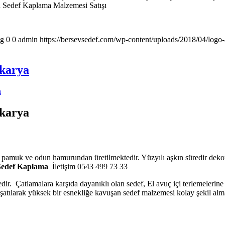
 Sedef Kaplama Malzemesi Satışı
pg
0
0
admin
https://bersevsedef.com/wp-content/uploads/2018/04/logo
akarya
n
akarya
o pamuk ve odun hamurundan üretilmektedir. Yüzyılı aşkın süredir dekor
Sedef Kaplama
İletişim 0543 499 73 33
edir. Çatlamalara karşıda dayanıklı olan sedef, El avuç içi terlemelerin
muşatılarak yüksek bir esnekliğe kavuşan sedef malzemesi kolay şekil alm