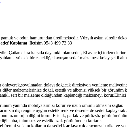
n
o pamuk ve odun hamurundan üretilmektedir. Yüzyılı aşkın süredir dekor
Sedef Kaplama
İletişim 0543 499 73 33
edir. Çatlamalara karşıda dayanıklı olan sedef, El avuç içi terlemelerin
muşatılarak yüksek bir esnekliğe kavuşan sedef malzemesi kolay şekil alm
 önleyerek,soyulmadan dolayı doğacak direksiyon yenileme maliyetinden
 diğer malzemelerinize doğal, estetik ve albenisi yüksek bir görünüm k
yanıklı sert bir malzeme olduğundan kaplandığı malzemeyi korur.Elinizi 
örünüm yanında mobilyalarınızı korur ve uzun ömürlü olmasını sağlar.
ınızın dış rengine uygun estetik renk ve desenlerde sedef kaplayarak ar
onunuzun orjinalliğini korur. Estetik, parlak ve pürüzsüz görünümünün
verdiği kaba, tutumsuz ve estetik uzak görünümden kurtarır.
l frenini ve kapı kollarını da
sedef kaplayarak
aracınıza harika ve yen