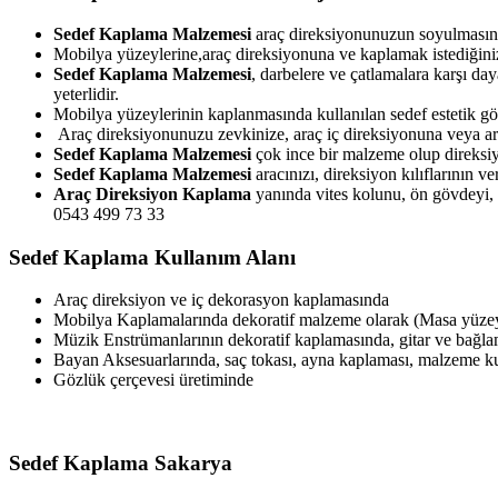
Sedef Kaplama Malzemesi
araç direksiyonunuzun soyulmasını
Mobilya yüzeylerine,araç direksiyonuna ve kaplamak istediğiniz
Sedef Kaplama Malzemesi
, darbelere ve çatlamalara karşı da
yeterlidir.
Mobilya yüzeylerinin kaplanmasında kullanılan sedef estetik g
Araç direksiyonunuzu zevkinize, araç iç direksiyonuna veya arac
Sedef Kaplama Malzemesi
çok ince bir malzeme olup direksiy
Sedef Kaplama Malzemesi
aracınızı, direksiyon kılıflarının 
Araç Direksiyon Kaplama
yanında vites kolunu, ön gövdeyi, e
0543 499 73 33
Sedef Kaplama Kullanım Alanı
Araç direksiyon ve iç dekorasyon kaplamasında
Mobilya Kaplamalarında dekoratif malzeme olarak (Masa yüzeyl
Müzik Enstrümanlarının dekoratif kaplamasında, gitar ve bağl
Bayan Aksesuarlarında, saç tokası, ayna kaplaması, malzeme 
Gözlük çerçevesi üretiminde
Sedef Kaplama Sakarya