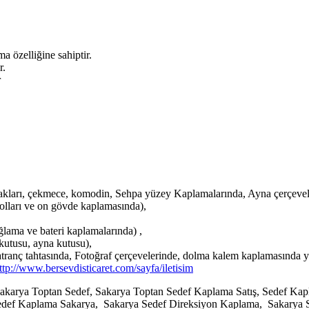
 özelliğine sahiptir.
r.
r
kları, çekmece, komodin, Sehpa yüzey Kaplamalarında, Ayna çerçevel
olları ve on gövde kaplamasında),
lama ve bateri kaplamalarında) ,
kutusu, ayna kutusu),
satranç tahtasında, Fotoğraf çerçevelerinde, dolma kalem kaplamasında y
ttp://www.bersevdisticaret.com/sayfa/iletisim
arya Toptan Sedef, Sakarya Toptan Sedef Kaplama Satış, Sedef Kapla
Sedef Kaplama Sakarya, Sakarya Sedef Direksiyon Kaplama, Sakarya