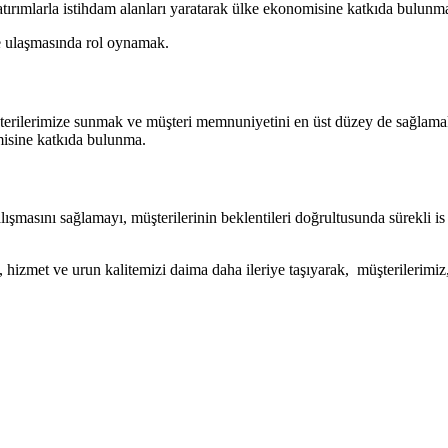
tırımlarla istihdam alanları yaratarak ülke ekonomisine katkıda bulunm
ine ulaşmasında rol oynamak.
şterilerimize sunmak ve müşteri memnuniyetini en üst düzey de sağlamak. 
misine katkıda bulunma.
şmasını sağlamayı, müşterilerinin beklentileri doğrultusunda sürekli is 
, hizmet ve urun kalitemizi daima daha ileriye taşıyarak, müşterilerimiz