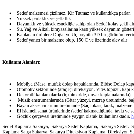
Sedef malzemesi çizilmez, Kir Tutmaz ve kullandıkça parlar.
Yüksek parlaklık ve şeffaflık
Dayanıklı ve yüksek esnekliğe sahip olan Sedef kolay şekil alma
Su, Yağ ve Alkali kimyasallarına karsı yüksek dayanım gösteri
Kaplanan ürünlere Doğal ve Uç boyutlu 3D bir görünüm veri
Sedef yanıcı bir malzeme olup, 150 C ve üzerinde alev alır
Kullanım Alanları:
Mobilya (Masa, mutfak dolap kapaklarında, Elbise Dolap kapa
Otomotiv sektöründe (araç içi direksiyon, Vites topuzu, kapı k
Dekoratif kaplamalarda (iç mimaride, duvar kaplamalarında),
Müzik enstrümanlarında (Gitar yüzeyi, mızrap üretiminde, bağ
Bayan aksesuarlarının üretiminde (Saç tokası, tarak, malzeme 
El islemeli sanat ürünlerinde (sedef kakmacılığında, tavla ve 
Gözlük çerçevesi üretiminde yaygın olarak kullanılmaktadır.
h
Sedef Kaplama Sakarya, Sakarya Sedef Kaplama, Sakarya Sedef, Sak
Kaplama Satışı Sakarya, Sakarya Direksiyon Kaplama, Direksiyon 