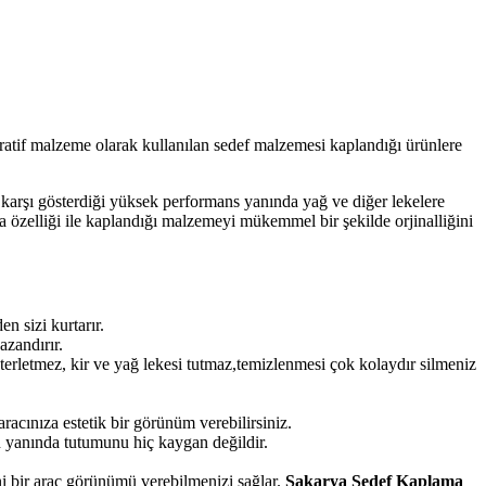
atif malzeme olarak kullanılan sedef malzemesi kaplandığı ürünlere
e karşı gösterdiği yüksek performans yanında yağ ve diğer lekelere
a özelliği ile kaplandığı malzemeyi mükemmel bir şekilde orjinalliğini
 sizi kurtarır.
azandırır.
terletmez, kir ve yağ lekesi tutmaz,temizlenmesi çok kolaydır silmeniz
acınıza estetik bir görünüm verebilirsiniz.
 yanında tutumunu hiç kaygan değildir.
i bir araç görünümü verebilmenizi sağlar.
Sakarya Sedef Kaplama