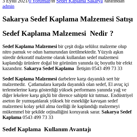
3 Eylül 2021
/
0 Yorumlar
/
in
Sedef Kaplama Sakarya
/
tarafından
admin
Sakarya Sedef Kaplama Malzemesi Satışı
Sedef Kaplama Malzemesi Nedir ?
Sedef Kaplama Malzemesi
bir çeşit doğa selüloz malzeme olup
nitro pamuk ve odun hamurundan üretilmektedir. Yüzyılı aşkın
süredir dekoratif malzeme olarak kullanılan sedef malzemesi
kaplandığı ürünlere doğal bir görünüm yanında üç boyutlu bir efekt
kazandırır.
Sakarya Sedef Kaplama
İletişim 0543 499 73 33
Sedef Kaplama Malzemesi
darbelere karşı dayanıklı sert bir
malzemedir. Çatlamalara karşıda dayanıklı olan sedef, El avuç içi
terlemelerine karşı gösterdiği yüksek performans yanında yağ ve
diğer lekelere karşı güçlü bir dirence sahiptir kir tutmaz. Endüstriyel
aseton ile yumuşatılarak yüksek bir esnekliğe kavuşan sedef
malzemesi kolay şekil alma özelliği ile kaplandığı malzemeyi
mükemmel bir şekilde orjinalliğini koruyarak sarar.
Sakarya Sedef
Kaplama
0543 499 73 33
Sedef Kaplama Kullanım Avantajı