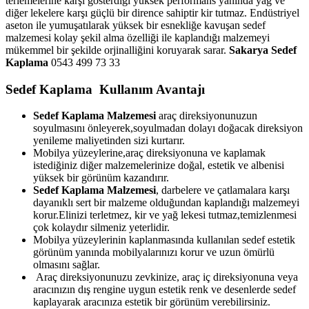
terlemelerine karşı gösterdiği yüksek performans yanında yağ ve
diğer lekelere karşı güçlü bir dirence sahiptir kir tutmaz. Endüstriyel
aseton ile yumuşatılarak yüksek bir esnekliğe kavuşan sedef
malzemesi kolay şekil alma özelliği ile kaplandığı malzemeyi
mükemmel bir şekilde orjinalliğini koruyarak sarar.
Sakarya Sedef
Kaplama
0543 499 73 33
Sedef Kaplama Kullanım Avantajı
Sedef Kaplama Malzemesi
araç direksiyonunuzun
soyulmasını önleyerek,soyulmadan dolayı doğacak direksiyon
yenileme maliyetinden sizi kurtarır.
Mobilya yüzeylerine,araç direksiyonuna ve kaplamak
istediğiniz diğer malzemelerinize doğal, estetik ve albenisi
yüksek bir görünüm kazandırır.
Sedef Kaplama Malzemesi
, darbelere ve çatlamalara karşı
dayanıklı sert bir malzeme olduğundan kaplandığı malzemeyi
korur.Elinizi terletmez, kir ve yağ lekesi tutmaz,temizlenmesi
çok kolaydır silmeniz yeterlidir.
Mobilya yüzeylerinin kaplanmasında kullanılan sedef estetik
görünüm yanında mobilyalarınızı korur ve uzun ömürlü
olmasını sağlar.
Araç direksiyonunuzu zevkinize, araç iç direksiyonuna veya
aracınızın dış rengine uygun estetik renk ve desenlerde sedef
kaplayarak aracınıza estetik bir görünüm verebilirsiniz.