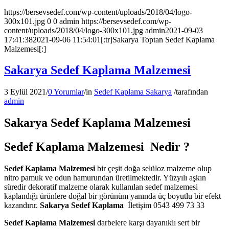
https://bersevsedef.com/wp-content/uploads/2018/04/logo-
300x101.jpg
0
0
admin
https://bersevsedef.com/wp-
content/uploads/2018/04/logo-300x101.jpg
admin
2021-09-03
17:41:38
2021-09-06 11:54:01
[:tr]Sakarya Toptan Sedef Kaplama
Malzemesi[:]
Sakarya Sedef Kaplama Malzemesi
3 Eylül 2021
/
0 Yorumlar
/
in
Sedef Kaplama Sakarya
/
tarafından
admin
Sakarya Sedef Kaplama Malzemesi
Sedef Kaplama Malzemesi Nedir ?
Sedef Kaplama Malzemesi
bir çeşit doğa selüloz malzeme olup
nitro pamuk ve odun hamurundan üretilmektedir. Yüzyılı aşkın
süredir dekoratif malzeme olarak kullanılan sedef malzemesi
kaplandığı ürünlere doğal bir görünüm yanında üç boyutlu bir efekt
kazandırır.
Sakarya Sedef Kaplama
İletişim 0543 499 73 33
Sedef Kaplama Malzemesi
darbelere karşı dayanıklı sert bir