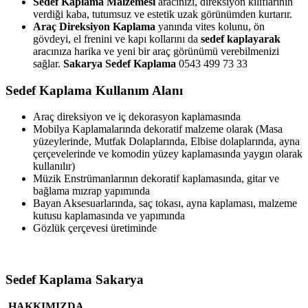
Sedef Kaplama Malzemesi
aracınızı, direksiyon kılıflarının
verdiği kaba, tutumsuz ve estetik uzak görünümden kurtarır.
Araç Direksiyon Kaplama
yanında vites kolunu, ön
gövdeyi, el frenini ve kapı kollarını da
sedef kaplayarak
aracınıza harika ve yeni bir araç görünümü verebilmenizi
sağlar.
Sakarya Sedef Kaplama
0543 499 73 33
Sedef Kaplama Kullanım Alanı
Araç direksiyon ve iç dekorasyon kaplamasında
Mobilya Kaplamalarında dekoratif malzeme olarak (Masa
yüzeylerinde, Mutfak Dolaplarında, Elbise dolaplarında, ayna
çerçevelerinde ve komodin yüzey kaplamasında yaygın olarak
kullanılır)
Müzik Enstrümanlarının dekoratif kaplamasında, gitar ve
bağlama mızrap yapımında
Bayan Aksesuarlarında, saç tokası, ayna kaplaması, malzeme
kutusu kaplamasında ve yapımında
Gözlük çerçevesi üretiminde
Sedef Kaplama Sakarya
HAKKIMIZDA