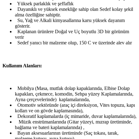
Yüksek parlaklık ve şeffaflık
Dayanıklı ve yüksek esnekliğe sahip olan Sedef kolay şekil
alma özelliğine sahiptir.
Su, Yağ ve Alkali kimyasallarına karsı yüksek dayanım
gösterir.
Kaplanan ürünlere Doğal ve Uç boyutlu 3D bir görünüm
verir
Sedef yanıcı bir malzeme olup, 150 C ve üzerinde alev alır
Kullanım Alanları:
Mobilya (Masa, mutfak dolap kapaklarında, Elbise Dolap
kapakları, çekmece, komodin, Sehpa yüzey Kaplamalarında,
Ayna çerçevelerinde) kaplamalarında,
Otomotiv sektöründe (araç içi direksiyon, Vites topuzu, kapı
kolları ve on gövde kaplamasında),
Dekoratif kaplamalarda (iç mimaride, duvar kaplamalarında),
Müzik enstrümanlarında (Gitar yüzeyi, mızrap üretiminde,
bağlama ve bateri kaplamalarında) ,
Bayan aksesuarlarının üretiminde (Saç tokası, tarak,
malzeme kutusu, ayna kutusu),