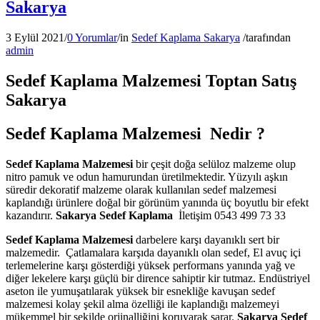
Sakarya
3 Eylül 2021
/
0 Yorumlar
/
in
Sedef Kaplama Sakarya
/
tarafından
admin
Sedef Kaplama Malzemesi Toptan Satış
Sakarya
Sedef Kaplama Malzemesi Nedir ?
Sedef Kaplama Malzemesi
bir çeşit doğa selüloz malzeme olup
nitro pamuk ve odun hamurundan üretilmektedir. Yüzyılı aşkın
süredir dekoratif malzeme olarak kullanılan sedef malzemesi
kaplandığı ürünlere doğal bir görünüm yanında üç boyutlu bir efekt
kazandırır.
Sakarya Sedef Kaplama
İletişim 0543 499 73 33
Sedef Kaplama Malzemesi
darbelere karşı dayanıklı sert bir
malzemedir. Çatlamalara karşıda dayanıklı olan sedef, El avuç içi
terlemelerine karşı gösterdiği yüksek performans yanında yağ ve
diğer lekelere karşı güçlü bir dirence sahiptir kir tutmaz. Endüstriyel
aseton ile yumuşatılarak yüksek bir esnekliğe kavuşan sedef
malzemesi kolay şekil alma özelliği ile kaplandığı malzemeyi
mükemmel bir şekilde orjinalliğini koruyarak sarar.
Sakarya Sedef