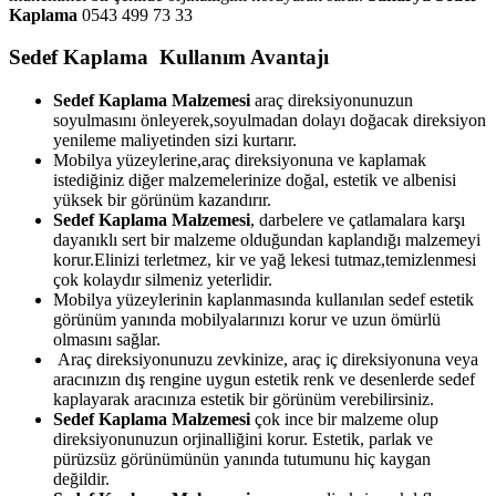
Kaplama
0543 499 73 33
Sedef Kaplama Kullanım Avantajı
Sedef Kaplama Malzemesi
araç direksiyonunuzun
soyulmasını önleyerek,soyulmadan dolayı doğacak direksiyon
yenileme maliyetinden sizi kurtarır.
Mobilya yüzeylerine,araç direksiyonuna ve kaplamak
istediğiniz diğer malzemelerinize doğal, estetik ve albenisi
yüksek bir görünüm kazandırır.
Sedef Kaplama Malzemesi
, darbelere ve çatlamalara karşı
dayanıklı sert bir malzeme olduğundan kaplandığı malzemeyi
korur.Elinizi terletmez, kir ve yağ lekesi tutmaz,temizlenmesi
çok kolaydır silmeniz yeterlidir.
Mobilya yüzeylerinin kaplanmasında kullanılan sedef estetik
görünüm yanında mobilyalarınızı korur ve uzun ömürlü
olmasını sağlar.
Araç direksiyonunuzu zevkinize, araç iç direksiyonuna veya
aracınızın dış rengine uygun estetik renk ve desenlerde sedef
kaplayarak aracınıza estetik bir görünüm verebilirsiniz.
Sedef Kaplama Malzemesi
çok ince bir malzeme olup
direksiyonunuzun orjinalliğini korur. Estetik, parlak ve
pürüzsüz görünümünün yanında tutumunu hiç kaygan
değildir.