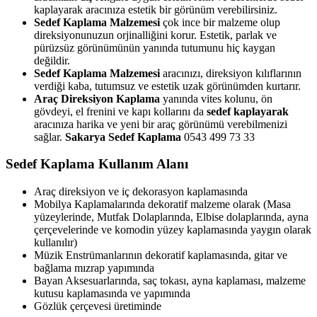
kaplayarak aracınıza estetik bir görünüm verebilirsiniz.
Sedef Kaplama Malzemesi
çok ince bir malzeme olup
direksiyonunuzun orjinalliğini korur. Estetik, parlak ve
pürüzsüz görünümünün yanında tutumunu hiç kaygan
değildir.
Sedef Kaplama Malzemesi
aracınızı, direksiyon kılıflarının
verdiği kaba, tutumsuz ve estetik uzak görünümden kurtarır.
Araç Direksiyon Kaplama
yanında vites kolunu, ön
gövdeyi, el frenini ve kapı kollarını da
sedef kaplayarak
aracınıza harika ve yeni bir araç görünümü verebilmenizi
sağlar.
Sakarya Sedef Kaplama
0543 499 73 33
Sedef Kaplama Kullanım Alanı
Araç direksiyon ve iç dekorasyon kaplamasında
Mobilya Kaplamalarında dekoratif malzeme olarak (Masa
yüzeylerinde, Mutfak Dolaplarında, Elbise dolaplarında, ayna
çerçevelerinde ve komodin yüzey kaplamasında yaygın olarak
kullanılır)
Müzik Enstrümanlarının dekoratif kaplamasında, gitar ve
bağlama mızrap yapımında
Bayan Aksesuarlarında, saç tokası, ayna kaplaması, malzeme
kutusu kaplamasında ve yapımında
Gözlük çerçevesi üretiminde