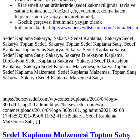
El islemeli sanat ürünlerinde (sedef kakmacılığında, tavla ve
satranç tahtasında, Fotoğraf çerçevelerinde, dolma kalem
kaplamasında ye yapay inci üretiminde),
Gözlük çerçevesi üretiminde yaygın olarak
kullanılmaktadır.
http://www.bersevdisticaret.com/sayfa/iletisim
Sedef Kaplama Sakarya, Sakarya Sedef Kaplama, Sakarya Sedef,
Sakarya Toptan Sedef, Sakarya Toptan Sedef Kaplama Satış, Sedef
Kaplama Toptan Satış Sakarya, Sakarya Sedef Kaplama Satışı,
Sedef Kaplama Satışı Sakarya, Sakarya Direksiyon Kaplama,
Direksiyon Sedef Kaplama Sakarya, Sakarya Sedef Direksiyon
Kaplama, Sakarya Sedef Kaplama Malzemesi, Sakarya Toptan
Sedef Kaplama Malzemesi, Sedef Kaplama Malzemesi Toptan Satış
Sakarya, Sakarya Sedef Kaplama Malzemesi Satışı
https://bersevsedef.com/wp-content/uploads/2018/04/logo-
300x101.jpg
0
0
admin
https://bersevsedef.com/wp-
content/uploads/2018/04/logo-300x101.jpg
admin
2021-09-03
17:43:53
2021-09-06 11:52:41
[:tr]Sakarya Sedef Kaplama
Malzemesi Satışı[:]
Sedef Kaplama Malzemesi Toptan Satış