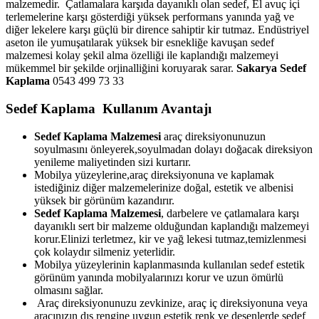
malzemedir. Çatlamalara karşıda dayanıklı olan sedef, El avuç içi
terlemelerine karşı gösterdiği yüksek performans yanında yağ ve
diğer lekelere karşı güçlü bir dirence sahiptir kir tutmaz. Endüstriyel
aseton ile yumuşatılarak yüksek bir esnekliğe kavuşan sedef
malzemesi kolay şekil alma özelliği ile kaplandığı malzemeyi
mükemmel bir şekilde orjinalliğini koruyarak sarar.
Sakarya Sedef
Kaplama
0543 499 73 33
Sedef Kaplama Kullanım Avantajı
Sedef Kaplama Malzemesi
araç direksiyonunuzun
soyulmasını önleyerek,soyulmadan dolayı doğacak direksiyon
yenileme maliyetinden sizi kurtarır.
Mobilya yüzeylerine,araç direksiyonuna ve kaplamak
istediğiniz diğer malzemelerinize doğal, estetik ve albenisi
yüksek bir görünüm kazandırır.
Sedef Kaplama Malzemesi
, darbelere ve çatlamalara karşı
dayanıklı sert bir malzeme olduğundan kaplandığı malzemeyi
korur.Elinizi terletmez, kir ve yağ lekesi tutmaz,temizlenmesi
çok kolaydır silmeniz yeterlidir.
Mobilya yüzeylerinin kaplanmasında kullanılan sedef estetik
görünüm yanında mobilyalarınızı korur ve uzun ömürlü
olmasını sağlar.
Araç direksiyonunuzu zevkinize, araç iç direksiyonuna veya
aracınızın dış rengine uygun estetik renk ve desenlerde sedef