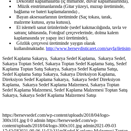
Dekoratif kaplamalarda (iç mimaride, duvar kaplamalarında),
Müzik enstrümanlarında (Gitar yüzeyi, mızrap üretiminde,
bağlama ve bateri kaplamalarında) ,
Bayan aksesuarlarının üretiminde (Saç tokası, tarak,
malzeme kutusu, ayna kutusu),
El islemeli sanat ürünlerinde (sedef kakmacılığında, tavla ve
satranç tahtasında, Fotoğraf çerçevelerinde, dolma kalem
kaplamasında ye yapay inci üretiminde),
Gözlük çerçevesi üretiminde yaygın olarak
kullanılmaktadır.
http://www.bersevdisticaret.com/sayfa/iletisim
Sedef Kaplama Sakarya, Sakarya Sedef Kaplama, Sakarya Sedef,
Sakarya Toptan Sedef, Sakarya Toptan Sedef Kaplama Satış, Sedef
Kaplama Toptan Satış Sakarya, Sakarya Sedef Kaplama Satışı,
Sedef Kaplama Satışı Sakarya, Sakarya Direksiyon Kaplama,
Direksiyon Sedef Kaplama Sakarya, Sakarya Sedef Direksiyon
Kaplama, Sakarya Sedef Kaplama Malzemesi, Sakarya Toptan
Sedef Kaplama Malzemesi, Sedef Kaplama Malzemesi Toptan Satış
Sakarya, Sakarya Sedef Kaplama Malzemesi Satışı
https://bersevsedef.com/wp-content/uploads/2018/04/logo-
300x101.jpg
0
0
admin
https://bersevsedef.com/wp-
content/uploads/2018/04/logo-300x101.jpg
admin
2021-09-03
17:42:58
2021-09-06 11:53:31
[:tr]Sedef Kaplama Malzemesi Toptan