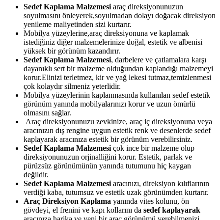
Sedef Kaplama Malzemesi
araç direksiyonunuzun
soyulmasını önleyerek,soyulmadan dolayı doğacak direksiyon
yenileme maliyetinden sizi kurtarır.
Mobilya yüzeylerine,araç direksiyonuna ve kaplamak
istediğiniz diğer malzemelerinize doğal, estetik ve albenisi
yüksek bir görünüm kazandırır.
Sedef Kaplama Malzemesi
, darbelere ve çatlamalara karşı
dayanıklı sert bir malzeme olduğundan kaplandığı malzemeyi
korur.Elinizi terletmez, kir ve yağ lekesi tutmaz,temizlenmesi
çok kolaydır silmeniz yeterlidir.
Mobilya yüzeylerinin kaplanmasında kullanılan sedef estetik
görünüm yanında mobilyalarınızı korur ve uzun ömürlü
olmasını sağlar.
Araç direksiyonunuzu zevkinize, araç iç direksiyonuna veya
aracınızın dış rengine uygun estetik renk ve desenlerde sedef
kaplayarak aracınıza estetik bir görünüm verebilirsiniz.
Sedef Kaplama Malzemesi
çok ince bir malzeme olup
direksiyonunuzun orjinalliğini korur. Estetik, parlak ve
pürüzsüz görünümünün yanında tutumunu hiç kaygan
değildir.
Sedef Kaplama Malzemesi
aracınızı, direksiyon kılıflarının
verdiği kaba, tutumsuz ve estetik uzak görünümden kurtarır.
Araç Direksiyon Kaplama
yanında vites kolunu, ön
gövdeyi, el frenini ve kapı kollarını da
sedef kaplayarak
aracınıza harika ve yeni bir araç görünümü verebilmenizi