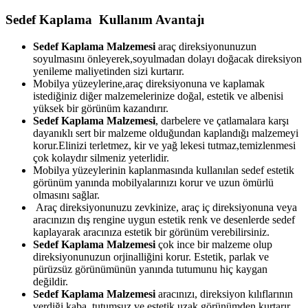
Sedef Kaplama Kullanım Avantajı
Sedef Kaplama Malzemesi
araç direksiyonunuzun
soyulmasını önleyerek,soyulmadan dolayı doğacak direksiyon
yenileme maliyetinden sizi kurtarır.
Mobilya yüzeylerine,araç direksiyonuna ve kaplamak
istediğiniz diğer malzemelerinize doğal, estetik ve albenisi
yüksek bir görünüm kazandırır.
Sedef Kaplama Malzemesi
, darbelere ve çatlamalara karşı
dayanıklı sert bir malzeme olduğundan kaplandığı malzemeyi
korur.Elinizi terletmez, kir ve yağ lekesi tutmaz,temizlenmesi
çok kolaydır silmeniz yeterlidir.
Mobilya yüzeylerinin kaplanmasında kullanılan sedef estetik
görünüm yanında mobilyalarınızı korur ve uzun ömürlü
olmasını sağlar.
Araç direksiyonunuzu zevkinize, araç iç direksiyonuna veya
aracınızın dış rengine uygun estetik renk ve desenlerde sedef
kaplayarak aracınıza estetik bir görünüm verebilirsiniz.
Sedef Kaplama Malzemesi
çok ince bir malzeme olup
direksiyonunuzun orjinalliğini korur. Estetik, parlak ve
pürüzsüz görünümünün yanında tutumunu hiç kaygan
değildir.
Sedef Kaplama Malzemesi
aracınızı, direksiyon kılıflarının
verdiği kaba, tutumsuz ve estetik uzak görünümden kurtarır.