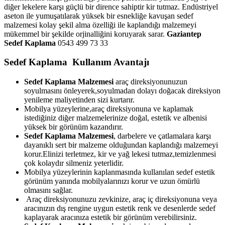
diğer lekelere karşı güçlü bir dirence sahiptir kir tutmaz. Endüstriyel
aseton ile yumuşatılarak yüksek bir esnekliğe kavuşan sedef
malzemesi kolay şekil alma özelliği ile kaplandığı malzemeyi
mükemmel bir şekilde orjinalliğini koruyarak sarar.
Gaziantep
Sedef Kaplama
0543 499 73 33
Sedef Kaplama Kullanım Avantajı
Sedef Kaplama Malzemesi
araç direksiyonunuzun
soyulmasını önleyerek,soyulmadan dolayı doğacak direksiyon
yenileme maliyetinden sizi kurtarır.
Mobilya yüzeylerine,araç direksiyonuna ve kaplamak
istediğiniz diğer malzemelerinize doğal, estetik ve albenisi
yüksek bir görünüm kazandırır.
Sedef Kaplama Malzemesi
, darbelere ve çatlamalara karşı
dayanıklı sert bir malzeme olduğundan kaplandığı malzemeyi
korur.Elinizi terletmez, kir ve yağ lekesi tutmaz,temizlenmesi
çok kolaydır silmeniz yeterlidir.
Mobilya yüzeylerinin kaplanmasında kullanılan sedef estetik
görünüm yanında mobilyalarınızı korur ve uzun ömürlü
olmasını sağlar.
Araç direksiyonunuzu zevkinize, araç iç direksiyonuna veya
aracınızın dış rengine uygun estetik renk ve desenlerde sedef
kaplayarak aracınıza estetik bir görünüm verebilirsiniz.