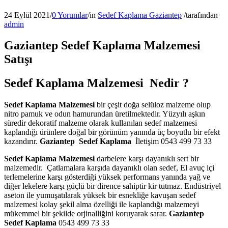
24 Eylül 2021
/
0 Yorumlar
/
in
Sedef Kaplama Gaziantep
/
tarafından
admin
Gaziantep Sedef Kaplama Malzemesi
Satışı
Sedef Kaplama Malzemesi Nedir ?
Sedef Kaplama Malzemesi
bir çeşit doğa selüloz malzeme olup
nitro pamuk ve odun hamurundan üretilmektedir. Yüzyılı aşkın
süredir dekoratif malzeme olarak kullanılan sedef malzemesi
kaplandığı ürünlere doğal bir görünüm yanında üç boyutlu bir efekt
kazandırır.
Gaziantep
Sedef Kaplama
İletişim 0543 499 73 33
Sedef Kaplama Malzemesi
darbelere karşı dayanıklı sert bir
malzemedir. Çatlamalara karşıda dayanıklı olan sedef, El avuç içi
terlemelerine karşı gösterdiği yüksek performans yanında yağ ve
diğer lekelere karşı güçlü bir dirence sahiptir kir tutmaz. Endüstriyel
aseton ile yumuşatılarak yüksek bir esnekliğe kavuşan sedef
malzemesi kolay şekil alma özelliği ile kaplandığı malzemeyi
mükemmel bir şekilde orjinalliğini koruyarak sarar.
Gaziantep
Sedef Kaplama
0543 499 73 33