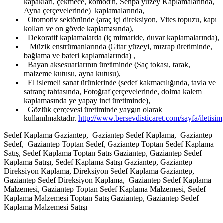
kapakları, çekmece, komodin, Sehpa yüzey Kaplamalarında,
Ayna çerçevelerinde) kaplamalarında,
Otomotiv sektöründe (araç içi direksiyon, Vites topuzu, kapı
kolları ve on gövde kaplamasında),
Dekoratif kaplamalarda (iç mimaride, duvar kaplamalarında),
Müzik enstrümanlarında (Gitar yüzeyi, mızrap üretiminde,
bağlama ve bateri kaplamalarında) ,
Bayan aksesuarlarının üretiminde (Saç tokası, tarak,
malzeme kutusu, ayna kutusu),
El islemeli sanat ürünlerinde (sedef kakmacılığında, tavla ve
satranç tahtasında, Fotoğraf çerçevelerinde, dolma kalem
kaplamasında ye yapay inci üretiminde),
Gözlük çerçevesi üretiminde yaygın olarak
kullanılmaktadır.
http://www.bersevdisticaret.com/sayfa/iletisim
Sedef Kaplama Gaziantep, Gaziantep Sedef Kaplama, Gaziantep
Sedef, Gaziantep Toptan Sedef, Gaziantep Toptan Sedef Kaplama
Satış, Sedef Kaplama Toptan Satış Gaziantep, Gaziantep Sedef
Kaplama Satışı, Sedef Kaplama Satışı Gaziantep, Gaziantep
Direksiyon Kaplama, Direksiyon Sedef Kaplama Gaziantep,
Gaziantep Sedef Direksiyon Kaplama, Gaziantep Sedef Kaplama
Malzemesi, Gaziantep Toptan Sedef Kaplama Malzemesi, Sedef
Kaplama Malzemesi Toptan Satış Gaziantep, Gaziantep Sedef
Kaplama Malzemesi Satışı