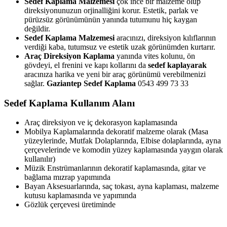
Sedef Kaplama Malzemesi
çok ince bir malzeme olup
direksiyonunuzun orjinalliğini korur. Estetik, parlak ve
pürüzsüz görünümünün yanında tutumunu hiç kaygan
değildir.
Sedef Kaplama Malzemesi
aracınızı, direksiyon kılıflarının
verdiği kaba, tutumsuz ve estetik uzak görünümden kurtarır.
Araç Direksiyon Kaplama
yanında vites kolunu, ön
gövdeyi, el frenini ve kapı kollarını da
sedef kaplayarak
aracınıza harika ve yeni bir araç görünümü verebilmenizi
sağlar.
Gaziantep
Sedef Kaplama
0543 499 73 33
Sedef Kaplama Kullanım Alanı
Araç direksiyon ve iç dekorasyon kaplamasında
Mobilya Kaplamalarında dekoratif malzeme olarak (Masa
yüzeylerinde, Mutfak Dolaplarında, Elbise dolaplarında, ayna
çerçevelerinde ve komodin yüzey kaplamasında yaygın olarak
kullanılır)
Müzik Enstrümanlarının dekoratif kaplamasında, gitar ve
bağlama mızrap yapımında
Bayan Aksesuarlarında, saç tokası, ayna kaplaması, malzeme
kutusu kaplamasında ve yapımında
Gözlük çerçevesi üretiminde