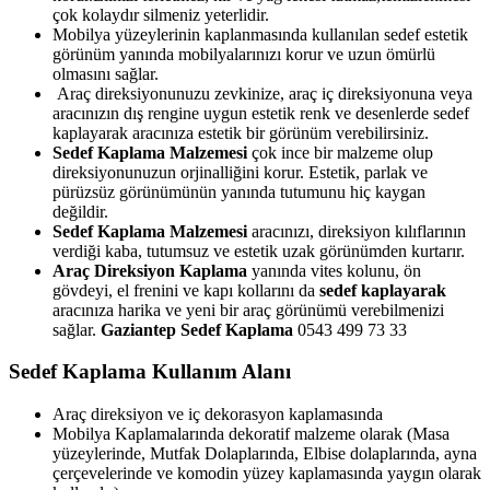
çok kolaydır silmeniz yeterlidir.
Mobilya yüzeylerinin kaplanmasında kullanılan sedef estetik
görünüm yanında mobilyalarınızı korur ve uzun ömürlü
olmasını sağlar.
Araç direksiyonunuzu zevkinize, araç iç direksiyonuna veya
aracınızın dış rengine uygun estetik renk ve desenlerde sedef
kaplayarak aracınıza estetik bir görünüm verebilirsiniz.
Sedef Kaplama Malzemesi
çok ince bir malzeme olup
direksiyonunuzun orjinalliğini korur. Estetik, parlak ve
pürüzsüz görünümünün yanında tutumunu hiç kaygan
değildir.
Sedef Kaplama Malzemesi
aracınızı, direksiyon kılıflarının
verdiği kaba, tutumsuz ve estetik uzak görünümden kurtarır.
Araç Direksiyon Kaplama
yanında vites kolunu, ön
gövdeyi, el frenini ve kapı kollarını da
sedef kaplayarak
aracınıza harika ve yeni bir araç görünümü verebilmenizi
sağlar.
Gaziantep
Sedef Kaplama
0543 499 73 33
Sedef Kaplama Kullanım Alanı
Araç direksiyon ve iç dekorasyon kaplamasında
Mobilya Kaplamalarında dekoratif malzeme olarak (Masa
yüzeylerinde, Mutfak Dolaplarında, Elbise dolaplarında, ayna
çerçevelerinde ve komodin yüzey kaplamasında yaygın olarak