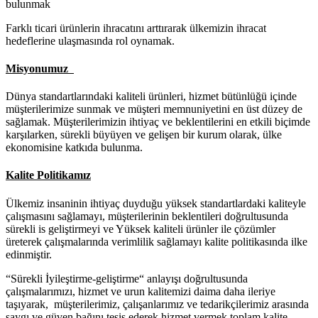
bulunmak
Farklı ticari ürünlerin ihracatını arttırarak ülkemizin ihracat
hedeflerine ulaşmasında rol oynamak.
Misyonumuz
Dünya standartlarındaki kaliteli ürünleri, hizmet bütünlüğü içinde
müşterilerimize sunmak ve müşteri memnuniyetini en üst düzey de
sağlamak. Müşterilerimizin ihtiyaç ve beklentilerini en etkili biçimde
karşılarken, sürekli büyüyen ve gelişen bir kurum olarak, ülke
ekonomisine katkıda bulunma.
Kalite Politikamız
Ülkemiz insaninin ihtiyaç duyduğu yüksek standartlardaki kaliteyle
çalışmasını sağlamayı, müşterilerinin beklentileri doğrultusunda
sürekli is geliştirmeyi ve Yüksek kaliteli ürünler ile çözümler
üreterek çalışmalarında verimlilik sağlamayı kalite politikasında ilke
edinmiştir.
“Sürekli İyileştirme-geliştirme“ anlayışı doğrultusunda
çalışmalarımızı, hizmet ve urun kalitemizi daima daha ileriye
taşıyarak, müşterilerimiz, çalışanlarımız ve tedarikçilerimiz arasında
saygı ve güven bağını tesis ederek hizmet vermek toplam kalite