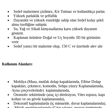
Sedef malzemesi çizilmez, Kir Tutmaz ve kullandıkça parlar.
Yüksek parlaklık ve şeffaflık
Dayanıklı ve yüksek esnekliğe sahip olan Sedef kolay şekil
alma özelliğine sahiptir.
Su, Yağ ve Alkali kimyasallarına karsı yüksek dayanım
gösterir.
Kaplanan ürünlere Doğal ve Uç boyutlu 3D bir görünüm
verir
Sedef yanıcı bir malzeme olup, 150 C ve üzerinde alev alır
Kullanım Alanları:
Mobilya (Masa, mutfak dolap kapaklarında, Elbise Dolap
kapakları, çekmece, komodin, Sehpa yüzey Kaplamalarında,
Ayna çerçevelerinde) kaplamalarında,
Otomotiv sektöründe (araç içi direksiyon, Vites topuzu, kapı
kolları ve on gövde kaplamasında),
Dekoratif kaplamalarda (iç mimaride, duvar kaplamalarında),
Müzik enstrümanlarında (Gitar yüzeyi, mızrap üretiminde,