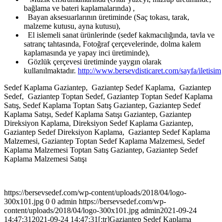
bağlama ve bateri kaplamalarında) ,
Bayan aksesuarlarının üretiminde (Saç tokası, tarak,
malzeme kutusu, ayna kutusu),
El islemeli sanat ürünlerinde (sedef kakmacılığında, tavla ve
satranç tahtasında, Fotoğraf çerçevelerinde, dolma kalem
kaplamasında ye yapay inci üretiminde),
Gözlük çerçevesi üretiminde yaygın olarak
kullanılmaktadır.
http://www.bersevdisticaret.com/sayfa/iletisim
Sedef Kaplama Gaziantep, Gaziantep Sedef Kaplama, Gaziantep
Sedef, Gaziantep Toptan Sedef, Gaziantep Toptan Sedef Kaplama
Satış, Sedef Kaplama Toptan Satış Gaziantep, Gaziantep Sedef
Kaplama Satışı, Sedef Kaplama Satışı Gaziantep, Gaziantep
Direksiyon Kaplama, Direksiyon Sedef Kaplama Gaziantep,
Gaziantep Sedef Direksiyon Kaplama, Gaziantep Sedef Kaplama
Malzemesi, Gaziantep Toptan Sedef Kaplama Malzemesi, Sedef
Kaplama Malzemesi Toptan Satış Gaziantep, Gaziantep Sedef
Kaplama Malzemesi Satışı
https://bersevsedef.com/wp-content/uploads/2018/04/logo-
300x101.jpg
0
0
admin
https://bersevsedef.com/wp-
content/uploads/2018/04/logo-300x101.jpg
admin
2021-09-24
14:47:31
2021-09-24 14:47:31
[:tr]Gaziantep Sedef Kaplama