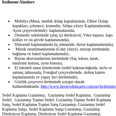
Kullanım Alanları:
Mobilya (Masa, mutfak dolap kapaklarında, Elbise Dolap
kapakları, çekmece, komodin, Sehpa yüzey Kaplamalarında,
Ayna çerçevelerinde) kaplamalarında,
Otomotiv sektöründe (araç içi direksiyon, Vites topuzu, kapı
kolları ve on gövde kaplamasında),
Dekoratif kaplamalarda (iç mimaride, duvar kaplamalarında),
Müzik enstrümanlarında (Gitar yüzeyi, mızrap üretiminde,
bağlama ve bateri kaplamalarında) ,
Bayan aksesuarlarının üretiminde (Saç tokası, tarak,
malzeme kutusu, ayna kutusu),
El islemeli sanat ürünlerinde (sedef kakmacılığında, tavla ve
satranç tahtasında, Fotoğraf çerçevelerinde, dolma kalem
kaplamasında ye yapay inci üretiminde),
Gözlük çerçevesi üretiminde yaygın olarak
kullanılmaktadır.
http://www.bersevdisticaret.com/sayfa/iletisim
Sedef Kaplama Gaziantep, Gaziantep Sedef Kaplama, Gaziantep
Sedef, Gaziantep Toptan Sedef, Gaziantep Toptan Sedef Kaplama
Satış, Sedef Kaplama Toptan Satış Gaziantep, Gaziantep Sedef
Kaplama Satışı, Sedef Kaplama Satışı Gaziantep, Gaziantep
Direksiyon Kaplama, Direksiyon Sedef Kaplama Gaziantep,