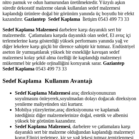
nitro pamuk ve odun hamurundan üretilmektedir. Yüzyılı aşkın
süredir dekoratif malzeme olarak kullanılan sedef malzemesi
kaplandığı ürünlere doğal bir görünüm yanında üç boyutlu bir efekt
kazandırır.
Gaziantep
Sedef Kaplama
İletişim 0543 499 73 33
Sedef Kaplama Malzemesi
darbelere karşı dayanıklı sert bir
malzemedir. Çatlamalara karşıda dayanıklı olan sedef, El avuç içi
terlemelerine karşı gösterdiği yüksek performans yanında yağ ve
diğer lekelere karşı güçlü bir dirence sahiptir kir tutmaz. Endüstriyel
aseton ile yumuşatılarak yüksek bir esnekliğe kavuşan sedef
malzemesi kolay şekil alma özelliği ile kaplandığı malzemeyi
mükemmel bir şekilde orjinalliğini koruyarak sarar.
Gaziantep
Sedef Kaplama
0543 499 73 33
Sedef Kaplama Kullanım Avantajı
Sedef Kaplama Malzemesi
araç direksiyonunuzun
soyulmasını önleyerek,soyulmadan dolayı doğacak direksiyon
yenileme maliyetinden sizi kurtarır.
Mobilya yüzeylerine,araç direksiyonuna ve kaplamak
istediğiniz diğer malzemelerinize doğal, estetik ve albenisi
yüksek bir görünüm kazandırır.
Sedef Kaplama Malzemesi
, darbelere ve çatlamalara karşı
dayanıklı sert bir malzeme olduğundan kaplandığı malzemeyi
korur.Elinizi terletmez, kir ve yağ lekesi tutmaz,temizlenmesi