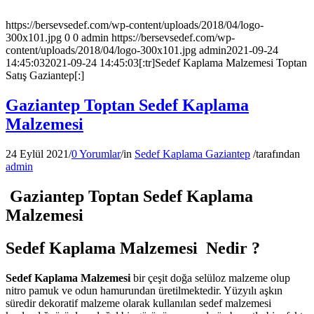
https://bersevsedef.com/wp-content/uploads/2018/04/logo-
300x101.jpg
0
0
admin
https://bersevsedef.com/wp-
content/uploads/2018/04/logo-300x101.jpg
admin
2021-09-24
14:45:03
2021-09-24 14:45:03
[:tr]Sedef Kaplama Malzemesi Toptan
Satış Gaziantep[:]
Gaziantep Toptan Sedef Kaplama
Malzemesi
24 Eylül 2021
/
0 Yorumlar
/
in
Sedef Kaplama Gaziantep
/
tarafından
admin
Gaziantep Toptan Sedef Kaplama
Malzemesi
Sedef Kaplama Malzemesi Nedir ?
Sedef Kaplama Malzemesi
bir çeşit doğa selüloz malzeme olup
nitro pamuk ve odun hamurundan üretilmektedir. Yüzyılı aşkın
süredir dekoratif malzeme olarak kullanılan sedef malzemesi