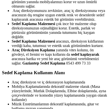
görünüm yanında mobilyalarınızı korur ve uzun ömürlü
olmasını sağlar.
Araç direksiyonunuzu zevkinize, araç iç direksiyonuna veya
aracınızın dış rengine uygun estetik renk ve desenlerde sedef
kaplayarak aracınıza estetik bir görünüm verebilirsiniz.
Sedef Kaplama Malzemesi
çok ince bir malzeme olup
direksiyonunuzun orjinalliğini korur. Estetik, parlak ve
pürüzsüz görünümünün yanında tutumunu hiç kaygan
değildir.
Sedef Kaplama Malzemesi
aracınızı, direksiyon kılıflarının
verdiği kaba, tutumsuz ve estetik uzak görünümden kurtarır.
Araç Direksiyon Kaplama
yanında vites kolunu, ön
gövdeyi, el frenini ve kapı kollarını da
sedef kaplayarak
aracınıza harika ve yeni bir araç görünümü verebilmenizi
sağlar.
Gaziantep
Sedef Kaplama
0543 499 73 33
Sedef Kaplama Kullanım Alanı
Araç direksiyon ve iç dekorasyon kaplamasında
Mobilya Kaplamalarında dekoratif malzeme olarak (Masa
yüzeylerinde, Mutfak Dolaplarında, Elbise dolaplarında, ayna
çerçevelerinde ve komodin yüzey kaplamasında yaygın olarak
kullanılır)
Müzik Enstrümanlarının dekoratif kaplamasında, gitar ve
bağlama mızrap yapımında