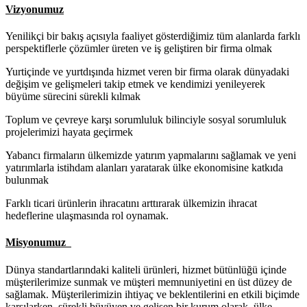
Vizyonumuz
Yenilikçi bir bakış açısıyla faaliyet gösterdiğimiz tüm alanlarda farklı
perspektiflerle çözümler üreten ve iş geliştiren bir firma olmak
Yurtiçinde ve yurtdışında hizmet veren bir firma olarak dünyadaki
değişim ve gelişmeleri takip etmek ve kendimizi yenileyerek
büyüme sürecini sürekli kılmak
Toplum ve çevreye karşı sorumluluk bilinciyle sosyal sorumluluk
projelerimizi hayata geçirmek
Yabancı firmaların ülkemizde yatırım yapmalarını sağlamak ve yeni
yatırımlarla istihdam alanları yaratarak ülke ekonomisine katkıda
bulunmak
Farklı ticari ürünlerin ihracatını arttırarak ülkemizin ihracat
hedeflerine ulaşmasında rol oynamak.
Misyonumuz
Dünya standartlarındaki kaliteli ürünleri, hizmet bütünlüğü içinde
müşterilerimize sunmak ve müşteri memnuniyetini en üst düzey de
sağlamak. Müşterilerimizin ihtiyaç ve beklentilerini en etkili biçimde
karşılarken, sürekli büyüyen ve gelişen bir kurum olarak, ülke