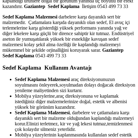
kaplandığı ürünlere doğal bir görünüm yanında üç boyutlu bir efekt
kazandırır.
Gaziantep
Sedef Kaplama
İletişim 0543 499 73 33
Sedef Kaplama Malzemesi
darbelere karşı dayanıklı sert bir
malzemedir. Çatlamalara karşıda dayanıklı olan sedef, El avuç içi
terlemelerine karşı gösterdiği yüksek performans yanında yağ ve
diğer lekelere karşı güçlü bir dirence sahiptir kir tutmaz. Endüstriyel
aseton ile yumuşatılarak yüksek bir esnekliğe kavuşan sedef
malzemesi kolay şekil alma özelliği ile kaplandığı malzemeyi
mükemmel bir şekilde orjinalliğini koruyarak sarar.
Gaziantep
Sedef Kaplama
0543 499 73 33
Sedef Kaplama Kullanım Avantajı
Sedef Kaplama Malzemesi
araç direksiyonunuzun
soyulmasını önleyerek,soyulmadan dolayı doğacak direksiyon
yenileme maliyetinden sizi kurtarır.
Mobilya yüzeylerine,araç direksiyonuna ve kaplamak
istediğiniz diğer malzemelerinize doğal, estetik ve albenisi
yüksek bir görünüm kazandırır.
Sedef Kaplama Malzemesi
, darbelere ve çatlamalara karşı
dayanıklı sert bir malzeme olduğundan kaplandığı malzemeyi
korur.Elinizi terletmez, kir ve yağ lekesi tutmaz,temizlenmesi
çok kolaydır silmeniz yeterlidir.
Mobilya yüzeylerinin kaplanmasında kullanılan sedef estetik