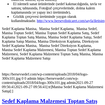
El islemeli sanat ürünlerinde (sedef kakmacılığında, tavla ve
satranç tahtasında, Fotoğraf çerçevelerinde, dolma kalem
kaplamasında ye yapay inci üretiminde),
Gözlük çerçevesi üretiminde yaygın olarak
kullanılmaktadır.
http://www.bersevdisticaret.com/sayfa/iletisim
Sedef Kaplama Manisa, Manisa Sedef Kaplama, Manisa Sedef,
Manisa Toptan Sedef, Manisa Toptan Sedef Kaplama Satış, Sedef
Kaplama Toptan Satış Manisa, Manisa Sedef Kaplama Satışı, Sedef
Kaplama Satışı Manisa, Manisa Direksiyon Kaplama, Direksiyon
Sedef Kaplama Manisa, Manisa Sedef Direksiyon Kaplama,
Manisa Sedef Kaplama Malzemesi, Manisa Toptan Sedef Kaplama
Malzemesi, Sedef Kaplama Malzemesi Toptan Satış Manisa, Manisa
Sedef Kaplama Malzemesi Satışı
https://bersevsedef.com/wp-content/uploads/2018/04/logo-
300x101.jpg
0
0
admin
https://bersevsedef.com/wp-
content/uploads/2018/04/logo-300x101.jpg
admin
2021-09-27
09:56:41
2021-09-27 09:56:41
[:tr]Manisa Sedef Kaplama Malzemesi
Satışı[:]
Sedef Kaplama Malzemesi Toptan Satış