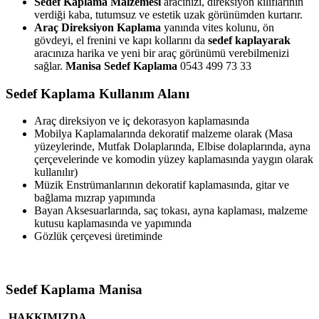
Sedef Kaplama Malzemesi
aracınızı, direksiyon kılıflarının
verdiği kaba, tutumsuz ve estetik uzak görünümden kurtarır.
Araç Direksiyon Kaplama
yanında vites kolunu, ön
gövdeyi, el frenini ve kapı kollarını da
sedef kaplayarak
aracınıza harika ve yeni bir araç görünümü verebilmenizi
sağlar.
Manisa Sedef Kaplama
0543 499 73 33
Sedef Kaplama Kullanım Alanı
Araç direksiyon ve iç dekorasyon kaplamasında
Mobilya Kaplamalarında dekoratif malzeme olarak (Masa
yüzeylerinde, Mutfak Dolaplarında, Elbise dolaplarında, ayna
çerçevelerinde ve komodin yüzey kaplamasında yaygın olarak
kullanılır)
Müzik Enstrümanlarının dekoratif kaplamasında, gitar ve
bağlama mızrap yapımında
Bayan Aksesuarlarında, saç tokası, ayna kaplaması, malzeme
kutusu kaplamasında ve yapımında
Gözlük çerçevesi üretiminde
Sedef Kaplama Manisa
HAKKIMIZDA