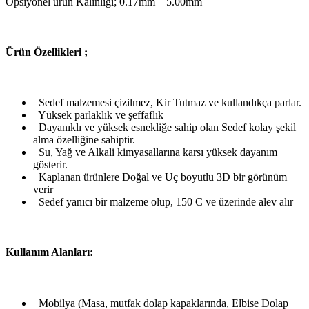
Opsiyonel ürün Kalınlığı; 0.17mm – 5.00mm
Ü
rün Özellikleri ;
Sedef malzemesi çizilmez, Kir Tutmaz ve kullandıkça parlar.
Yüksek parlaklık ve şeffaflık
Dayanıklı ve yüksek esnekliğe sahip olan Sedef kolay şekil
alma özelliğine sahiptir.
Su, Yağ ve Alkali kimyasallarına karsı yüksek dayanım
gösterir.
Kaplanan ürünlere Doğal ve Uç boyutlu 3D bir görünüm
verir
Sedef yanıcı bir malzeme olup, 150 C ve üzerinde alev alır
Kullanım Alanları:
Mobilya (Masa, mutfak dolap kapaklarında, Elbise Dolap