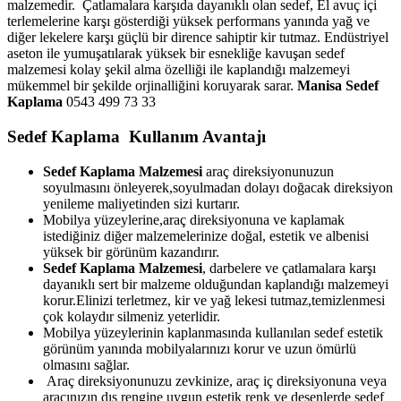
malzemedir. Çatlamalara karşıda dayanıklı olan sedef, El avuç içi
terlemelerine karşı gösterdiği yüksek performans yanında yağ ve
diğer lekelere karşı güçlü bir dirence sahiptir kir tutmaz. Endüstriyel
aseton ile yumuşatılarak yüksek bir esnekliğe kavuşan sedef
malzemesi kolay şekil alma özelliği ile kaplandığı malzemeyi
mükemmel bir şekilde orjinalliğini koruyarak sarar.
Manisa
Sedef
Kaplama
0543 499 73 33
Sedef Kaplama Kullanım Avantajı
Sedef Kaplama Malzemesi
araç direksiyonunuzun
soyulmasını önleyerek,soyulmadan dolayı doğacak direksiyon
yenileme maliyetinden sizi kurtarır.
Mobilya yüzeylerine,araç direksiyonuna ve kaplamak
istediğiniz diğer malzemelerinize doğal, estetik ve albenisi
yüksek bir görünüm kazandırır.
Sedef Kaplama Malzemesi
, darbelere ve çatlamalara karşı
dayanıklı sert bir malzeme olduğundan kaplandığı malzemeyi
korur.Elinizi terletmez, kir ve yağ lekesi tutmaz,temizlenmesi
çok kolaydır silmeniz yeterlidir.
Mobilya yüzeylerinin kaplanmasında kullanılan sedef estetik
görünüm yanında mobilyalarınızı korur ve uzun ömürlü
olmasını sağlar.
Araç direksiyonunuzu zevkinize, araç iç direksiyonuna veya
aracınızın dış rengine uygun estetik renk ve desenlerde sedef