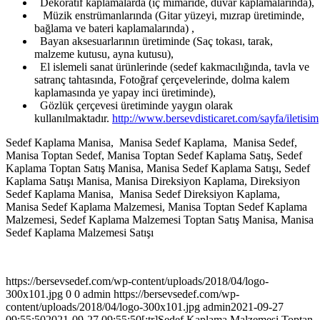
Dekoratif kaplamalarda (iç mimaride, duvar kaplamalarında),
Müzik enstrümanlarında (Gitar yüzeyi, mızrap üretiminde,
bağlama ve bateri kaplamalarında) ,
Bayan aksesuarlarının üretiminde (Saç tokası, tarak,
malzeme kutusu, ayna kutusu),
El islemeli sanat ürünlerinde (sedef kakmacılığında, tavla ve
satranç tahtasında, Fotoğraf çerçevelerinde, dolma kalem
kaplamasında ye yapay inci üretiminde),
Gözlük çerçevesi üretiminde yaygın olarak
kullanılmaktadır.
http://www.bersevdisticaret.com/sayfa/iletisim
Sedef Kaplama Manisa, Manisa Sedef Kaplama, Manisa Sedef,
Manisa Toptan Sedef, Manisa Toptan Sedef Kaplama Satış, Sedef
Kaplama Toptan Satış Manisa, Manisa Sedef Kaplama Satışı, Sedef
Kaplama Satışı Manisa, Manisa Direksiyon Kaplama, Direksiyon
Sedef Kaplama Manisa, Manisa Sedef Direksiyon Kaplama,
Manisa Sedef Kaplama Malzemesi, Manisa Toptan Sedef Kaplama
Malzemesi, Sedef Kaplama Malzemesi Toptan Satış Manisa, Manisa
Sedef Kaplama Malzemesi Satışı
https://bersevsedef.com/wp-content/uploads/2018/04/logo-
300x101.jpg
0
0
admin
https://bersevsedef.com/wp-
content/uploads/2018/04/logo-300x101.jpg
admin
2021-09-27
09:55:50
2021-09-27 09:55:50
[:tr]Sedef Kaplama Malzemesi Toptan