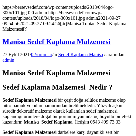
https://bersevsedef.com/wp-content/uploads/2018/04/logo-
300x101.jpg
0
0
admin
https://bersevsedef.com/wp-
content/uploads/2018/04/logo-300x101.jpg
admin
2021-09-27
09:54:56
2021-09-27 09:54:56
[:tr]Manisa Toptan Sedef Kaplama
Malzemesi[:]
Manisa Sedef Kaplama Malzemesi
27 Eylül 2021
/
0 Yorumlar
/
in
Sedef Kaplama Manisa
/
tarafından
admin
Manisa Sedef Kaplama Malzemesi
Sedef Kaplama Malzemesi Nedir ?
Sedef Kaplama Malzemesi
bir çeşit doğa selüloz malzeme olup
nitro pamuk ve odun hamurundan üretilmektedir. Yüzyılı aşkın
süredir dekoratif malzeme olarak kullanılan sedef malzemesi
kaplandığı ürünlere doğal bir görünüm yanında üç boyutlu bir efekt
kazandırır.
Manisa
Sedef Kaplama
İletişim 0543 499 73 33
Sedef Kaplama Malzemesi
darbelere karşı dayanıklı sert bir