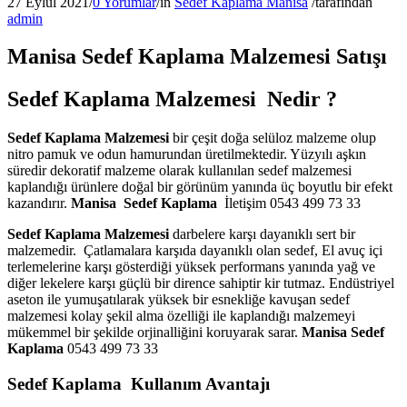
27 Eylül 2021
/
0 Yorumlar
/
in
Sedef Kaplama Manisa
/
tarafından
admin
Manisa Sedef Kaplama Malzemesi Satışı
Sedef Kaplama Malzemesi Nedir ?
Sedef Kaplama Malzemesi
bir çeşit doğa selüloz malzeme olup
nitro pamuk ve odun hamurundan üretilmektedir. Yüzyılı aşkın
süredir dekoratif malzeme olarak kullanılan sedef malzemesi
kaplandığı ürünlere doğal bir görünüm yanında üç boyutlu bir efekt
kazandırır.
Manisa
Sedef Kaplama
İletişim 0543 499 73 33
Sedef Kaplama Malzemesi
darbelere karşı dayanıklı sert bir
malzemedir. Çatlamalara karşıda dayanıklı olan sedef, El avuç içi
terlemelerine karşı gösterdiği yüksek performans yanında yağ ve
diğer lekelere karşı güçlü bir dirence sahiptir kir tutmaz. Endüstriyel
aseton ile yumuşatılarak yüksek bir esnekliğe kavuşan sedef
malzemesi kolay şekil alma özelliği ile kaplandığı malzemeyi
mükemmel bir şekilde orjinalliğini koruyarak sarar.
Manisa
Sedef
Kaplama
0543 499 73 33
Sedef Kaplama Kullanım Avantajı