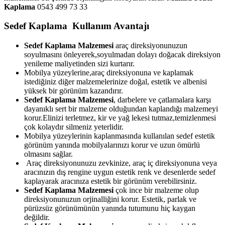
Kaplama
0543 499 73 33
Sedef Kaplama Kullanım Avantajı
Sedef Kaplama Malzemesi
araç direksiyonunuzun
soyulmasını önleyerek,soyulmadan dolayı doğacak direksiyon
yenileme maliyetinden sizi kurtarır.
Mobilya yüzeylerine,araç direksiyonuna ve kaplamak
istediğiniz diğer malzemelerinize doğal, estetik ve albenisi
yüksek bir görünüm kazandırır.
Sedef Kaplama Malzemesi
, darbelere ve çatlamalara karşı
dayanıklı sert bir malzeme olduğundan kaplandığı malzemeyi
korur.Elinizi terletmez, kir ve yağ lekesi tutmaz,temizlenmesi
çok kolaydır silmeniz yeterlidir.
Mobilya yüzeylerinin kaplanmasında kullanılan sedef estetik
görünüm yanında mobilyalarınızı korur ve uzun ömürlü
olmasını sağlar.
Araç direksiyonunuzu zevkinize, araç iç direksiyonuna veya
aracınızın dış rengine uygun estetik renk ve desenlerde sedef
kaplayarak aracınıza estetik bir görünüm verebilirsiniz.
Sedef Kaplama Malzemesi
çok ince bir malzeme olup
direksiyonunuzun orjinalliğini korur. Estetik, parlak ve
pürüzsüz görünümünün yanında tutumunu hiç kaygan
değildir.