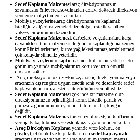
Sedef Kaplama Malzemesi
araç direksiyonunuzun
soyulmasını önleyerek,soyulmadan dolayı doğacak direksiyon
yenileme maliyetinden sizi kurtarır.
Mobilya yüzeylerine,araç direksiyonuna ve kaplamak
istediğiniz diğer malzemelerinize doğal, estetik ve albenisi
yüksek bir görünüm kazandırır.
Sedef Kaplama Malzemesi
, darbelere ve çatlamalara karşı
dayanıklı sert bir malzeme olduğundan kaplandığı malzemeyi
korur.Elinizi terletmez, kir ve yağ lekesi tutmaz,temizlenmesi
çok kolaydır silmeniz yeterlidir.
Mobilya yüzeylerinin kaplanmasında kullanılan sedef estetik
görünüm yanında mobilyalarınızı korur ve uzun ömürlü
olmasını sağlar.
Araç direksiyonunuzu zevkinize, araç iç direksiyonuna veya
aracınızın dış rengine uygun estetik renk ve desenlerde sedef
kaplayarak aracınıza estetik bir görünüm verebilirsiniz.
Sedef Kaplama Malzemesi
çok ince bir malzeme olup
direksiyonunuzun orjinalliğini korur. Estetik, parlak ve
pürüzsüz görünümünün yanında tutumunu hiç kaygan
değildir.
Sedef Kaplama Malzemesi
aracınızı, direksiyon kılıflarının
verdiği kaba, tutumsuz ve estetik uzak görünümden kurtarır.
Araç Direksiyon Kaplama
yanında vites kolunu, ön
gövdeyi, el frenini ve kapı kollarını da
sedef kaplayarak
aracınıza harika ve yeni bir araç görünümü verebilmenizi