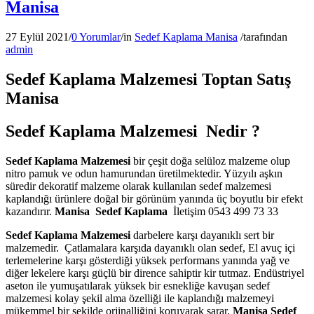
Manisa
27 Eylül 2021
/
0 Yorumlar
/
in
Sedef Kaplama Manisa
/
tarafından
admin
Sedef Kaplama Malzemesi Toptan Satış
Manisa
Sedef Kaplama Malzemesi Nedir ?
Sedef Kaplama Malzemesi
bir çeşit doğa selüloz malzeme olup
nitro pamuk ve odun hamurundan üretilmektedir. Yüzyılı aşkın
süredir dekoratif malzeme olarak kullanılan sedef malzemesi
kaplandığı ürünlere doğal bir görünüm yanında üç boyutlu bir efekt
kazandırır.
Manisa
Sedef Kaplama
İletişim 0543 499 73 33
Sedef Kaplama Malzemesi
darbelere karşı dayanıklı sert bir
malzemedir. Çatlamalara karşıda dayanıklı olan sedef, El avuç içi
terlemelerine karşı gösterdiği yüksek performans yanında yağ ve
diğer lekelere karşı güçlü bir dirence sahiptir kir tutmaz. Endüstriyel
aseton ile yumuşatılarak yüksek bir esnekliğe kavuşan sedef
malzemesi kolay şekil alma özelliği ile kaplandığı malzemeyi
mükemmel bir şekilde orjinalliğini koruyarak sarar.
Manisa
Sedef