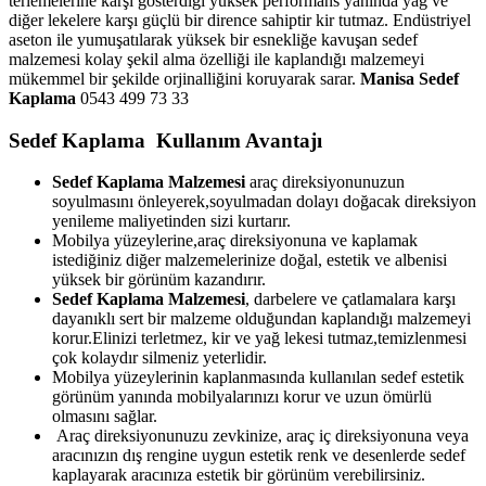
terlemelerine karşı gösterdiği yüksek performans yanında yağ ve
diğer lekelere karşı güçlü bir dirence sahiptir kir tutmaz. Endüstriyel
aseton ile yumuşatılarak yüksek bir esnekliğe kavuşan sedef
malzemesi kolay şekil alma özelliği ile kaplandığı malzemeyi
mükemmel bir şekilde orjinalliğini koruyarak sarar.
Manisa
Sedef
Kaplama
0543 499 73 33
Sedef Kaplama Kullanım Avantajı
Sedef Kaplama Malzemesi
araç direksiyonunuzun
soyulmasını önleyerek,soyulmadan dolayı doğacak direksiyon
yenileme maliyetinden sizi kurtarır.
Mobilya yüzeylerine,araç direksiyonuna ve kaplamak
istediğiniz diğer malzemelerinize doğal, estetik ve albenisi
yüksek bir görünüm kazandırır.
Sedef Kaplama Malzemesi
, darbelere ve çatlamalara karşı
dayanıklı sert bir malzeme olduğundan kaplandığı malzemeyi
korur.Elinizi terletmez, kir ve yağ lekesi tutmaz,temizlenmesi
çok kolaydır silmeniz yeterlidir.
Mobilya yüzeylerinin kaplanmasında kullanılan sedef estetik
görünüm yanında mobilyalarınızı korur ve uzun ömürlü
olmasını sağlar.
Araç direksiyonunuzu zevkinize, araç iç direksiyonuna veya
aracınızın dış rengine uygun estetik renk ve desenlerde sedef
kaplayarak aracınıza estetik bir görünüm verebilirsiniz.