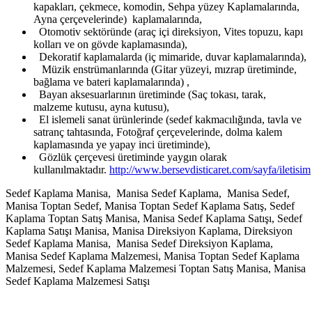
kapakları, çekmece, komodin, Sehpa yüzey Kaplamalarında,
Ayna çerçevelerinde) kaplamalarında,
Otomotiv sektöründe (araç içi direksiyon, Vites topuzu, kapı
kolları ve on gövde kaplamasında),
Dekoratif kaplamalarda (iç mimaride, duvar kaplamalarında),
Müzik enstrümanlarında (Gitar yüzeyi, mızrap üretiminde,
bağlama ve bateri kaplamalarında) ,
Bayan aksesuarlarının üretiminde (Saç tokası, tarak,
malzeme kutusu, ayna kutusu),
El islemeli sanat ürünlerinde (sedef kakmacılığında, tavla ve
satranç tahtasında, Fotoğraf çerçevelerinde, dolma kalem
kaplamasında ye yapay inci üretiminde),
Gözlük çerçevesi üretiminde yaygın olarak
kullanılmaktadır.
http://www.bersevdisticaret.com/sayfa/iletisim
Sedef Kaplama Manisa, Manisa Sedef Kaplama, Manisa Sedef,
Manisa Toptan Sedef, Manisa Toptan Sedef Kaplama Satış, Sedef
Kaplama Toptan Satış Manisa, Manisa Sedef Kaplama Satışı, Sedef
Kaplama Satışı Manisa, Manisa Direksiyon Kaplama, Direksiyon
Sedef Kaplama Manisa, Manisa Sedef Direksiyon Kaplama,
Manisa Sedef Kaplama Malzemesi, Manisa Toptan Sedef Kaplama
Malzemesi, Sedef Kaplama Malzemesi Toptan Satış Manisa, Manisa
Sedef Kaplama Malzemesi Satışı