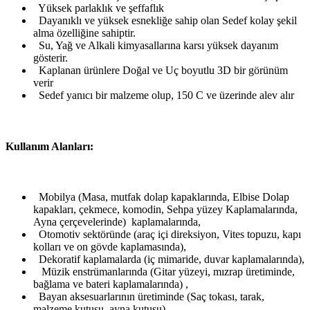
Yüksek parlaklık ve şeffaflık
Dayanıklı ve yüksek esnekliğe sahip olan Sedef kolay şekil
alma özelliğine sahiptir.
Su, Yağ ve Alkali kimyasallarına karsı yüksek dayanım
gösterir.
Kaplanan ürünlere Doğal ve Uç boyutlu 3D bir görünüm
verir
Sedef yanıcı bir malzeme olup, 150 C ve üzerinde alev alır
Kullanım Alanları:
Mobilya (Masa, mutfak dolap kapaklarında, Elbise Dolap
kapakları, çekmece, komodin, Sehpa yüzey Kaplamalarında,
Ayna çerçevelerinde) kaplamalarında,
Otomotiv sektöründe (araç içi direksiyon, Vites topuzu, kapı
kolları ve on gövde kaplamasında),
Dekoratif kaplamalarda (iç mimaride, duvar kaplamalarında),
Müzik enstrümanlarında (Gitar yüzeyi, mızrap üretiminde,
bağlama ve bateri kaplamalarında) ,
Bayan aksesuarlarının üretiminde (Saç tokası, tarak,
malzeme kutusu, ayna kutusu),