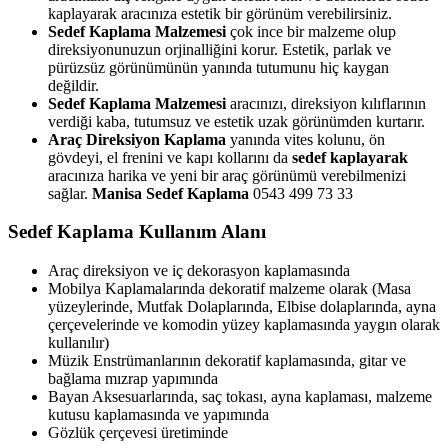
kaplayarak aracınıza estetik bir görünüm verebilirsiniz.
Sedef Kaplama Malzemesi
çok ince bir malzeme olup
direksiyonunuzun orjinalliğini korur. Estetik, parlak ve
pürüzsüz görünümünün yanında tutumunu hiç kaygan
değildir.
Sedef Kaplama Malzemesi
aracınızı, direksiyon kılıflarının
verdiği kaba, tutumsuz ve estetik uzak görünümden kurtarır.
Araç Direksiyon Kaplama
yanında vites kolunu, ön
gövdeyi, el frenini ve kapı kollarını da
sedef kaplayarak
aracınıza harika ve yeni bir araç görünümü verebilmenizi
sağlar.
Manisa Sedef Kaplama
0543 499 73 33
Sedef Kaplama Kullanım Alanı
Araç direksiyon ve iç dekorasyon kaplamasında
Mobilya Kaplamalarında dekoratif malzeme olarak (Masa
yüzeylerinde, Mutfak Dolaplarında, Elbise dolaplarında, ayna
çerçevelerinde ve komodin yüzey kaplamasında yaygın olarak
kullanılır)
Müzik Enstrümanlarının dekoratif kaplamasında, gitar ve
bağlama mızrap yapımında
Bayan Aksesuarlarında, saç tokası, ayna kaplaması, malzeme
kutusu kaplamasında ve yapımında
Gözlük çerçevesi üretiminde