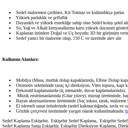
Sedef malzemesi çizilmez, Kir Tutmaz ve kullandıkça parlar.
Yüksek parlaklık ve şeffaflık
Dayanıklı ve yüksek esnekliğe sahip olan Sedef kolay şekil alma
Su, Yağ ve Alkali kimyasallarına karsı yüksek dayanım gösteri
Kaplanan ürünlere Doğal ve Uç boyutlu 3D bir görünüm veri
Sedef yanıcı bir malzeme olup, 150 C ve üzerinde alev alır
Kullanım Alanları:
Mobilya (Masa, mutfak dolap kapaklarında, Elbise Dolap kapa
Otomotiv sektöründe (araç içi direksiyon, Vites topuzu, kapı k
Dekoratif kaplamalarda (iç mimaride, duvar kaplamalarında),
Müzik enstrümanlarında (Gitar yüzeyi, mızrap üretiminde, bağ
Bayan aksesuarlarının üretiminde (Saç tokası, tarak, malzeme 
El islemeli sanat ürünlerinde (sedef kakmacılığında, tavla ve 
Gözlük çerçevesi üretiminde yaygın olarak kullanılmaktadır.
h
Sedef Kaplama Eskişehir, Eskişehir Sedef Kaplama, Eskişehir Sedef,
Sedef Kaplama Satışı Eskişehir, Eskişehir Direksiyon Kaplama, Dir