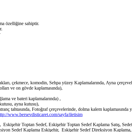
 özelliğine sahiptir.
r.
r
kları, çekmece, komodin, Sehpa yüzey Kaplamalarında, Ayna çerçevel
olları ve on gövde kaplamasında),
lama ve bateri kaplamalarında) ,
kutusu, ayna kutusu),
satranç tahtasında, Fotoğraf çerçevelerinde, dolma kalem kaplamasında y
ttp://www.bersevdisticaret.com/sayfa/iletisim
 Eskişehir Toptan Sedef, Eskişehir Toptan Sedef Kaplama Satış, Sedef
eksiyon Sedef Kaplama Eskişehir, Eskişehir Sedef Direksiyon Kaplama