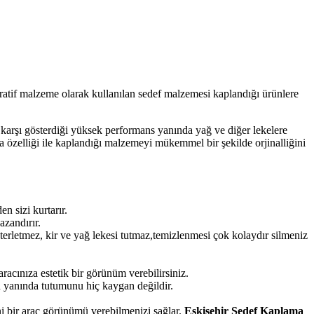
atif malzeme olarak kullanılan sedef malzemesi kaplandığı ürünlere
e karşı gösterdiği yüksek performans yanında yağ ve diğer lekelere
a özelliği ile kaplandığı malzemeyi mükemmel bir şekilde orjinalliğini
 sizi kurtarır.
azandırır.
terletmez, kir ve yağ lekesi tutmaz,temizlenmesi çok kolaydır silmeniz
acınıza estetik bir görünüm verebilirsiniz.
 yanında tutumunu hiç kaygan değildir.
i bir araç görünümü verebilmenizi sağlar.
Eskişehir Sedef Kaplama