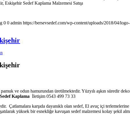
r, Eskişehir Sedef Kaplama Malzemesi Satışı
pg
0
0
admin
https://bersevsedef.com/wp-content/uploads/2018/04/logo
kişehir
in
kişehir
o pamuk ve odun hamurundan üretilmektedir. Yüzyılı aşkın süredir dekor
Sedef Kaplama
İletişim 0543 499 73 33
edir. Çatlamalara karşıda dayanıklı olan sedef, El avuç içi terlemelerin
muşatılarak yüksek bir esnekliğe kavuşan sedef malzemesi kolay şekil alm