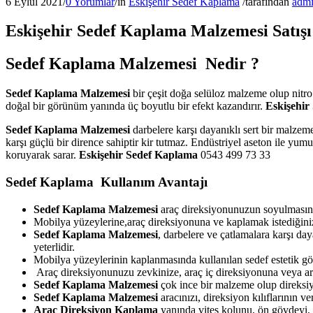
6 Eylül 2021
/
0 Yorumlar
/
in
Eskişehir Sedef Kaplama
/
tarafından
adm
Eskişehir Sedef Kaplama Malzemesi Satışı
Sedef Kaplama Malzemesi Nedir ?
Sedef Kaplama Malzemesi
bir çeşit doğa selüloz malzeme olup nitr
doğal bir görünüm yanında üç boyutlu bir efekt kazandırır.
Eskişehir
Sedef Kaplama Malzemesi
darbelere karşı dayanıklı sert bir malzem
karşı güçlü bir dirence sahiptir kir tutmaz. Endüstriyel aseton ile yu
koruyarak sarar.
Eskişehir Sedef Kaplama
0543 499 73 33
Sedef Kaplama Kullanım Avantajı
Sedef Kaplama Malzemesi
araç direksiyonunuzun soyulmasını
Mobilya yüzeylerine,araç direksiyonuna ve kaplamak istediğiniz
Sedef Kaplama Malzemesi
, darbelere ve çatlamalara karşı da
yeterlidir.
Mobilya yüzeylerinin kaplanmasında kullanılan sedef estetik g
Araç direksiyonunuzu zevkinize, araç iç direksiyonuna veya arac
Sedef Kaplama Malzemesi
çok ince bir malzeme olup direksiy
Sedef Kaplama Malzemesi
aracınızı, direksiyon kılıflarının 
Araç Direksiyon Kaplama
yanında vites kolunu, ön gövdeyi, e