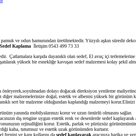
in
o pamuk ve odun hamurundan üretilmektedir. Yüzyılı aşkın süredir dekor
Sedef Kaplama
İletişim 0543 499 73 33
edir. Çatlamalara karşıda dayanıklı olan sedef, El avuç içi terlemelerin
muşatılarak yüksek bir esnekliğe kavuşan sedef malzemesi kolay şekil alm
 önleyerek,soyulmadan dolayı doğacak direksiyon yenileme maliyetinden
 diğer malzemelerinize doğal, estetik ve albenisi yüksek bir görünüm k
yanıklı sert bir malzeme olduğundan kaplandığı malzemeyi korur.Elinizi 
örünüm yanında mobilyalarınızı korur ve uzun ömürlü olmasını sağlar.
ınızın dış rengine uygun estetik renk ve desenlerde sedef kaplayarak ar
onunuzun orjinalliğini korur. Estetik, parlak ve pürüzsüz görünümünün
verdiği kaba, tutumsuz ve estetik uzak görünümden kurtarır.
l frenini ve kapı kollarını da
sedef kaplayarak
aracınıza harika ve yen