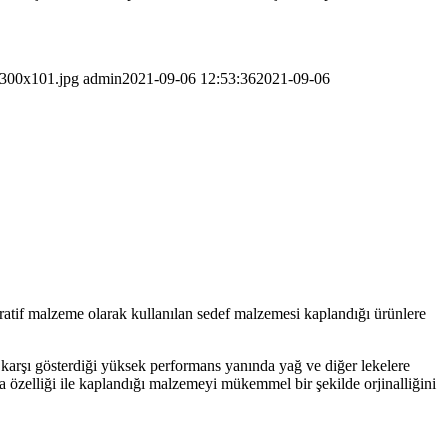
-300x101.jpg
admin
2021-09-06 12:53:36
2021-09-06
atif malzeme olarak kullanılan sedef malzemesi kaplandığı ürünlere
e karşı gösterdiği yüksek performans yanında yağ ve diğer lekelere
a özelliği ile kaplandığı malzemeyi mükemmel bir şekilde orjinalliğini