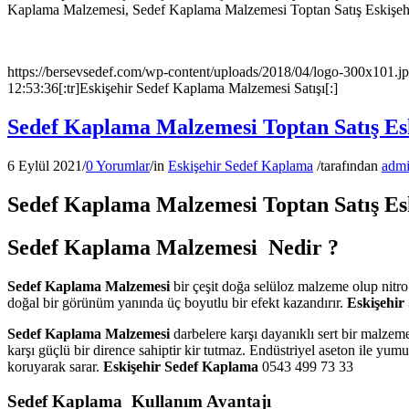
Kaplama Malzemesi, Sedef Kaplama Malzemesi Toptan Satış Eskişehi
https://bersevsedef.com/wp-content/uploads/2018/04/logo-300x101.j
12:53:36
[:tr]Eskişehir Sedef Kaplama Malzemesi Satışı[:]
Sedef Kaplama Malzemesi Toptan Satış Es
6 Eylül 2021
/
0 Yorumlar
/
in
Eskişehir Sedef Kaplama
/
tarafından
adm
Sedef Kaplama Malzemesi Toptan Satış Es
Sedef Kaplama Malzemesi Nedir ?
Sedef Kaplama Malzemesi
bir çeşit doğa selüloz malzeme olup nitr
doğal bir görünüm yanında üç boyutlu bir efekt kazandırır.
Eskişehir
Sedef Kaplama Malzemesi
darbelere karşı dayanıklı sert bir malzem
karşı güçlü bir dirence sahiptir kir tutmaz. Endüstriyel aseton ile yu
koruyarak sarar.
Eskişehir Sedef Kaplama
0543 499 73 33
Sedef Kaplama Kullanım Avantajı