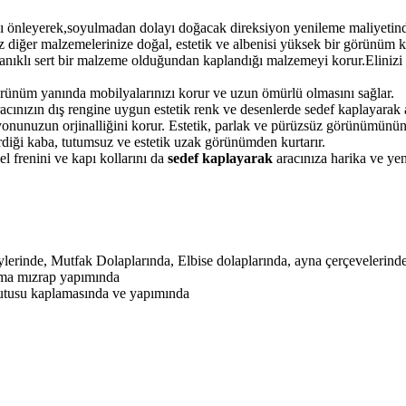
 önleyerek,soyulmadan dolayı doğacak direksiyon yenileme maliyetinden
 diğer malzemelerinize doğal, estetik ve albenisi yüksek bir görünüm k
yanıklı sert bir malzeme olduğundan kaplandığı malzemeyi korur.Elinizi 
örünüm yanında mobilyalarınızı korur ve uzun ömürlü olmasını sağlar.
ınızın dış rengine uygun estetik renk ve desenlerde sedef kaplayarak ar
onunuzun orjinalliğini korur. Estetik, parlak ve pürüzsüz görünümünün
verdiği kaba, tutumsuz ve estetik uzak görünümden kurtarır.
l frenini ve kapı kollarını da
sedef kaplayarak
aracınıza harika ve yen
erinde, Mutfak Dolaplarında, Elbise dolaplarında, ayna çerçevelerinde
ama mızrap yapımında
kutusu kaplamasında ve yapımında