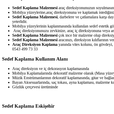
Sedef Kaplama Malzemesi
araç direksiyonunuzun soyulmasını
Mobilya yüzeylerine,araç direksiyonuna ve kaplamak istediğiniz
Sedef Kaplama Malzemesi
, darbelere ve çatlamalara karşı da
yeterlidir.
Mobilya yüzeylerinin kaplanmasında kullanılan sedef estetik g
Araç direksiyonunuzu zevkinize, araç iç direksiyonuna veya arac
Sedef Kaplama Malzemesi
çok ince bir malzeme olup direksiy
Sedef Kaplama Malzemesi
aracınızı, direksiyon kılıflarının 
Araç Direksiyon Kaplama
yanında vites kolunu, ön gövdeyi, e
0543 499 73 33
Sedef Kaplama Kullanım Alanı
Araç direksiyon ve iç dekorasyon kaplamasında
Mobilya Kaplamalarında dekoratif malzeme olarak (Masa yüzeyl
Müzik Enstrümanlarının dekoratif kaplamasında, gitar ve bağl
Bayan Aksesuarlarında, saç tokası, ayna kaplaması, malzeme 
Gözlük çerçevesi üretiminde
Sedef Kaplama Eskişehir