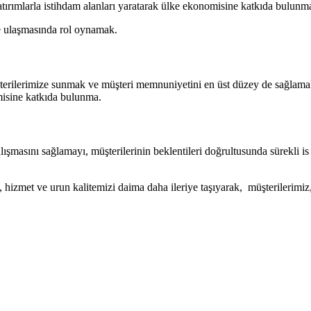
tırımlarla istihdam alanları yaratarak ülke ekonomisine katkıda bulunm
ine ulaşmasında rol oynamak.
şterilerimize sunmak ve müşteri memnuniyetini en üst düzey de sağlamak. 
misine katkıda bulunma.
şmasını sağlamayı, müşterilerinin beklentileri doğrultusunda sürekli is 
, hizmet ve urun kalitemizi daima daha ileriye taşıyarak, müşterilerimiz