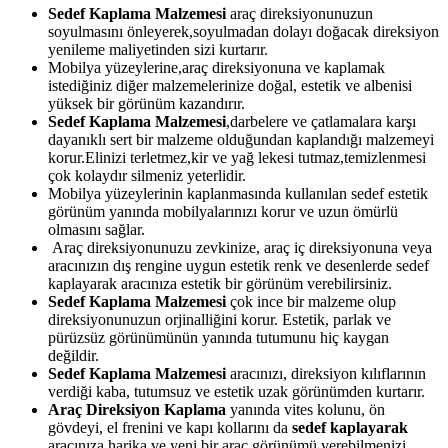
Sedef Kaplama Malzemesi
araç direksiyonunuzun
soyulmasını önleyerek,soyulmadan dolayı doğacak direksiyon
yenileme maliyetinden sizi kurtarır.
Mobilya yüzeylerine,araç direksiyonuna ve kaplamak
istediğiniz diğer malzemelerinize doğal, estetik ve albenisi
yüksek bir görünüm kazandırır.
Sedef Kaplama Malzemesi
,darbelere ve çatlamalara karşı
dayanıklı sert bir malzeme olduğundan kaplandığı malzemeyi
korur.Elinizi terletmez,kir ve yağ lekesi tutmaz,temizlenmesi
çok kolaydır silmeniz yeterlidir.
Mobilya yüzeylerinin kaplanmasında kullanılan sedef estetik
görünüm yanında mobilyalarınızı korur ve uzun ömürlü
olmasını sağlar.
Araç direksiyonunuzu zevkinize, araç iç direksiyonuna veya
aracınızın dış rengine uygun estetik renk ve desenlerde sedef
kaplayarak aracınıza estetik bir görünüm verebilirsiniz.
Sedef Kaplama Malzemesi
çok ince bir malzeme olup
direksiyonunuzun orjinalliğini korur. Estetik, parlak ve
pürüzsüz görünümünün yanında tutumunu hiç kaygan
değildir.
Sedef Kaplama Malzemesi
aracınızı, direksiyon kılıflarının
verdiği kaba, tutumsuz ve estetik uzak görünümden kurtarır.
Araç Direksiyon Kaplama
yanında vites kolunu, ön
gövdeyi, el frenini ve kapı kollarını da
sedef kaplayarak
aracınıza harika ve yeni bir araç görünümü verebilmenizi