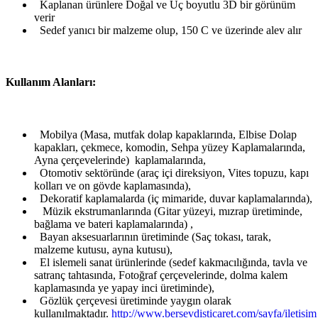
Kaplanan ürünlere Doğal ve Uç boyutlu 3D bir görünüm
verir
Sedef yanıcı bir malzeme olup, 150 C ve üzerinde alev alır
Kullanım Alanları:
Mobilya (Masa, mutfak dolap kapaklarında, Elbise Dolap
kapakları, çekmece, komodin, Sehpa yüzey Kaplamalarında,
Ayna çerçevelerinde) kaplamalarında,
Otomotiv sektöründe (araç içi direksiyon, Vites topuzu, kapı
kolları ve on gövde kaplamasında),
Dekoratif kaplamalarda (iç mimaride, duvar kaplamalarında),
Müzik ekstrumanlarında (Gitar yüzeyi, mızrap üretiminde,
bağlama ve bateri kaplamalarında) ,
Bayan aksesuarlarının üretiminde (Saç tokası, tarak,
malzeme kutusu, ayna kutusu),
El islemeli sanat ürünlerinde (sedef kakmacılığında, tavla ve
satranç tahtasında, Fotoğraf çerçevelerinde, dolma kalem
kaplamasında ye yapay inci üretiminde),
Gözlük çerçevesi üretiminde yaygın olarak
kullanılmaktadır.
http://www.bersevdisticaret.com/sayfa/iletisim