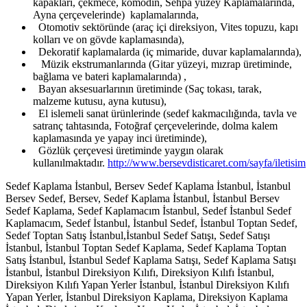
kapakları, çekmece, komodin, Sehpa yüzey Kaplamalarında,
Ayna çerçevelerinde) kaplamalarında,
Otomotiv sektöründe (araç içi direksiyon, Vites topuzu, kapı
kolları ve on gövde kaplamasında),
Dekoratif kaplamalarda (iç mimaride, duvar kaplamalarında),
Müzik ekstrumanlarında (Gitar yüzeyi, mızrap üretiminde,
bağlama ve bateri kaplamalarında) ,
Bayan aksesuarlarının üretiminde (Saç tokası, tarak,
malzeme kutusu, ayna kutusu),
El islemeli sanat ürünlerinde (sedef kakmacılığında, tavla ve
satranç tahtasında, Fotoğraf çerçevelerinde, dolma kalem
kaplamasında ye yapay inci üretiminde),
Gözlük çerçevesi üretiminde yaygın olarak
kullanılmaktadır.
http://www.bersevdisticaret.com/sayfa/iletisim
Sedef Kaplama İstanbul, Bersev Sedef Kaplama İstanbul, İstanbul
Bersev Sedef, Bersev, Sedef Kaplama İstanbul, İstanbul Bersev
Sedef Kaplama, Sedef Kaplamacım İstanbul, Sedef İstanbul Sedef
Kaplamacım, Sedef İstanbul, İstanbul Sedef, İstanbul Toptan Sedef,
Sedef Toptan Satış İstanbul,İstanbul Sedef Satışı, Sedef Satışı
İstanbul, İstanbul Toptan Sedef Kaplama, Sedef Kaplama Toptan
Satış İstanbul, İstanbul Sedef Kaplama Satışı, Sedef Kaplama Satışı
İstanbul, İstanbul Direksiyon Kılıfı, Direksiyon Kılıfı İstanbul,
Direksiyon Kılıfı Yapan Yerler İstanbul, İstanbul Direksiyon Kılıfı
Yapan Yerler, İstanbul Direksiyon Kaplama, Direksiyon Kaplama