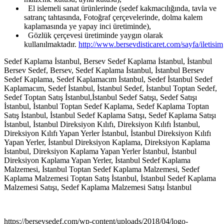
El islemeli sanat ürünlerinde (sedef kakmacılığında, tavla ve
satranç tahtasında, Fotoğraf çerçevelerinde, dolma kalem
kaplamasında ye yapay inci üretiminde),
Gözlük çerçevesi üretiminde yaygın olarak
kullanılmaktadır.
http://www.bersevdisticaret.com/sayfa/iletisim
Sedef Kaplama İstanbul, Bersev Sedef Kaplama İstanbul, İstanbul
Bersev Sedef, Bersev, Sedef Kaplama İstanbul, İstanbul Bersev
Sedef Kaplama, Sedef Kaplamacım İstanbul, Sedef İstanbul Sedef
Kaplamacım, Sedef İstanbul, İstanbul Sedef, İstanbul Toptan Sedef,
Sedef Toptan Satış İstanbul,İstanbul Sedef Satışı, Sedef Satışı
İstanbul, İstanbul Toptan Sedef Kaplama, Sedef Kaplama Toptan
Satış İstanbul, İstanbul Sedef Kaplama Satışı, Sedef Kaplama Satışı
İstanbul, İstanbul Direksiyon Kılıfı, Direksiyon Kılıfı İstanbul,
Direksiyon Kılıfı Yapan Yerler İstanbul, İstanbul Direksiyon Kılıfı
Yapan Yerler, İstanbul Direksiyon Kaplama, Direksiyon Kaplama
İstanbul, Direksiyon Kaplama Yapan Yerler İstanbul, İstanbul
Direksiyon Kaplama Yapan Yerler, İstanbul Sedef Kaplama
Malzemesi, İstanbul Toptan Sedef Kaplama Malzemesi, Sedef
Kaplama Malzemesi Toptan Satış İstanbul, İstanbul Sedef Kaplama
Malzemesi Satışı, Sedef Kaplama Malzemesi Satışı İstanbul
https://bersevsedef.com/wp-content/uploads/2018/04/logo-