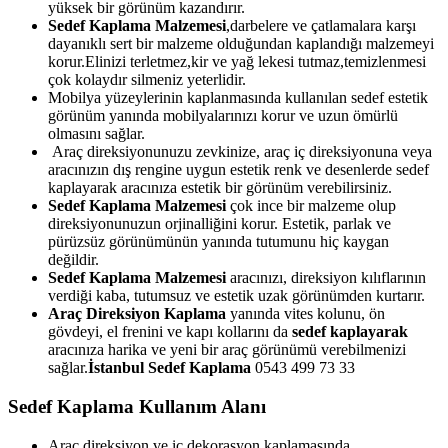
yüksek bir görünüm kazandırır.
Sedef Kaplama Malzemesi
,darbelere ve çatlamalara karşı
dayanıklı sert bir malzeme olduğundan kaplandığı malzemeyi
korur.Elinizi terletmez,kir ve yağ lekesi tutmaz,temizlenmesi
çok kolaydır silmeniz yeterlidir.
Mobilya yüzeylerinin kaplanmasında kullanılan sedef estetik
görünüm yanında mobilyalarınızı korur ve uzun ömürlü
olmasını sağlar.
Araç direksiyonunuzu zevkinize, araç iç direksiyonuna veya
aracınızın dış rengine uygun estetik renk ve desenlerde sedef
kaplayarak aracınıza estetik bir görünüm verebilirsiniz.
Sedef Kaplama Malzemesi
çok ince bir malzeme olup
direksiyonunuzun orjinalliğini korur. Estetik, parlak ve
pürüzsüz görünümünün yanında tutumunu hiç kaygan
değildir.
Sedef Kaplama Malzemesi
aracınızı, direksiyon kılıflarının
verdiği kaba, tutumsuz ve estetik uzak görünümden kurtarır.
Araç Direksiyon Kaplama
yanında vites kolunu, ön
gövdeyi, el frenini ve kapı kollarını da
sedef kaplayarak
aracınıza harika ve yeni bir araç görünümü verebilmenizi
sağlar.
İstanbul Sedef Kaplama
0543 499 73 33
Sedef Kaplama Kullanım Alanı
Araç direksiyon ve iç dekorasyon kaplamasında