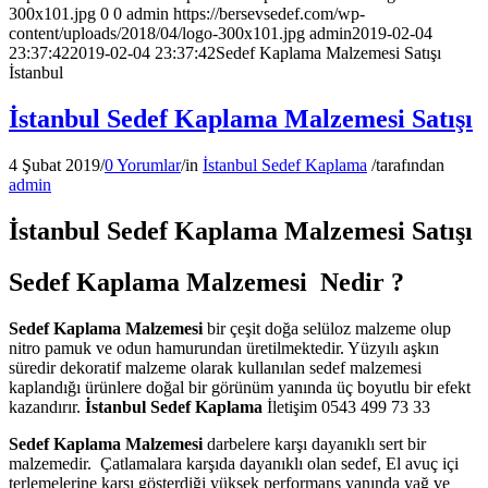
300x101.jpg
0
0
admin
https://bersevsedef.com/wp-
content/uploads/2018/04/logo-300x101.jpg
admin
2019-02-04
23:37:42
2019-02-04 23:37:42
Sedef Kaplama Malzemesi Satışı
İstanbul
İstanbul Sedef Kaplama Malzemesi Satışı
4 Şubat 2019
/
0 Yorumlar
/
in
İstanbul Sedef Kaplama
/
tarafından
admin
İstanbul Sedef Kaplama Malzemesi Satışı
Sedef Kaplama Malzemesi Nedir ?
Sedef Kaplama Malzemesi
bir çeşit doğa selüloz malzeme olup
nitro pamuk ve odun hamurundan üretilmektedir. Yüzyılı aşkın
süredir dekoratif malzeme olarak kullanılan sedef malzemesi
kaplandığı ürünlere doğal bir görünüm yanında üç boyutlu bir efekt
kazandırır.
İstanbul Sedef Kaplama
İletişim 0543 499 73 33
Sedef Kaplama Malzemesi
darbelere karşı dayanıklı sert bir
malzemedir. Çatlamalara karşıda dayanıklı olan sedef, El avuç içi
terlemelerine karşı gösterdiği yüksek performans yanında yağ ve