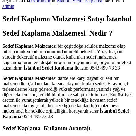
4 Şubat 2019
/
0 Yorumlar
/
in
İstanbul Sedef Kaplama
/
tarafından
admin
Sedef Kaplama Malzemesi Satışı İstanbul
Sedef Kaplama Malzemesi Nedir ?
Sedef Kaplama Malzemesi
bir çeşit doğa selüloz malzeme olup
nitro pamuk ve odun hamurundan üretilmektedir. Yüzyılı aşkın
süredir dekoratif malzeme olarak kullanılan sedef malzemesi
kaplandığı ürünlere doğal bir görünüm yanında üç boyutlu bir efekt
kazandırır.
İstanbul Sedef Kaplama
İletişim 0543 499 73 33
Sedef Kaplama Malzemesi
darbelere karşı dayanıklı sert bir
malzemedir. Çatlamalara karşıda dayanıklı olan sedef, El avuç içi
terlemelerine karşı gösterdiği yüksek performans yanında yağ ve
diğer lekelere karşı güçlü bir dirence sahiptir kir tutmaz. Endüstriyel
aseton ile yumuşatılarak yüksek bir esnekliğe kavuşan sedef
malzemesi kolay şekil alma özelliği ile kaplandığı malzemeyi
mükemmel bir şekilde orjinalliğini koruyarak sarar.
İstanbul Sedef
Kaplama
0543 499 73 33
Sedef Kaplama Kullanım Avantajı