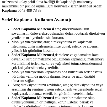
malzemesi kolay şekil alma özelliği ile kaplandığı malzemeyi
mükemmel bir şekilde orjinalliğini koruyarak sarar.
İstanbul Sedef
Kaplama
0543 499 73 33
Sedef Kaplama Kullanım Avantajı
Sedef Kaplama Malzemesi
araç direksiyonunuzun
soyulmasını önleyerek,soyulmadan dolayı doğacak direksiyon
yenileme maliyetinden sizi kurtarır.
Mobilya yüzeylerine,araç direksiyonuna ve kaplamak
istediğiniz diğer malzemelerinize doğal, estetik ve albenisi
yüksek bir görünüm kazandırır.
Sedef Kaplama Malzemesi
,darbelere ve çatlamalara karşı
dayanıklı sert bir malzeme olduğundan kaplandığı malzemeyi
korur.Elinizi terletmez,kir ve yağ lekesi tutmaz,temizlenmesi
çok kolaydır silmeniz yeterlidir.
Mobilya yüzeylerinin kaplanmasında kullanılan sedef estetik
görünüm yanında mobilyalarınızı korur ve uzun ömürlü
olmasını sağlar.
Araç direksiyonunuzu zevkinize, araç iç direksiyonuna veya
aracınızın dış rengine uygun estetik renk ve desenlerde sedef
kaplayarak aracınıza estetik bir görünüm verebilirsiniz.
Sedef Kaplama Malzemesi
çok ince bir malzeme olup
direksiyonunuzun orjinalliğini korur. Estetik, parlak ve
pürüzsüz görünümünün yanında tutumunu hiç kaygan