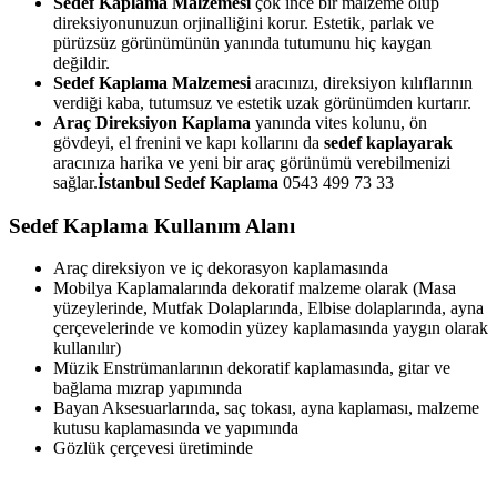
Sedef Kaplama Malzemesi
çok ince bir malzeme olup
direksiyonunuzun orjinalliğini korur. Estetik, parlak ve
pürüzsüz görünümünün yanında tutumunu hiç kaygan
değildir.
Sedef Kaplama Malzemesi
aracınızı, direksiyon kılıflarının
verdiği kaba, tutumsuz ve estetik uzak görünümden kurtarır.
Araç Direksiyon Kaplama
yanında vites kolunu, ön
gövdeyi, el frenini ve kapı kollarını da
sedef kaplayarak
aracınıza harika ve yeni bir araç görünümü verebilmenizi
sağlar.
İstanbul Sedef Kaplama
0543 499 73 33
Sedef Kaplama Kullanım Alanı
Araç direksiyon ve iç dekorasyon kaplamasında
Mobilya Kaplamalarında dekoratif malzeme olarak (Masa
yüzeylerinde, Mutfak Dolaplarında, Elbise dolaplarında, ayna
çerçevelerinde ve komodin yüzey kaplamasında yaygın olarak
kullanılır)
Müzik Enstrümanlarının dekoratif kaplamasında, gitar ve
bağlama mızrap yapımında
Bayan Aksesuarlarında, saç tokası, ayna kaplaması, malzeme
kutusu kaplamasında ve yapımında
Gözlük çerçevesi üretiminde