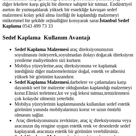
diğer lekelere karşı güçlü bir dirence sahiptir kir tutmaz. Endüstriyel
aseton ile yumuşatılarak yüksek bir esnekliğe kavuşan sedef
malzemesi kolay şekil alma özelliği ile kaplandığı malzemeyi
mükemmel bir şekilde orjinalliğini koruyarak sarar.
İstanbul Sedef
Kaplama
0543 499 73 33
Sedef Kaplama Kullanım Avantajı
Sedef Kaplama Malzemesi
araç direksiyonunuzun
soyulmasını önleyerek,soyulmadan dolayı doğacak direksiyon
yenileme maliyetinden sizi kurtarır.
Mobilya yüzeylerine,araç direksiyonuna ve kaplamak
istediğiniz diğer malzemelerinize doğal, estetik ve albenisi
yüksek bir görünüm kazandırır.
Sedef Kaplama Malzemesi
,darbelere ve çatlamalara karşı
dayanıklı sert bir malzeme olduğundan kaplandığı malzemeyi
korur.Elinizi terletmez,kir ve yağ lekesi tutmaz,temizlenmesi
çok kolaydır silmeniz yeterlidir.
Mobilya yüzeylerinin kaplanmasında kullanılan sedef estetik
görünüm yanında mobilyalarınızı korur ve uzun ömürlü
olmasını sağlar.
Araç direksiyonunuzu zevkinize, araç iç direksiyonuna veya
aracınızın dış rengine uygun estetik renk ve desenlerde sedef
kaplayarak aracınıza estetik bir görünüm verebilirsiniz.