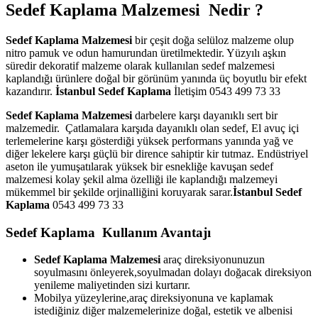
Sedef Kaplama Malzemesi Nedir ?
Sedef Kaplama Malzemesi
bir çeşit doğa selüloz malzeme olup
nitro pamuk ve odun hamurundan üretilmektedir. Yüzyılı aşkın
süredir dekoratif malzeme olarak kullanılan sedef malzemesi
kaplandığı ürünlere doğal bir görünüm yanında üç boyutlu bir efekt
kazandırır.
İstanbul Sedef Kaplama
İletişim 0543 499 73 33
Sedef Kaplama Malzemesi
darbelere karşı dayanıklı sert bir
malzemedir. Çatlamalara karşıda dayanıklı olan sedef, El avuç içi
terlemelerine karşı gösterdiği yüksek performans yanında yağ ve
diğer lekelere karşı güçlü bir dirence sahiptir kir tutmaz. Endüstriyel
aseton ile yumuşatılarak yüksek bir esnekliğe kavuşan sedef
malzemesi kolay şekil alma özelliği ile kaplandığı malzemeyi
mükemmel bir şekilde orjinalliğini koruyarak sarar.
İstanbul Sedef
Kaplama
0543 499 73 33
Sedef Kaplama Kullanım Avantajı
Sedef Kaplama Malzemesi
araç direksiyonunuzun
soyulmasını önleyerek,soyulmadan dolayı doğacak direksiyon
yenileme maliyetinden sizi kurtarır.
Mobilya yüzeylerine,araç direksiyonuna ve kaplamak
istediğiniz diğer malzemelerinize doğal, estetik ve albenisi