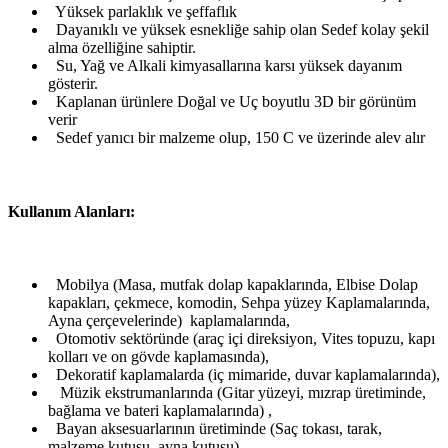
Yüksek parlaklık ve şeffaflık
Dayanıklı ve yüksek esnekliğe sahip olan Sedef kolay şekil
alma özelliğine sahiptir.
Su, Yağ ve Alkali kimyasallarına karsı yüksek dayanım
gösterir.
Kaplanan ürünlere Doğal ve Uç boyutlu 3D bir görünüm
verir
Sedef yanıcı bir malzeme olup, 150 C ve üzerinde alev alır
Kullanım Alanları:
Mobilya (Masa, mutfak dolap kapaklarında, Elbise Dolap
kapakları, çekmece, komodin, Sehpa yüzey Kaplamalarında,
Ayna çerçevelerinde) kaplamalarında,
Otomotiv sektöründe (araç içi direksiyon, Vites topuzu, kapı
kolları ve on gövde kaplamasında),
Dekoratif kaplamalarda (iç mimaride, duvar kaplamalarında),
Müzik ekstrumanlarında (Gitar yüzeyi, mızrap üretiminde,
bağlama ve bateri kaplamalarında) ,
Bayan aksesuarlarının üretiminde (Saç tokası, tarak,
malzeme kutusu, ayna kutusu),