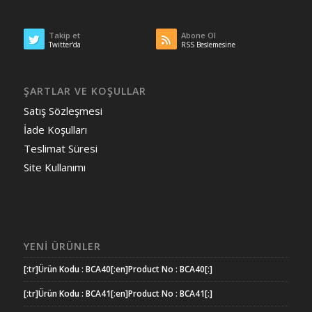
Takip et
Abone Ol
Twitter'da
RSS Beslemesine
ŞARTLAR VE KOŞULLAR
Satış Sözleşmesi
İade Koşulları
Teslimat Süresi
Site Kullanımı
YENI ÜRÜNLER
[:tr]Ürün Kodu : BCA40[:en]Product No : BCA40[:]
[:tr]Ürün Kodu : BCA41[:en]Product No : BCA41[:]