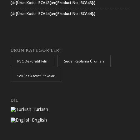
[:tr]Ürün Kodu : BCA43[:en]Product No : BCA43[:]
[:tr]Ürün Kodu : BCA44[:en]Product No : BCA44[:]
ÜRÜN KATEGORİLERİ
PVC Dekoratif Film
Sedef Kaplama Ürünleri
Selüloz Asetat Plakaları
DİL
Turkish
English