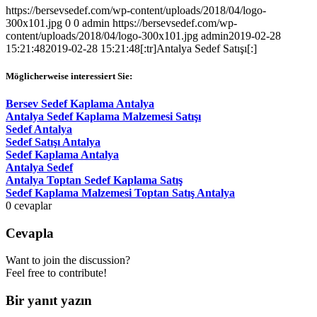
https://bersevsedef.com/wp-content/uploads/2018/04/logo-
300x101.jpg
0
0
admin
https://bersevsedef.com/wp-
content/uploads/2018/04/logo-300x101.jpg
admin
2019-02-28
15:21:48
2019-02-28 15:21:48
[:tr]Antalya Sedef Satışı[:]
Möglicherweise interessiert Sie:
Bersev Sedef Kaplama Antalya
Antalya Sedef Kaplama Malzemesi Satışı
Sedef Antalya
Sedef Satışı Antalya
Sedef Kaplama Antalya
Antalya Sedef
Antalya Toptan Sedef Kaplama Satış
Sedef Kaplama Malzemesi Toptan Satış Antalya
0
cevaplar
Cevapla
Want to join the discussion?
Feel free to contribute!
Bir yanıt yazın