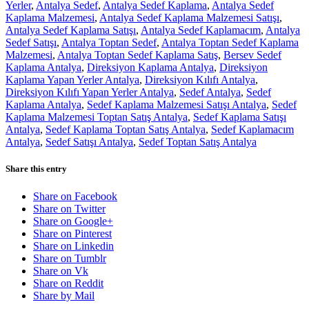
Yerler
,
Antalya Sedef
,
Antalya Sedef Kaplama
,
Antalya Sedef
Kaplama Malzemesi
,
Antalya Sedef Kaplama Malzemesi Satışı
,
Antalya Sedef Kaplama Satışı
,
Antalya Sedef Kaplamacım
,
Antalya
Sedef Satışı
,
Antalya Toptan Sedef
,
Antalya Toptan Sedef Kaplama
Malzemesi
,
Antalya Toptan Sedef Kaplama Satış
,
Bersev Sedef
Kaplama Antalya
,
Direksiyon Kaplama Antalya
,
Direksiyon
Kaplama Yapan Yerler Antalya
,
Direksiyon Kılıfı Antalya
,
Direksiyon Kılıfı Yapan Yerler Antalya
,
Sedef Antalya
,
Sedef
Kaplama Antalya
,
Sedef Kaplama Malzemesi Satışı Antalya
,
Sedef
Kaplama Malzemesi Toptan Satış Antalya
,
Sedef Kaplama Satışı
Antalya
,
Sedef Kaplama Toptan Satış Antalya
,
Sedef Kaplamacım
Antalya
,
Sedef Satışı Antalya
,
Sedef Toptan Satış Antalya
Share this entry
Share on Facebook
Share on Twitter
Share on Google+
Share on Pinterest
Share on Linkedin
Share on Tumblr
Share on Vk
Share on Reddit
Share by Mail