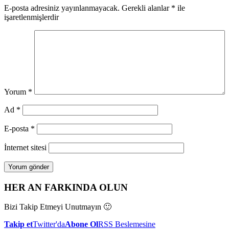
E-posta adresiniz yayınlanmayacak.
Gerekli alanlar
*
ile
işaretlenmişlerdir
Yorum
*
Ad
*
E-posta
*
İnternet sitesi
HER AN FARKINDA OLUN
Bizi Takip Etmeyi Unutmayın 🙂
Takip et
Twitter'da
Abone Ol
RSS Beslemesine