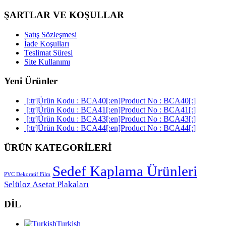
ŞARTLAR VE KOŞULLAR
Satış Sözleşmesi
İade Koşulları
Teslimat Süresi
Site Kullanımı
Yeni Ürünler
[:tr]Ürün Kodu : BCA40[:en]Product No : BCA40[:]
[:tr]Ürün Kodu : BCA41[:en]Product No : BCA41[:]
[:tr]Ürün Kodu : BCA43[:en]Product No : BCA43[:]
[:tr]Ürün Kodu : BCA44[:en]Product No : BCA44[:]
ÜRÜN KATEGORİLERİ
Sedef Kaplama Ürünleri
PVC Dekoratif Film
Selüloz Asetat Plakaları
DİL
Turkish