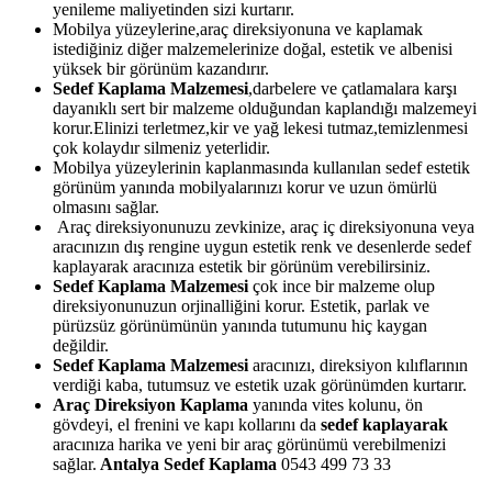
yenileme maliyetinden sizi kurtarır.
Mobilya yüzeylerine,araç direksiyonuna ve kaplamak
istediğiniz diğer malzemelerinize doğal, estetik ve albenisi
yüksek bir görünüm kazandırır.
Sedef Kaplama Malzemesi
,darbelere ve çatlamalara karşı
dayanıklı sert bir malzeme olduğundan kaplandığı malzemeyi
korur.Elinizi terletmez,kir ve yağ lekesi tutmaz,temizlenmesi
çok kolaydır silmeniz yeterlidir.
Mobilya yüzeylerinin kaplanmasında kullanılan sedef estetik
görünüm yanında mobilyalarınızı korur ve uzun ömürlü
olmasını sağlar.
Araç direksiyonunuzu zevkinize, araç iç direksiyonuna veya
aracınızın dış rengine uygun estetik renk ve desenlerde sedef
kaplayarak aracınıza estetik bir görünüm verebilirsiniz.
Sedef Kaplama Malzemesi
çok ince bir malzeme olup
direksiyonunuzun orjinalliğini korur. Estetik, parlak ve
pürüzsüz görünümünün yanında tutumunu hiç kaygan
değildir.
Sedef Kaplama Malzemesi
aracınızı, direksiyon kılıflarının
verdiği kaba, tutumsuz ve estetik uzak görünümden kurtarır.
Araç Direksiyon Kaplama
yanında vites kolunu, ön
gövdeyi, el frenini ve kapı kollarını da
sedef kaplayarak
aracınıza harika ve yeni bir araç görünümü verebilmenizi
sağlar.
Antalya Sedef Kaplama
0543 499 73 33