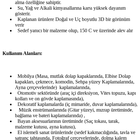
alma özelliğine sahiptir.
Su, Yağ ve Alkali kimyasallarına karsı yüksek dayanım
gösterir.
Kaplanan ürünlere Doğal ve Uç boyutlu 3D bir görünüm
verir
Sedef yanıcı bir malzeme olup, 150 C ve üzerinde alev alır
Kullanım Alanları:
Mobilya (Masa, mutfak dolap kapaklarında, Elbise Dolap
kapakları, çekmece, komodin, Sehpa yüzey Kaplamalarında,
Ayna çerçevelerinde) kaplamalarında,
Otomotiv sektöründe (araç içi direksiyon, Vites topuzu, kapı
kolları ve on gövde kaplamasında),
Dekoratif kaplamalarda (iç mimaride, duvar kaplamalarında),
Müzik enstrümanlarında (Gitar yüzeyi, mızrap üretiminde,
bağlama ve bateri kaplamalarında) ,
Bayan aksesuarlarının üretiminde (Saç tokası, tarak,
malzeme kutusu, ayna kutusu),
El islemeli sanat ürünlerinde (sedef kakmacılığında, tavla ve
satranç tahtasında, Fotoğraf çerçevelerinde, dolma kalem