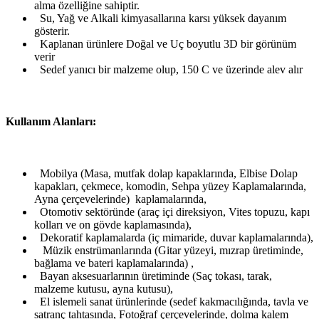
alma özelliğine sahiptir.
Su, Yağ ve Alkali kimyasallarına karsı yüksek dayanım
gösterir.
Kaplanan ürünlere Doğal ve Uç boyutlu 3D bir görünüm
verir
Sedef yanıcı bir malzeme olup, 150 C ve üzerinde alev alır
Kullanım Alanları:
Mobilya (Masa, mutfak dolap kapaklarında, Elbise Dolap
kapakları, çekmece, komodin, Sehpa yüzey Kaplamalarında,
Ayna çerçevelerinde) kaplamalarında,
Otomotiv sektöründe (araç içi direksiyon, Vites topuzu, kapı
kolları ve on gövde kaplamasında),
Dekoratif kaplamalarda (iç mimaride, duvar kaplamalarında),
Müzik enstrümanlarında (Gitar yüzeyi, mızrap üretiminde,
bağlama ve bateri kaplamalarında) ,
Bayan aksesuarlarının üretiminde (Saç tokası, tarak,
malzeme kutusu, ayna kutusu),
El islemeli sanat ürünlerinde (sedef kakmacılığında, tavla ve
satranç tahtasında, Fotoğraf çerçevelerinde, dolma kalem