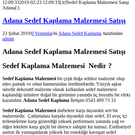
12:09:33
2019-02-23 12:09:33
[:tr]Sedef Kaplama Malzemesi Satışı
Adana[:]
Adana Sedef Kaplama Malzemesi Satışı
23 Şubat 2019
/
0 Yorumlar
/
in
Adana Sedef Kaplama
/
tarafından
admin
Adana Sedef Kaplama Malzemesi Satışı
Sedef Kaplama Malzemesi Nedir ?
Sedef Kaplama Malzemesi
bir çeşit doğa selüloz malzeme olup
nitro pamuk ve odun hamurundan üretilmektedir. Yüzyılı aşkın
süredir dekoratif malzeme olarak kullanılan sedef malzemesi
kaplandığı ürünlere doğal bir görünüm yanında üç boyutlu bir efekt
kazandırır.
Adana Sedef Kaplama
İletişim 0543 499 73 33
Sedef Kaplama Malzemesi
darbelere karşı dayanıklı sert bir
malzemedir. Çatlamalara karşıda dayanıklı olan sedef, El avuç içi
terlemelerine karşı gösterdiği yüksek performans yanında yağ ve
diğer lekelere karşı güçlü bir dirence sahiptir kir tutmaz. Endüstriyel
aseton ile yumuşatılarak yüksek bir esnekliğe kavuşan sedef