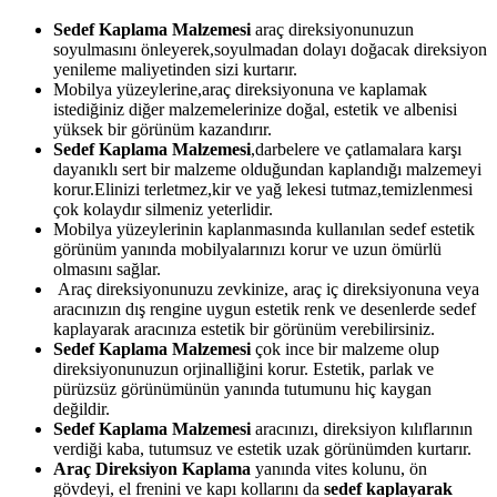
Sedef Kaplama Malzemesi
araç direksiyonunuzun
soyulmasını önleyerek,soyulmadan dolayı doğacak direksiyon
yenileme maliyetinden sizi kurtarır.
Mobilya yüzeylerine,araç direksiyonuna ve kaplamak
istediğiniz diğer malzemelerinize doğal, estetik ve albenisi
yüksek bir görünüm kazandırır.
Sedef Kaplama Malzemesi
,darbelere ve çatlamalara karşı
dayanıklı sert bir malzeme olduğundan kaplandığı malzemeyi
korur.Elinizi terletmez,kir ve yağ lekesi tutmaz,temizlenmesi
çok kolaydır silmeniz yeterlidir.
Mobilya yüzeylerinin kaplanmasında kullanılan sedef estetik
görünüm yanında mobilyalarınızı korur ve uzun ömürlü
olmasını sağlar.
Araç direksiyonunuzu zevkinize, araç iç direksiyonuna veya
aracınızın dış rengine uygun estetik renk ve desenlerde sedef
kaplayarak aracınıza estetik bir görünüm verebilirsiniz.
Sedef Kaplama Malzemesi
çok ince bir malzeme olup
direksiyonunuzun orjinalliğini korur. Estetik, parlak ve
pürüzsüz görünümünün yanında tutumunu hiç kaygan
değildir.
Sedef Kaplama Malzemesi
aracınızı, direksiyon kılıflarının
verdiği kaba, tutumsuz ve estetik uzak görünümden kurtarır.
Araç Direksiyon Kaplama
yanında vites kolunu, ön
gövdeyi, el frenini ve kapı kollarını da
sedef kaplayarak