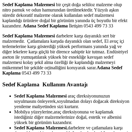
Sedef Kaplama Malzemesi
bir çeşit doğa selüloz malzeme olup
nitro pamuk ve odun hamurundan üretilmektedir. Yüzyılı aşkın
süredir dekoratif malzeme olarak kullanılan sedef malzemesi
kaplandığı ürünlere doğal bir görünüm yanında üç boyutlu bir efekt
kazandırır.
Adana Sedef Kaplama
İletişim 0543 499 73 33
Sedef Kaplama Malzemesi
darbelere karşı dayanıklı sert bir
malzemedir. Çatlamalara karşıda dayanıklı olan sedef, El avuç içi
terlemelerine karşı gösterdiği yüksek performans yanında yağ ve
diğer lekelere karşı güçlü bir dirence sahiptir kir tutmaz. Endüstriyel
aseton ile yumuşatılarak yüksek bir esnekliğe kavuşan sedef
malzemesi kolay şekil alma özelliği ile kaplandığı malzemeyi
mükemmel bir şekilde orjinalliğini koruyarak sarar.
Adana Sedef
Kaplama
0543 499 73 33
Sedef Kaplama Kullanım Avantajı
Sedef Kaplama Malzemesi
araç direksiyonunuzun
soyulmasını önleyerek,soyulmadan dolayı doğacak direksiyon
yenileme maliyetinden sizi kurtarır.
Mobilya yüzeylerine,araç direksiyonuna ve kaplamak
istediğiniz diğer malzemelerinize doğal, estetik ve albenisi
yüksek bir görünüm kazandırır.
Sedef Kaplama Malzemesi
,darbelere ve çatlamalara karşı