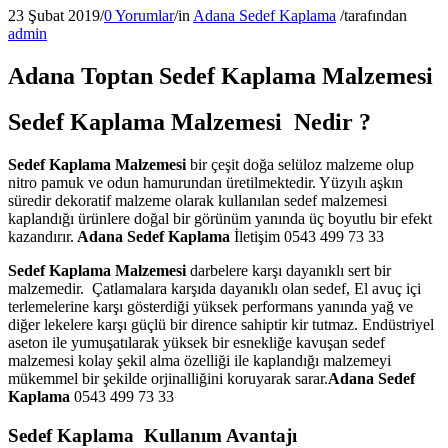
23 Şubat 2019
/
0 Yorumlar
/
in
Adana Sedef Kaplama
/
tarafından
admin
Adana Toptan Sedef Kaplama Malzemesi
Sedef Kaplama Malzemesi Nedir ?
Sedef Kaplama Malzemesi
bir çeşit doğa selüloz malzeme olup
nitro pamuk ve odun hamurundan üretilmektedir. Yüzyılı aşkın
süredir dekoratif malzeme olarak kullanılan sedef malzemesi
kaplandığı ürünlere doğal bir görünüm yanında üç boyutlu bir efekt
kazandırır.
Adana Sedef Kaplama
İletişim 0543 499 73 33
Sedef Kaplama Malzemesi
darbelere karşı dayanıklı sert bir
malzemedir. Çatlamalara karşıda dayanıklı olan sedef, El avuç içi
terlemelerine karşı gösterdiği yüksek performans yanında yağ ve
diğer lekelere karşı güçlü bir dirence sahiptir kir tutmaz. Endüstriyel
aseton ile yumuşatılarak yüksek bir esnekliğe kavuşan sedef
malzemesi kolay şekil alma özelliği ile kaplandığı malzemeyi
mükemmel bir şekilde orjinalliğini koruyarak sarar.
Adana Sedef
Kaplama
0543 499 73 33
Sedef Kaplama Kullanım Avantajı