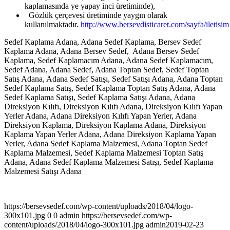
kaplamasında ye yapay inci üretiminde),
Gözlük çerçevesi üretiminde yaygın olarak
kullanılmaktadır.
http://www.bersevdisticaret.com/sayfa/iletisim
Sedef Kaplama Adana, Adana Sedef Kaplama, Bersev Sedef
Kaplama Adana, Adana Bersev Sedef, Adana Bersev Sedef
Kaplama, Sedef Kaplamacım Adana, Adana Sedef Kaplamacım,
Sedef Adana, Adana Sedef, Adana Toptan Sedef, Sedef Toptan
Satış Adana, Adana Sedef Satışı, Sedef Satışı Adana, Adana Toptan
Sedef Kaplama Satış, Sedef Kaplama Toptan Satış Adana, Adana
Sedef Kaplama Satışı, Sedef Kaplama Satışı Adana, Adana
Direksiyon Kılıfı, Direksiyon Kılıfı Adana, Direksiyon Kılıfı Yapan
Yerler Adana, Adana Direksiyon Kılıfı Yapan Yerler, Adana
Direksiyon Kaplama, Direksiyon Kaplama Adana, Direksiyon
Kaplama Yapan Yerler Adana, Adana Direksiyon Kaplama Yapan
Yerler, Adana Sedef Kaplama Malzemesi, Adana Toptan Sedef
Kaplama Malzemesi, Sedef Kaplama Malzemesi Toptan Satış
Adana, Adana Sedef Kaplama Malzemesi Satışı, Sedef Kaplama
Malzemesi Satışı Adana
https://bersevsedef.com/wp-content/uploads/2018/04/logo-
300x101.jpg
0
0
admin
https://bersevsedef.com/wp-
content/uploads/2018/04/logo-300x101.jpg
admin
2019-02-23