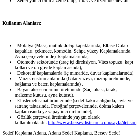
Sedef yanıcı bir malzeme olup, 150 C ve üzerinde alev alır
Kullanım Alanları:
Mobilya (Masa, mutfak dolap kapaklarında, Elbise Dolap
kapakları, çekmece, komodin, Sehpa yüzey Kaplamalarında,
Ayna çerçevelerinde) kaplamalarında,
Otomotiv sektöründe (araç içi direksiyon, Vites topuzu, kapı
kolları ve on gövde kaplamasında),
Dekoratif kaplamalarda (iç mimaride, duvar kaplamalarında),
Müzik enstrümanlarında (Gitar yüzeyi, mızrap üretiminde,
bağlama ve bateri kaplamalarında) ,
Bayan aksesuarlarının üretiminde (Saç tokası, tarak,
malzeme kutusu, ayna kutusu),
El islemeli sanat ürünlerinde (sedef kakmacılığında, tavla ve
satranç tahtasında, Fotoğraf çerçevelerinde, dolma kalem
kaplamasında ye yapay inci üretiminde),
Gözlük çerçevesi üretiminde yaygın olarak
kullanılmaktadır.
http://www.bersevdisticaret.com/sayfa/iletisim
Sedef Kaplama Adana, Adana Sedef Kaplama, Bersev Sedef