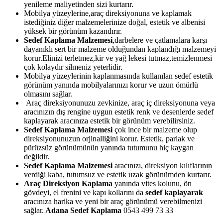
yenileme maliyetinden sizi kurtarır.
Mobilya yüzeylerine,araç direksiyonuna ve kaplamak
istediğiniz diğer malzemelerinize doğal, estetik ve albenisi
yüksek bir görünüm kazandırır.
Sedef Kaplama Malzemesi
,darbelere ve çatlamalara karşı
dayanıklı sert bir malzeme olduğundan kaplandığı malzemeyi
korur.Elinizi terletmez,kir ve yağ lekesi tutmaz,temizlenmesi
çok kolaydır silmeniz yeterlidir.
Mobilya yüzeylerinin kaplanmasında kullanılan sedef estetik
görünüm yanında mobilyalarınızı korur ve uzun ömürlü
olmasını sağlar.
Araç direksiyonunuzu zevkinize, araç iç direksiyonuna veya
aracınızın dış rengine uygun estetik renk ve desenlerde sedef
kaplayarak aracınıza estetik bir görünüm verebilirsiniz.
Sedef Kaplama Malzemesi
çok ince bir malzeme olup
direksiyonunuzun orjinalliğini korur. Estetik, parlak ve
pürüzsüz görünümünün yanında tutumunu hiç kaygan
değildir.
Sedef Kaplama Malzemesi
aracınızı, direksiyon kılıflarının
verdiği kaba, tutumsuz ve estetik uzak görünümden kurtarır.
Araç Direksiyon Kaplama
yanında vites kolunu, ön
gövdeyi, el frenini ve kapı kollarını da
sedef kaplayarak
aracınıza harika ve yeni bir araç görünümü verebilmenizi
sağlar.
Adana Sedef Kaplama
0543 499 73 33