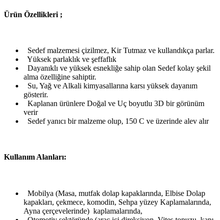
Ü
rün Özellikleri ;
Sedef malzemesi çizilmez, Kir Tutmaz ve kullandıkça parlar.
Yüksek parlaklık ve şeffaflık
Dayanıklı ve yüksek esnekliğe sahip olan Sedef kolay şekil
alma özelliğine sahiptir.
Su, Yağ ve Alkali kimyasallarına karsı yüksek dayanım
gösterir.
Kaplanan ürünlere Doğal ve Uç boyutlu 3D bir görünüm
verir
Sedef yanıcı bir malzeme olup, 150 C ve üzerinde alev alır
Kullanım Alanları:
Mobilya (Masa, mutfak dolap kapaklarında, Elbise Dolap
kapakları, çekmece, komodin, Sehpa yüzey Kaplamalarında,
Ayna çerçevelerinde) kaplamalarında,
Otomotiv sektöründe (araç içi direksiyon, Vites topuzu, kapı