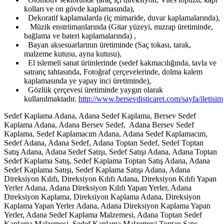
kolları ve on gövde kaplamasında),
Dekoratif kaplamalarda (iç mimaride, duvar kaplamalarında),
Müzik enstrümanlarında (Gitar yüzeyi, mızrap üretiminde,
bağlama ve bateri kaplamalarında) ,
Bayan aksesuarlarının üretiminde (Saç tokası, tarak,
malzeme kutusu, ayna kutusu),
El islemeli sanat ürünlerinde (sedef kakmacılığında, tavla ve
satranç tahtasında, Fotoğraf çerçevelerinde, dolma kalem
kaplamasında ye yapay inci üretiminde),
Gözlük çerçevesi üretiminde yaygın olarak
kullanılmaktadır.
http://www.bersevdisticaret.com/sayfa/iletisim
Sedef Kaplama Adana, Adana Sedef Kaplama, Bersev Sedef
Kaplama Adana, Adana Bersev Sedef, Adana Bersev Sedef
Kaplama, Sedef Kaplamacım Adana, Adana Sedef Kaplamacım,
Sedef Adana, Adana Sedef, Adana Toptan Sedef, Sedef Toptan
Satış Adana, Adana Sedef Satışı, Sedef Satışı Adana, Adana Toptan
Sedef Kaplama Satış, Sedef Kaplama Toptan Satış Adana, Adana
Sedef Kaplama Satışı, Sedef Kaplama Satışı Adana, Adana
Direksiyon Kılıfı, Direksiyon Kılıfı Adana, Direksiyon Kılıfı Yapan
Yerler Adana, Adana Direksiyon Kılıfı Yapan Yerler, Adana
Direksiyon Kaplama, Direksiyon Kaplama Adana, Direksiyon
Kaplama Yapan Yerler Adana, Adana Direksiyon Kaplama Yapan
Yerler, Adana Sedef Kaplama Malzemesi, Adana Toptan Sedef
Kaplama Malzemesi, Sedef Kaplama Malzemesi Toptan Satış