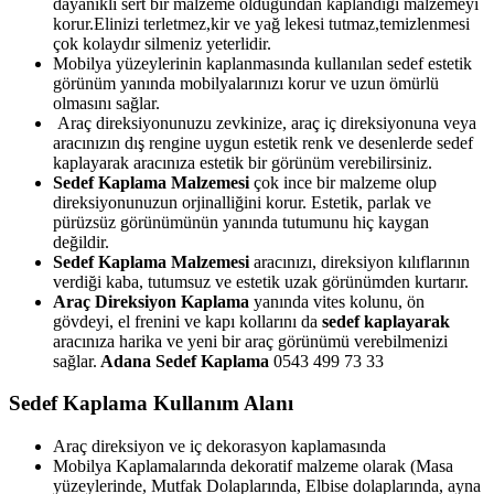
dayanıklı sert bir malzeme olduğundan kaplandığı malzemeyi
korur.Elinizi terletmez,kir ve yağ lekesi tutmaz,temizlenmesi
çok kolaydır silmeniz yeterlidir.
Mobilya yüzeylerinin kaplanmasında kullanılan sedef estetik
görünüm yanında mobilyalarınızı korur ve uzun ömürlü
olmasını sağlar.
Araç direksiyonunuzu zevkinize, araç iç direksiyonuna veya
aracınızın dış rengine uygun estetik renk ve desenlerde sedef
kaplayarak aracınıza estetik bir görünüm verebilirsiniz.
Sedef Kaplama Malzemesi
çok ince bir malzeme olup
direksiyonunuzun orjinalliğini korur. Estetik, parlak ve
pürüzsüz görünümünün yanında tutumunu hiç kaygan
değildir.
Sedef Kaplama Malzemesi
aracınızı, direksiyon kılıflarının
verdiği kaba, tutumsuz ve estetik uzak görünümden kurtarır.
Araç Direksiyon Kaplama
yanında vites kolunu, ön
gövdeyi, el frenini ve kapı kollarını da
sedef kaplayarak
aracınıza harika ve yeni bir araç görünümü verebilmenizi
sağlar.
Adana Sedef Kaplama
0543 499 73 33
Sedef Kaplama Kullanım Alanı
Araç direksiyon ve iç dekorasyon kaplamasında
Mobilya Kaplamalarında dekoratif malzeme olarak (Masa
yüzeylerinde, Mutfak Dolaplarında, Elbise dolaplarında, ayna