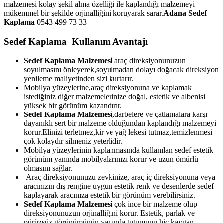
malzemesi kolay şekil alma özelliği ile kaplandığı malzemeyi
mükemmel bir şekilde orjinalliğini koruyarak sarar.
Adana Sedef
Kaplama
0543 499 73 33
Sedef Kaplama Kullanım Avantajı
Sedef Kaplama Malzemesi
araç direksiyonunuzun
soyulmasını önleyerek,soyulmadan dolayı doğacak direksiyon
yenileme maliyetinden sizi kurtarır.
Mobilya yüzeylerine,araç direksiyonuna ve kaplamak
istediğiniz diğer malzemelerinize doğal, estetik ve albenisi
yüksek bir görünüm kazandırır.
Sedef Kaplama Malzemesi
,darbelere ve çatlamalara karşı
dayanıklı sert bir malzeme olduğundan kaplandığı malzemeyi
korur.Elinizi terletmez,kir ve yağ lekesi tutmaz,temizlenmesi
çok kolaydır silmeniz yeterlidir.
Mobilya yüzeylerinin kaplanmasında kullanılan sedef estetik
görünüm yanında mobilyalarınızı korur ve uzun ömürlü
olmasını sağlar.
Araç direksiyonunuzu zevkinize, araç iç direksiyonuna veya
aracınızın dış rengine uygun estetik renk ve desenlerde sedef
kaplayarak aracınıza estetik bir görünüm verebilirsiniz.
Sedef Kaplama Malzemesi
çok ince bir malzeme olup
direksiyonunuzun orjinalliğini korur. Estetik, parlak ve
pürüzsüz görünümünün yanında tutumunu hiç kaygan