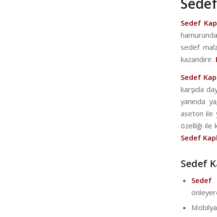
Sedef
Sedef Ka
hamurundan
sedef malz
kazandırır.
Sedef Ka
karşıda day
yanında ya
aseton ile
özelliği il
Sedef Ka
Sedef K
Sede
önleyer
Mobilya