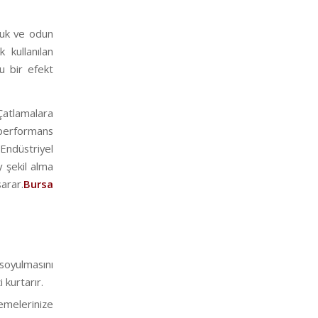
muk ve odun
 kullanılan
u bir efekt
Çatlamalara
k performans
Endüstriyel
 şekil alma
sarar.
Bursa
ulmasını
kurtarır.
emelerinize