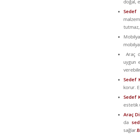
doğal, e
Sedef
malzeme
tutmaz,t
Mobily
mobilyal
Araç di
uygun e
verebilir
Sedef 
korur. 
Sedef 
estetik
Araç D
da
sede
sağlar.
B