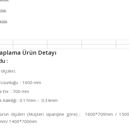
ılık
lılık
Kaplama Ürün Detayı
u :
ölçüleri;
 Uzunluğu : 1600 mm
 Eni : 700 mm
Kalınlığı : 0.17mm – 0.34mm
 ürün ölçüleri (Müşteri siparişine göre) ; 1600*700mm / 15
mm/ 1400*700mm