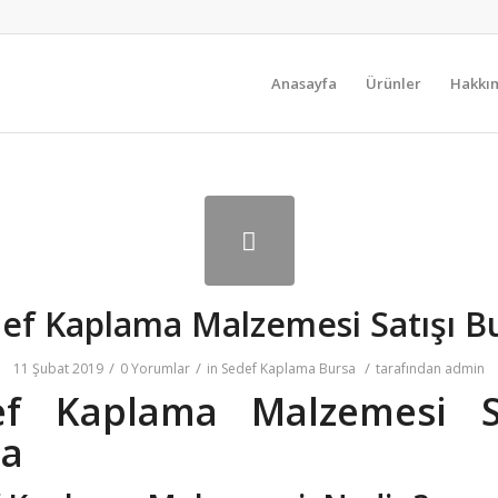
Anasayfa
Ürünler
Hakkı
ef Kaplama Malzemesi Satışı B
/
/
/
11 Şubat 2019
0 Yorumlar
in
Sedef Kaplama Bursa
tarafından
admin
ef Kaplama Malzemesi Sa
sa