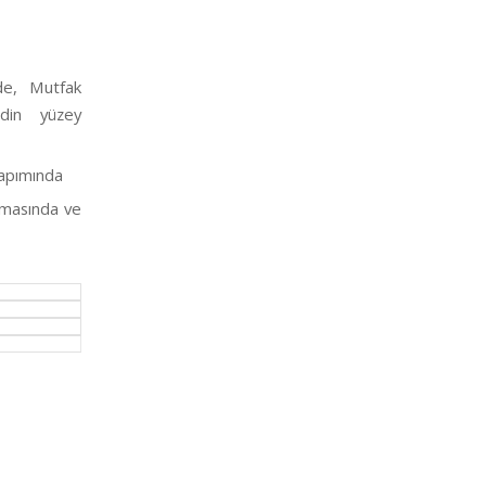
de, Mutfak
odin yüzey
yapımında
amasında ve