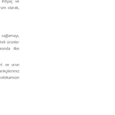
ihtiyaç ve
urum olarak,
ı sağlamayı,
teli ürünler
asında ilke
met ve urun
rikçilerimiz
litikamızın