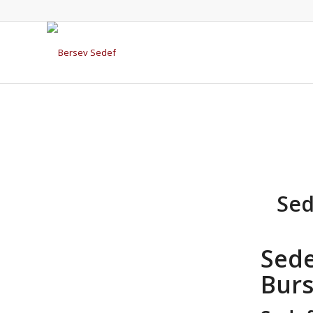
Sed
Sed
Bur