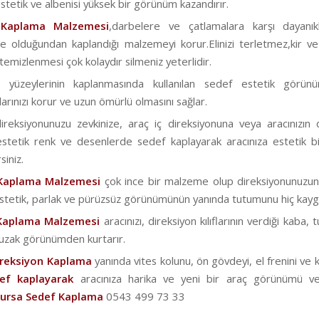
stetik ve albenisi yüksek bir görünüm kazandırır.
 Kaplama Malzemesi
,darbelere ve çatlamalara karşı dayanık
 olduğundan kaplandığı malzemeyi korur.Elinizi terletmez,kir ve
emizlenmesi çok kolaydır silmeniz yeterlidir.
a yüzeylerinin kaplanmasında kullanılan sedef estetik görün
arınızı korur ve uzun ömürlü olmasını sağlar.
reksiyonunuzu zevkinize, araç iç direksiyonuna veya aracınızın 
stetik renk ve desenlerde sedef kaplayarak aracınıza estetik 
siniz.
Kaplama Malzemesi
çok ince bir malzeme olup direksiyonunuzun or
Estetik, parlak ve pürüzsüz görünümünün yanında tutumunu hiç kayga
Kaplama Malzemesi
aracınızı, direksiyon kılıflarının verdiği kaba,
 uzak görünümden kurtarır.
ireksiyon Kaplama
yanında vites kolunu, ön gövdeyi, el frenini ve ka
f kaplayarak
aracınıza harika ve yeni bir araç görünümü ve
ursa Sedef Kaplama
0543 499 73 33