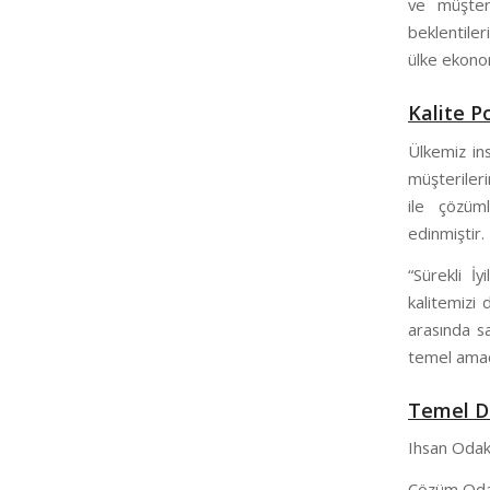
ve müşter
beklentiler
ülke ekono
Kalite P
Ülkemiz ins
müşterileri
ile çözüml
edinmiştir.
“Sürekli İ
kalitemizi 
arasında s
temel amac
Temel D
Ihsan Odakl
Çözüm Odakl