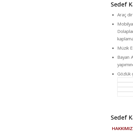
Sedef K
Araç di
Mobily
Dolapl
kaplamas
Müzik E
Bayan A
yapımın
Gözlük 
Sedef K
HAKKIMI