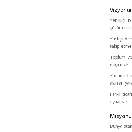
Vizyonu
Yenilikçi b
çözümler ür
Yurtiçinde 
takip etmek
Toplum ve 
geçirmek
Yabancı fi
alanları y
Farklı tica
oynamak.
Misyon
Dünya stand