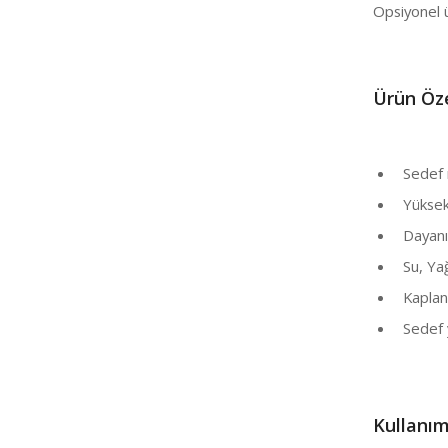
Opsiyonel 
Ü
rün Öze
Sedef m
Yüksek p
Dayanıkl
Su, Yağ 
Kaplana
Sedef y
Kullanım