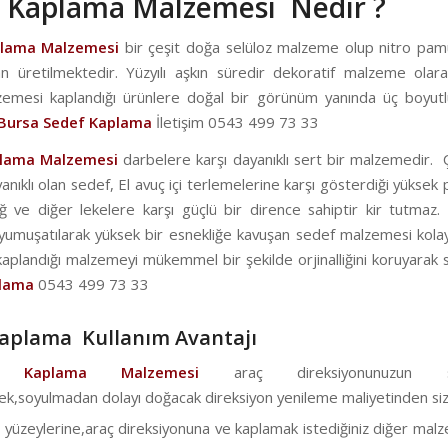
 Kaplama Malzemesi Nedir ?
plama Malzemesi
bir çeşit doğa selüloz malzeme olup nitro pa
 üretilmektedir. Yüzyılı aşkın süredir dekoratif malzeme olarak
emesi kaplandığı ürünlere doğal bir görünüm yanında üç boyutl
Bursa Sedef Kaplama
İletişim 0543 499 73 33
plama Malzemesi
darbelere karşı dayanıklı sert bir malzemedir. 
anıklı olan sedef, El avuç içi terlemelerine karşı gösterdiği yükse
ğ ve diğer lekelere karşı güçlü bir dirence sahiptir kir tutmaz. 
 yumuşatılarak yüksek bir esnekliğe kavuşan sedef malzemesi kolay
e kaplandığı malzemeyi mükemmel bir şekilde orjinalliğini koruyarak 
plama
0543 499 73 33
aplama Kullanım Avantajı
f Kaplama Malzemesi
araç direksiyonunuzun soy
ek,soyulmadan dolayı doğacak direksiyon yenileme maliyetinden sizi 
 yüzeylerine,araç direksiyonuna ve kaplamak istediğiniz diğer malz