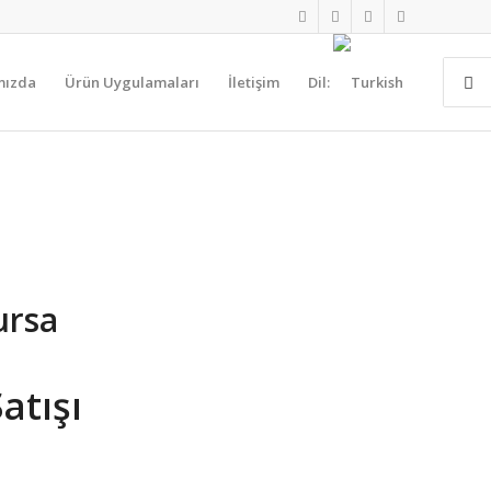
mızda
Ürün Uygulamaları
İletişim
Dil:
ursa
tışı