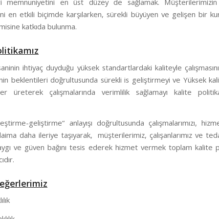
i memnuniyetini en üst düzey de sağlamak. Müşterilerimizin 
ini en etkili biçimde karşılarken, sürekli büyüyen ve gelişen bir k
misine katkıda bulunma.
olitikamız
aninin ihtiyaç duyduğu yüksek standartlardaki kaliteyle çalışmasın
nin beklentileri doğrultusunda sürekli is geliştirmeyi ve Yüksek kali
er üreterek çalışmalarında verimlilik sağlamayı kalite politik
yileştirme-geliştirme“ anlayışı doğrultusunda çalışmalarımızı, hiz
daima daha ileriye taşıyarak, müşterilerimiz, çalışanlarımız ve teda
aygı ve güven bağını tesis ederek hizmet vermek toplam kalite po
ıdır.
eğerlerimiz
ılık
ılık.