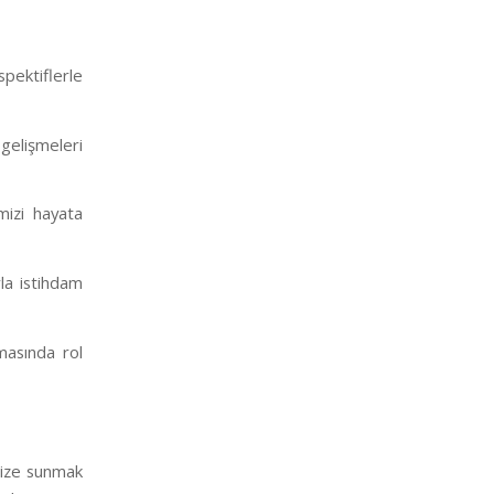
spektiflerle
 gelişmeleri
mizi hayata
la istihdam
şmasında rol
imize sunmak