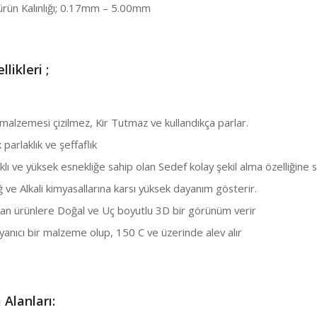
ürün Kalınlığı; 0.17mm – 5.00mm
llikleri ;
alzemesi çizilmez, Kir Tutmaz ve kullandıkça parlar.
arlaklık ve şeffaflık
ı ve yüksek esnekliğe sahip olan Sedef kolay şekil alma özelliğine s
ve Alkali kimyasallarına karsı yüksek dayanım gösterir.
n ürünlere Doğal ve Uç boyutlu 3D bir görünüm verir
anıcı bir malzeme olup, 150 C ve üzerinde alev alır
 Alanları: