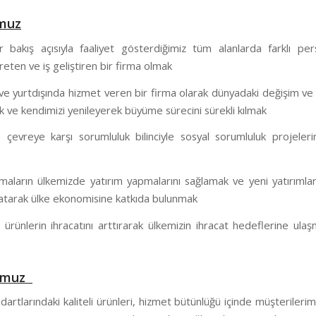
muz
ir bakış açısıyla faaliyet gösterdiğimiz tüm alanlarda farklı per
eten ve iş geliştiren bir firma olmak
ve yurtdışında hizmet veren bir firma olarak dünyadaki değişim ve
 ve kendimizi yenileyerek büyüme sürecini sürekli kılmak
çevreye karşı sorumluluk bilinciyle sosyal sorumluluk projeleri
rmaların ülkemizde yatırım yapmalarını sağlamak ve yeni yatırımlar
aratarak ülke ekonomisine katkıda bulunmak
ri ürünlerin ihracatını arttırarak ülkemizin ihracat hedeflerine ula
umuz
artlarındaki kaliteli ürünleri, hizmet bütünlüğü içinde müşteriler