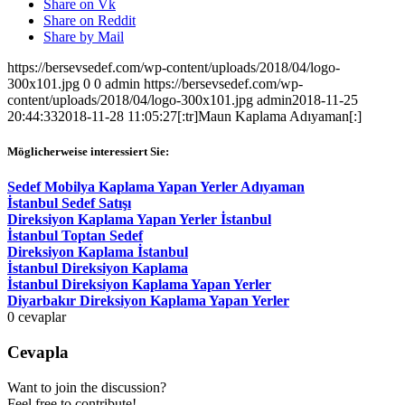
Share on Vk
Share on Reddit
Share by Mail
https://bersevsedef.com/wp-content/uploads/2018/04/logo-
300x101.jpg
0
0
admin
https://bersevsedef.com/wp-
content/uploads/2018/04/logo-300x101.jpg
admin
2018-11-25
20:44:33
2018-11-28 11:05:27
[:tr]Maun Kaplama Adıyaman[:]
Möglicherweise interessiert Sie:
Sedef Mobilya Kaplama Yapan Yerler Adıyaman
İstanbul Sedef Satışı
Direksiyon Kaplama Yapan Yerler İstanbul
İstanbul Toptan Sedef
Direksiyon Kaplama İstanbul
İstanbul Direksiyon Kaplama
İstanbul Direksiyon Kaplama Yapan Yerler
Diyarbakır Direksiyon Kaplama Yapan Yerler
0
cevaplar
Cevapla
Want to join the discussion?
Feel free to contribute!