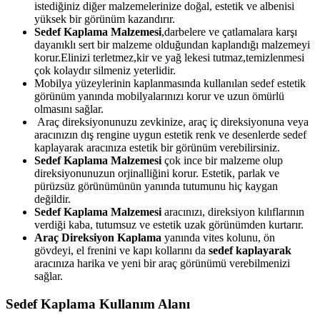
istediğiniz diğer malzemelerinize doğal, estetik ve albenisi
yüksek bir görünüm kazandırır.
Sedef Kaplama Malzemesi
,darbelere ve çatlamalara karşı
dayanıklı sert bir malzeme olduğundan kaplandığı malzemeyi
korur.Elinizi terletmez,kir ve yağ lekesi tutmaz,temizlenmesi
çok kolaydır silmeniz yeterlidir.
Mobilya yüzeylerinin kaplanmasında kullanılan sedef estetik
görünüm yanında mobilyalarınızı korur ve uzun ömürlü
olmasını sağlar.
Araç direksiyonunuzu zevkinize, araç iç direksiyonuna veya
aracınızın dış rengine uygun estetik renk ve desenlerde sedef
kaplayarak aracınıza estetik bir görünüm verebilirsiniz.
Sedef Kaplama Malzemesi
çok ince bir malzeme olup
direksiyonunuzun orjinalliğini korur. Estetik, parlak ve
pürüzsüz görünümünün yanında tutumunu hiç kaygan
değildir.
Sedef Kaplama Malzemesi
aracınızı, direksiyon kılıflarının
verdiği kaba, tutumsuz ve estetik uzak görünümden kurtarır.
Araç Direksiyon Kaplama
yanında vites kolunu, ön
gövdeyi, el frenini ve kapı kollarını da
sedef kaplayarak
aracınıza harika ve yeni bir araç görünümü verebilmenizi
sağlar.
Sedef Kaplama Kullanım Alanı