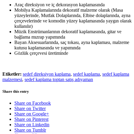
Araç direksiyon ve iç dekorasyon kaplamasında
Mobilya Kaplamalarında dekoratif malzeme olarak (Masa
yüzeylerinde, Mutfak Dolaplarında, Elbise dolaplarında, ayna
çerçevelerinde ve komodin yüzey kaplamasında yaygın olarak
kullanılır)
Müzik Enstrümanlarının dekoratif kaplamasında, gitar ve
bağlama mızrap yapımında
Bayan Aksesuarlarında, saç tokası, ayna kaplaması, malzeme
kutusu kaplamasında ve yapımında
Gözlük çerçevesi üretiminde
Etiketler:
sedef direksiyon kaplama
,
sedef kaplama
,
sedef kaplama
malzemesi
,
sedef kaplama toptan satış adıyaman
Share this entry
Share on Facebook
Share on Twitter
Share on Google+
Share on Pinterest
Share on Linkedin
Share on Tumblr