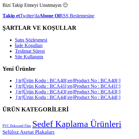
Bizi Takip Etmeyi Unutmayın 🙂
Takip et
Twitter'da
Abone Ol
RSS Beslemesine
ŞARTLAR VE KOŞULLAR
Satış Sözleşmesi
İade Koşulları
Teslimat Süresi
Site Kullanımı
Yeni Ürünler
[:tr]Ürün Kodu : BCA40[:en]Product No : BCA40[:]
[:tr]Ürün Kodu : BCA41[:en]Product No : BCA41[:]
[:tr]Ürün Kodu : BCA43[:en]Product No : BCA43[:]
[:tr]Ürün Kodu : BCA44[:en]Product No : BCA44[:]
ÜRÜN KATEGORİLERİ
Sedef Kaplama Ürünleri
PVC Dekoratif Film
Selüloz Asetat Plakaları