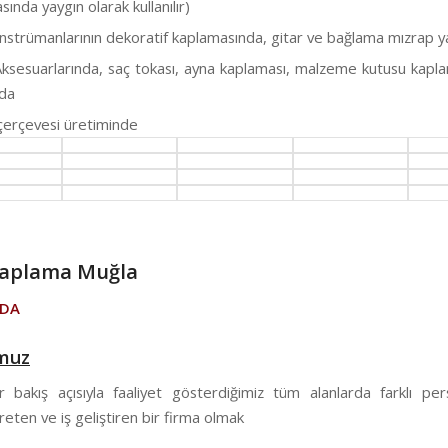
ında yaygın olarak kullanılır)
nstrümanlarının dekoratif kaplamasında, gitar ve bağlama mızrap 
ksesuarlarında, saç tokası, ayna kaplaması, malzeme kutusu kapl
da
çerçevesi üretiminde
Kaplama Muğla
ZDA
muz
ir bakış açısıyla faaliyet gösterdiğimiz tüm alanlarda farklı per
eten ve iş geliştiren bir firma olmak