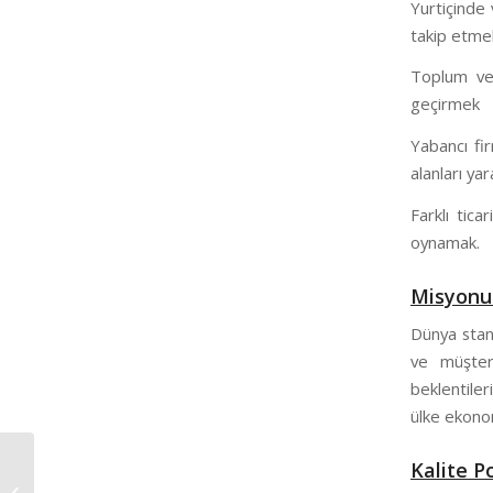
Yurtiçinde 
takip etmek
Toplum ve 
geçirmek
Yabancı fi
alanları y
Farklı tica
oynamak.
Misyon
Dünya stand
ve müşter
beklentiler
ülke ekono
Kalite P
Sedef Kaplama Muğla