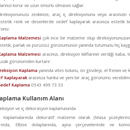
arınızı korur ve uzun ömürlü olmasını sağlar.
reksiyonunuzu zevkinize, araç iç direksiyonuna veya aracınızın 
stetik renk ve desenlerde sedef kaplayarak aracınıza estetik 
siniz.
Kaplama Malzemesi
çok ince bir malzeme olup direksiyonunuzun or
Estetik, parlak ve pürüzsüz görünümünün yanında tutumunu hiç kayga
Kaplama Malzemesi
aracınızı, direksiyon kılıflarının verdiği kaba,
 uzak görünümden kurtarır.
ireksiyon Kaplama
yanında vites kolunu, ön gövdeyi, el frenini ve ka
f kaplayarak
aracınıza harika ve yeni bir araç görünümü verebilme
Sedef Kaplama
0543 499 73 33
aplama Kullanım Alanı
reksiyon ve iç dekorasyon kaplamasında
a Kaplamalarında dekoratif malzeme olarak (Masa yüzeylerin
arında, Elbise dolaplarında, ayna çerçevelerinde ve kom