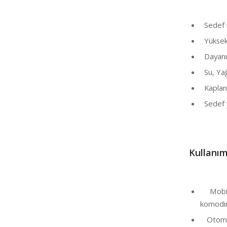
Sedef m
Yüksek p
Dayanıkl
Su, Yağ 
Kaplana
Sedef y
Kullanım
Mobily
komodin
Otomoti