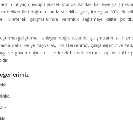
aninin ihtiyaç duyduğu yüksek standartlardaki kaliteyle çalışmasın
nin beklentileri doğrultusunda sürekli is geliştirmeyi ve Yüksek kali
er üreterek çalışmalarında verimlilik sağlamayı kalite politik
yileştirme-geliştirme“ anlayışı doğrultusunda çalışmalarımızı, hiz
daima daha ileriye taşıyarak, müşterilerimiz, çalışanlarımız ve teda
aygı ve güven bağını tesis ederek hizmet vermek toplam kalite po
ıdır.
eğerlerimiz
ılık
ılık.
ılık
lılık