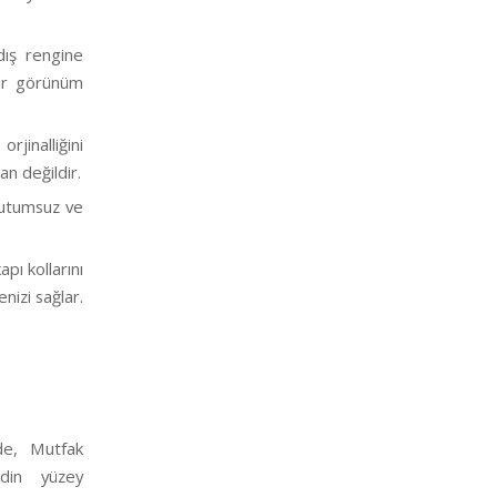
dış rengine
bir görünüm
jinalliğini
n değildir.
 tutumsuz ve
pı kollarını
nizi sağlar.
de, Mutfak
odin yüzey