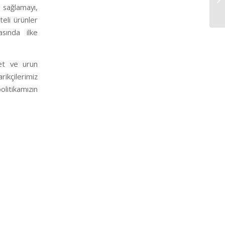
ı sağlamayı,
teli ürünler
asında ilke
met ve urun
rikçilerimiz
litikamızın