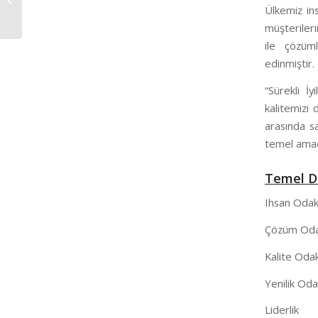
Ülkemiz ins
müşterileri
ile çözüml
edinmiştir.
“Sürekli İ
kalitemizi 
arasında s
temel amac
Temel D
Ihsan Odakl
Çözüm Odakl
Kalite Odakl
Yenilik Odak
Liderlik