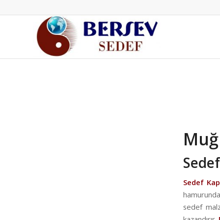
Muğ
Sedef
Sedef Ka
hamurundan
sedef malz
kazandırır.