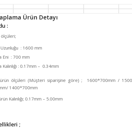
Kaplama Ürün Detayı
u :
ölçüleri;
 Uzunluğu : 1600 mm
 Eni : 700 mm
Kalınlığı : 0.17mm – 0.34mm
 ürün ölçüleri (Müşteri siparişine göre) ; 1600*700mm / 15
mm/ 1400*700mm
ürün Kalınlığı; 0.17mm – 5.00mm
llikleri ;