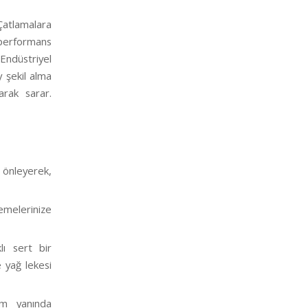
Çatlamalara
k performans
Endüstriyel
 şekil alma
arak sarar.
önleyerek,
zemelerinize
lı sert bir
 yağ lekesi
üm yanında