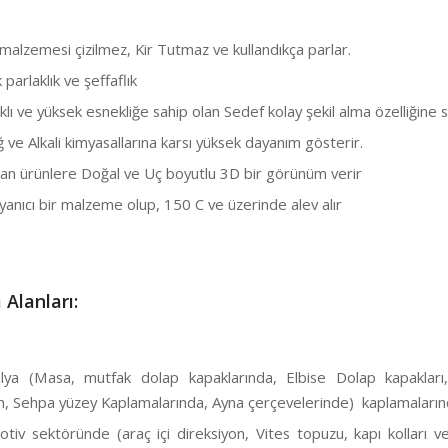
alzemesi çizilmez, Kir Tutmaz ve kullandıkça parlar.
arlaklık ve şeffaflık
ı ve yüksek esnekliğe sahip olan Sedef kolay şekil alma özelliğine s
ve Alkali kimyasallarına karsı yüksek dayanım gösterir.
n ürünlere Doğal ve Uç boyutlu 3D bir görünüm verir
anıcı bir malzeme olup, 150 C ve üzerinde alev alır
 Alanları:
a (Masa, mutfak dolap kapaklarında, Elbise Dolap kapakları
, Sehpa yüzey Kaplamalarında, Ayna çerçevelerinde) kaplamaların
v sektöründe (araç içi direksiyon, Vites topuzu, kapı kolları 