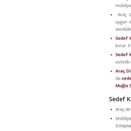
mobilyal
Araç di
uygun e
verebilir
Sedef 
korur. 
Sedef 
estetik
Araç D
da
sede
Muğla 
Sedef K
Araç di
Mobily
Dolapl