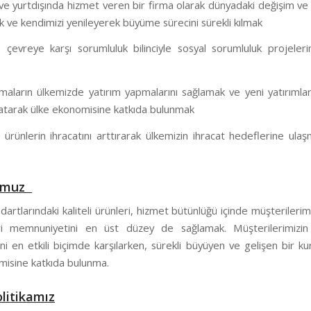
ve yurtdışında hizmet veren bir firma olarak dünyadaki değişim ve
 ve kendimizi yenileyerek büyüme sürecini sürekli kılmak
çevreye karşı sorumluluk bilinciyle sosyal sorumluluk projeleri
rmaların ülkemizde yatırım yapmalarını sağlamak ve yeni yatırımlar
aratarak ülke ekonomisine katkıda bulunmak
ri ürünlerin ihracatını arttırarak ülkemizin ihracat hedeflerine ula
umuz
artlarındaki kaliteli ürünleri, hizmet bütünlüğü içinde müşteriler
i memnuniyetini en üst düzey de sağlamak. Müşterilerimizin 
ini en etkili biçimde karşılarken, sürekli büyüyen ve gelişen bir k
misine katkıda bulunma.
olitikamız