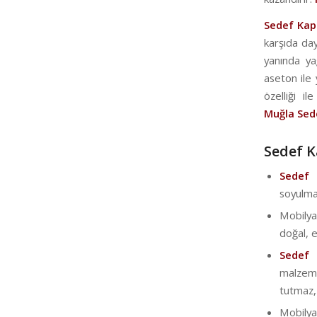
Sedef Ka
karşıda day
yanında ya
aseton ile
özelliği i
Muğla
Sed
Sedef K
Sedef
soyulma
Mobilya
doğal, e
Sedef
malzeme
tutmaz, 
Mobily