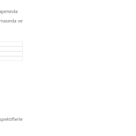
yapımında
amasında ve
spektiflerle