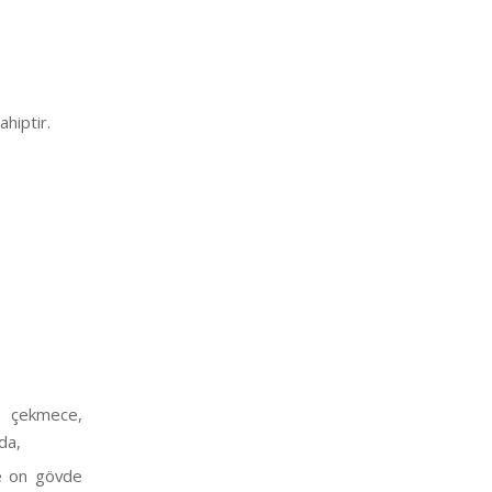
ahiptir.
, çekmece,
da,
ve on gövde