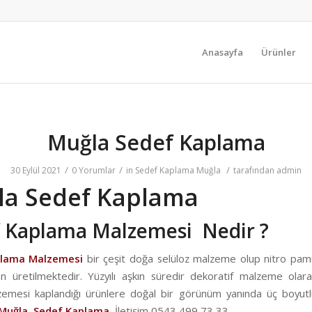
Anasayfa
Ürünler
Muğla Sedef Kaplama
/
/
/
30 Eylül 2021
0 Yorumlar
in
Sedef Kaplama Muğla
tarafından
admin
la Sedef Kaplama
 Kaplama Malzemesi Nedir ?
plama Malzemesi
bir çeşit doğa selüloz malzeme olup nitro pa
 üretilmektedir. Yüzyılı aşkın süredir dekoratif malzeme olarak
emesi kaplandığı ürünlere doğal bir görünüm yanında üç boyutl
Muğla
Sedef Kaplama
İletişim 0543 499 73 33