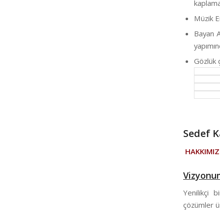
kaplamas
Müzik E
Bayan A
yapımın
Gözlük 
Sedef 
HAKKIMI
Vizyonu
Yenilikçi b
çözümler ür