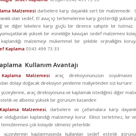
plama Malzemesi
darbelere karşı dayanıklı sert bir malzemedir. 
anıklı olan sedef, El avuç içi terlemelerine karşı gösterdiği yükse
ğ ve diğer lekelere karşı güçlü bir dirence sahiptir kir tutmaz. 
 yumuşatılarak yüksek bir esnekliğe kavuşan sedef malzemesi kolay
le kaplandığı malzemeyi mükemmel bir şekilde orjinalliğini koruy
ef Kaplama
0543 499 73 33
aplama Kullanım Avantajı
 Kaplama Malzemesi
araç direksiyonunuzun soyulmasını 
dan dolayı doğacak direksiyon yenileme maliyetinden sizi kurtarır.
 yüzeylerine, araç direksiyonuna ve kaplamak istediğiniz diğer mal
stetik ve albenisi yüksek bir görünüm kazandırır.
 Kaplama Malzemesi
, darbelere ve çatlamalara karşı dayanık
 olduğundan kaplandığı malzemeyi korur. Elinizi terletmez, kir ve
temizlenmesi çok kolaydır silmeniz yeterlidir.
a yüzeylerinin kaplanmasında kullanılan sedef estetik görün