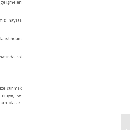
 gelişmeleri
mizi hayata
la istihdam
şmasında rol
imize sunmak
ihtiyaç ve
urum olarak,
Mu