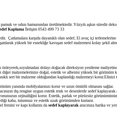
o pamuk ve odun hamurundan üretilmektedir. Yüzyılı aşkın süredir dekor
edef Kaplama
İletişim 0543 499 73 33
edir. Çatlamalara karşıda dayanıklı olan sedef, El avuç içi terlemelerin
muşatılarak yüksek bir esnekliğe kavuşan sedef malzemesi kolay şekil alm
 önleyerek,soyulmadan dolayı doğacak direksiyon yenileme maliyetinden
 diğer malzemelerinize doğal, estetik ve albenisi yüksek bir görünüm k
anıklı sert bir malzeme olduğundan kaplandığı malzemeyi korur.Elinizi 
örünüm yanında mobilyalarınızı korur ve uzun ömürlü olmasını sağlar.
ınızın dış rengine uygun estetik renk ve desenlerde sedef kaplayarak ar
onunuzun orjinalliğini korur. Estetik, parlak ve pürüzsüz görünümünün
verdiği kaba, tutumsuz ve estetik uzak görünümden kurtarır.
l frenini ve kapı kollarını da
sedef kaplayarak
aracınıza harika ve yen