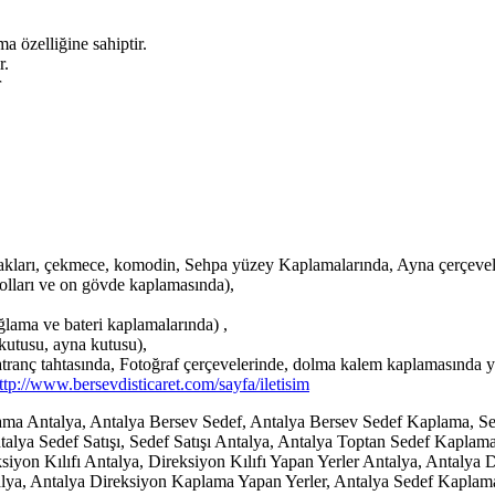
 özelliğine sahiptir.
r.
r
kları, çekmece, komodin, Sehpa yüzey Kaplamalarında, Ayna çerçevel
olları ve on gövde kaplamasında),
lama ve bateri kaplamalarında) ,
kutusu, ayna kutusu),
satranç tahtasında, Fotoğraf çerçevelerinde, dolma kalem kaplamasında y
ttp://www.bersevdisticaret.com/sayfa/iletisim
ma Antalya, Antalya Bersev Sedef, Antalya Bersev Sedef Kaplama, S
talya Sedef Satışı, Sedef Satışı Antalya, Antalya Toptan Sedef Kapla
ksiyon Kılıfı Antalya, Direksiyon Kılıfı Yapan Yerler Antalya, Antalya
lya, Antalya Direksiyon Kaplama Yapan Yerler, Antalya Sedef Kapla