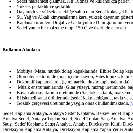
Sedef malzemesi çizilmez, Kir Tutmaz ve kullandıkça parlar.
Yüksek parlaklık ve şeffaflık
Dayanıklı ve yüksek esnekliğe sahip olan Sedef kolay şekil alma
Su, Yağ ve Alkali kimyasallarına karsı yüksek dayanım gösteri
Kaplanan ürünlere Doğal ve Uç boyutlu 3D bir görünüm veri
Sedef yanıcı bir malzeme olup, 150 C ve üzerinde alev alır
Kullanım Alanları:
Mobilya (Masa, mutfak dolap kapaklarında, Elbise Dolap kapa
Otomotiv sektöründe (araç içi direksiyon, Vites topuzu, kapı k
Dekoratif kaplamalarda (iç mimaride, duvar kaplamalarında),
Müzik enstrümanlarında (Gitar yüzeyi, mızrap üretiminde, bağ
Bayan aksesuarlarının üretiminde (Saç tokası, tarak, malzeme 
El islemeli sanat ürünlerinde (sedef kakmacılığında, tavla ve 
Gözlük çerçevesi üretiminde yaygın olarak kullanılmaktadır.
h
Sedef Kaplama Antalya, Antalya Sedef Kaplama, Bersev Sedef Kapla
Antalya Sedef, Antalya Toptan Sedef, Sedef Toptan Satış Antalya, An
Satışı, Sedef Kaplama Satışı Antalya, Antalya Direksiyon Kılıfı, Dire
Direksiyon Kaplama Antalya, Direksiyon Kaplama Yapan Yerler Anta