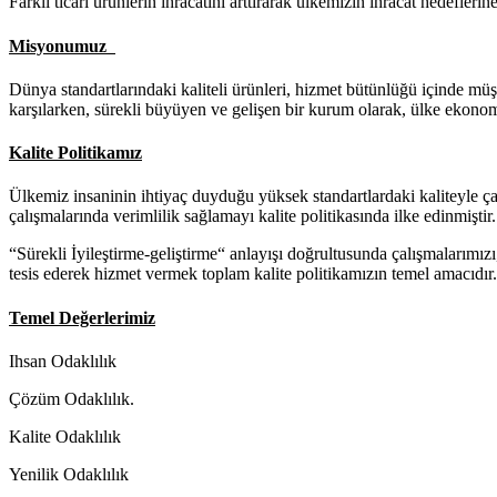
Farklı ticari ürünlerin ihracatını arttırarak ülkemizin ihracat hedefler
Misyonumuz
Dünya standartlarındaki kaliteli ürünleri, hizmet bütünlüğü içinde mü
karşılarken, sürekli büyüyen ve gelişen bir kurum olarak, ülke ekono
Kalite Politikamız
Ülkemiz insaninin ihtiyaç duyduğu yüksek standartlardaki kaliteyle çalı
çalışmalarında verimlilik sağlamayı kalite politikasında ilke edinmiştir.
“Sürekli İyileştirme-geliştirme“ anlayışı doğrultusunda çalışmalarımızı
tesis ederek hizmet vermek toplam kalite politikamızın temel amacıdır.
Temel Değerlerimiz
Ihsan Odaklılık
Çözüm Odaklılık.
Kalite Odaklılık
Yenilik Odaklılık