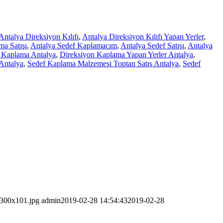
Antalya Direksiyon Kılıfı
,
Antalya Direksiyon Kılıfı Yapan Yerler
,
a Satışı
,
Antalya Sedef Kaplamacım
,
Antalya Sedef Satışı
,
Antalya
 Kaplama Antalya
,
Direksiyon Kaplama Yapan Yerler Antalya
,
Antalya
,
Sedef Kaplama Malzemesi Toptan Satış Antalya
,
Sedef
-300x101.jpg
admin
2019-02-28 14:54:43
2019-02-28