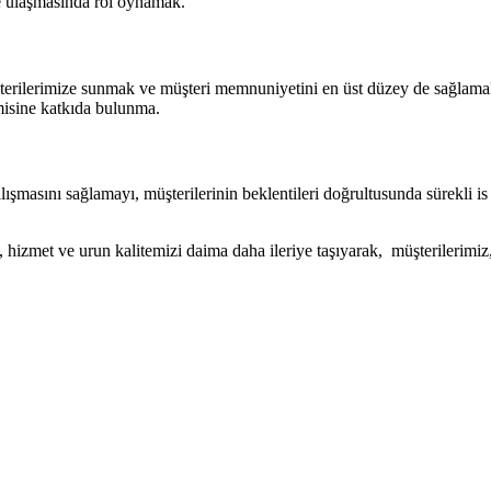
ine ulaşmasında rol oynamak.
şterilerimize sunmak ve müşteri memnuniyetini en üst düzey de sağlamak. 
misine katkıda bulunma.
şmasını sağlamayı, müşterilerinin beklentileri doğrultusunda sürekli is 
, hizmet ve urun kalitemizi daima daha ileriye taşıyarak, müşterilerimiz