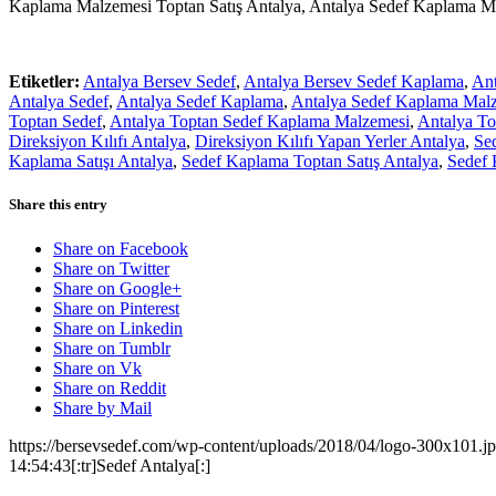
Kaplama Malzemesi Toptan Satış Antalya, Antalya Sedef Kaplama Ma
Etiketler:
Antalya Bersev Sedef
,
Antalya Bersev Sedef Kaplama
,
Ant
Antalya Sedef
,
Antalya Sedef Kaplama
,
Antalya Sedef Kaplama Mal
Toptan Sedef
,
Antalya Toptan Sedef Kaplama Malzemesi
,
Antalya To
Direksiyon Kılıfı Antalya
,
Direksiyon Kılıfı Yapan Yerler Antalya
,
Se
Kaplama Satışı Antalya
,
Sedef Kaplama Toptan Satış Antalya
,
Sedef 
Share this entry
Share on Facebook
Share on Twitter
Share on Google+
Share on Pinterest
Share on Linkedin
Share on Tumblr
Share on Vk
Share on Reddit
Share by Mail
https://bersevsedef.com/wp-content/uploads/2018/04/logo-300x101.j
14:54:43
[:tr]Sedef Antalya[:]