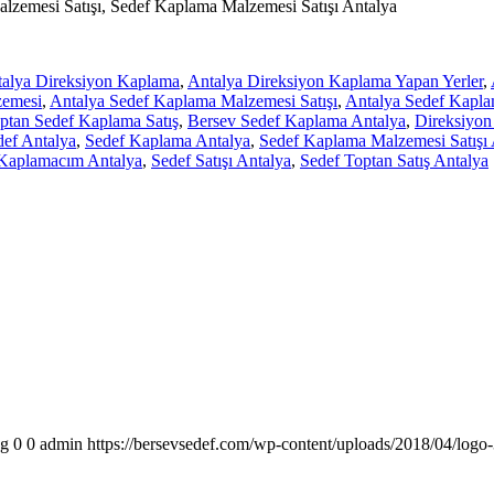
lzemesi Satışı, Sedef Kaplama Malzemesi Satışı Antalya
alya Direksiyon Kaplama
,
Antalya Direksiyon Kaplama Yapan Yerler
,
zemesi
,
Antalya Sedef Kaplama Malzemesi Satışı
,
Antalya Sedef Kaplam
ptan Sedef Kaplama Satış
,
Bersev Sedef Kaplama Antalya
,
Direksiyon
def Antalya
,
Sedef Kaplama Antalya
,
Sedef Kaplama Malzemesi Satışı 
Kaplamacım Antalya
,
Sedef Satışı Antalya
,
Sedef Toptan Satış Antalya
pg
0
0
admin
https://bersevsedef.com/wp-content/uploads/2018/04/logo