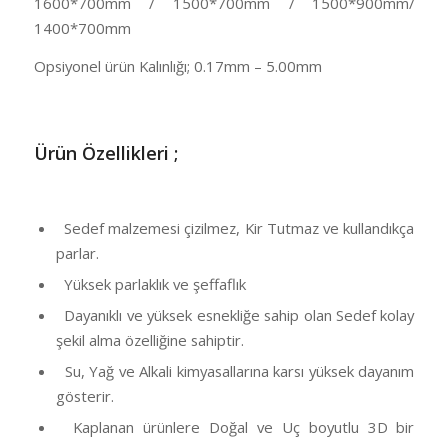
1600*700mm / 1500*700mm / 1500*900mm/
1400*700mm
Opsiyonel ürün Kalınlığı; 0.17mm – 5.00mm
Ü
rün Özellikleri ;
Sedef malzemesi çizilmez, Kir Tutmaz ve kullandıkça
parlar.
Yüksek parlaklık ve şeffaflık
Dayanıklı ve yüksek esnekliğe sahip olan Sedef kolay
şekil alma özelliğine sahiptir.
Su, Yağ ve Alkali kimyasallarına karsı yüksek dayanım
gösterir.
Kaplanan ürünlere Doğal ve Uç boyutlu 3D bir