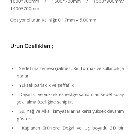
1600*700mm / 1500*700mm / 1500*900mm/
1400*700mm
Opsiyonel ürün Kalınlığı; 0.17mm – 5.00mm
Ü
rün Özellikleri ;
Sedef malzemesi çizilmez, Kir Tutmaz ve kullandıkça
parlar.
Yüksek parlaklık ve şeffaflık
Dayanıklı ve yüksek esnekliğe sahip olan Sedef kolay
şekil alma özelliğine sahiptir.
Su, Yağ ve Alkali kimyasallarına karsı yüksek dayanım
gösterir.
Kaplanan ürünlere Doğal ve Uç boyutlu 3D bir