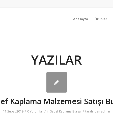
Anasayfa
Ürünler
YAZILAR
ef Kaplama Malzemesi Satışı B
/
/
/
11 Şubat 2019
0 Yorumlar
in
Sedef Kaplama Bursa
tarafından
admin