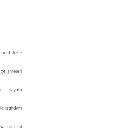
spektiflerle
 gelişmeleri
mizi hayata
la istihdam
şmasında rol