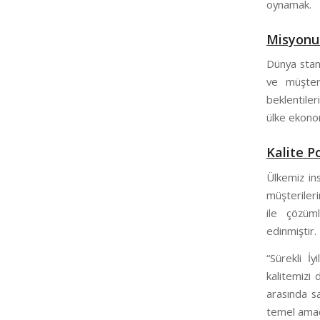
oynamak.
Misyon
Dünya stand
ve müşter
beklentiler
ülke ekono
Kalite P
Ülkemiz ins
müşterileri
ile çözüml
edinmiştir.
“Sürekli İ
kalitemizi 
arasında s
temel amac