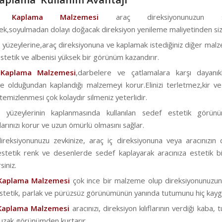
f Kaplama Malzemesi
araç direksiyonunuzun soy
ek,soyulmadan dolayı doğacak direksiyon yenileme maliyetinden sizi 
 yüzeylerine,araç direksiyonuna ve kaplamak istediğiniz diğer malz
stetik ve albenisi yüksek bir görünüm kazandırır.
 Kaplama Malzemesi
,darbelere ve çatlamalara karşı dayanık
 olduğundan kaplandığı malzemeyi korur.Elinizi terletmez,kir ve
emizlenmesi çok kolaydır silmeniz yeterlidir.
a yüzeylerinin kaplanmasında kullanılan sedef estetik görün
arınızı korur ve uzun ömürlü olmasını sağlar.
reksiyonunuzu zevkinize, araç iç direksiyonuna veya aracınızın 
stetik renk ve desenlerde sedef kaplayarak aracınıza estetik 
siniz.
Kaplama Malzemesi
çok ince bir malzeme olup direksiyonunuzun or
Estetik, parlak ve pürüzsüz görünümünün yanında tutumunu hiç kayga
Kaplama Malzemesi
aracınızı, direksiyon kılıflarının verdiği kaba,
 uzak görünümden kurtarır.