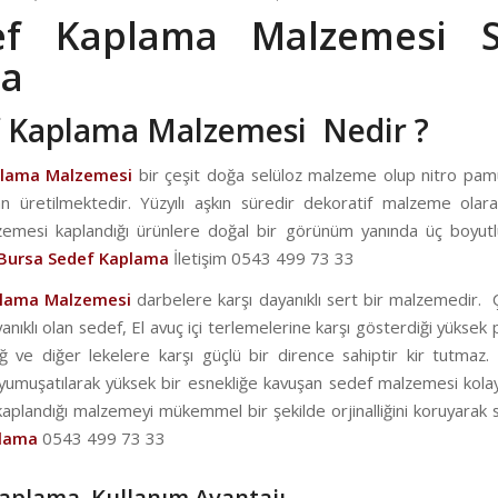
ef Kaplama Malzemesi Sa
sa
 Kaplama Malzemesi Nedir ?
plama Malzemesi
bir çeşit doğa selüloz malzeme olup nitro pa
 üretilmektedir. Yüzyılı aşkın süredir dekoratif malzeme olarak
emesi kaplandığı ürünlere doğal bir görünüm yanında üç boyutl
Bursa Sedef Kaplama
İletişim 0543 499 73 33
plama Malzemesi
darbelere karşı dayanıklı sert bir malzemedir. 
anıklı olan sedef, El avuç içi terlemelerine karşı gösterdiği yükse
ğ ve diğer lekelere karşı güçlü bir dirence sahiptir kir tutmaz. 
 yumuşatılarak yüksek bir esnekliğe kavuşan sedef malzemesi kolay
e kaplandığı malzemeyi mükemmel bir şekilde orjinalliğini koruyarak 
plama
0543 499 73 33
aplama Kullanım Avantajı