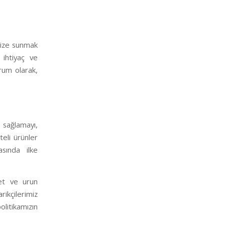
imize sunmak
ihtiyaç ve
urum olarak,
ı sağlamayı,
teli ürünler
asında ilke
met ve urun
rikçilerimiz
litikamızın