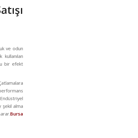
tışı
muk ve odun
 kullanılan
u bir efekt
Çatlamalara
k performans
Endüstriyel
 şekil alma
sarar.
Bursa