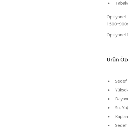
Tabaka 
Opsiyonel
1500*900
Opsiyonel 
Ü
rün Öze
Sedef m
Yüksek p
Dayanıkl
Su, Yağ 
Kaplana
Sedef y