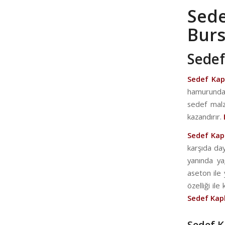
Sed
Bur
Sedef
Sedef Ka
hamurundan
sedef malz
kazandırır.
Sedef Ka
karşıda day
yanında ya
aseton ile
özelliği il
Sedef Ka
Sedef K