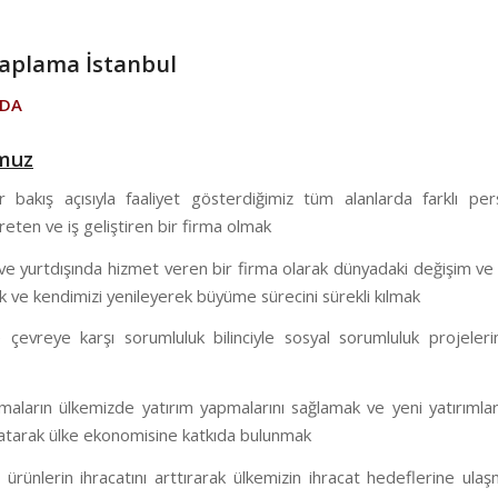
aplama İstanbul
ZDA
muz
ir bakış açısıyla faaliyet gösterdiğimiz tüm alanlarda farklı per
eten ve iş geliştiren bir firma olmak
ve yurtdışında hizmet veren bir firma olarak dünyadaki değişim ve
 ve kendimizi yenileyerek büyüme sürecini sürekli kılmak
çevreye karşı sorumluluk bilinciyle sosyal sorumluluk projeleri
rmaların ülkemizde yatırım yapmalarını sağlamak ve yeni yatırımlar
aratarak ülke ekonomisine katkıda bulunmak
ri ürünlerin ihracatını arttırarak ülkemizin ihracat hedeflerine ula