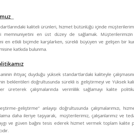
umuz
artlarındaki kaliteli ürünleri, hizmet bütünlüğü içinde müşteriler
i memnuniyetini en üst düzey de sağlamak. Müşterilerimizin 
ini en etkili biçimde karşılarken, sürekli büyüyen ve gelişen bir k
misine katkıda bulunma.
olitikamız
aninin ihtiyaç duyduğu yüksek standartlardaki kaliteyle çalışmasın
nin beklentileri doğrultusunda sürekli is geliştirmeyi ve Yüksek kali
er üreterek çalışmalarında verimlilik sağlamayı kalite politik
yileştirme-geliştirme“ anlayışı doğrultusunda çalışmalarımızı, hiz
daima daha ileriye taşıyarak, müşterilerimiz, çalışanlarımız ve teda
aygı ve güven bağını tesis ederek hizmet vermek toplam kalite po
ıdır.