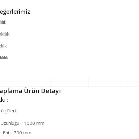
eğerlerimiz
ılık
ılık.
ılık
lılık
Kaplama Ürün Detayı
u :
ölçüleri;
 Uzunluğu : 1600 mm
 Eni : 700 mm