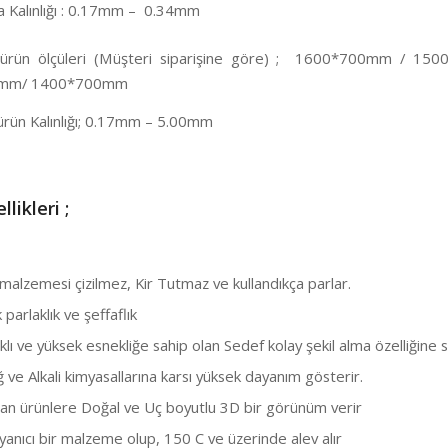
Kalınlığı : 0.17mm – 0.34mm
 ürün ölçüleri (Müşteri siparişine göre) ; 1600*700mm / 15
mm/ 1400*700mm
ürün Kalınlığı; 0.17mm – 5.00mm
llikleri ;
alzemesi çizilmez, Kir Tutmaz ve kullandıkça parlar.
arlaklık ve şeffaflık
ı ve yüksek esnekliğe sahip olan Sedef kolay şekil alma özelliğine s
ve Alkali kimyasallarına karsı yüksek dayanım gösterir.
n ürünlere Doğal ve Uç boyutlu 3D bir görünüm verir
anıcı bir malzeme olup, 150 C ve üzerinde alev alır