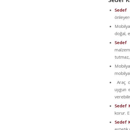
Sede
önleyer
Mobilya
doğal, e
Sedef
malzeme
tutmaz,t
Mobily
mobilyal
Araç di
uygun e
verebilir
Sedef 
korur. 
Sedef 
estetik