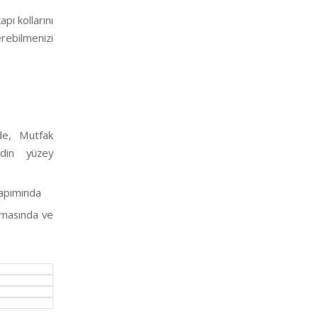
pı kollarını
rebilmenizi
de, Mutfak
odin yüzey
yapımında
amasında ve