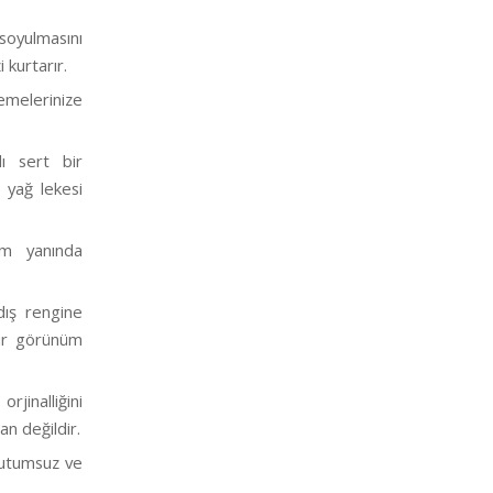
ulmasını
kurtarır.
emelerinize
lı sert bir
 yağ lekesi
üm yanında
dış rengine
bir görünüm
jinalliğini
n değildir.
 tutumsuz ve