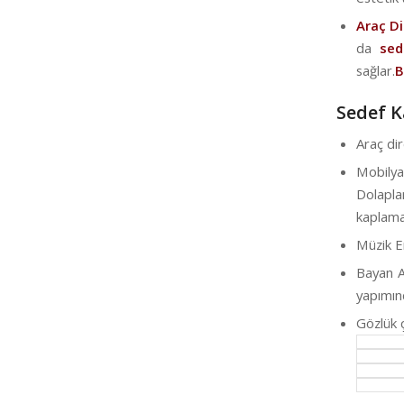
Araç D
da
sede
sağlar.
B
Sedef K
Araç di
Mobily
Dolapl
kaplamas
Müzik E
Bayan A
yapımın
Gözlük 