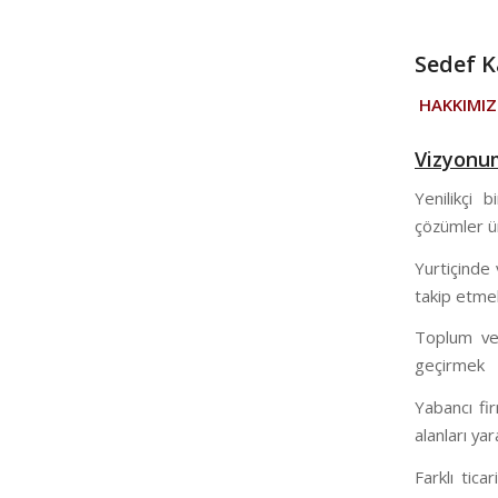
Sedef K
HAKKIMI
Vizyonu
Yenilikçi b
çözümler ür
Yurtiçinde 
takip etmek
Toplum ve 
geçirmek
Yabancı fi
alanları y
Farklı tica