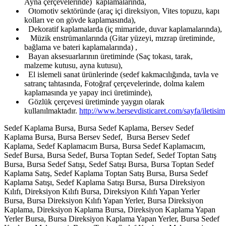
Ayna çerçevelerinde) kaplamalarında,
Otomotiv sektöründe (araç içi direksiyon, Vites topuzu, kapı
kolları ve on gövde kaplamasında),
Dekoratif kaplamalarda (iç mimaride, duvar kaplamalarında),
Müzik enstrümanlarında (Gitar yüzeyi, mızrap üretiminde,
bağlama ve bateri kaplamalarında) ,
Bayan aksesuarlarının üretiminde (Saç tokası, tarak,
malzeme kutusu, ayna kutusu),
El islemeli sanat ürünlerinde (sedef kakmacılığında, tavla ve
satranç tahtasında, Fotoğraf çerçevelerinde, dolma kalem
kaplamasında ye yapay inci üretiminde),
Gözlük çerçevesi üretiminde yaygın olarak
kullanılmaktadır.
http://www.bersevdisticaret.com/sayfa/iletisim
Sedef Kaplama Bursa, Bursa Sedef Kaplama, Bersev Sedef
Kaplama Bursa, Bursa Bersev Sedef, Bursa Bersev Sedef
Kaplama, Sedef Kaplamacım Bursa, Bursa Sedef Kaplamacım,
Sedef Bursa, Bursa Sedef, Bursa Toptan Sedef, Sedef Toptan Satış
Bursa, Bursa Sedef Satışı, Sedef Satışı Bursa, Bursa Toptan Sedef
Kaplama Satış, Sedef Kaplama Toptan Satış Bursa, Bursa Sedef
Kaplama Satışı, Sedef Kaplama Satışı Bursa, Bursa Direksiyon
Kılıfı, Direksiyon Kılıfı Bursa, Direksiyon Kılıfı Yapan Yerler
Bursa, Bursa Direksiyon Kılıfı Yapan Yerler, Bursa Direksiyon
Kaplama, Direksiyon Kaplama Bursa, Direksiyon Kaplama Yapan
Yerler Bursa, Bursa Direksiyon Kaplama Yapan Yerler, Bursa Sedef