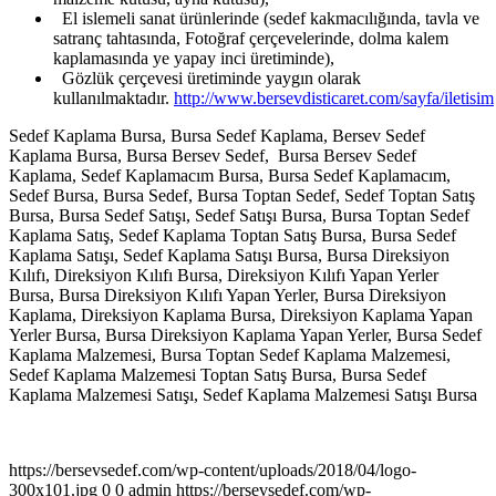
El islemeli sanat ürünlerinde (sedef kakmacılığında, tavla ve
satranç tahtasında, Fotoğraf çerçevelerinde, dolma kalem
kaplamasında ye yapay inci üretiminde),
Gözlük çerçevesi üretiminde yaygın olarak
kullanılmaktadır.
http://www.bersevdisticaret.com/sayfa/iletisim
Sedef Kaplama Bursa, Bursa Sedef Kaplama, Bersev Sedef
Kaplama Bursa, Bursa Bersev Sedef, Bursa Bersev Sedef
Kaplama, Sedef Kaplamacım Bursa, Bursa Sedef Kaplamacım,
Sedef Bursa, Bursa Sedef, Bursa Toptan Sedef, Sedef Toptan Satış
Bursa, Bursa Sedef Satışı, Sedef Satışı Bursa, Bursa Toptan Sedef
Kaplama Satış, Sedef Kaplama Toptan Satış Bursa, Bursa Sedef
Kaplama Satışı, Sedef Kaplama Satışı Bursa, Bursa Direksiyon
Kılıfı, Direksiyon Kılıfı Bursa, Direksiyon Kılıfı Yapan Yerler
Bursa, Bursa Direksiyon Kılıfı Yapan Yerler, Bursa Direksiyon
Kaplama, Direksiyon Kaplama Bursa, Direksiyon Kaplama Yapan
Yerler Bursa, Bursa Direksiyon Kaplama Yapan Yerler, Bursa Sedef
Kaplama Malzemesi, Bursa Toptan Sedef Kaplama Malzemesi,
Sedef Kaplama Malzemesi Toptan Satış Bursa, Bursa Sedef
Kaplama Malzemesi Satışı, Sedef Kaplama Malzemesi Satışı Bursa
https://bersevsedef.com/wp-content/uploads/2018/04/logo-
300x101.jpg
0
0
admin
https://bersevsedef.com/wp-