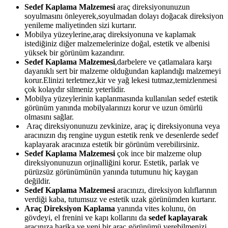
Sedef Kaplama Malzemesi
araç direksiyonunuzun
soyulmasını önleyerek,soyulmadan dolayı doğacak direksiyon
yenileme maliyetinden sizi kurtarır.
Mobilya yüzeylerine,araç direksiyonuna ve kaplamak
istediğiniz diğer malzemelerinize doğal, estetik ve albenisi
yüksek bir görünüm kazandırır.
Sedef Kaplama Malzemesi
,darbelere ve çatlamalara karşı
dayanıklı sert bir malzeme olduğundan kaplandığı malzemeyi
korur.Elinizi terletmez,kir ve yağ lekesi tutmaz,temizlenmesi
çok kolaydır silmeniz yeterlidir.
Mobilya yüzeylerinin kaplanmasında kullanılan sedef estetik
görünüm yanında mobilyalarınızı korur ve uzun ömürlü
olmasını sağlar.
Araç direksiyonunuzu zevkinize, araç iç direksiyonuna veya
aracınızın dış rengine uygun estetik renk ve desenlerde sedef
kaplayarak aracınıza estetik bir görünüm verebilirsiniz.
Sedef Kaplama Malzemesi
çok ince bir malzeme olup
direksiyonunuzun orjinalliğini korur. Estetik, parlak ve
pürüzsüz görünümünün yanında tutumunu hiç kaygan
değildir.
Sedef Kaplama Malzemesi
aracınızı, direksiyon kılıflarının
verdiği kaba, tutumsuz ve estetik uzak görünümden kurtarır.
Araç Direksiyon Kaplama
yanında vites kolunu, ön
gövdeyi, el frenini ve kapı kollarını da
sedef kaplayarak
aracınıza harika ve yeni bir araç görünümü verebilmenizi