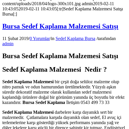
content/uploads/2018/04/logo-300x101.jpg
admin
2019-02-11
10:43:05
2019-02-11 10:43:05
[:tr]Sedef Kaplama Malzemesi Satışı
Bursa[:]
Bursa Sedef Kaplama Malzemesi Satışı
11 Şubat 2019
/
0 Yorumlar
/
in
Sedef Kaplama Bursa
/
tarafından
admin
Bursa Sedef Kaplama Malzemesi Satışı
Sedef Kaplama Malzemesi Nedir ?
Sedef Kaplama Malzemesi
bir çeşit doğa selüloz malzeme olup
nitro pamuk ve odun hamurundan üretilmektedir. Yüzyılı aşkın
süredir dekoratif malzeme olarak kullanılan sedef malzemesi
kaplandığı ürünlere doğal bir görünüm yanında üç boyutlu bir efekt
kazandırır.
Bursa Sedef Kaplama
İletişim 0543 499 73 33
Sedef Kaplama Malzemesi
darbelere karşı dayanıklı sert bir
malzemedir. Çatlamalara karşıda dayanıklı olan sedef, El avuç içi
terlemelerine karşı gösterdiği yüksek performans yanında yağ ve
diğer lekelere karşı güçlü bir dirence sahiptir kir tutmaz. Endüstriyel