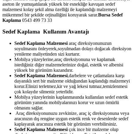
aseton ile yumuşatılarak yüksek bir esnekliğe kavuşan sedef
malzemesi kolay şekil alma özelliği ile kaplandığı malzemeyi
mükemmel bir şekilde orjinalliğini koruyarak sarar.
Bursa Sedef
Kaplama
0543 499 73 33
Sedef Kaplama Kullanım Avantajı
Sedef Kaplama Malzemesi
araç direksiyonunuzun
soyulmasını önleyerek,soyulmadan dolayı doğacak direksiyon
yenileme maliyetinden sizi kurtarır.
Mobilya yüzeylerine,araç direksiyonuna ve kaplamak
istediğiniz diğer malzemelerinize doğal, estetik ve albenisi
yüksek bir görünüm kazandırır.
Sedef Kaplama Malzemesi
,darbelere ve çatlamalara karşı
dayanıklı sert bir malzeme olduğundan kaplandığı malzemeyi
korur.Elinizi terletmez,kir ve yağ lekesi tutmaz,temizlenmesi
çok kolaydır silmeniz yeterlidir.
Mobilya yüzeylerinin kaplanmasında kullanılan sedef estetik
görünüm yanında mobilyalarınızı korur ve uzun ömürlü
olmasını sağlar.
Araç direksiyonunuzu zevkinize, araç iç direksiyonuna veya
aracınızın dış rengine uygun estetik renk ve desenlerde sedef
kaplayarak aracınıza estetik bir görünüm verebilirsiniz.
Sedef Kaplama Malzemesi
çok ince bir malzeme olup