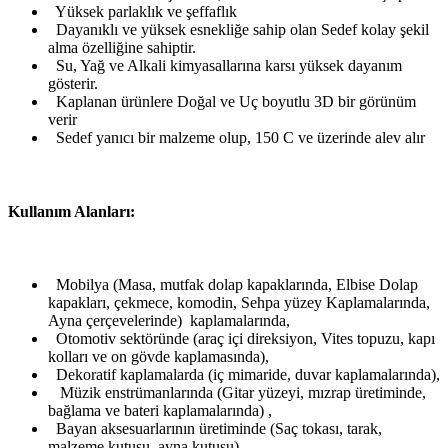
Yüksek parlaklık ve şeffaflık
Dayanıklı ve yüksek esnekliğe sahip olan Sedef kolay şekil
alma özelliğine sahiptir.
Su, Yağ ve Alkali kimyasallarına karsı yüksek dayanım
gösterir.
Kaplanan ürünlere Doğal ve Uç boyutlu 3D bir görünüm
verir
Sedef yanıcı bir malzeme olup, 150 C ve üzerinde alev alır
Kullanım Alanları:
Mobilya (Masa, mutfak dolap kapaklarında, Elbise Dolap
kapakları, çekmece, komodin, Sehpa yüzey Kaplamalarında,
Ayna çerçevelerinde) kaplamalarında,
Otomotiv sektöründe (araç içi direksiyon, Vites topuzu, kapı
kolları ve on gövde kaplamasında),
Dekoratif kaplamalarda (iç mimaride, duvar kaplamalarında),
Müzik enstrümanlarında (Gitar yüzeyi, mızrap üretiminde,
bağlama ve bateri kaplamalarında) ,
Bayan aksesuarlarının üretiminde (Saç tokası, tarak,
malzeme kutusu, ayna kutusu),