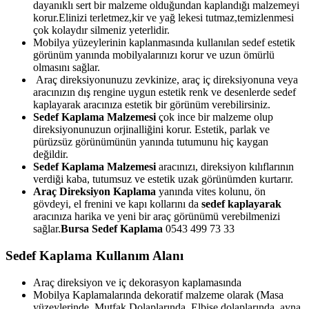
dayanıklı sert bir malzeme olduğundan kaplandığı malzemeyi
korur.Elinizi terletmez,kir ve yağ lekesi tutmaz,temizlenmesi
çok kolaydır silmeniz yeterlidir.
Mobilya yüzeylerinin kaplanmasında kullanılan sedef estetik
görünüm yanında mobilyalarınızı korur ve uzun ömürlü
olmasını sağlar.
Araç direksiyonunuzu zevkinize, araç iç direksiyonuna veya
aracınızın dış rengine uygun estetik renk ve desenlerde sedef
kaplayarak aracınıza estetik bir görünüm verebilirsiniz.
Sedef Kaplama Malzemesi
çok ince bir malzeme olup
direksiyonunuzun orjinalliğini korur. Estetik, parlak ve
pürüzsüz görünümünün yanında tutumunu hiç kaygan
değildir.
Sedef Kaplama Malzemesi
aracınızı, direksiyon kılıflarının
verdiği kaba, tutumsuz ve estetik uzak görünümden kurtarır.
Araç Direksiyon Kaplama
yanında vites kolunu, ön
gövdeyi, el frenini ve kapı kollarını da
sedef kaplayarak
aracınıza harika ve yeni bir araç görünümü verebilmenizi
sağlar.
Bursa Sedef Kaplama
0543 499 73 33
Sedef Kaplama Kullanım Alanı
Araç direksiyon ve iç dekorasyon kaplamasında
Mobilya Kaplamalarında dekoratif malzeme olarak (Masa
yüzeylerinde, Mutfak Dolaplarında, Elbise dolaplarında, ayna