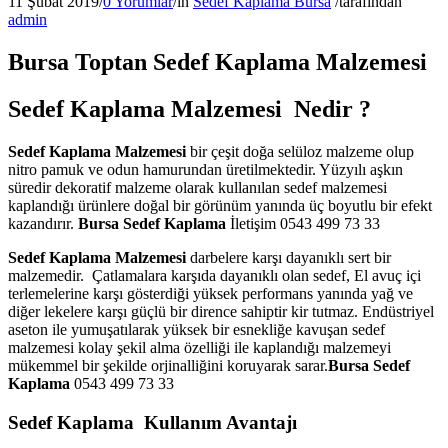
11 Şubat 2019
/
0 Yorumlar
/
in
Sedef Kaplama Bursa
/
tarafından
admin
Bursa Toptan Sedef Kaplama Malzemesi
Sedef Kaplama Malzemesi Nedir ?
Sedef Kaplama Malzemesi
bir çeşit doğa selüloz malzeme olup
nitro pamuk ve odun hamurundan üretilmektedir. Yüzyılı aşkın
süredir dekoratif malzeme olarak kullanılan sedef malzemesi
kaplandığı ürünlere doğal bir görünüm yanında üç boyutlu bir efekt
kazandırır.
Bursa Sedef Kaplama
İletişim 0543 499 73 33
Sedef Kaplama Malzemesi
darbelere karşı dayanıklı sert bir
malzemedir. Çatlamalara karşıda dayanıklı olan sedef, El avuç içi
terlemelerine karşı gösterdiği yüksek performans yanında yağ ve
diğer lekelere karşı güçlü bir dirence sahiptir kir tutmaz. Endüstriyel
aseton ile yumuşatılarak yüksek bir esnekliğe kavuşan sedef
malzemesi kolay şekil alma özelliği ile kaplandığı malzemeyi
mükemmel bir şekilde orjinalliğini koruyarak sarar.
Bursa Sedef
Kaplama
0543 499 73 33
Sedef Kaplama Kullanım Avantajı