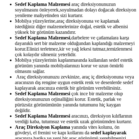
Sedef Kaplama Malzemesi
araç direksiyonunuzun
soyulmasını önleyerek,soyulmadan dolayı doğacak direksiyon
yenileme maliyetinden sizi kurtarır.
Mobilya yüzeylerine,araç direksiyonuna ve kaplamak
istediğiniz diğer malzemelerinize doğal, estetik ve albenisi
yüksek bir görünüm kazandırır.
Sedef Kaplama Malzemesi
,darbelere ve çatlamalara karşı
dayanıklı sert bir malzeme olduğundan kaplandığı malzemeyi
korur.Elinizi terletmez,kir ve yağ lekesi tutmaz,temizlenmesi
çok kolaydır silmeniz yeterlidir.
Mobilya yüzeylerinin kaplanmasında kullanılan sedef estetik
görünüm yanında mobilyalarınızı korur ve uzun ömürlü
olmasını sağlar.
Araç direksiyonunuzu zevkinize, araç iç direksiyonuna veya
aracınızın dış rengine uygun estetik renk ve desenlerde sedef
kaplayarak aracınıza estetik bir görünüm verebilirsiniz.
Sedef Kaplama Malzemesi
çok ince bir malzeme olup
direksiyonunuzun orjinalliğini korur. Estetik, parlak ve
pürüzsüz görünümünün yanında tutumunu hiç kaygan
değildir.
Sedef Kaplama Malzemesi
aracınızı, direksiyon kılıflarının
verdiği kaba, tutumsuz ve estetik uzak görünümden kurtarır.
Araç Direksiyon Kaplama
yanında vites kolunu, ön
gövdeyi, el frenini ve kapı kollarını da
sedef kaplayarak
aracınıza harika ve yeni bir araç görünümü verebilmenizi