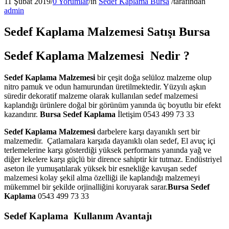
11 Şubat 2019
/
0 Yorumlar
/
in
Sedef Kaplama Bursa
/
tarafından
admin
Sedef Kaplama Malzemesi Satışı Bursa
Sedef Kaplama Malzemesi Nedir ?
Sedef Kaplama Malzemesi
bir çeşit doğa selüloz malzeme olup
nitro pamuk ve odun hamurundan üretilmektedir. Yüzyılı aşkın
süredir dekoratif malzeme olarak kullanılan sedef malzemesi
kaplandığı ürünlere doğal bir görünüm yanında üç boyutlu bir efekt
kazandırır.
Bursa Sedef Kaplama
İletişim 0543 499 73 33
Sedef Kaplama Malzemesi
darbelere karşı dayanıklı sert bir
malzemedir. Çatlamalara karşıda dayanıklı olan sedef, El avuç içi
terlemelerine karşı gösterdiği yüksek performans yanında yağ ve
diğer lekelere karşı güçlü bir dirence sahiptir kir tutmaz. Endüstriyel
aseton ile yumuşatılarak yüksek bir esnekliğe kavuşan sedef
malzemesi kolay şekil alma özelliği ile kaplandığı malzemeyi
mükemmel bir şekilde orjinalliğini koruyarak sarar.
Bursa Sedef
Kaplama
0543 499 73 33
Sedef Kaplama Kullanım Avantajı