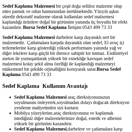
Sedef Kaplama Malzemesi
bir çeşit doğa selüloz malzeme olup
nitro pamuk ve odun hamurundan üretilmektedir. Yüzyılı aşkın
süredir dekoratif malzeme olarak kullanılan sedef malzemesi
kaplandığı ürünlere doğal bir görünüm yanında üç boyutlu bir efekt
kazandırır.
Bursa Sedef Kaplama
İletişim 0543 499 73 33
Sedef Kaplama Malzemesi
darbelere karşı dayanıklı sert bir
malzemedir. Çatlamalara karşıda dayanıklı olan sedef, El avuç içi
terlemelerine karşı gösterdiği yüksek performans yanında yağ ve
diğer lekelere karşı güçlü bir dirence sahiptir kir tutmaz. Endüstriyel
aseton ile yumuşatılarak yüksek bir esnekliğe kavuşan sedef
malzemesi kolay şekil alma özelliği ile kaplandığı malzemeyi
mükemmel bir şekilde orjinalliğini koruyarak sarar.
Bursa Sedef
Kaplama
0543 499 73 33
Sedef Kaplama Kullanım Avantajı
Sedef Kaplama Malzemesi
araç direksiyonunuzun
soyulmasını önleyerek,soyulmadan dolayı doğacak direksiyon
yenileme maliyetinden sizi kurtarır.
Mobilya yüzeylerine,araç direksiyonuna ve kaplamak
istediğiniz diğer malzemelerinize doğal, estetik ve albenisi
yüksek bir görünüm kazandırır.
Sedef Kaplama Malzemesi
,darbelere ve çatlamalara karşı