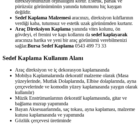
direksiyonunuzun orjinalliğini korur. Estetik, parlak ve
pürüzsüz görünümünün yanında tutumunu hiç kaygan
değildir.
Sedef Kaplama Malzemesi
aracınızı, direksiyon kılıflarının
verdiği kaba, tutumsuz ve estetik uzak görünümden kurtarır.
Araç Direksiyon Kaplama
yanında vites kolunu, ön
gövdeyi, el frenini ve kapı kollarını da
sedef kaplayarak
aracınıza harika ve yeni bir araç görünümü verebilmenizi
sağlar.
Bursa Sedef Kaplama
0543 499 73 33
Sedef Kaplama Kullanım Alanı
Araç direksiyon ve iç dekorasyon kaplamasında
Mobilya Kaplamalarında dekoratif malzeme olarak (Masa
yüzeylerinde, Mutfak Dolaplarında, Elbise dolaplarında, ayna
çerçevelerinde ve komodin yüzey kaplamasında yaygın olarak
kullanılır)
Müzik Enstrümanlarının dekoratif kaplamasında, gitar ve
bağlama mızrap yapımında
Bayan Aksesuarlarında, saç tokası, ayna kaplaması, malzeme
kutusu kaplamasında ve yapımında
Gözlük çerçevesi üretiminde