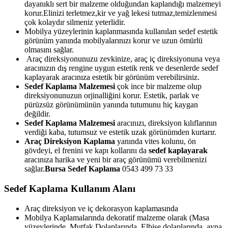
dayanıklı sert bir malzeme olduğundan kaplandığı malzemeyi
korur.Elinizi terletmez,kir ve yağ lekesi tutmaz,temizlenmesi
çok kolaydır silmeniz yeterlidir.
Mobilya yüzeylerinin kaplanmasında kullanılan sedef estetik
görünüm yanında mobilyalarınızı korur ve uzun ömürlü
olmasını sağlar.
Araç direksiyonunuzu zevkinize, araç iç direksiyonuna veya
aracınızın dış rengine uygun estetik renk ve desenlerde sedef
kaplayarak aracınıza estetik bir görünüm verebilirsiniz.
Sedef Kaplama Malzemesi
çok ince bir malzeme olup
direksiyonunuzun orjinalliğini korur. Estetik, parlak ve
pürüzsüz görünümünün yanında tutumunu hiç kaygan
değildir.
Sedef Kaplama Malzemesi
aracınızı, direksiyon kılıflarının
verdiği kaba, tutumsuz ve estetik uzak görünümden kurtarır.
Araç Direksiyon Kaplama
yanında vites kolunu, ön
gövdeyi, el frenini ve kapı kollarını da
sedef kaplayarak
aracınıza harika ve yeni bir araç görünümü verebilmenizi
sağlar.
Bursa Sedef Kaplama
0543 499 73 33
Sedef Kaplama Kullanım Alanı
Araç direksiyon ve iç dekorasyon kaplamasında
Mobilya Kaplamalarında dekoratif malzeme olarak (Masa
yüzeylerinde, Mutfak Dolaplarında, Elbise dolaplarında, ayna