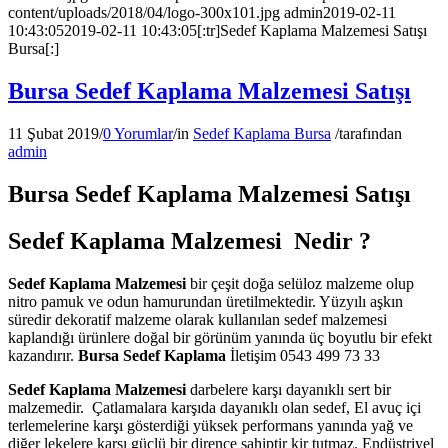
content/uploads/2018/04/logo-300x101.jpg
admin
2019-02-11
10:43:05
2019-02-11 10:43:05
[:tr]Sedef Kaplama Malzemesi Satışı
Bursa[:]
Bursa Sedef Kaplama Malzemesi Satışı
11 Şubat 2019
/
0 Yorumlar
/
in
Sedef Kaplama Bursa
/
tarafından
admin
Bursa Sedef Kaplama Malzemesi Satışı
Sedef Kaplama Malzemesi Nedir ?
Sedef Kaplama Malzemesi
bir çeşit doğa selüloz malzeme olup
nitro pamuk ve odun hamurundan üretilmektedir. Yüzyılı aşkın
süredir dekoratif malzeme olarak kullanılan sedef malzemesi
kaplandığı ürünlere doğal bir görünüm yanında üç boyutlu bir efekt
kazandırır.
Bursa Sedef Kaplama
İletişim 0543 499 73 33
Sedef Kaplama Malzemesi
darbelere karşı dayanıklı sert bir
malzemedir. Çatlamalara karşıda dayanıklı olan sedef, El avuç içi
terlemelerine karşı gösterdiği yüksek performans yanında yağ ve
diğer lekelere karşı güçlü bir dirence sahiptir kir tutmaz. Endüstriyel