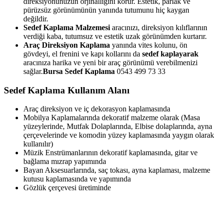
direksiyonunuzun orjinalliğini korur. Estetik, parlak ve
pürüzsüz görünümünün yanında tutumunu hiç kaygan
değildir.
Sedef Kaplama Malzemesi
aracınızı, direksiyon kılıflarının
verdiği kaba, tutumsuz ve estetik uzak görünümden kurtarır.
Araç Direksiyon Kaplama
yanında vites kolunu, ön
gövdeyi, el frenini ve kapı kollarını da
sedef kaplayarak
aracınıza harika ve yeni bir araç görünümü verebilmenizi
sağlar.
Bursa Sedef Kaplama
0543 499 73 33
Sedef Kaplama Kullanım Alanı
Araç direksiyon ve iç dekorasyon kaplamasında
Mobilya Kaplamalarında dekoratif malzeme olarak (Masa
yüzeylerinde, Mutfak Dolaplarında, Elbise dolaplarında, ayna
çerçevelerinde ve komodin yüzey kaplamasında yaygın olarak
kullanılır)
Müzik Enstrümanlarının dekoratif kaplamasında, gitar ve
bağlama mızrap yapımında
Bayan Aksesuarlarında, saç tokası, ayna kaplaması, malzeme
kutusu kaplamasında ve yapımında
Gözlük çerçevesi üretiminde