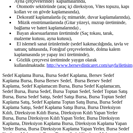
Ayna çerçevelerinde) kaplamalarında,
Otomotiv sektöründe (araç içi direksiyon, Vites topuzu, kapı
kolları ve on gövde kaplamasında),
Dekoratif kaplamalarda (iç mimaride, duvar kaplamalarında),
Müzik enstrümanlarında (Gitar yüzeyi, mızrap üretiminde,
bağlama ve bateri kaplamalarında) ,
Bayan aksesuarlarının üretiminde (Saç tokası, tarak,
malzeme kutusu, ayna kutusu),
El islemeli sanat ürünlerinde (sedef kakmacılığında, tavla ve
satranç tahtasında, Fotoğraf çerçevelerinde, dolma kalem
kaplamasında ye yapay inci üretiminde),
Gözlük çerçevesi üretiminde yaygın olarak
kullanılmaktadır.
http://www.bersevdisticaret.com/sayfa/iletisim
Sedef Kaplama Bursa, Bursa Sedef Kaplama, Bersev Sedef
Kaplama Bursa, Bursa Bersev Sedef, Bursa Bersev Sedef
Kaplama, Sedef Kaplamacım Bursa, Bursa Sedef Kaplamacım,
Sedef Bursa, Bursa Sedef, Bursa Toptan Sedef, Sedef Toptan Satış
Bursa, Bursa Sedef Satışı, Sedef Satışı Bursa, Bursa Toptan Sedef
Kaplama Satış, Sedef Kaplama Toptan Satış Bursa, Bursa Sedef
Kaplama Satışı, Sedef Kaplama Satışı Bursa, Bursa Direksiyon
Kılıfı, Direksiyon Kılıfı Bursa, Direksiyon Kılıfı Yapan Yerler
Bursa, Bursa Direksiyon Kılıfı Yapan Yerler, Bursa Direksiyon
Kaplama, Direksiyon Kaplama Bursa, Direksiyon Kaplama Yapan
Yerler Bursa, Bursa Direksiyon Kaplama Yapan Yerler, Bursa Sedef