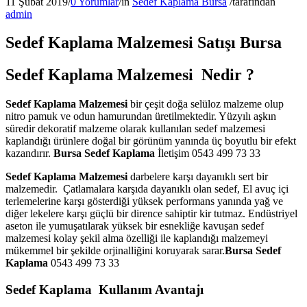
11 Şubat 2019
/
0 Yorumlar
/
in
Sedef Kaplama Bursa
/
tarafından
admin
Sedef Kaplama Malzemesi Satışı Bursa
Sedef Kaplama Malzemesi Nedir ?
Sedef Kaplama Malzemesi
bir çeşit doğa selüloz malzeme olup
nitro pamuk ve odun hamurundan üretilmektedir. Yüzyılı aşkın
süredir dekoratif malzeme olarak kullanılan sedef malzemesi
kaplandığı ürünlere doğal bir görünüm yanında üç boyutlu bir efekt
kazandırır.
Bursa Sedef Kaplama
İletişim 0543 499 73 33
Sedef Kaplama Malzemesi
darbelere karşı dayanıklı sert bir
malzemedir. Çatlamalara karşıda dayanıklı olan sedef, El avuç içi
terlemelerine karşı gösterdiği yüksek performans yanında yağ ve
diğer lekelere karşı güçlü bir dirence sahiptir kir tutmaz. Endüstriyel
aseton ile yumuşatılarak yüksek bir esnekliğe kavuşan sedef
malzemesi kolay şekil alma özelliği ile kaplandığı malzemeyi
mükemmel bir şekilde orjinalliğini koruyarak sarar.
Bursa Sedef
Kaplama
0543 499 73 33
Sedef Kaplama Kullanım Avantajı