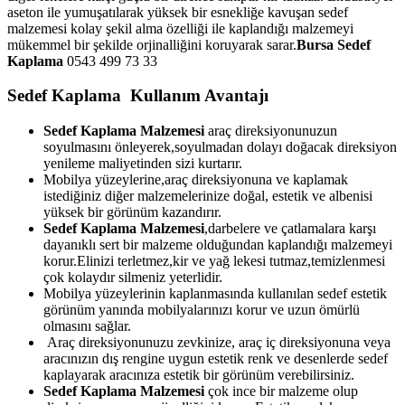
aseton ile yumuşatılarak yüksek bir esnekliğe kavuşan sedef
malzemesi kolay şekil alma özelliği ile kaplandığı malzemeyi
mükemmel bir şekilde orjinalliğini koruyarak sarar.
Bursa Sedef
Kaplama
0543 499 73 33
Sedef Kaplama Kullanım Avantajı
Sedef Kaplama Malzemesi
araç direksiyonunuzun
soyulmasını önleyerek,soyulmadan dolayı doğacak direksiyon
yenileme maliyetinden sizi kurtarır.
Mobilya yüzeylerine,araç direksiyonuna ve kaplamak
istediğiniz diğer malzemelerinize doğal, estetik ve albenisi
yüksek bir görünüm kazandırır.
Sedef Kaplama Malzemesi
,darbelere ve çatlamalara karşı
dayanıklı sert bir malzeme olduğundan kaplandığı malzemeyi
korur.Elinizi terletmez,kir ve yağ lekesi tutmaz,temizlenmesi
çok kolaydır silmeniz yeterlidir.
Mobilya yüzeylerinin kaplanmasında kullanılan sedef estetik
görünüm yanında mobilyalarınızı korur ve uzun ömürlü
olmasını sağlar.
Araç direksiyonunuzu zevkinize, araç iç direksiyonuna veya
aracınızın dış rengine uygun estetik renk ve desenlerde sedef
kaplayarak aracınıza estetik bir görünüm verebilirsiniz.
Sedef Kaplama Malzemesi
çok ince bir malzeme olup