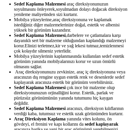
Sedef Kaplama Malzemesi
araç direksiyonunuzun
soyulmasını önleyerek,soyulmadan dolayı doğacak direksiyon
yenileme maliyetinden sizi kurtarır.
Mobilya yüzeylerine,araç direksiyonuna ve kaplamak
istediğiniz diğer malzemelerinize doğal, estetik ve albenisi
yüksek bir görünüm kazandırır.
Sedef Kaplama Malzemesi
,darbelere ve çatlamalara karşı
dayanıklı sert bir malzeme olduğundan kaplandığı malzemeyi
korur.Elinizi terletmez,kir ve yağ lekesi tutmaz,temizlenmesi
çok kolaydır silmeniz yeterlidir.
Mobilya yüzeylerinin kaplanmasında kullanılan sedef estetik
görünüm yanında mobilyalarınızı korur ve uzun ömürlü
olmasını sağlar.
Araç direksiyonunuzu zevkinize, araç iç direksiyonuna veya
aracınızın dış rengine uygun estetik renk ve desenlerde sedef
kaplayarak aracınıza estetik bir görünüm verebilirsiniz.
Sedef Kaplama Malzemesi
çok ince bir malzeme olup
direksiyonunuzun orjinalliğini korur. Estetik, parlak ve
pürüzsüz görünümünün yanında tutumunu hiç kaygan
değildir.
Sedef Kaplama Malzemesi
aracınızı, direksiyon kılıflarının
verdiği kaba, tutumsuz ve estetik uzak görünümden kurtarır.
Araç Direksiyon Kaplama
yanında vites kolunu, ön
gövdeyi, el frenini ve kapı kollarını da
sedef kaplayarak
aracınıza harika ve yeni bir araç görünümü verebilmenizi