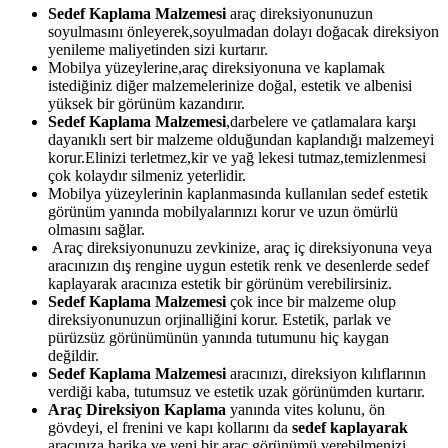
Sedef Kaplama Malzemesi
araç direksiyonunuzun
soyulmasını önleyerek,soyulmadan dolayı doğacak direksiyon
yenileme maliyetinden sizi kurtarır.
Mobilya yüzeylerine,araç direksiyonuna ve kaplamak
istediğiniz diğer malzemelerinize doğal, estetik ve albenisi
yüksek bir görünüm kazandırır.
Sedef Kaplama Malzemesi
,darbelere ve çatlamalara karşı
dayanıklı sert bir malzeme olduğundan kaplandığı malzemeyi
korur.Elinizi terletmez,kir ve yağ lekesi tutmaz,temizlenmesi
çok kolaydır silmeniz yeterlidir.
Mobilya yüzeylerinin kaplanmasında kullanılan sedef estetik
görünüm yanında mobilyalarınızı korur ve uzun ömürlü
olmasını sağlar.
Araç direksiyonunuzu zevkinize, araç iç direksiyonuna veya
aracınızın dış rengine uygun estetik renk ve desenlerde sedef
kaplayarak aracınıza estetik bir görünüm verebilirsiniz.
Sedef Kaplama Malzemesi
çok ince bir malzeme olup
direksiyonunuzun orjinalliğini korur. Estetik, parlak ve
pürüzsüz görünümünün yanında tutumunu hiç kaygan
değildir.
Sedef Kaplama Malzemesi
aracınızı, direksiyon kılıflarının
verdiği kaba, tutumsuz ve estetik uzak görünümden kurtarır.
Araç Direksiyon Kaplama
yanında vites kolunu, ön
gövdeyi, el frenini ve kapı kollarını da
sedef kaplayarak
aracınıza harika ve yeni bir araç görünümü verebilmenizi