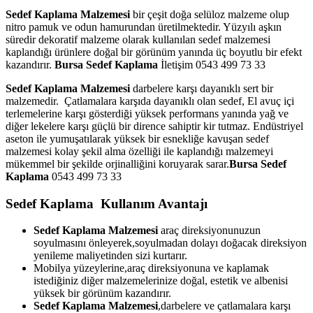
Sedef Kaplama Malzemesi
bir çeşit doğa selüloz malzeme olup
nitro pamuk ve odun hamurundan üretilmektedir. Yüzyılı aşkın
süredir dekoratif malzeme olarak kullanılan sedef malzemesi
kaplandığı ürünlere doğal bir görünüm yanında üç boyutlu bir efekt
kazandırır.
Bursa Sedef Kaplama
İletişim 0543 499 73 33
Sedef Kaplama Malzemesi
darbelere karşı dayanıklı sert bir
malzemedir. Çatlamalara karşıda dayanıklı olan sedef, El avuç içi
terlemelerine karşı gösterdiği yüksek performans yanında yağ ve
diğer lekelere karşı güçlü bir dirence sahiptir kir tutmaz. Endüstriyel
aseton ile yumuşatılarak yüksek bir esnekliğe kavuşan sedef
malzemesi kolay şekil alma özelliği ile kaplandığı malzemeyi
mükemmel bir şekilde orjinalliğini koruyarak sarar.
Bursa Sedef
Kaplama
0543 499 73 33
Sedef Kaplama Kullanım Avantajı
Sedef Kaplama Malzemesi
araç direksiyonunuzun
soyulmasını önleyerek,soyulmadan dolayı doğacak direksiyon
yenileme maliyetinden sizi kurtarır.
Mobilya yüzeylerine,araç direksiyonuna ve kaplamak
istediğiniz diğer malzemelerinize doğal, estetik ve albenisi
yüksek bir görünüm kazandırır.
Sedef Kaplama Malzemesi
,darbelere ve çatlamalara karşı