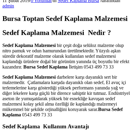
11 Şubat 2019
/
0 Yorumlar
/
in
Sedef Kaplama Bursa
/
tarafından
admin
Bursa Toptan Sedef Kaplama Malzemesi
Sedef Kaplama Malzemesi Nedir ?
Sedef Kaplama Malzemesi
bir çeşit doğa selüloz malzeme olup
nitro pamuk ve odun hamurundan üretilmektedir. Yüzyılı aşkın
süredir dekoratif malzeme olarak kullanılan sedef malzemesi
kaplandığı ürünlere doğal bir görünüm yanında üç boyutlu bir efekt
kazandırır.
Bursa Sedef Kaplama
İletişim 0543 499 73 33
Sedef Kaplama Malzemesi
darbelere karşı dayanıklı sert bir
malzemedir. Çatlamalara karşıda dayanıklı olan sedef, El avuç içi
terlemelerine karşı gösterdiği yüksek performans yanında yağ ve
diğer lekelere karşı güçlü bir dirence sahiptir kir tutmaz. Endüstriyel
aseton ile yumuşatılarak yüksek bir esnekliğe kavuşan sedef
malzemesi kolay şekil alma özelliği ile kaplandığı malzemeyi
mükemmel bir şekilde orjinalliğini koruyarak sarar.
Bursa Sedef
Kaplama
0543 499 73 33
Sedef Kaplama Kullanım Avantajı