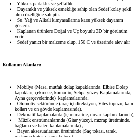
Yüksek parlaklık ve şeffaflık
Dayanıklı ve yüksek esnekliğe sahip olan Sedef kolay şekil
alma özelliğine sahiptir.
Su, Yağ ve Alkali kimyasallarına karsı yüksek dayanım
gösterir.
Kaplanan ürünlere Doğal ve Uç boyutlu 3D bir görünüm
verir
Sedef yanıcı bir malzeme olup, 150 C ve üzerinde alev alır
Kullanım Alanları:
Mobilya (Masa, mutfak dolap kapaklarında, Elbise Dolap
kapakları, çekmece, komodin, Sehpa yüzey Kaplamalarında,
Ayna çerçevelerinde) kaplamalarında,
Otomotiv sektöründe (araç içi direksiyon, Vites topuzu, kapı
kolları ve on gövde kaplamasında),
Dekoratif kaplamalarda (iç mimaride, duvar kaplamalarında),
Müzik enstrümanlarında (Gitar yüzeyi, mızrap üretiminde,
bağlama ve bateri kaplamalarında) ,
Bayan aksesuarlarının üretiminde (Saç tokası, tarak,
malzeme kutusu, ayna kutusu),