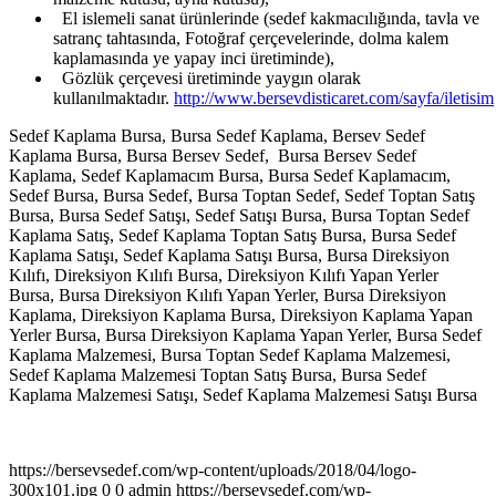
El islemeli sanat ürünlerinde (sedef kakmacılığında, tavla ve
satranç tahtasında, Fotoğraf çerçevelerinde, dolma kalem
kaplamasında ye yapay inci üretiminde),
Gözlük çerçevesi üretiminde yaygın olarak
kullanılmaktadır.
http://www.bersevdisticaret.com/sayfa/iletisim
Sedef Kaplama Bursa, Bursa Sedef Kaplama, Bersev Sedef
Kaplama Bursa, Bursa Bersev Sedef, Bursa Bersev Sedef
Kaplama, Sedef Kaplamacım Bursa, Bursa Sedef Kaplamacım,
Sedef Bursa, Bursa Sedef, Bursa Toptan Sedef, Sedef Toptan Satış
Bursa, Bursa Sedef Satışı, Sedef Satışı Bursa, Bursa Toptan Sedef
Kaplama Satış, Sedef Kaplama Toptan Satış Bursa, Bursa Sedef
Kaplama Satışı, Sedef Kaplama Satışı Bursa, Bursa Direksiyon
Kılıfı, Direksiyon Kılıfı Bursa, Direksiyon Kılıfı Yapan Yerler
Bursa, Bursa Direksiyon Kılıfı Yapan Yerler, Bursa Direksiyon
Kaplama, Direksiyon Kaplama Bursa, Direksiyon Kaplama Yapan
Yerler Bursa, Bursa Direksiyon Kaplama Yapan Yerler, Bursa Sedef
Kaplama Malzemesi, Bursa Toptan Sedef Kaplama Malzemesi,
Sedef Kaplama Malzemesi Toptan Satış Bursa, Bursa Sedef
Kaplama Malzemesi Satışı, Sedef Kaplama Malzemesi Satışı Bursa
https://bersevsedef.com/wp-content/uploads/2018/04/logo-
300x101.jpg
0
0
admin
https://bersevsedef.com/wp-