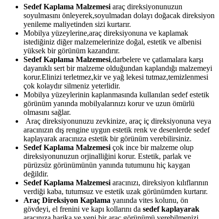
Sedef Kaplama Malzemesi
araç direksiyonunuzun
soyulmasını önleyerek,soyulmadan dolayı doğacak direksiyon
yenileme maliyetinden sizi kurtarır.
Mobilya yüzeylerine,araç direksiyonuna ve kaplamak
istediğiniz diğer malzemelerinize doğal, estetik ve albenisi
yüksek bir görünüm kazandırır.
Sedef Kaplama Malzemesi
,darbelere ve çatlamalara karşı
dayanıklı sert bir malzeme olduğundan kaplandığı malzemeyi
korur.Elinizi terletmez,kir ve yağ lekesi tutmaz,temizlenmesi
çok kolaydır silmeniz yeterlidir.
Mobilya yüzeylerinin kaplanmasında kullanılan sedef estetik
görünüm yanında mobilyalarınızı korur ve uzun ömürlü
olmasını sağlar.
Araç direksiyonunuzu zevkinize, araç iç direksiyonuna veya
aracınızın dış rengine uygun estetik renk ve desenlerde sedef
kaplayarak aracınıza estetik bir görünüm verebilirsiniz.
Sedef Kaplama Malzemesi
çok ince bir malzeme olup
direksiyonunuzun orjinalliğini korur. Estetik, parlak ve
pürüzsüz görünümünün yanında tutumunu hiç kaygan
değildir.
Sedef Kaplama Malzemesi
aracınızı, direksiyon kılıflarının
verdiği kaba, tutumsuz ve estetik uzak görünümden kurtarır.
Araç Direksiyon Kaplama
yanında vites kolunu, ön
gövdeyi, el frenini ve kapı kollarını da
sedef kaplayarak
aracınıza harika ve yeni bir araç görünümü verebilmenizi