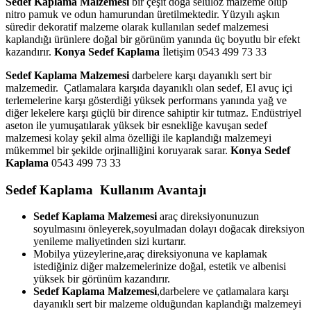
Sedef Kaplama Malzemesi
bir çeşit doğa selüloz malzeme olup
nitro pamuk ve odun hamurundan üretilmektedir. Yüzyılı aşkın
süredir dekoratif malzeme olarak kullanılan sedef malzemesi
kaplandığı ürünlere doğal bir görünüm yanında üç boyutlu bir efekt
kazandırır.
Konya Sedef Kaplama
İletişim 0543 499 73 33
Sedef Kaplama Malzemesi
darbelere karşı dayanıklı sert bir
malzemedir. Çatlamalara karşıda dayanıklı olan sedef, El avuç içi
terlemelerine karşı gösterdiği yüksek performans yanında yağ ve
diğer lekelere karşı güçlü bir dirence sahiptir kir tutmaz. Endüstriyel
aseton ile yumuşatılarak yüksek bir esnekliğe kavuşan sedef
malzemesi kolay şekil alma özelliği ile kaplandığı malzemeyi
mükemmel bir şekilde orjinalliğini koruyarak sarar.
Konya Sedef
Kaplama
0543 499 73 33
Sedef Kaplama Kullanım Avantajı
Sedef Kaplama Malzemesi
araç direksiyonunuzun
soyulmasını önleyerek,soyulmadan dolayı doğacak direksiyon
yenileme maliyetinden sizi kurtarır.
Mobilya yüzeylerine,araç direksiyonuna ve kaplamak
istediğiniz diğer malzemelerinize doğal, estetik ve albenisi
yüksek bir görünüm kazandırır.
Sedef Kaplama Malzemesi
,darbelere ve çatlamalara karşı
dayanıklı sert bir malzeme olduğundan kaplandığı malzemeyi