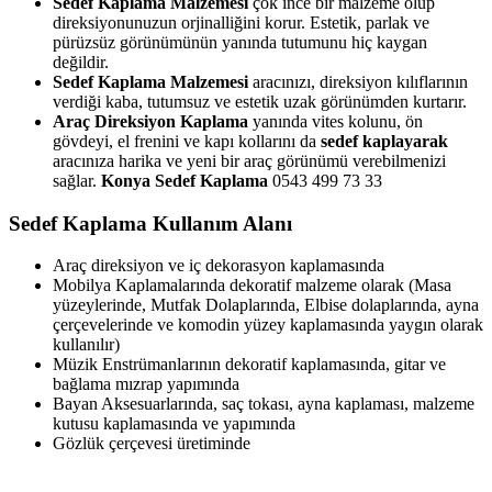
Sedef Kaplama Malzemesi
çok ince bir malzeme olup
direksiyonunuzun orjinalliğini korur. Estetik, parlak ve
pürüzsüz görünümünün yanında tutumunu hiç kaygan
değildir.
Sedef Kaplama Malzemesi
aracınızı, direksiyon kılıflarının
verdiği kaba, tutumsuz ve estetik uzak görünümden kurtarır.
Araç Direksiyon Kaplama
yanında vites kolunu, ön
gövdeyi, el frenini ve kapı kollarını da
sedef kaplayarak
aracınıza harika ve yeni bir araç görünümü verebilmenizi
sağlar.
Konya Sedef Kaplama
0543 499 73 33
Sedef Kaplama Kullanım Alanı
Araç direksiyon ve iç dekorasyon kaplamasında
Mobilya Kaplamalarında dekoratif malzeme olarak (Masa
yüzeylerinde, Mutfak Dolaplarında, Elbise dolaplarında, ayna
çerçevelerinde ve komodin yüzey kaplamasında yaygın olarak
kullanılır)
Müzik Enstrümanlarının dekoratif kaplamasında, gitar ve
bağlama mızrap yapımında
Bayan Aksesuarlarında, saç tokası, ayna kaplaması, malzeme
kutusu kaplamasında ve yapımında
Gözlük çerçevesi üretiminde