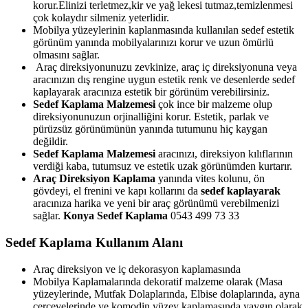
korur.Elinizi terletmez,kir ve yağ lekesi tutmaz,temizlenmesi
çok kolaydır silmeniz yeterlidir.
Mobilya yüzeylerinin kaplanmasında kullanılan sedef estetik
görünüm yanında mobilyalarınızı korur ve uzun ömürlü
olmasını sağlar.
Araç direksiyonunuzu zevkinize, araç iç direksiyonuna veya
aracınızın dış rengine uygun estetik renk ve desenlerde sedef
kaplayarak aracınıza estetik bir görünüm verebilirsiniz.
Sedef Kaplama Malzemesi
çok ince bir malzeme olup
direksiyonunuzun orjinalliğini korur. Estetik, parlak ve
pürüzsüz görünümünün yanında tutumunu hiç kaygan
değildir.
Sedef Kaplama Malzemesi
aracınızı, direksiyon kılıflarının
verdiği kaba, tutumsuz ve estetik uzak görünümden kurtarır.
Araç Direksiyon Kaplama
yanında vites kolunu, ön
gövdeyi, el frenini ve kapı kollarını da
sedef kaplayarak
aracınıza harika ve yeni bir araç görünümü verebilmenizi
sağlar.
Konya Sedef Kaplama
0543 499 73 33
Sedef Kaplama Kullanım Alanı
Araç direksiyon ve iç dekorasyon kaplamasında
Mobilya Kaplamalarında dekoratif malzeme olarak (Masa
yüzeylerinde, Mutfak Dolaplarında, Elbise dolaplarında, ayna
çerçevelerinde ve komodin yüzey kaplamasında yaygın olarak