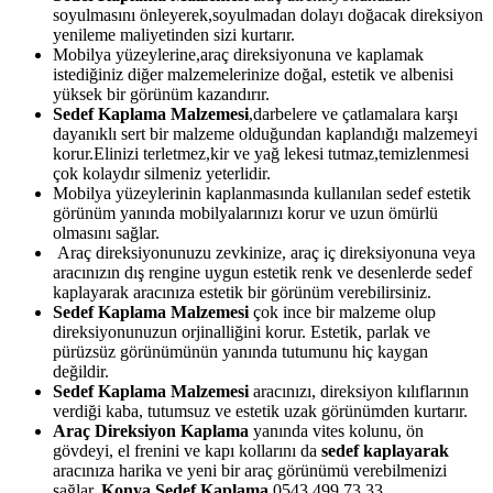
soyulmasını önleyerek,soyulmadan dolayı doğacak direksiyon
yenileme maliyetinden sizi kurtarır.
Mobilya yüzeylerine,araç direksiyonuna ve kaplamak
istediğiniz diğer malzemelerinize doğal, estetik ve albenisi
yüksek bir görünüm kazandırır.
Sedef Kaplama Malzemesi
,darbelere ve çatlamalara karşı
dayanıklı sert bir malzeme olduğundan kaplandığı malzemeyi
korur.Elinizi terletmez,kir ve yağ lekesi tutmaz,temizlenmesi
çok kolaydır silmeniz yeterlidir.
Mobilya yüzeylerinin kaplanmasında kullanılan sedef estetik
görünüm yanında mobilyalarınızı korur ve uzun ömürlü
olmasını sağlar.
Araç direksiyonunuzu zevkinize, araç iç direksiyonuna veya
aracınızın dış rengine uygun estetik renk ve desenlerde sedef
kaplayarak aracınıza estetik bir görünüm verebilirsiniz.
Sedef Kaplama Malzemesi
çok ince bir malzeme olup
direksiyonunuzun orjinalliğini korur. Estetik, parlak ve
pürüzsüz görünümünün yanında tutumunu hiç kaygan
değildir.
Sedef Kaplama Malzemesi
aracınızı, direksiyon kılıflarının
verdiği kaba, tutumsuz ve estetik uzak görünümden kurtarır.
Araç Direksiyon Kaplama
yanında vites kolunu, ön
gövdeyi, el frenini ve kapı kollarını da
sedef kaplayarak
aracınıza harika ve yeni bir araç görünümü verebilmenizi
sağlar.
Konya Sedef Kaplama
0543 499 73 33