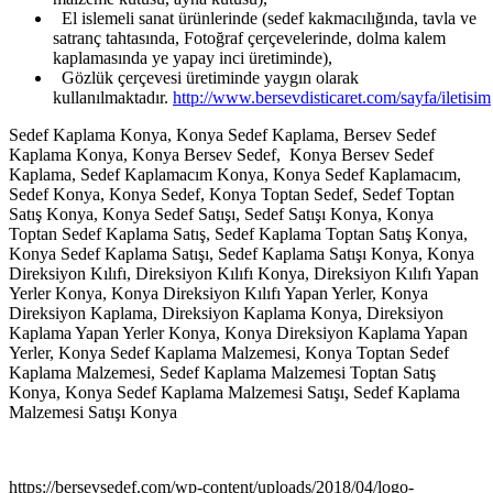
El islemeli sanat ürünlerinde (sedef kakmacılığında, tavla ve
satranç tahtasında, Fotoğraf çerçevelerinde, dolma kalem
kaplamasında ye yapay inci üretiminde),
Gözlük çerçevesi üretiminde yaygın olarak
kullanılmaktadır.
http://www.bersevdisticaret.com/sayfa/iletisim
Sedef Kaplama Konya, Konya Sedef Kaplama, Bersev Sedef
Kaplama Konya, Konya Bersev Sedef, Konya Bersev Sedef
Kaplama, Sedef Kaplamacım Konya, Konya Sedef Kaplamacım,
Sedef Konya, Konya Sedef, Konya Toptan Sedef, Sedef Toptan
Satış Konya, Konya Sedef Satışı, Sedef Satışı Konya, Konya
Toptan Sedef Kaplama Satış, Sedef Kaplama Toptan Satış Konya,
Konya Sedef Kaplama Satışı, Sedef Kaplama Satışı Konya, Konya
Direksiyon Kılıfı, Direksiyon Kılıfı Konya, Direksiyon Kılıfı Yapan
Yerler Konya, Konya Direksiyon Kılıfı Yapan Yerler, Konya
Direksiyon Kaplama, Direksiyon Kaplama Konya, Direksiyon
Kaplama Yapan Yerler Konya, Konya Direksiyon Kaplama Yapan
Yerler, Konya Sedef Kaplama Malzemesi, Konya Toptan Sedef
Kaplama Malzemesi, Sedef Kaplama Malzemesi Toptan Satış
Konya, Konya Sedef Kaplama Malzemesi Satışı, Sedef Kaplama
Malzemesi Satışı Konya
https://bersevsedef.com/wp-content/uploads/2018/04/logo-