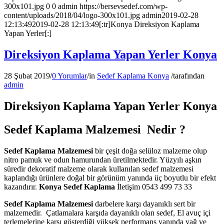
300x101.jpg
0
0
admin
https://bersevsedef.com/wp-
content/uploads/2018/04/logo-300x101.jpg
admin
2019-02-28
12:13:49
2019-02-28 12:13:49
[:tr]Konya Direksiyon Kaplama
Yapan Yerler[:]
Direksiyon Kaplama Yapan Yerler Konya
28 Şubat 2019
/
0 Yorumlar
/
in
Sedef Kaplama Konya
/
tarafından
admin
Direksiyon Kaplama Yapan Yerler Konya
Sedef Kaplama Malzemesi Nedir ?
Sedef Kaplama Malzemesi
bir çeşit doğa selüloz malzeme olup
nitro pamuk ve odun hamurundan üretilmektedir. Yüzyılı aşkın
süredir dekoratif malzeme olarak kullanılan sedef malzemesi
kaplandığı ürünlere doğal bir görünüm yanında üç boyutlu bir efekt
kazandırır.
Konya Sedef Kaplama
İletişim 0543 499 73 33
Sedef Kaplama Malzemesi
darbelere karşı dayanıklı sert bir
malzemedir. Çatlamalara karşıda dayanıklı olan sedef, El avuç içi
terlemelerine karşı gösterdiği yüksek performans yanında yağ ve