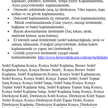
kapakları, çekmece, komodin, Sehpa yüzey Kaplamalarında,
Ayna çerçevelerinde) kaplamalarında,
Otomotiv sektöründe (araç içi direksiyon, Vites topuzu, kapı
kolları ve on gövde kaplamasında),
Dekoratif kaplamalarda (iç mimaride, duvar kaplamalarında),
Müzik enstrümanlarında (Gitar yüzeyi, mızrap üretiminde,
bağlama ve bateri kaplamalarında) ,
Bayan aksesuarlarının üretiminde (Saç tokası, tarak,
malzeme kutusu, ayna kutusu),
El islemeli sanat ürünlerinde (sedef kakmacılığında, tavla ve
satranç tahtasında, Fotoğraf çerçevelerinde, dolma kalem
kaplamasında ye yapay inci üretiminde),
Gözlük çerçevesi üretiminde yaygın olarak
kullanılmaktadır.
http://www.bersevdisticaret.com/sayfa/iletisim
Sedef Kaplama Konya, Konya Sedef Kaplama, Bersev Sedef
Kaplama Konya, Konya Bersev Sedef, Konya Bersev Sedef
Kaplama, Sedef Kaplamacım Konya, Konya Sedef Kaplamacım,
Sedef Konya, Konya Sedef, Konya Toptan Sedef, Sedef Toptan
Satış Konya, Konya Sedef Satışı, Sedef Satışı Konya, Konya
Toptan Sedef Kaplama Satış, Sedef Kaplama Toptan Satış Konya,
Konya Sedef Kaplama Satışı, Sedef Kaplama Satışı Konya, Konya
Direksiyon Kılıfı, Direksiyon Kılıfı Konya, Direksiyon Kılıfı Yapan
Yerler Konya, Konya Direksiyon Kılıfı Yapan Yerler, Konya
Direksiyon Kaplama, Direksiyon Kaplama Konya, Direksiyon