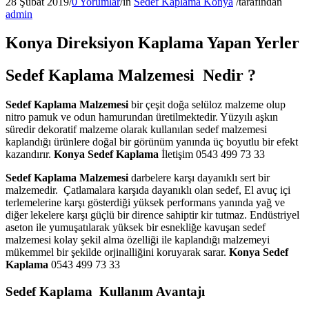
28 Şubat 2019
/
0 Yorumlar
/
in
Sedef Kaplama Konya
/
tarafından
admin
Konya Direksiyon Kaplama Yapan Yerler
Sedef Kaplama Malzemesi Nedir ?
Sedef Kaplama Malzemesi
bir çeşit doğa selüloz malzeme olup
nitro pamuk ve odun hamurundan üretilmektedir. Yüzyılı aşkın
süredir dekoratif malzeme olarak kullanılan sedef malzemesi
kaplandığı ürünlere doğal bir görünüm yanında üç boyutlu bir efekt
kazandırır.
Konya Sedef Kaplama
İletişim 0543 499 73 33
Sedef Kaplama Malzemesi
darbelere karşı dayanıklı sert bir
malzemedir. Çatlamalara karşıda dayanıklı olan sedef, El avuç içi
terlemelerine karşı gösterdiği yüksek performans yanında yağ ve
diğer lekelere karşı güçlü bir dirence sahiptir kir tutmaz. Endüstriyel
aseton ile yumuşatılarak yüksek bir esnekliğe kavuşan sedef
malzemesi kolay şekil alma özelliği ile kaplandığı malzemeyi
mükemmel bir şekilde orjinalliğini koruyarak sarar.
Konya Sedef
Kaplama
0543 499 73 33
Sedef Kaplama Kullanım Avantajı