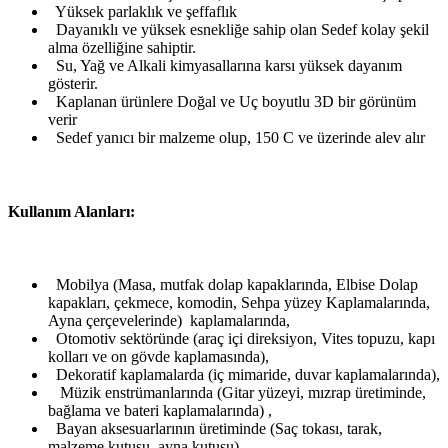
Yüksek parlaklık ve şeffaflık
Dayanıklı ve yüksek esnekliğe sahip olan Sedef kolay şekil
alma özelliğine sahiptir.
Su, Yağ ve Alkali kimyasallarına karsı yüksek dayanım
gösterir.
Kaplanan ürünlere Doğal ve Uç boyutlu 3D bir görünüm
verir
Sedef yanıcı bir malzeme olup, 150 C ve üzerinde alev alır
Kullanım Alanları:
Mobilya (Masa, mutfak dolap kapaklarında, Elbise Dolap
kapakları, çekmece, komodin, Sehpa yüzey Kaplamalarında,
Ayna çerçevelerinde) kaplamalarında,
Otomotiv sektöründe (araç içi direksiyon, Vites topuzu, kapı
kolları ve on gövde kaplamasında),
Dekoratif kaplamalarda (iç mimaride, duvar kaplamalarında),
Müzik enstrümanlarında (Gitar yüzeyi, mızrap üretiminde,
bağlama ve bateri kaplamalarında) ,
Bayan aksesuarlarının üretiminde (Saç tokası, tarak,
malzeme kutusu, ayna kutusu),