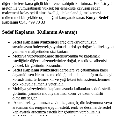
diğer lekelere karşı güçlü bir dirence sahiptir kir tutmaz. Endüstriyel
aseton ile yumuşatılarak yüksek bir esnekliğe kavuşan sedef
malzemesi kolay şekil alma özelliği ile kaplandığı malzemeyi
mükemmel bir şekilde orjinalliğini koruyarak sarar.
Konya Sedef
Kaplama
0543 499 73 33
Sedef Kaplama Kullanım Avantajı
Sedef Kaplama Malzemesi
araç direksiyonunuzun
soyulmasını önleyerek,soyulmadan dolayı doğacak direksiyon
yenileme maliyetinden sizi kurtarır.
Mobilya yüzeylerine,araç direksiyonuna ve kaplamak
istediğiniz diğer malzemelerinize doğal, estetik ve albenisi
yüksek bir görünüm kazandırır.
Sedef Kaplama Malzemesi
,darbelere ve çatlamalara karşı
dayanıklı sert bir malzeme olduğundan kaplandığı malzemeyi
korur.Elinizi terletmez,kir ve yağ lekesi tutmaz,temizlenmesi
çok kolaydır silmeniz yeterlidir.
Mobilya yüzeylerinin kaplanmasında kullanılan sedef estetik
görünüm yanında mobilyalarınızı korur ve uzun ömürlü
olmasını sağlar.
Araç direksiyonunuzu zevkinize, araç iç direksiyonuna veya
aracınızın dış rengine uygun estetik renk ve desenlerde sedef
kaplayarak aracınıza estetik bir görünüm verebilirsiniz.