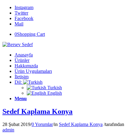
Instagram
Twitter
Facebook
Mail
0
Shopping Cart
Anasayfa
Ürünler
Hakkımızda
Ürün Uygulamaları
İletişim
Dil:
Turkish
English
Menu
Sedef Kaplama Konya
28 Şubat 2019
/
0 Yorumlar
/
in
Sedef Kaplama Konya
/
tarafından
admin