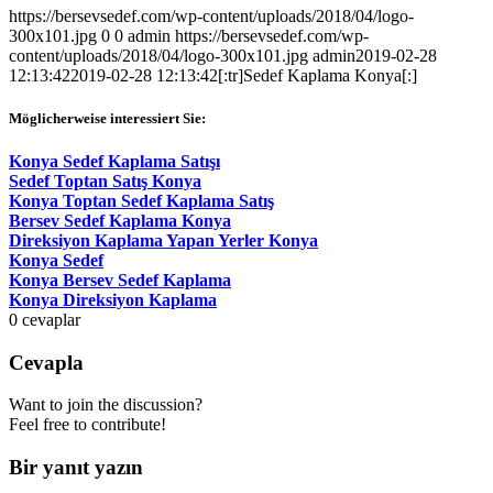
https://bersevsedef.com/wp-content/uploads/2018/04/logo-
300x101.jpg
0
0
admin
https://bersevsedef.com/wp-
content/uploads/2018/04/logo-300x101.jpg
admin
2019-02-28
12:13:42
2019-02-28 12:13:42
[:tr]Sedef Kaplama Konya[:]
Möglicherweise interessiert Sie:
Konya Sedef Kaplama Satışı
Sedef Toptan Satış Konya
Konya Toptan Sedef Kaplama Satış
Bersev Sedef Kaplama Konya
Direksiyon Kaplama Yapan Yerler Konya
Konya Sedef
Konya Bersev Sedef Kaplama
Konya Direksiyon Kaplama
0
cevaplar
Cevapla
Want to join the discussion?
Feel free to contribute!
Bir yanıt yazın