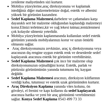
yenileme maliyetinden sizi kurtarır.
Mobilya yüzeylerine,araç direksiyonuna ve kaplamak
istediğiniz diğer malzemelerinize doğal, estetik ve albenisi
yüksek bir görünüm kazandırır.
Sedef Kaplama Malzemesi
,darbelere ve çatlamalara karşı
dayanıklı sert bir malzeme olduğundan kaplandığı malzemeyi
korur.Elinizi terletmez,kir ve yağ lekesi tutmaz,temizlenmesi
çok kolaydır silmeniz yeterlidir.
Mobilya yüzeylerinin kaplanmasında kullanılan sedef estetik
görünüm yanında mobilyalarınızı korur ve uzun ömürlü
olmasını sağlar.
Araç direksiyonunuzu zevkinize, araç iç direksiyonuna veya
aracınızın dış rengine uygun estetik renk ve desenlerde sedef
kaplayarak aracınıza estetik bir görünüm verebilirsiniz.
Sedef Kaplama Malzemesi
çok ince bir malzeme olup
direksiyonunuzun orjinalliğini korur. Estetik, parlak ve
pürüzsüz görünümünün yanında tutumunu hiç kaygan
değildir.
Sedef Kaplama Malzemesi
aracınızı, direksiyon kılıflarının
verdiği kaba, tutumsuz ve estetik uzak görünümden kurtarır.
Araç Direksiyon Kaplama
yanında vites kolunu, ön
gövdeyi, el frenini ve kapı kollarını da
sedef kaplayarak
aracınıza harika ve yeni bir araç görünümü verebilmenizi
sağlar.
Konya Sedef Kaplama
0543 499 73 33