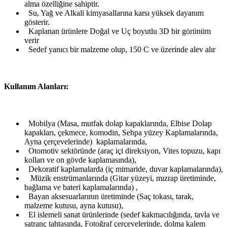
alma özelliğine sahiptir.
Su, Yağ ve Alkali kimyasallarına karsı yüksek dayanım
gösterir.
Kaplanan ürünlere Doğal ve Uç boyutlu 3D bir görünüm
verir
Sedef yanıcı bir malzeme olup, 150 C ve üzerinde alev alır
Kullanım Alanları:
Mobilya (Masa, mutfak dolap kapaklarında, Elbise Dolap
kapakları, çekmece, komodin, Sehpa yüzey Kaplamalarında,
Ayna çerçevelerinde) kaplamalarında,
Otomotiv sektöründe (araç içi direksiyon, Vites topuzu, kapı
kolları ve on gövde kaplamasında),
Dekoratif kaplamalarda (iç mimaride, duvar kaplamalarında),
Müzik enstrümanlarında (Gitar yüzeyi, mızrap üretiminde,
bağlama ve bateri kaplamalarında) ,
Bayan aksesuarlarının üretiminde (Saç tokası, tarak,
malzeme kutusu, ayna kutusu),
El islemeli sanat ürünlerinde (sedef kakmacılığında, tavla ve
satranç tahtasında, Fotoğraf çerçevelerinde, dolma kalem