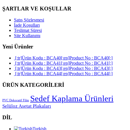
ŞARTLAR VE KOŞULLAR
Satış Sözleşmesi
İade Koşulları
Teslimat Süresi
Site Kullanımı
Yeni Ürünler
[:tr]Ürün Kodu : BCA40[:en]Product No : BCA40[:]
[:tr]Ürün Kodu : BCA41[:en]Product No : BCA41[:]
[:tr]Ürün Kodu : BCA43[:en]Product No : BCA43[:]
[:tr]Ürün Kodu : BCA44[:en]Product No : BCA44[:]
ÜRÜN KATEGORİLERİ
Sedef Kaplama Ürünleri
PVC Dekoratif Film
Selüloz Asetat Plakaları
DİL
Turkish