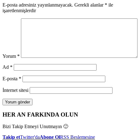
E-posta adresiniz yayınlanmayacak.
Gerekli alanlar
*
ile
işaretlenmişlerdir
Yorum
*
Ad
*
E-posta
*
İnternet sitesi
HER AN FARKINDA OLUN
Bizi Takip Etmeyi Unutmayın 🙂
Takip et
Twitter'da
Abone Ol
RSS Beslemesine