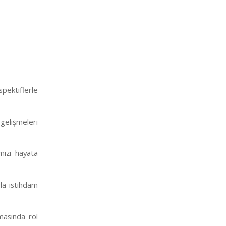
spektiflerle
 gelişmeleri
mizi hayata
la istihdam
şmasında rol