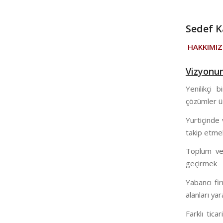
Sedef K
HAKKIMI
Vizyonu
Yenilikçi b
çözümler ür
Yurtiçinde 
takip etmek
Toplum ve 
geçirmek
Yabancı fi
alanları y
Farklı tica