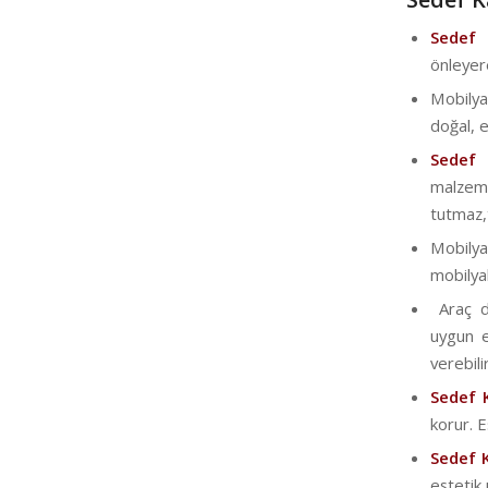
Sede
önleyer
Mobilya
doğal, e
Sedef
malzeme
tutmaz,t
Mobily
mobilyal
Araç di
uygun e
verebilir
Sedef 
korur. 
Sedef 
estetik