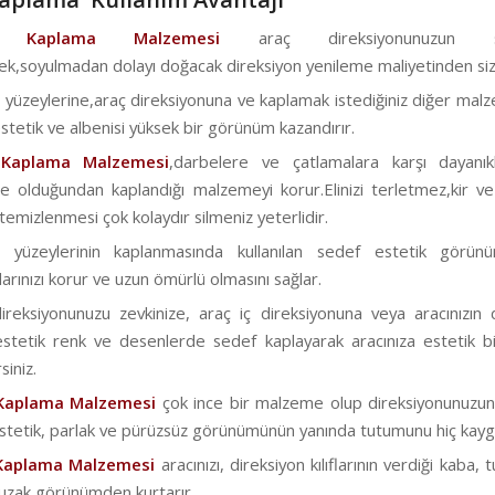
f Kaplama Malzemesi
araç direksiyonunuzun soy
ek,soyulmadan dolayı doğacak direksiyon yenileme maliyetinden sizi 
 yüzeylerine,araç direksiyonuna ve kaplamak istediğiniz diğer malz
stetik ve albenisi yüksek bir görünüm kazandırır.
 Kaplama Malzemesi
,darbelere ve çatlamalara karşı dayanık
 olduğundan kaplandığı malzemeyi korur.Elinizi terletmez,kir ve
emizlenmesi çok kolaydır silmeniz yeterlidir.
a yüzeylerinin kaplanmasında kullanılan sedef estetik görün
arınızı korur ve uzun ömürlü olmasını sağlar.
reksiyonunuzu zevkinize, araç iç direksiyonuna veya aracınızın 
stetik renk ve desenlerde sedef kaplayarak aracınıza estetik 
siniz.
Kaplama Malzemesi
çok ince bir malzeme olup direksiyonunuzun or
Estetik, parlak ve pürüzsüz görünümünün yanında tutumunu hiç kayga
Kaplama Malzemesi
aracınızı, direksiyon kılıflarının verdiği kaba,
 uzak görünümden kurtarır.