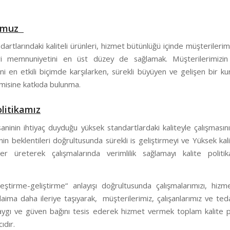
umuz
artlarındaki kaliteli ürünleri, hizmet bütünlüğü içinde müşteriler
i memnuniyetini en üst düzey de sağlamak. Müşterilerimizin 
ini en etkili biçimde karşılarken, sürekli büyüyen ve gelişen bir k
misine katkıda bulunma.
olitikamız
aninin ihtiyaç duyduğu yüksek standartlardaki kaliteyle çalışmasın
nin beklentileri doğrultusunda sürekli is geliştirmeyi ve Yüksek kali
er üreterek çalışmalarında verimlilik sağlamayı kalite politik
yileştirme-geliştirme“ anlayışı doğrultusunda çalışmalarımızı, hiz
daima daha ileriye taşıyarak, müşterilerimiz, çalışanlarımız ve teda
aygı ve güven bağını tesis ederek hizmet vermek toplam kalite po
ıdır.