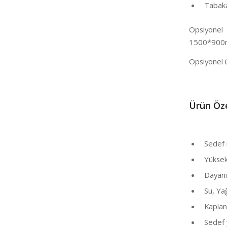
Tabaka 
Opsiyonel
1500*900
Opsiyonel 
Ü
rün Öze
Sedef m
Yüksek p
Dayanıkl
Su, Yağ 
Kaplana
Sedef y