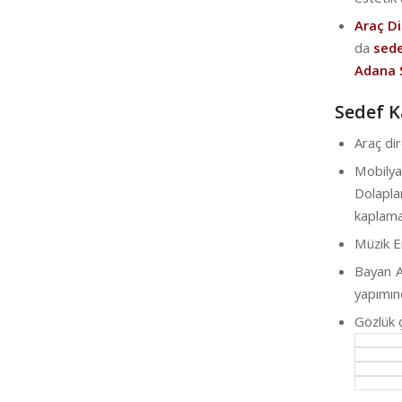
Araç D
da
sede
Adana 
Sedef K
Araç di
Mobily
Dolapl
kaplamas
Müzik E
Bayan A
yapımın
Gözlük 