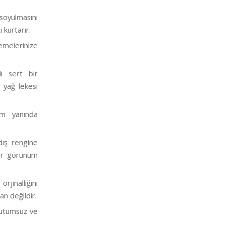
ulmasını
kurtarır.
emelerinize
lı sert bir
 yağ lekesi
üm yanında
dış rengine
bir görünüm
jinalliğini
n değildir.
 tutumsuz ve