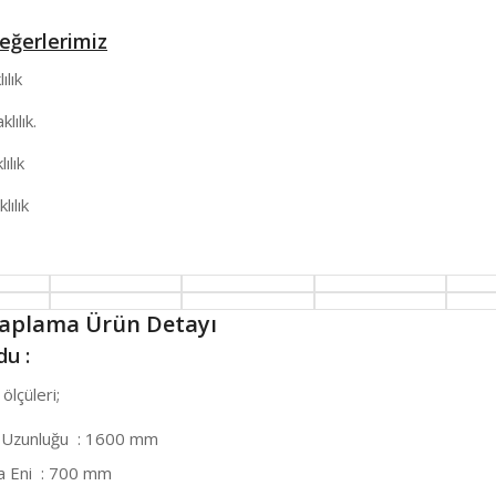
eğerlerimiz
ılık
ılık.
ılık
lılık
Kaplama Ürün Detayı
u :
ölçüleri;
 Uzunluğu : 1600 mm
 Eni : 700 mm