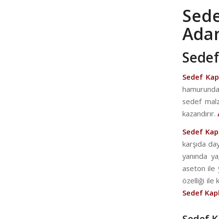
Sed
Ada
Sedef
Sedef Ka
hamurundan
sedef malz
kazandırır.
Sedef Ka
karşıda day
yanında ya
aseton ile
özelliği il
Sedef Ka
Sedef K