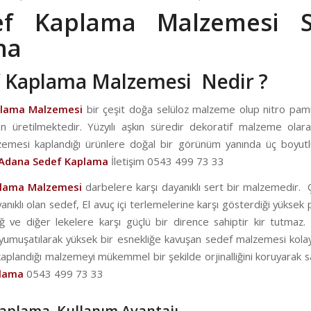
ef Kaplama Malzemesi Sa
na
 Kaplama Malzemesi Nedir ?
plama Malzemesi
bir çeşit doğa selüloz malzeme olup nitro pa
 üretilmektedir. Yüzyılı aşkın süredir dekoratif malzeme olarak
emesi kaplandığı ürünlere doğal bir görünüm yanında üç boyutl
Adana Sedef Kaplama
İletişim 0543 499 73 33
plama Malzemesi
darbelere karşı dayanıklı sert bir malzemedir. 
anıklı olan sedef, El avuç içi terlemelerine karşı gösterdiği yükse
ğ ve diğer lekelere karşı güçlü bir dirence sahiptir kir tutmaz. 
 yumuşatılarak yüksek bir esnekliğe kavuşan sedef malzemesi kolay
e kaplandığı malzemeyi mükemmel bir şekilde orjinalliğini koruyarak s
plama
0543 499 73 33
aplama Kullanım Avantajı