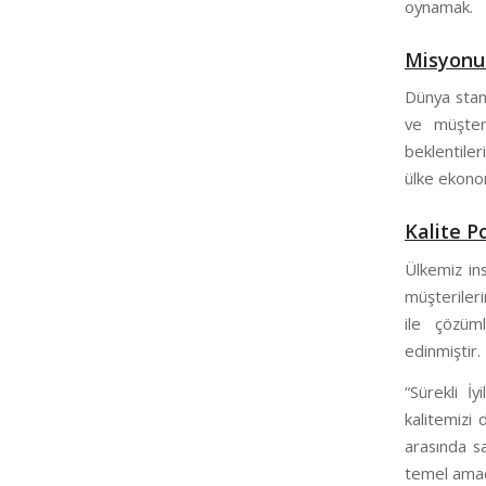
oynamak.
Misyon
Dünya stand
ve müşter
beklentiler
ülke ekono
Kalite P
Ülkemiz ins
müşterileri
ile çözüml
edinmiştir.
“Sürekli İ
kalitemizi 
arasında s
temel amac