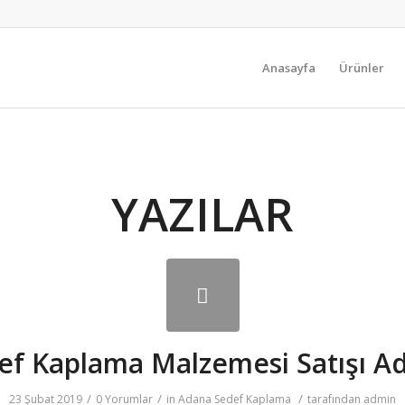
Anasayfa
Ürünler
YAZILAR
ef Kaplama Malzemesi Satışı A
/
/
/
23 Şubat 2019
0 Yorumlar
in
Adana Sedef Kaplama
tarafından
admin