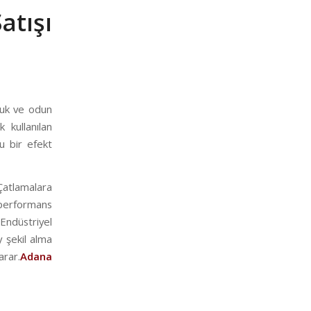
tışı
muk ve odun
 kullanılan
u bir efekt
Çatlamalara
k performans
Endüstriyel
 şekil alma
arar.
Adana