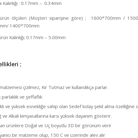
Kalınlığı : 0.17mm – 0.34mm
 ürün ölçüleri (Müşteri siparişine göre) ; 1600*700mm / 15
mm/ 1400*700mm
ürün Kalınlığı; 0.17mm – 5.00mm
llikleri ;
alzemesi çizilmez, Kir Tutmaz ve kullandıkça parlar.
arlaklık ve şeffaflık
ı ve yüksek esnekliğe sahip olan Sedef kolay şekil alma özelliğine s
ve Alkali kimyasallarına karsı yüksek dayanım gösterir.
n ürünlere Doğal ve Uç boyutlu 3D bir görünüm verir
anıcı bir malzeme olup, 150 C ve üzerinde alev alır