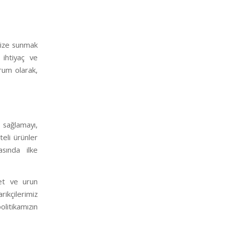
imize sunmak
ihtiyaç ve
urum olarak,
ı sağlamayı,
teli ürünler
asında ilke
met ve urun
rikçilerimiz
litikamızın