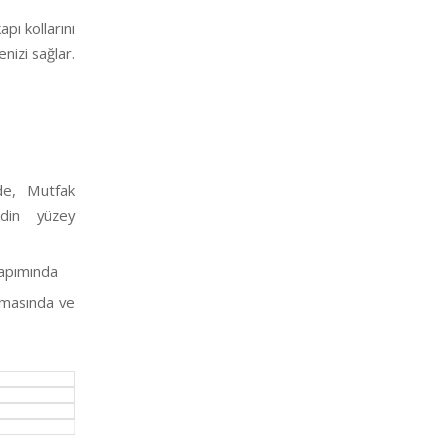
pı kollarını
nizi sağlar.
de, Mutfak
odin yüzey
yapımında
amasında ve