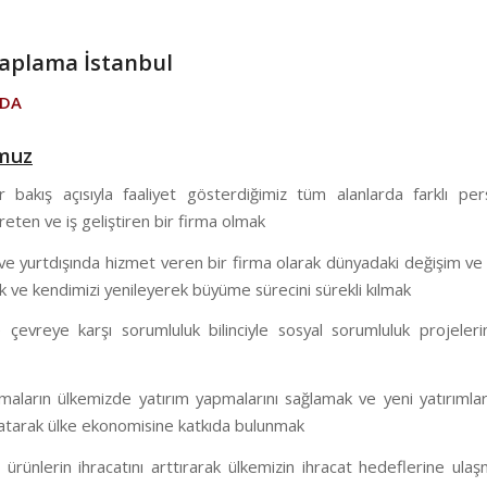
aplama İstanbul
ZDA
muz
ir bakış açısıyla faaliyet gösterdiğimiz tüm alanlarda farklı per
eten ve iş geliştiren bir firma olmak
ve yurtdışında hizmet veren bir firma olarak dünyadaki değişim ve
 ve kendimizi yenileyerek büyüme sürecini sürekli kılmak
çevreye karşı sorumluluk bilinciyle sosyal sorumluluk projeleri
rmaların ülkemizde yatırım yapmalarını sağlamak ve yeni yatırımlar
aratarak ülke ekonomisine katkıda bulunmak
ri ürünlerin ihracatını arttırarak ülkemizin ihracat hedeflerine ula