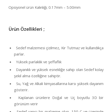
Opsiyonel ürün Kalınlığı; 0.17mm – 5.00mm
Ü
rün Özellikleri ;
Sedef malzemesi çizilmez, Kir Tutmaz ve kullandıkça
parlar.
Yüksek parlaklık ve şeffaflık
Dayanıklı ve yüksek esnekliğe sahip olan Sedef kolay
şekil alma özelliğine sahiptir.
Su, Yağ ve Alkali kimyasallarına karsı yüksek dayanım
gösterir.
Kaplanan ürünlere Doğal ve Uç boyutlu 3D bir
görünüm verir
Sedef yanıcı bir malzeme olup, 150 C ve üzerinde