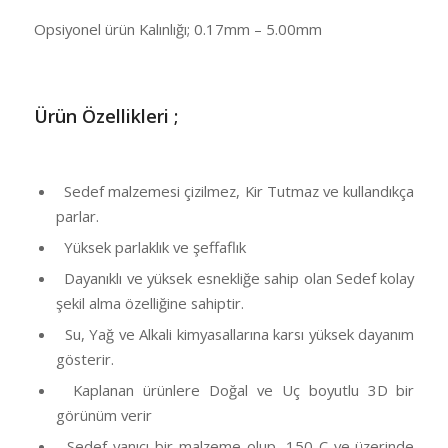
Opsiyonel ürün Kalınlığı; 0.17mm – 5.00mm
Ü
rün Özellikleri ;
Sedef malzemesi çizilmez, Kir Tutmaz ve kullandıkça
parlar.
Yüksek parlaklık ve şeffaflık
Dayanıklı ve yüksek esnekliğe sahip olan Sedef kolay
şekil alma özelliğine sahiptir.
Su, Yağ ve Alkali kimyasallarına karsı yüksek dayanım
gösterir.
Kaplanan ürünlere Doğal ve Uç boyutlu 3D bir
görünüm verir
Sedef yanıcı bir malzeme olup, 150 C ve üzerinde