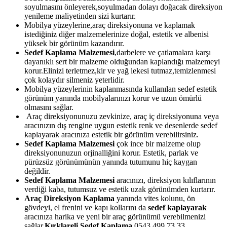
soyulmasını önleyerek,soyulmadan dolayı doğacak direksiyon
yenileme maliyetinden sizi kurtarır.
Mobilya yüzeylerine,araç direksiyonuna ve kaplamak
istediğiniz diğer malzemelerinize doğal, estetik ve albenisi
yüksek bir görünüm kazandırır.
Sedef Kaplama Malzemesi
,darbelere ve çatlamalara karşı
dayanıklı sert bir malzeme olduğundan kaplandığı malzemeyi
korur.Elinizi terletmez,kir ve yağ lekesi tutmaz,temizlenmesi
çok kolaydır silmeniz yeterlidir.
Mobilya yüzeylerinin kaplanmasında kullanılan sedef estetik
görünüm yanında mobilyalarınızı korur ve uzun ömürlü
olmasını sağlar.
Araç direksiyonunuzu zevkinize, araç iç direksiyonuna veya
aracınızın dış rengine uygun estetik renk ve desenlerde sedef
kaplayarak aracınıza estetik bir görünüm verebilirsiniz.
Sedef Kaplama Malzemesi
çok ince bir malzeme olup
direksiyonunuzun orjinalliğini korur. Estetik, parlak ve
pürüzsüz görünümünün yanında tutumunu hiç kaygan
değildir.
Sedef Kaplama Malzemesi
aracınızı, direksiyon kılıflarının
verdiği kaba, tutumsuz ve estetik uzak görünümden kurtarır.
Araç Direksiyon Kaplama
yanında vites kolunu, ön
gövdeyi, el frenini ve kapı kollarını da
sedef kaplayarak
aracınıza harika ve yeni bir araç görünümü verebilmenizi
sağlar.
Kırklareli
Sedef Kaplama
0543 499 73 33