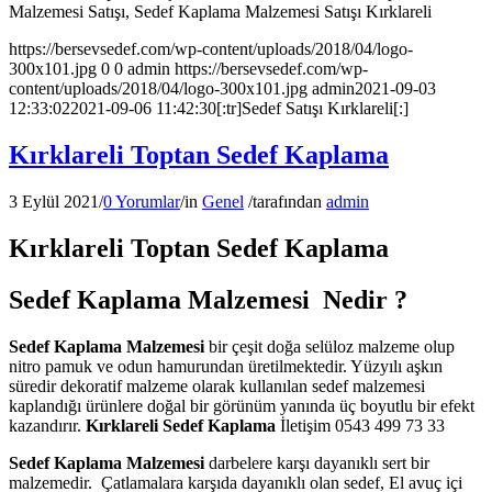
Malzemesi Satışı, Sedef Kaplama Malzemesi Satışı Kırklareli
https://bersevsedef.com/wp-content/uploads/2018/04/logo-
300x101.jpg
0
0
admin
https://bersevsedef.com/wp-
content/uploads/2018/04/logo-300x101.jpg
admin
2021-09-03
12:33:02
2021-09-06 11:42:30
[:tr]Sedef Satışı Kırklareli[:]
Kırklareli Toptan Sedef Kaplama
3 Eylül 2021
/
0 Yorumlar
/
in
Genel
/
tarafından
admin
Kırklareli Toptan Sedef Kaplama
Sedef Kaplama Malzemesi Nedir ?
Sedef Kaplama Malzemesi
bir çeşit doğa selüloz malzeme olup
nitro pamuk ve odun hamurundan üretilmektedir. Yüzyılı aşkın
süredir dekoratif malzeme olarak kullanılan sedef malzemesi
kaplandığı ürünlere doğal bir görünüm yanında üç boyutlu bir efekt
kazandırır.
Kırklareli Sedef Kaplama
İletişim 0543 499 73 33
Sedef Kaplama Malzemesi
darbelere karşı dayanıklı sert bir
malzemedir. Çatlamalara karşıda dayanıklı olan sedef, El avuç içi