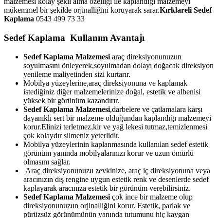
malzemesi kolay şekil alma özelliği ile kaplandığı malzemeyi
mükemmel bir şekilde orjinalliğini koruyarak sarar.
Kırklareli
Sedef
Kaplama
0543 499 73 33
Sedef Kaplama Kullanım Avantajı
Sedef Kaplama Malzemesi
araç direksiyonunuzun
soyulmasını önleyerek,soyulmadan dolayı doğacak direksiyon
yenileme maliyetinden sizi kurtarır.
Mobilya yüzeylerine,araç direksiyonuna ve kaplamak
istediğiniz diğer malzemelerinize doğal, estetik ve albenisi
yüksek bir görünüm kazandırır.
Sedef Kaplama Malzemesi
,darbelere ve çatlamalara karşı
dayanıklı sert bir malzeme olduğundan kaplandığı malzemeyi
korur.Elinizi terletmez,kir ve yağ lekesi tutmaz,temizlenmesi
çok kolaydır silmeniz yeterlidir.
Mobilya yüzeylerinin kaplanmasında kullanılan sedef estetik
görünüm yanında mobilyalarınızı korur ve uzun ömürlü
olmasını sağlar.
Araç direksiyonunuzu zevkinize, araç iç direksiyonuna veya
aracınızın dış rengine uygun estetik renk ve desenlerde sedef
kaplayarak aracınıza estetik bir görünüm verebilirsiniz.
Sedef Kaplama Malzemesi
çok ince bir malzeme olup
direksiyonunuzun orjinalliğini korur. Estetik, parlak ve
pürüzsüz görünümünün yanında tutumunu hiç kaygan