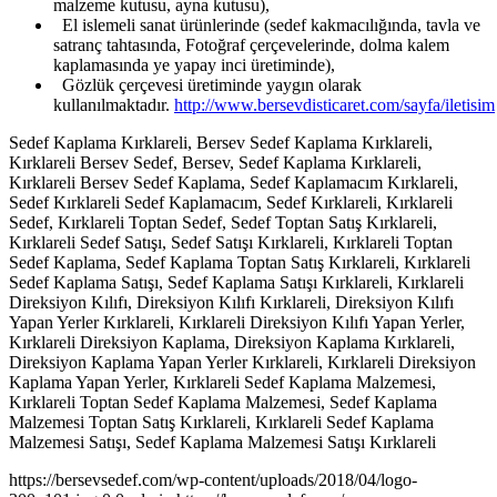
malzeme kutusu, ayna kutusu),
El islemeli sanat ürünlerinde (sedef kakmacılığında, tavla ve
satranç tahtasında, Fotoğraf çerçevelerinde, dolma kalem
kaplamasında ye yapay inci üretiminde),
Gözlük çerçevesi üretiminde yaygın olarak
kullanılmaktadır.
http://www.bersevdisticaret.com/sayfa/iletisim
Sedef Kaplama Kırklareli, Bersev Sedef Kaplama Kırklareli,
Kırklareli Bersev Sedef, Bersev, Sedef Kaplama Kırklareli,
Kırklareli Bersev Sedef Kaplama, Sedef Kaplamacım Kırklareli,
Sedef Kırklareli Sedef Kaplamacım, Sedef Kırklareli, Kırklareli
Sedef, Kırklareli Toptan Sedef, Sedef Toptan Satış Kırklareli,
Kırklareli Sedef Satışı, Sedef Satışı Kırklareli, Kırklareli Toptan
Sedef Kaplama, Sedef Kaplama Toptan Satış Kırklareli, Kırklareli
Sedef Kaplama Satışı, Sedef Kaplama Satışı Kırklareli, Kırklareli
Direksiyon Kılıfı, Direksiyon Kılıfı Kırklareli, Direksiyon Kılıfı
Yapan Yerler Kırklareli, Kırklareli Direksiyon Kılıfı Yapan Yerler,
Kırklareli Direksiyon Kaplama, Direksiyon Kaplama Kırklareli,
Direksiyon Kaplama Yapan Yerler Kırklareli, Kırklareli Direksiyon
Kaplama Yapan Yerler, Kırklareli Sedef Kaplama Malzemesi,
Kırklareli Toptan Sedef Kaplama Malzemesi, Sedef Kaplama
Malzemesi Toptan Satış Kırklareli, Kırklareli Sedef Kaplama
Malzemesi Satışı, Sedef Kaplama Malzemesi Satışı Kırklareli
https://bersevsedef.com/wp-content/uploads/2018/04/logo-