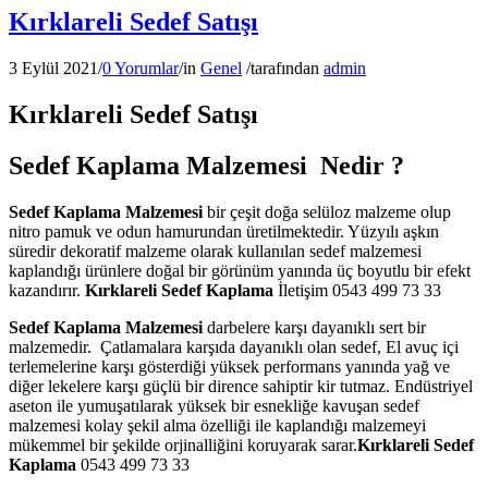
Kırklareli Sedef Satışı
3 Eylül 2021
/
0 Yorumlar
/
in
Genel
/
tarafından
admin
Kırklareli Sedef Satışı
Sedef Kaplama Malzemesi Nedir ?
Sedef Kaplama Malzemesi
bir çeşit doğa selüloz malzeme olup
nitro pamuk ve odun hamurundan üretilmektedir. Yüzyılı aşkın
süredir dekoratif malzeme olarak kullanılan sedef malzemesi
kaplandığı ürünlere doğal bir görünüm yanında üç boyutlu bir efekt
kazandırır.
Kırklareli Sedef Kaplama
İletişim 0543 499 73 33
Sedef Kaplama Malzemesi
darbelere karşı dayanıklı sert bir
malzemedir. Çatlamalara karşıda dayanıklı olan sedef, El avuç içi
terlemelerine karşı gösterdiği yüksek performans yanında yağ ve
diğer lekelere karşı güçlü bir dirence sahiptir kir tutmaz. Endüstriyel
aseton ile yumuşatılarak yüksek bir esnekliğe kavuşan sedef
malzemesi kolay şekil alma özelliği ile kaplandığı malzemeyi
mükemmel bir şekilde orjinalliğini koruyarak sarar.
Kırklareli
Sedef
Kaplama
0543 499 73 33