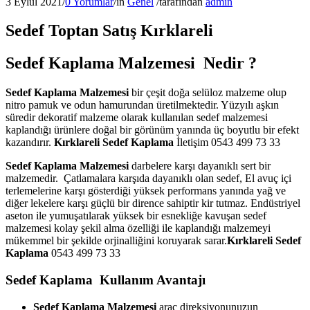
3 Eylül 2021
/
0 Yorumlar
/
in
Genel
/
tarafından
admin
Sedef Toptan Satış Kırklareli
Sedef Kaplama Malzemesi Nedir ?
Sedef Kaplama Malzemesi
bir çeşit doğa selüloz malzeme olup
nitro pamuk ve odun hamurundan üretilmektedir. Yüzyılı aşkın
süredir dekoratif malzeme olarak kullanılan sedef malzemesi
kaplandığı ürünlere doğal bir görünüm yanında üç boyutlu bir efekt
kazandırır.
Kırklareli Sedef Kaplama
İletişim 0543 499 73 33
Sedef Kaplama Malzemesi
darbelere karşı dayanıklı sert bir
malzemedir. Çatlamalara karşıda dayanıklı olan sedef, El avuç içi
terlemelerine karşı gösterdiği yüksek performans yanında yağ ve
diğer lekelere karşı güçlü bir dirence sahiptir kir tutmaz. Endüstriyel
aseton ile yumuşatılarak yüksek bir esnekliğe kavuşan sedef
malzemesi kolay şekil alma özelliği ile kaplandığı malzemeyi
mükemmel bir şekilde orjinalliğini koruyarak sarar.
Kırklareli
Sedef
Kaplama
0543 499 73 33
Sedef Kaplama Kullanım Avantajı
Sedef Kaplama Malzemesi
araç direksiyonunuzun