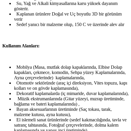
Su, Yağ ve Alkali kimyasallarına karsı yüksek dayanım
gösterir.
Kaplanan ürünlere Doğal ve Uç boyutlu 3D bir görünüm
verir
Sedef yanıcı bir malzeme olup, 150 C ve üzerinde alev alır
Kullanım Alanları:
Mobilya (Masa, mutfak dolap kapaklarında, Elbise Dolap
kapakları, çekmece, komodin, Sehpa yüzey Kaplamalarında,
Ayna çerçevelerinde) kaplamalarında,
Otomotiv sektöründe (araç içi direksiyon, Vites topuzu, kapı
kolları ve on gövde kaplamasında),
Dekoratif kaplamalarda (iç mimaride, duvar kaplamalarında),
Müzik ekstrumanlarında (Gitar yüzeyi, mızrap üretiminde,
bağlama ve bateri kaplamalarında) ,
Bayan aksesuarlarının üretiminde (Saç tokası, tarak,
malzeme kutusu, ayna kutusu),
El islemeli sanat ürünlerinde (sedef kakmacılığında, tavla ve
satranç tahtasında, Fotoğraf çerçevelerinde, dolma kalem
kaplamasında ye yapay inci üretiminde),