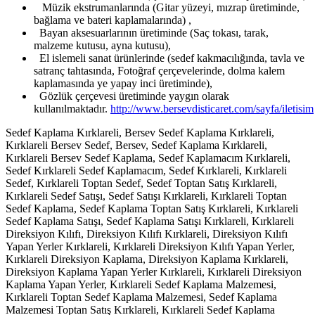
Müzik ekstrumanlarında (Gitar yüzeyi, mızrap üretiminde,
bağlama ve bateri kaplamalarında) ,
Bayan aksesuarlarının üretiminde (Saç tokası, tarak,
malzeme kutusu, ayna kutusu),
El islemeli sanat ürünlerinde (sedef kakmacılığında, tavla ve
satranç tahtasında, Fotoğraf çerçevelerinde, dolma kalem
kaplamasında ye yapay inci üretiminde),
Gözlük çerçevesi üretiminde yaygın olarak
kullanılmaktadır.
http://www.bersevdisticaret.com/sayfa/iletisim
Sedef Kaplama Kırklareli, Bersev Sedef Kaplama Kırklareli,
Kırklareli Bersev Sedef, Bersev, Sedef Kaplama Kırklareli,
Kırklareli Bersev Sedef Kaplama, Sedef Kaplamacım Kırklareli,
Sedef Kırklareli Sedef Kaplamacım, Sedef Kırklareli, Kırklareli
Sedef, Kırklareli Toptan Sedef, Sedef Toptan Satış Kırklareli,
Kırklareli Sedef Satışı, Sedef Satışı Kırklareli, Kırklareli Toptan
Sedef Kaplama, Sedef Kaplama Toptan Satış Kırklareli, Kırklareli
Sedef Kaplama Satışı, Sedef Kaplama Satışı Kırklareli, Kırklareli
Direksiyon Kılıfı, Direksiyon Kılıfı Kırklareli, Direksiyon Kılıfı
Yapan Yerler Kırklareli, Kırklareli Direksiyon Kılıfı Yapan Yerler,
Kırklareli Direksiyon Kaplama, Direksiyon Kaplama Kırklareli,
Direksiyon Kaplama Yapan Yerler Kırklareli, Kırklareli Direksiyon
Kaplama Yapan Yerler, Kırklareli Sedef Kaplama Malzemesi,
Kırklareli Toptan Sedef Kaplama Malzemesi, Sedef Kaplama
Malzemesi Toptan Satış Kırklareli, Kırklareli Sedef Kaplama