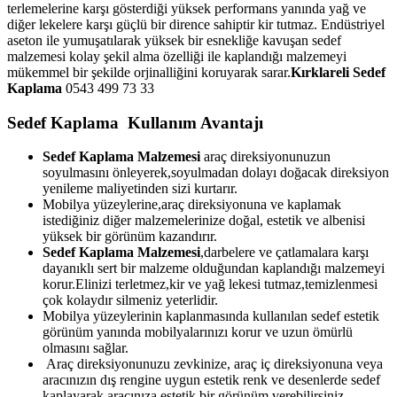
terlemelerine karşı gösterdiği yüksek performans yanında yağ ve
diğer lekelere karşı güçlü bir dirence sahiptir kir tutmaz. Endüstriyel
aseton ile yumuşatılarak yüksek bir esnekliğe kavuşan sedef
malzemesi kolay şekil alma özelliği ile kaplandığı malzemeyi
mükemmel bir şekilde orjinalliğini koruyarak sarar.
Kırklareli
Sedef
Kaplama
0543 499 73 33
Sedef Kaplama Kullanım Avantajı
Sedef Kaplama Malzemesi
araç direksiyonunuzun
soyulmasını önleyerek,soyulmadan dolayı doğacak direksiyon
yenileme maliyetinden sizi kurtarır.
Mobilya yüzeylerine,araç direksiyonuna ve kaplamak
istediğiniz diğer malzemelerinize doğal, estetik ve albenisi
yüksek bir görünüm kazandırır.
Sedef Kaplama Malzemesi
,darbelere ve çatlamalara karşı
dayanıklı sert bir malzeme olduğundan kaplandığı malzemeyi
korur.Elinizi terletmez,kir ve yağ lekesi tutmaz,temizlenmesi
çok kolaydır silmeniz yeterlidir.
Mobilya yüzeylerinin kaplanmasında kullanılan sedef estetik
görünüm yanında mobilyalarınızı korur ve uzun ömürlü
olmasını sağlar.
Araç direksiyonunuzu zevkinize, araç iç direksiyonuna veya
aracınızın dış rengine uygun estetik renk ve desenlerde sedef
kaplayarak aracınıza estetik bir görünüm verebilirsiniz.