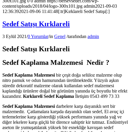
300x101.jpg
0
0
admin
https://bersevsedef.com/wp-
content/uploads/2018/04/logo-300x101.jpg
admin
2021-09-03
12:36:39
2021-09-06 11:41:48
[:tr]Kırklareli Sedef Satışı[:]
Sedef Satışı Kırklareli
3 Eylül 2021
/
0 Yorumlar
/
in
Genel
/
tarafından
admin
Sedef Satışı Kırklareli
Sedef Kaplama Malzemesi Nedir ?
Sedef Kaplama Malzemesi
bir çeşit doğa selüloz malzeme olup
nitro pamuk ve odun hamurundan üretilmektedir. Yüzyılı aşkın
süredir dekoratif malzeme olarak kullanılan sedef malzemesi
kaplandığı ürünlere doğal bir görünüm yanında üç boyutlu bir efekt
kazandırır.
Kırklareli Sedef Kaplama
İletişim 0543 499 73 33
Sedef Kaplama Malzemesi
darbelere karşı dayanıklı sert bir
malzemedir. Çatlamalara karşıda dayanıklı olan sedef, El avuç içi
terlemelerine karşı gösterdiği yüksek performans yanında yağ ve
diğer lekelere karşı güçlü bir dirence sahiptir kir tutmaz. Endüstriyel
aseton ile yumuşatılarak yüksek bir esnekliğe kavuşan sedef