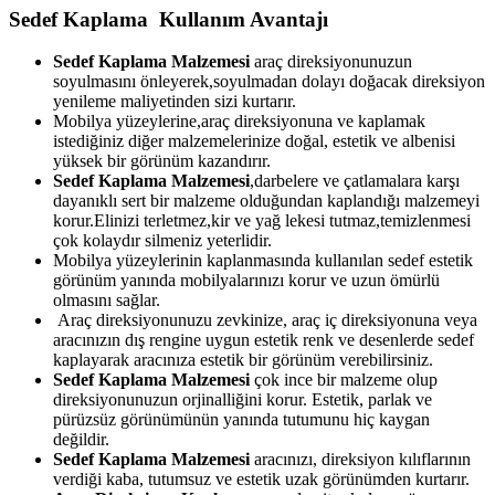
Sedef Kaplama Kullanım Avantajı
Sedef Kaplama Malzemesi
araç direksiyonunuzun
soyulmasını önleyerek,soyulmadan dolayı doğacak direksiyon
yenileme maliyetinden sizi kurtarır.
Mobilya yüzeylerine,araç direksiyonuna ve kaplamak
istediğiniz diğer malzemelerinize doğal, estetik ve albenisi
yüksek bir görünüm kazandırır.
Sedef Kaplama Malzemesi
,darbelere ve çatlamalara karşı
dayanıklı sert bir malzeme olduğundan kaplandığı malzemeyi
korur.Elinizi terletmez,kir ve yağ lekesi tutmaz,temizlenmesi
çok kolaydır silmeniz yeterlidir.
Mobilya yüzeylerinin kaplanmasında kullanılan sedef estetik
görünüm yanında mobilyalarınızı korur ve uzun ömürlü
olmasını sağlar.
Araç direksiyonunuzu zevkinize, araç iç direksiyonuna veya
aracınızın dış rengine uygun estetik renk ve desenlerde sedef
kaplayarak aracınıza estetik bir görünüm verebilirsiniz.
Sedef Kaplama Malzemesi
çok ince bir malzeme olup
direksiyonunuzun orjinalliğini korur. Estetik, parlak ve
pürüzsüz görünümünün yanında tutumunu hiç kaygan
değildir.
Sedef Kaplama Malzemesi
aracınızı, direksiyon kılıflarının
verdiği kaba, tutumsuz ve estetik uzak görünümden kurtarır.