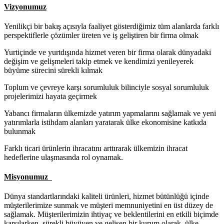
Vizyonumuz
Yenilikçi bir bakış açısıyla faaliyet gösterdiğimiz tüm alanlarda farklı
perspektiflerle çözümler üreten ve iş geliştiren bir firma olmak
Yurtiçinde ve yurtdışında hizmet veren bir firma olarak dünyadaki
değişim ve gelişmeleri takip etmek ve kendimizi yenileyerek
büyüme sürecini sürekli kılmak
Toplum ve çevreye karşı sorumluluk bilinciyle sosyal sorumluluk
projelerimizi hayata geçirmek
Yabancı firmaların ülkemizde yatırım yapmalarını sağlamak ve yeni
yatırımlarla istihdam alanları yaratarak ülke ekonomisine katkıda
bulunmak
Farklı ticari ürünlerin ihracatını arttırarak ülkemizin ihracat
hedeflerine ulaşmasında rol oynamak.
Misyonumuz
Dünya standartlarındaki kaliteli ürünleri, hizmet bütünlüğü içinde
müşterilerimize sunmak ve müşteri memnuniyetini en üst düzey de
sağlamak. Müşterilerimizin ihtiyaç ve beklentilerini en etkili biçimde
karşılarken, sürekli büyüyen ve gelişen bir kurum olarak, ülke