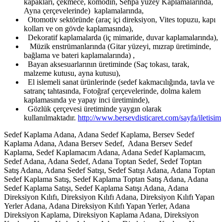
kapakları, çekmece, komodin, Sehpa yüzey Kaplamalarında,
Ayna çerçevelerinde) kaplamalarında,
Otomotiv sektöründe (araç içi direksiyon, Vites topuzu, kapı
kolları ve on gövde kaplamasında),
Dekoratif kaplamalarda (iç mimaride, duvar kaplamalarında),
Müzik enstrümanlarında (Gitar yüzeyi, mızrap üretiminde,
bağlama ve bateri kaplamalarında) ,
Bayan aksesuarlarının üretiminde (Saç tokası, tarak,
malzeme kutusu, ayna kutusu),
El islemeli sanat ürünlerinde (sedef kakmacılığında, tavla ve
satranç tahtasında, Fotoğraf çerçevelerinde, dolma kalem
kaplamasında ye yapay inci üretiminde),
Gözlük çerçevesi üretiminde yaygın olarak
kullanılmaktadır.
http://www.bersevdisticaret.com/sayfa/iletisim
Sedef Kaplama Adana, Adana Sedef Kaplama, Bersev Sedef
Kaplama Adana, Adana Bersev Sedef, Adana Bersev Sedef
Kaplama, Sedef Kaplamacım Adana, Adana Sedef Kaplamacım,
Sedef Adana, Adana Sedef, Adana Toptan Sedef, Sedef Toptan
Satış Adana, Adana Sedef Satışı, Sedef Satışı Adana, Adana Toptan
Sedef Kaplama Satış, Sedef Kaplama Toptan Satış Adana, Adana
Sedef Kaplama Satışı, Sedef Kaplama Satışı Adana, Adana
Direksiyon Kılıfı, Direksiyon Kılıfı Adana, Direksiyon Kılıfı Yapan
Yerler Adana, Adana Direksiyon Kılıfı Yapan Yerler, Adana
Direksiyon Kaplama, Direksiyon Kaplama Adana, Direksiyon