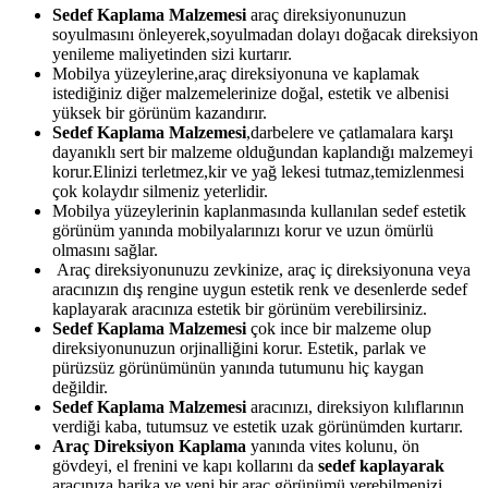
Sedef Kaplama Malzemesi
araç direksiyonunuzun
soyulmasını önleyerek,soyulmadan dolayı doğacak direksiyon
yenileme maliyetinden sizi kurtarır.
Mobilya yüzeylerine,araç direksiyonuna ve kaplamak
istediğiniz diğer malzemelerinize doğal, estetik ve albenisi
yüksek bir görünüm kazandırır.
Sedef Kaplama Malzemesi
,darbelere ve çatlamalara karşı
dayanıklı sert bir malzeme olduğundan kaplandığı malzemeyi
korur.Elinizi terletmez,kir ve yağ lekesi tutmaz,temizlenmesi
çok kolaydır silmeniz yeterlidir.
Mobilya yüzeylerinin kaplanmasında kullanılan sedef estetik
görünüm yanında mobilyalarınızı korur ve uzun ömürlü
olmasını sağlar.
Araç direksiyonunuzu zevkinize, araç iç direksiyonuna veya
aracınızın dış rengine uygun estetik renk ve desenlerde sedef
kaplayarak aracınıza estetik bir görünüm verebilirsiniz.
Sedef Kaplama Malzemesi
çok ince bir malzeme olup
direksiyonunuzun orjinalliğini korur. Estetik, parlak ve
pürüzsüz görünümünün yanında tutumunu hiç kaygan
değildir.
Sedef Kaplama Malzemesi
aracınızı, direksiyon kılıflarının
verdiği kaba, tutumsuz ve estetik uzak görünümden kurtarır.
Araç Direksiyon Kaplama
yanında vites kolunu, ön
gövdeyi, el frenini ve kapı kollarını da
sedef kaplayarak
aracınıza harika ve yeni bir araç görünümü verebilmenizi