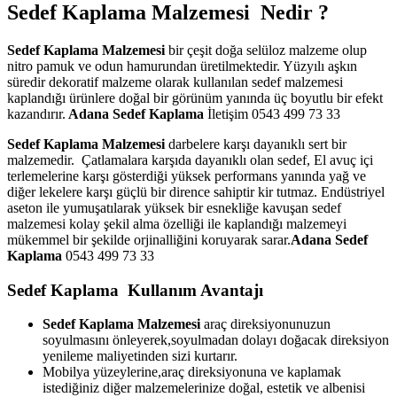
Sedef Kaplama Malzemesi Nedir ?
Sedef Kaplama Malzemesi
bir çeşit doğa selüloz malzeme olup
nitro pamuk ve odun hamurundan üretilmektedir. Yüzyılı aşkın
süredir dekoratif malzeme olarak kullanılan sedef malzemesi
kaplandığı ürünlere doğal bir görünüm yanında üç boyutlu bir efekt
kazandırır.
Adana Sedef Kaplama
İletişim 0543 499 73 33
Sedef Kaplama Malzemesi
darbelere karşı dayanıklı sert bir
malzemedir. Çatlamalara karşıda dayanıklı olan sedef, El avuç içi
terlemelerine karşı gösterdiği yüksek performans yanında yağ ve
diğer lekelere karşı güçlü bir dirence sahiptir kir tutmaz. Endüstriyel
aseton ile yumuşatılarak yüksek bir esnekliğe kavuşan sedef
malzemesi kolay şekil alma özelliği ile kaplandığı malzemeyi
mükemmel bir şekilde orjinalliğini koruyarak sarar.
Adana Sedef
Kaplama
0543 499 73 33
Sedef Kaplama Kullanım Avantajı
Sedef Kaplama Malzemesi
araç direksiyonunuzun
soyulmasını önleyerek,soyulmadan dolayı doğacak direksiyon
yenileme maliyetinden sizi kurtarır.
Mobilya yüzeylerine,araç direksiyonuna ve kaplamak
istediğiniz diğer malzemelerinize doğal, estetik ve albenisi