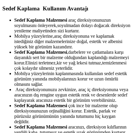
Sedef Kaplama Kullanım Avantajı
Sedef Kaplama Malzemesi
araç direksiyonunuzun
soyulmasını önleyerek,soyulmadan dolayı doğacak direksiyon
yenileme maliyetinden sizi kurtarır.
Mobilya yüzeylerine,araç direksiyonuna ve kaplamak
istediğiniz diğer malzemelerinize doğal, estetik ve albenisi
yüksek bir görünüm kazandırır.
Sedef Kaplama Malzemesi
,darbelere ve çatlamalara karşı
dayanıklı sert bir malzeme olduğundan kaplandığı malzemeyi
korur.Elinizi terletmez,kir ve yağ lekesi tutmaz,temizlenmesi
çok kolaydır silmeniz yeterlidir.
Mobilya yüzeylerinin kaplanmasında kullanılan sedef estetik
görünüm yanında mobilyalarınızı korur ve uzun ömürlü
olmasını sağlar.
Araç direksiyonunuzu zevkinize, araç iç direksiyonuna veya
aracınızın dış rengine uygun estetik renk ve desenlerde sedef
kaplayarak aracınıza estetik bir görünüm verebilirsiniz.
Sedef Kaplama Malzemesi
çok ince bir malzeme olup
direksiyonunuzun orjinalliğini korur. Estetik, parlak ve
pürüzsüz görünümünün yanında tutumunu hiç kaygan
değildir.
Sedef Kaplama Malzemesi
aracınızı, direksiyon kılıflarının
verdiği kaba, tutumsuz ve estetik uzak görünümden kurtarır.