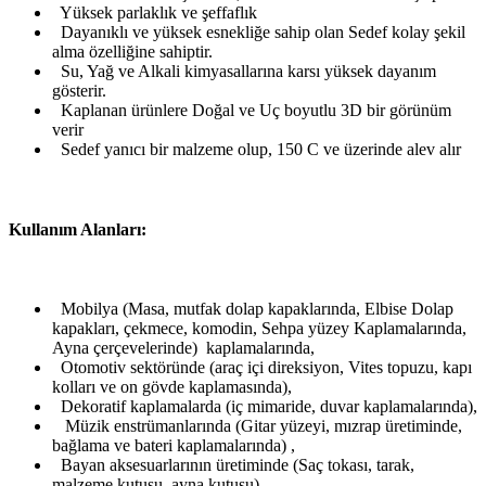
Yüksek parlaklık ve şeffaflık
Dayanıklı ve yüksek esnekliğe sahip olan Sedef kolay şekil
alma özelliğine sahiptir.
Su, Yağ ve Alkali kimyasallarına karsı yüksek dayanım
gösterir.
Kaplanan ürünlere Doğal ve Uç boyutlu 3D bir görünüm
verir
Sedef yanıcı bir malzeme olup, 150 C ve üzerinde alev alır
Kullanım Alanları:
Mobilya (Masa, mutfak dolap kapaklarında, Elbise Dolap
kapakları, çekmece, komodin, Sehpa yüzey Kaplamalarında,
Ayna çerçevelerinde) kaplamalarında,
Otomotiv sektöründe (araç içi direksiyon, Vites topuzu, kapı
kolları ve on gövde kaplamasında),
Dekoratif kaplamalarda (iç mimaride, duvar kaplamalarında),
Müzik enstrümanlarında (Gitar yüzeyi, mızrap üretiminde,
bağlama ve bateri kaplamalarında) ,
Bayan aksesuarlarının üretiminde (Saç tokası, tarak,
malzeme kutusu, ayna kutusu),