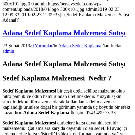
300x101.jpg
0
0
admin
https://bersevsedef.com/wp-
content/uploads/2018/04/logo-300x101.jpg
admin
2019-02-23
12:09:33
2019-02-23 12:09:33
[:tr]Sedef Kaplama Malzemesi Satışı
Adana[:]
Adana Sedef Kaplama Malzemesi Satışı
23 Şubat 2019
/
0 Yorumlar
/
in
Adana Sedef Kaplama
/
tarafından
admin
Adana Sedef Kaplama Malzemesi Satışı
Sedef Kaplama Malzemesi Nedir ?
Sedef Kaplama Malzemesi
bir çeşit doğa selüloz malzeme olup
nitro pamuk ve odun hamurundan üretilmektedir. Yüzyılı aşkın
süredir dekoratif malzeme olarak kullanılan sedef malzemesi
kaplandığı ürünlere doğal bir görünüm yanında üç boyutlu bir efekt
kazandırır.
Adana Sedef Kaplama
İletişim 0543 499 73 33
Sedef Kaplama Malzemesi
darbelere karşı dayanıklı sert bir
malzemedir. Çatlamalara karşıda dayanıklı olan sedef, El avuç içi
terlemelerine karşı gösterdiği yüksek performans yanında yağ ve