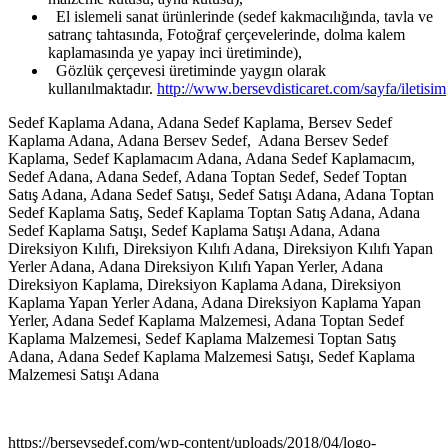
El islemeli sanat ürünlerinde (sedef kakmacılığında, tavla ve
satranç tahtasında, Fotoğraf çerçevelerinde, dolma kalem
kaplamasında ye yapay inci üretiminde),
Gözlük çerçevesi üretiminde yaygın olarak
kullanılmaktadır.
http://www.bersevdisticaret.com/sayfa/iletisim
Sedef Kaplama Adana, Adana Sedef Kaplama, Bersev Sedef
Kaplama Adana, Adana Bersev Sedef, Adana Bersev Sedef
Kaplama, Sedef Kaplamacım Adana, Adana Sedef Kaplamacım,
Sedef Adana, Adana Sedef, Adana Toptan Sedef, Sedef Toptan
Satış Adana, Adana Sedef Satışı, Sedef Satışı Adana, Adana Toptan
Sedef Kaplama Satış, Sedef Kaplama Toptan Satış Adana, Adana
Sedef Kaplama Satışı, Sedef Kaplama Satışı Adana, Adana
Direksiyon Kılıfı, Direksiyon Kılıfı Adana, Direksiyon Kılıfı Yapan
Yerler Adana, Adana Direksiyon Kılıfı Yapan Yerler, Adana
Direksiyon Kaplama, Direksiyon Kaplama Adana, Direksiyon
Kaplama Yapan Yerler Adana, Adana Direksiyon Kaplama Yapan
Yerler, Adana Sedef Kaplama Malzemesi, Adana Toptan Sedef
Kaplama Malzemesi, Sedef Kaplama Malzemesi Toptan Satış
Adana, Adana Sedef Kaplama Malzemesi Satışı, Sedef Kaplama
Malzemesi Satışı Adana
https://bersevsedef.com/wp-content/uploads/2018/04/logo-