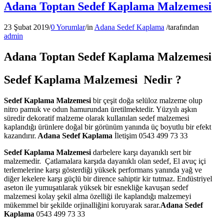
Adana Toptan Sedef Kaplama Malzemesi
23 Şubat 2019
/
0 Yorumlar
/
in
Adana Sedef Kaplama
/
tarafından
admin
Adana Toptan Sedef Kaplama Malzemesi
Sedef Kaplama Malzemesi Nedir ?
Sedef Kaplama Malzemesi
bir çeşit doğa selüloz malzeme olup
nitro pamuk ve odun hamurundan üretilmektedir. Yüzyılı aşkın
süredir dekoratif malzeme olarak kullanılan sedef malzemesi
kaplandığı ürünlere doğal bir görünüm yanında üç boyutlu bir efekt
kazandırır.
Adana Sedef Kaplama
İletişim 0543 499 73 33
Sedef Kaplama Malzemesi
darbelere karşı dayanıklı sert bir
malzemedir. Çatlamalara karşıda dayanıklı olan sedef, El avuç içi
terlemelerine karşı gösterdiği yüksek performans yanında yağ ve
diğer lekelere karşı güçlü bir dirence sahiptir kir tutmaz. Endüstriyel
aseton ile yumuşatılarak yüksek bir esnekliğe kavuşan sedef
malzemesi kolay şekil alma özelliği ile kaplandığı malzemeyi
mükemmel bir şekilde orjinalliğini koruyarak sarar.
Adana Sedef
Kaplama
0543 499 73 33