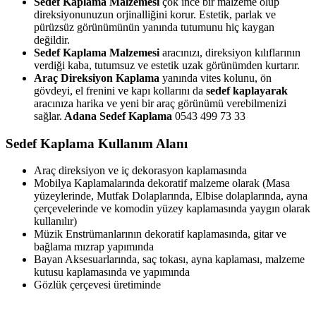
Sedef Kaplama Malzemesi
çok ince bir malzeme olup
direksiyonunuzun orjinalliğini korur. Estetik, parlak ve
pürüzsüz görünümünün yanında tutumunu hiç kaygan
değildir.
Sedef Kaplama Malzemesi
aracınızı, direksiyon kılıflarının
verdiği kaba, tutumsuz ve estetik uzak görünümden kurtarır.
Araç Direksiyon Kaplama
yanında vites kolunu, ön
gövdeyi, el frenini ve kapı kollarını da
sedef kaplayarak
aracınıza harika ve yeni bir araç görünümü verebilmenizi
sağlar.
Adana Sedef Kaplama
0543 499 73 33
Sedef Kaplama Kullanım Alanı
Araç direksiyon ve iç dekorasyon kaplamasında
Mobilya Kaplamalarında dekoratif malzeme olarak (Masa
yüzeylerinde, Mutfak Dolaplarında, Elbise dolaplarında, ayna
çerçevelerinde ve komodin yüzey kaplamasında yaygın olarak
kullanılır)
Müzik Enstrümanlarının dekoratif kaplamasında, gitar ve
bağlama mızrap yapımında
Bayan Aksesuarlarında, saç tokası, ayna kaplaması, malzeme
kutusu kaplamasında ve yapımında
Gözlük çerçevesi üretiminde