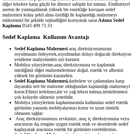
diğer lekelere karşı güçlü bir dirence sahiptir kir tutmaz. Endüstriyel
aseton ile yumuşatılarak yüksek bir esnekliğe kavuşan sedef
malzemesi kolay şekil alma özelliği ile kaplandığı malzemeyi
mükemmel bir şekilde orjinalliğini koruyarak sarar.
Adana Sedef
Kaplama
0543 499 73 33
Sedef Kaplama Kullanım Avantajı
Sedef Kaplama Malzemesi
araç direksiyonunuzun
soyulmasını önleyerek,soyulmadan dolayı doğacak direksiyon
yenileme maliyetinden sizi kurtarır.
Mobilya yüzeylerine,araç direksiyonuna ve kaplamak
istediğiniz diğer malzemelerinize doğal, estetik ve albenisi
yüksek bir görünüm kazandırır.
Sedef Kaplama Malzemesi
,darbelere ve çatlamalara karşı
dayanıklı sert bir malzeme olduğundan kaplandığı malzemeyi
korur.Elinizi terletmez,kir ve yağ lekesi tutmaz,temizlenmesi
çok kolaydır silmeniz yeterlidir.
Mobilya yüzeylerinin kaplanmasında kullanılan sedef estetik
görünüm yanında mobilyalarınızı korur ve uzun ömürlü
olmasını sağlar.
Araç direksiyonunuzu zevkinize, araç iç direksiyonuna veya
aracınızın dış rengine uygun estetik renk ve desenlerde sedef
kaplayarak aracınıza estetik bir görünüm verebilirsiniz.