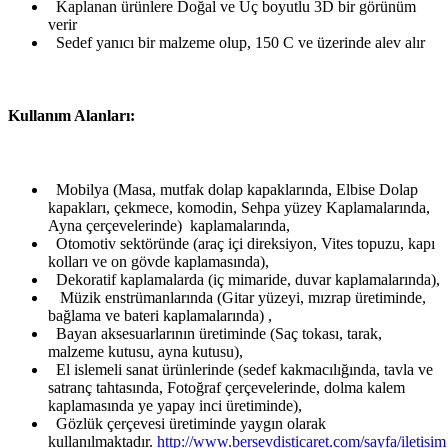
Kaplanan ürünlere Doğal ve Uç boyutlu 3D bir görünüm
verir
Sedef yanıcı bir malzeme olup, 150 C ve üzerinde alev alır
Kullanım Alanları:
Mobilya (Masa, mutfak dolap kapaklarında, Elbise Dolap
kapakları, çekmece, komodin, Sehpa yüzey Kaplamalarında,
Ayna çerçevelerinde) kaplamalarında,
Otomotiv sektöründe (araç içi direksiyon, Vites topuzu, kapı
kolları ve on gövde kaplamasında),
Dekoratif kaplamalarda (iç mimaride, duvar kaplamalarında),
Müzik enstrümanlarında (Gitar yüzeyi, mızrap üretiminde,
bağlama ve bateri kaplamalarında) ,
Bayan aksesuarlarının üretiminde (Saç tokası, tarak,
malzeme kutusu, ayna kutusu),
El islemeli sanat ürünlerinde (sedef kakmacılığında, tavla ve
satranç tahtasında, Fotoğraf çerçevelerinde, dolma kalem
kaplamasında ye yapay inci üretiminde),
Gözlük çerçevesi üretiminde yaygın olarak
kullanılmaktadır.
http://www.bersevdisticaret.com/sayfa/iletisim