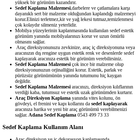
yüksek bir görünüm kazandırır.
Sedef Kaplama Malzemesi
,darbelere ve çatlamalara karşı
dayanıklı sert bir malzeme olduğundan kaplandığı malzemeyi
korur.Elinizi terletmez,kir ve yağ lekesi tutmaz,temizlenmesi
çok kolaydır silmeniz yeterlidir.
Mobilya yüzeylerinin kaplanmasında kullanılan sedef estetik
görünüm yanında mobilyalarınızı korur ve uzun ömürlü
olmasını sağlar.
Araç direksiyonunuzu zevkinize, araç iç direksiyonuna veya
aracınızın dış rengine uygun estetik renk ve desenlerde sedef
kaplayarak aracınıza estetik bir görünüm verebilirsiniz.
Sedef Kaplama Malzemesi
çok ince bir malzeme olup
direksiyonunuzun orjinalliğini korur. Estetik, parlak ve
pürüzsüz görünümünün yanında tutumunu hiç kaygan
değildir.
Sedef Kaplama Malzemesi
aracınızı, direksiyon kılıflarının
verdiği kaba, tutumsuz ve estetik uzak görünümden kurtarır.
Araç Direksiyon Kaplama
yanında vites kolunu, ön
gövdeyi, el frenini ve kapı kollarını da
sedef kaplayarak
aracınıza harika ve yeni bir araç görünümü verebilmenizi
sağlar.
Adana Sedef Kaplama
0543 499 73 33
Sedef Kaplama Kullanım Alanı
Araç direksiyon ve iç dekorasyon kaplamasında