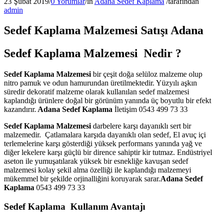
23 Şubat 2019
/
0 Yorumlar
/
in
Adana Sedef Kaplama
/
tarafından
admin
Sedef Kaplama Malzemesi Satışı Adana
Sedef Kaplama Malzemesi Nedir ?
Sedef Kaplama Malzemesi
bir çeşit doğa selüloz malzeme olup
nitro pamuk ve odun hamurundan üretilmektedir. Yüzyılı aşkın
süredir dekoratif malzeme olarak kullanılan sedef malzemesi
kaplandığı ürünlere doğal bir görünüm yanında üç boyutlu bir efekt
kazandırır.
Adana Sedef Kaplama
İletişim 0543 499 73 33
Sedef Kaplama Malzemesi
darbelere karşı dayanıklı sert bir
malzemedir. Çatlamalara karşıda dayanıklı olan sedef, El avuç içi
terlemelerine karşı gösterdiği yüksek performans yanında yağ ve
diğer lekelere karşı güçlü bir dirence sahiptir kir tutmaz. Endüstriyel
aseton ile yumuşatılarak yüksek bir esnekliğe kavuşan sedef
malzemesi kolay şekil alma özelliği ile kaplandığı malzemeyi
mükemmel bir şekilde orjinalliğini koruyarak sarar.
Adana Sedef
Kaplama
0543 499 73 33
Sedef Kaplama Kullanım Avantajı