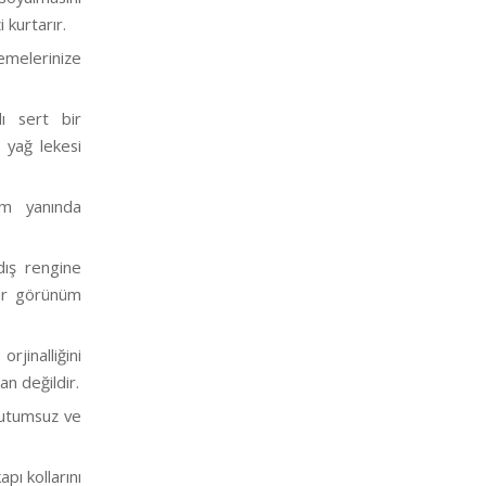
kurtarır.
emelerinize
lı sert bir
 yağ lekesi
üm yanında
dış rengine
bir görünüm
jinalliğini
n değildir.
 tutumsuz ve
pı kollarını