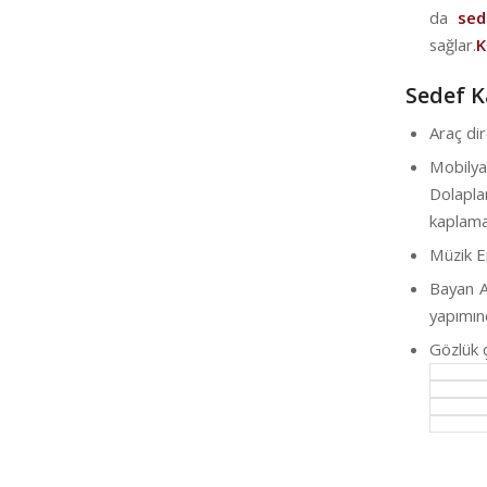
da
sede
sağlar.
K
Sedef K
Araç di
Mobily
Dolapl
kaplamas
Müzik E
Bayan A
yapımın
Gözlük 