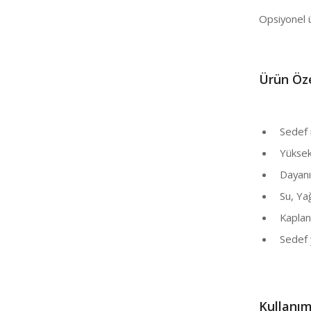
Opsiyonel 
Ü
rün Öze
Sedef m
Yüksek p
Dayanıkl
Su, Yağ 
Kaplana
Sedef y
Kullanım