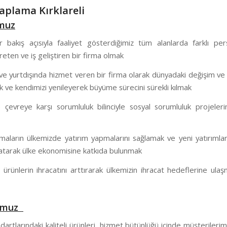
aplama Kırklareli
muz
ir bakış açısıyla faaliyet gösterdiğimiz tüm alanlarda farklı per
eten ve iş geliştiren bir firma olmak
ve yurtdışında hizmet veren bir firma olarak dünyadaki değişim ve
 ve kendimizi yenileyerek büyüme sürecini sürekli kılmak
çevreye karşı sorumluluk bilinciyle sosyal sorumluluk projeleri
rmaların ülkemizde yatırım yapmalarını sağlamak ve yeni yatırımlar
aratarak ülke ekonomisine katkıda bulunmak
ri ürünlerin ihracatını arttırarak ülkemizin ihracat hedeflerine ula
umuz
artlarındaki kaliteli ürünleri, hizmet bütünlüğü içinde müşteriler