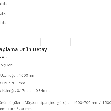
ılık.
ılık
lılık
Kaplama Ürün Detayı
u :
ölçüleri;
 Uzunluğu : 1600 mm
 Eni : 700 mm
Kalınlığı : 0.17mm – 0.34mm
 ürün ölçüleri (Müşteri siparişine göre) ; 1600*700mm / 15
mm/ 1400*700mm