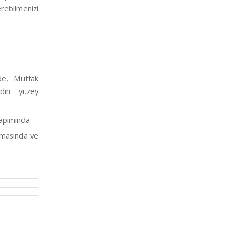
rebilmenizi
de, Mutfak
odin yüzey
yapımında
amasında ve