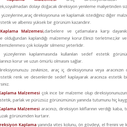
ek,soyulmadan dolayı doğacak direksiyon yenileme maliyetinden sizi 
 yüzeylerine,araç direksiyonuna ve kaplamak istediğiniz diğer malz
stetik ve albenisi yüksek bir görünüm kazandırır.
 Kaplama Malzemesi
,darbelere ve çatlamalara karşı dayanık
 olduğundan kaplandığı malzemeyi korur.Elinizi terletmez,kir ve
emizlenmesi çok kolaydır silmeniz yeterlidir.
a yüzeylerinin kaplanmasında kullanılan sedef estetik görün
arınızı korur ve uzun ömürlü olmasını sağlar.
reksiyonunuzu zevkinize, araç iç direksiyonuna veya aracınızın 
stetik renk ve desenlerde sedef kaplayarak aracınıza estetik 
siniz.
Kaplama Malzemesi
çok ince bir malzeme olup direksiyonunuzun or
Estetik, parlak ve pürüzsüz görünümünün yanında tutumunu hiç kayga
Kaplama Malzemesi
aracınızı, direksiyon kılıflarının verdiği kaba,
 uzak görünümden kurtarır.
ireksiyon Kaplama
yanında vites kolunu, ön gövdeyi, el frenini ve ka