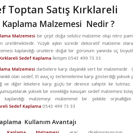
f Toptan Satış Kırklareli
 Kaplama Malzemesi Nedir ?
plama Malzemesi
bir çeşit doğa selüloz malzeme olup nitro pa
 üretilmektedir. Yüzyılı aşkın süredir dekoratif malzeme olarak
emesi kaplandığı ürünlere doğal bir görünüm yanında üç boyutl
Kırklareli Sedef Kaplama
İletişim 0543 499 73 33
plama Malzemesi
darbelere karşı dayanıklı sert bir malzemedir. 
anıklı olan sedef, El avuç içi terlemelerine karşı gösterdiği yükse
ğ ve diğer lekelere karşı güçlü bir dirence sahiptir kir tutmaz. 
 yumuşatılarak yüksek bir esnekliğe kavuşan sedef malzemesi kolay
ile kaplandığı malzemeyi mükemmel bir şekilde orjinalliğini
areli
Sedef Kaplama
0543 499 73 33
aplama Kullanım Avantajı
f Kaplama Malzemesi
araç direksiyonunuzun soy