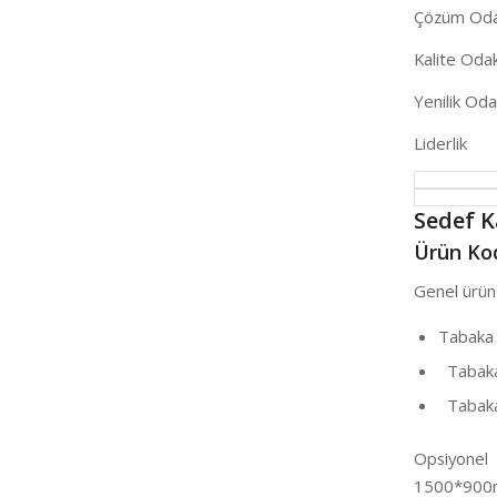
Çözüm Odakl
Kalite Odakl
Yenilik Odak
Liderlik
Sedef 
Ürün Kod
Genel ürün 
Tabaka
Tabaka
Tabaka 
Opsiyonel
1500*900