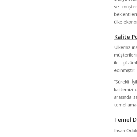
ve müşter
beklentiler
ülke ekono
Kalite P
Ülkemiz ins
müşterileri
ile çözüml
edinmiştir.
“Sürekli İ
kalitemizi 
arasında s
temel amac
Temel D
Ihsan Odakl