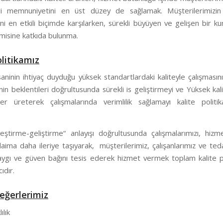
i memnuniyetini en üst düzey de sağlamak. Müşterilerimizin 
ini en etkili biçimde karşılarken, sürekli büyüyen ve gelişen bir k
misine katkıda bulunma.
olitikamız
aninin ihtiyaç duyduğu yüksek standartlardaki kaliteyle çalışmasın
nin beklentileri doğrultusunda sürekli is geliştirmeyi ve Yüksek kali
er üreterek çalışmalarında verimlilik sağlamayı kalite politik
yileştirme-geliştirme“ anlayışı doğrultusunda çalışmalarımızı, hiz
daima daha ileriye taşıyarak, müşterilerimiz, çalışanlarımız ve teda
aygı ve güven bağını tesis ederek hizmet vermek toplam kalite po
ıdır.
eğerlerimiz
ılık