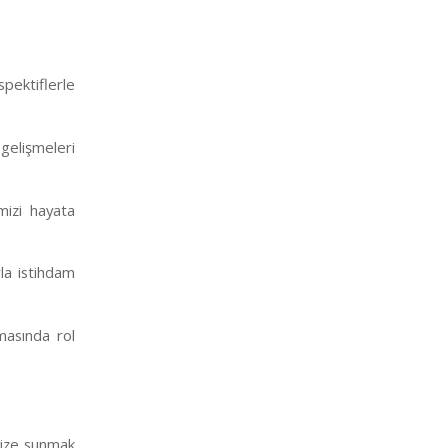
spektiflerle
 gelişmeleri
mizi hayata
la istihdam
şmasında rol
imize sunmak