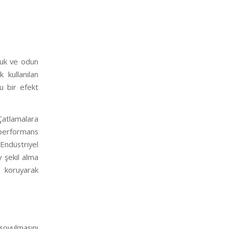
muk ve odun
 kullanılan
u bir efekt
Çatlamalara
k performans
Endüstriyel
 şekil alma
 koruyarak
ulmasını