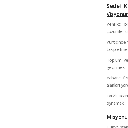
Sedef K
Vizyonu
Yenilikçi b
çözümler ür
Yurtiçinde 
takip etmek
Toplum ve 
geçirmek
Yabancı fi
alanları y
Farklı tica
oynamak.
Misyon
Dünya stand