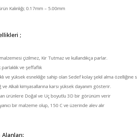
ürün Kalınlığı; 0.17mm – 5.00mm
llikleri ;
alzemesi çizilmez, Kir Tutmaz ve kullandıkça parlar.
arlaklık ve şeffaflık
ı ve yüksek esnekliğe sahip olan Sedef kolay şekil alma özelliğine s
ve Alkali kimyasallarına karsı yüksek dayanım gösterir.
n ürünlere Doğal ve Uç boyutlu 3D bir görünüm verir
anıcı bir malzeme olup, 150 C ve üzerinde alev alır
 Alanları: