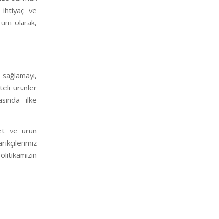
ihtiyaç ve
urum olarak,
ı sağlamayı,
teli ürünler
asında ilke
met ve urun
rikçilerimiz
litikamızın