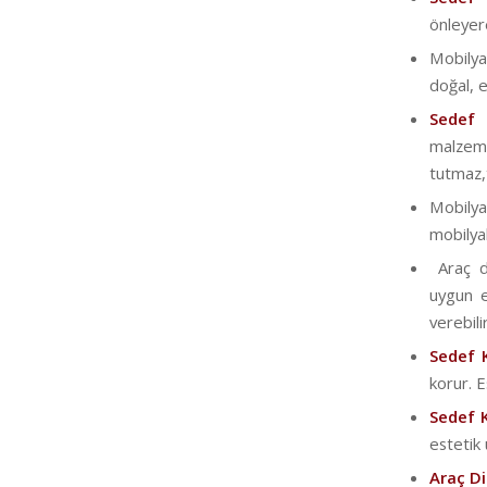
önleyer
Mobilya
doğal, e
Sedef
malzeme
tutmaz,t
Mobily
mobilyal
Araç di
uygun e
verebilir
Sedef 
korur. 
Sedef 
estetik
Araç D