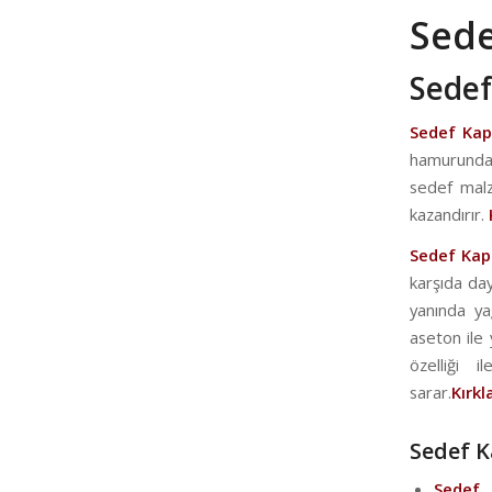
Sede
Sedef
Sedef Ka
hamurundan
sedef malz
kazandırır.
Sedef Ka
karşıda day
yanında ya
aseton ile
özelliği 
sarar.
Kırkl
Sedef K
Sede