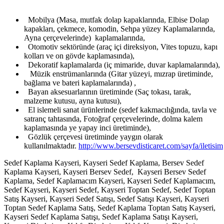
Mobilya (Masa, mutfak dolap kapaklarında, Elbise Dolap
kapakları, çekmece, komodin, Sehpa yüzey Kaplamalarında,
Ayna çerçevelerinde) kaplamalarında,
Otomotiv sektöründe (araç içi direksiyon, Vites topuzu, kapı
kolları ve on gövde kaplamasında),
Dekoratif kaplamalarda (iç mimaride, duvar kaplamalarında),
Müzik enstrümanlarında (Gitar yüzeyi, mızrap üretiminde,
bağlama ve bateri kaplamalarında) ,
Bayan aksesuarlarının üretiminde (Saç tokası, tarak,
malzeme kutusu, ayna kutusu),
El islemeli sanat ürünlerinde (sedef kakmacılığında, tavla ve
satranç tahtasında, Fotoğraf çerçevelerinde, dolma kalem
kaplamasında ye yapay inci üretiminde),
Gözlük çerçevesi üretiminde yaygın olarak
kullanılmaktadır.
http://www.bersevdisticaret.com/sayfa/iletisim
Sedef Kaplama Kayseri, Kayseri Sedef Kaplama, Bersev Sedef
Kaplama Kayseri, Kayseri Bersev Sedef, Kayseri Bersev Sedef
Kaplama, Sedef Kaplamacım Kayseri, Kayseri Sedef Kaplamacım,
Sedef Kayseri, Kayseri Sedef, Kayseri Toptan Sedef, Sedef Toptan
Satış Kayseri, Kayseri Sedef Satışı, Sedef Satışı Kayseri, Kayseri
Toptan Sedef Kaplama Satış, Sedef Kaplama Toptan Satış Kayseri,
Kayseri Sedef Kaplama Satışı, Sedef Kaplama Satışı Kayseri,