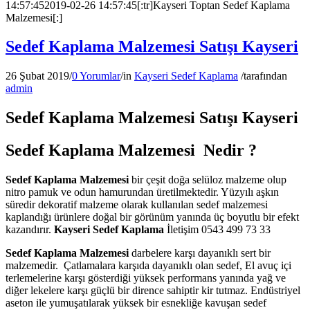
14:57:45
2019-02-26 14:57:45
[:tr]Kayseri Toptan Sedef Kaplama
Malzemesi[:]
Sedef Kaplama Malzemesi Satışı Kayseri
26 Şubat 2019
/
0 Yorumlar
/
in
Kayseri Sedef Kaplama
/
tarafından
admin
Sedef Kaplama Malzemesi Satışı Kayseri
Sedef Kaplama Malzemesi Nedir ?
Sedef Kaplama Malzemesi
bir çeşit doğa selüloz malzeme olup
nitro pamuk ve odun hamurundan üretilmektedir. Yüzyılı aşkın
süredir dekoratif malzeme olarak kullanılan sedef malzemesi
kaplandığı ürünlere doğal bir görünüm yanında üç boyutlu bir efekt
kazandırır.
Kayseri Sedef Kaplama
İletişim 0543 499 73 33
Sedef Kaplama Malzemesi
darbelere karşı dayanıklı sert bir
malzemedir. Çatlamalara karşıda dayanıklı olan sedef, El avuç içi
terlemelerine karşı gösterdiği yüksek performans yanında yağ ve
diğer lekelere karşı güçlü bir dirence sahiptir kir tutmaz. Endüstriyel
aseton ile yumuşatılarak yüksek bir esnekliğe kavuşan sedef