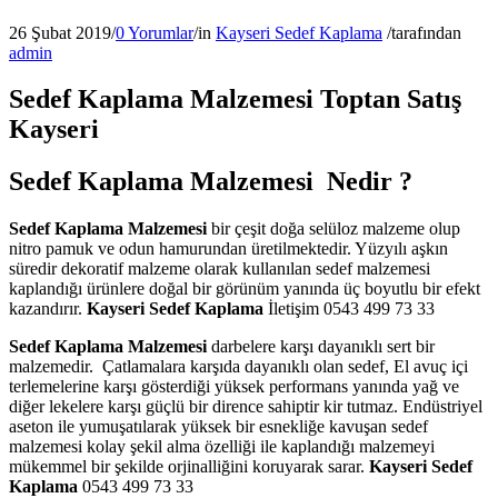
26 Şubat 2019
/
0 Yorumlar
/
in
Kayseri Sedef Kaplama
/
tarafından
admin
Sedef Kaplama Malzemesi Toptan Satış
Kayseri
Sedef Kaplama Malzemesi Nedir ?
Sedef Kaplama Malzemesi
bir çeşit doğa selüloz malzeme olup
nitro pamuk ve odun hamurundan üretilmektedir. Yüzyılı aşkın
süredir dekoratif malzeme olarak kullanılan sedef malzemesi
kaplandığı ürünlere doğal bir görünüm yanında üç boyutlu bir efekt
kazandırır.
Kayseri Sedef Kaplama
İletişim 0543 499 73 33
Sedef Kaplama Malzemesi
darbelere karşı dayanıklı sert bir
malzemedir. Çatlamalara karşıda dayanıklı olan sedef, El avuç içi
terlemelerine karşı gösterdiği yüksek performans yanında yağ ve
diğer lekelere karşı güçlü bir dirence sahiptir kir tutmaz. Endüstriyel
aseton ile yumuşatılarak yüksek bir esnekliğe kavuşan sedef
malzemesi kolay şekil alma özelliği ile kaplandığı malzemeyi
mükemmel bir şekilde orjinalliğini koruyarak sarar.
Kayseri Sedef
Kaplama
0543 499 73 33