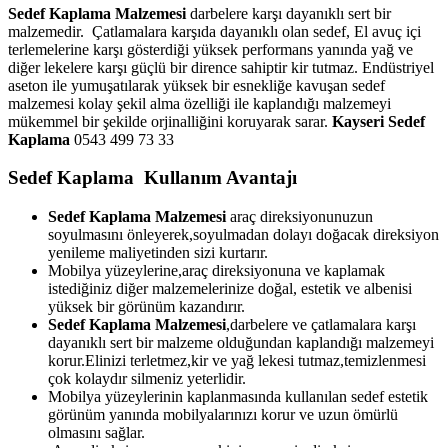
Sedef Kaplama Malzemesi
darbelere karşı dayanıklı sert bir
malzemedir. Çatlamalara karşıda dayanıklı olan sedef, El avuç içi
terlemelerine karşı gösterdiği yüksek performans yanında yağ ve
diğer lekelere karşı güçlü bir dirence sahiptir kir tutmaz. Endüstriyel
aseton ile yumuşatılarak yüksek bir esnekliğe kavuşan sedef
malzemesi kolay şekil alma özelliği ile kaplandığı malzemeyi
mükemmel bir şekilde orjinalliğini koruyarak sarar.
Kayseri Sedef
Kaplama
0543 499 73 33
Sedef Kaplama Kullanım Avantajı
Sedef Kaplama Malzemesi
araç direksiyonunuzun
soyulmasını önleyerek,soyulmadan dolayı doğacak direksiyon
yenileme maliyetinden sizi kurtarır.
Mobilya yüzeylerine,araç direksiyonuna ve kaplamak
istediğiniz diğer malzemelerinize doğal, estetik ve albenisi
yüksek bir görünüm kazandırır.
Sedef Kaplama Malzemesi
,darbelere ve çatlamalara karşı
dayanıklı sert bir malzeme olduğundan kaplandığı malzemeyi
korur.Elinizi terletmez,kir ve yağ lekesi tutmaz,temizlenmesi
çok kolaydır silmeniz yeterlidir.
Mobilya yüzeylerinin kaplanmasında kullanılan sedef estetik
görünüm yanında mobilyalarınızı korur ve uzun ömürlü
olmasını sağlar.