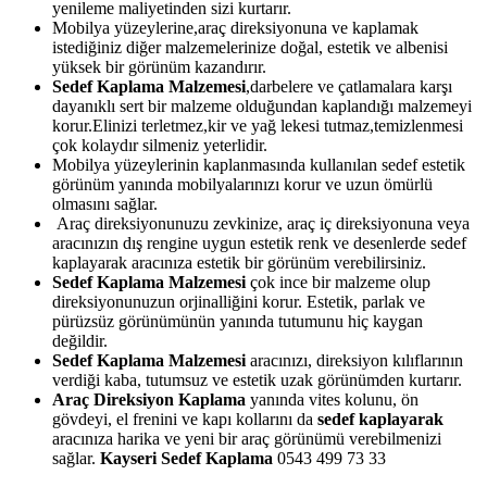
yenileme maliyetinden sizi kurtarır.
Mobilya yüzeylerine,araç direksiyonuna ve kaplamak
istediğiniz diğer malzemelerinize doğal, estetik ve albenisi
yüksek bir görünüm kazandırır.
Sedef Kaplama Malzemesi
,darbelere ve çatlamalara karşı
dayanıklı sert bir malzeme olduğundan kaplandığı malzemeyi
korur.Elinizi terletmez,kir ve yağ lekesi tutmaz,temizlenmesi
çok kolaydır silmeniz yeterlidir.
Mobilya yüzeylerinin kaplanmasında kullanılan sedef estetik
görünüm yanında mobilyalarınızı korur ve uzun ömürlü
olmasını sağlar.
Araç direksiyonunuzu zevkinize, araç iç direksiyonuna veya
aracınızın dış rengine uygun estetik renk ve desenlerde sedef
kaplayarak aracınıza estetik bir görünüm verebilirsiniz.
Sedef Kaplama Malzemesi
çok ince bir malzeme olup
direksiyonunuzun orjinalliğini korur. Estetik, parlak ve
pürüzsüz görünümünün yanında tutumunu hiç kaygan
değildir.
Sedef Kaplama Malzemesi
aracınızı, direksiyon kılıflarının
verdiği kaba, tutumsuz ve estetik uzak görünümden kurtarır.
Araç Direksiyon Kaplama
yanında vites kolunu, ön
gövdeyi, el frenini ve kapı kollarını da
sedef kaplayarak
aracınıza harika ve yeni bir araç görünümü verebilmenizi
sağlar.
Kayseri Sedef Kaplama
0543 499 73 33