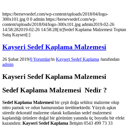
https://bersevsedef.com/wp-content/uploads/2018/04/logo-
300x101.jpg
0
0
admin
https://bersevsedef.com/wp-
content/uploads/2018/04/logo-300x101.jpg
admin
2019-02-26
14:58:28
2019-02-26 14:58:28
[:tr]Sedef Kaplama Malzemesi Toptan
Satış Kayseri[:]
Kayseri Sedef Kaplama Malzemesi
26 Şubat 2019
/
0 Yorumlar
/
in
Kayseri Sedef Kaplama
/
tarafından
admin
Kayseri Sedef Kaplama Malzemesi
Sedef Kaplama Malzemesi Nedir ?
Sedef Kaplama Malzemesi
bir çeşit doğa selüloz malzeme olup
nitro pamuk ve odun hamurundan üretilmektedir. Yüzyılı aşkın
süredir dekoratif malzeme olarak kullanılan sedef malzemesi
kaplandığı ürünlere doğal bir görünüm yanında üç boyutlu bir efekt
kazandırır.
Kayseri Sedef Kaplama
İletişim 0543 499 73 33