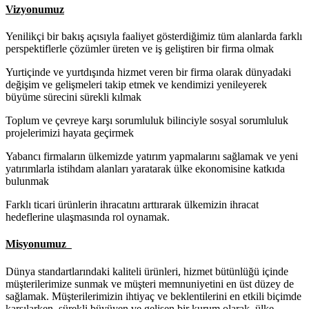
Vizyonumuz
Yenilikçi bir bakış açısıyla faaliyet gösterdiğimiz tüm alanlarda farklı
perspektiflerle çözümler üreten ve iş geliştiren bir firma olmak
Yurtiçinde ve yurtdışında hizmet veren bir firma olarak dünyadaki
değişim ve gelişmeleri takip etmek ve kendimizi yenileyerek
büyüme sürecini sürekli kılmak
Toplum ve çevreye karşı sorumluluk bilinciyle sosyal sorumluluk
projelerimizi hayata geçirmek
Yabancı firmaların ülkemizde yatırım yapmalarını sağlamak ve yeni
yatırımlarla istihdam alanları yaratarak ülke ekonomisine katkıda
bulunmak
Farklı ticari ürünlerin ihracatını arttırarak ülkemizin ihracat
hedeflerine ulaşmasında rol oynamak.
Misyonumuz
Dünya standartlarındaki kaliteli ürünleri, hizmet bütünlüğü içinde
müşterilerimize sunmak ve müşteri memnuniyetini en üst düzey de
sağlamak. Müşterilerimizin ihtiyaç ve beklentilerini en etkili biçimde
karşılarken, sürekli büyüyen ve gelişen bir kurum olarak, ülke