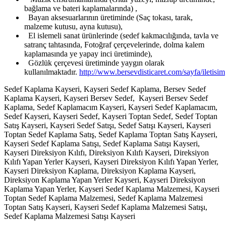
bağlama ve bateri kaplamalarında) ,
Bayan aksesuarlarının üretiminde (Saç tokası, tarak,
malzeme kutusu, ayna kutusu),
El islemeli sanat ürünlerinde (sedef kakmacılığında, tavla ve
satranç tahtasında, Fotoğraf çerçevelerinde, dolma kalem
kaplamasında ye yapay inci üretiminde),
Gözlük çerçevesi üretiminde yaygın olarak
kullanılmaktadır.
http://www.bersevdisticaret.com/sayfa/iletisim
Sedef Kaplama Kayseri, Kayseri Sedef Kaplama, Bersev Sedef
Kaplama Kayseri, Kayseri Bersev Sedef, Kayseri Bersev Sedef
Kaplama, Sedef Kaplamacım Kayseri, Kayseri Sedef Kaplamacım,
Sedef Kayseri, Kayseri Sedef, Kayseri Toptan Sedef, Sedef Toptan
Satış Kayseri, Kayseri Sedef Satışı, Sedef Satışı Kayseri, Kayseri
Toptan Sedef Kaplama Satış, Sedef Kaplama Toptan Satış Kayseri,
Kayseri Sedef Kaplama Satışı, Sedef Kaplama Satışı Kayseri,
Kayseri Direksiyon Kılıfı, Direksiyon Kılıfı Kayseri, Direksiyon
Kılıfı Yapan Yerler Kayseri, Kayseri Direksiyon Kılıfı Yapan Yerler,
Kayseri Direksiyon Kaplama, Direksiyon Kaplama Kayseri,
Direksiyon Kaplama Yapan Yerler Kayseri, Kayseri Direksiyon
Kaplama Yapan Yerler, Kayseri Sedef Kaplama Malzemesi, Kayseri
Toptan Sedef Kaplama Malzemesi, Sedef Kaplama Malzemesi
Toptan Satış Kayseri, Kayseri Sedef Kaplama Malzemesi Satışı,
Sedef Kaplama Malzemesi Satışı Kayseri