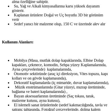
alma özelliğine sahiptir.
Su, Yağ ve Alkali kimyasallarına karsı yüksek dayanım
gösterir.
Kaplanan ürünlere Doğal ve Uç boyutlu 3D bir görünüm
verir
Sedef yanıcı bir malzeme olup, 150 C ve üzerinde alev alır
Kullanım Alanları:
Mobilya (Masa, mutfak dolap kapaklarında, Elbise Dolap
kapakları, çekmece, komodin, Sehpa yüzey Kaplamalarında,
Ayna çerçevelerinde) kaplamalarında,
Otomotiv sektöründe (araç içi direksiyon, Vites topuzu, kapı
kolları ve on gövde kaplamasında),
Dekoratif kaplamalarda (iç mimaride, duvar kaplamalarında),
Müzik enstrümanlarında (Gitar yüzeyi, mızrap üretiminde,
bağlama ve bateri kaplamalarında) ,
Bayan aksesuarlarının üretiminde (Saç tokası, tarak,
malzeme kutusu, ayna kutusu),
El islemeli sanat ürünlerinde (sedef kakmacılığında, tavla ve
satranç tahtasında, Fotoğraf çerçevelerinde, dolma kalem