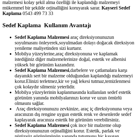
malzemesi kolay şekil alma özelliği ile kaplandığı malzemeyi
mükemmel bir şekilde orjinalliğini koruyarak sarar.
Kayseri Sedef
Kaplama
0543 499 73 33
Sedef Kaplama Kullanım Avantajı
Sedef Kaplama Malzemesi
araç direksiyonunuzun
soyulmasını önleyerek,soyulmadan dolayı doğacak direksiyon
yenileme maliyetinden sizi kurtarır.
Mobilya yüzeylerine,araç direksiyonuna ve kaplamak
istediğiniz diğer malzemelerinize doğal, estetik ve albenisi
yüksek bir görünüm kazandırır.
Sedef Kaplama Malzemesi
,darbelere ve çatlamalara karşı
dayanıklı sert bir malzeme olduğundan kaplandığı malzemeyi
korur.Elinizi terletmez,kir ve yağ lekesi tutmaz,temizlenmesi
çok kolaydır silmeniz yeterlidir.
Mobilya yüzeylerinin kaplanmasında kullanılan sedef estetik
görünüm yanında mobilyalarınızı korur ve uzun ömürlü
olmasını sağlar.
Araç direksiyonunuzu zevkinize, araç iç direksiyonuna veya
aracınızın dış rengine uygun estetik renk ve desenlerde sedef
kaplayarak aracınıza estetik bir görünüm verebilirsiniz.
Sedef Kaplama Malzemesi
çok ince bir malzeme olup
direksiyonunuzun orjinalliğini korur. Estetik, parlak ve
pürüzsüz görünümünün yanında tutumunu hiç kaygan