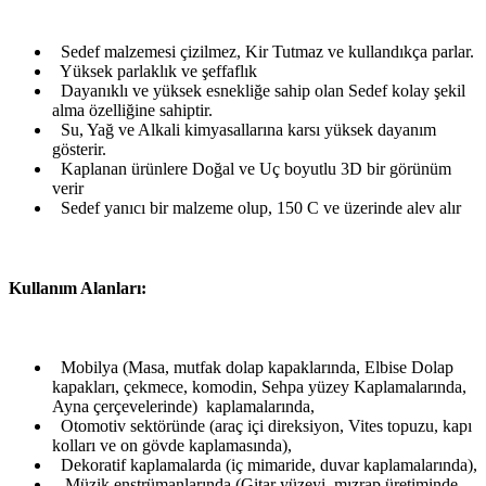
Sedef malzemesi çizilmez, Kir Tutmaz ve kullandıkça parlar.
Yüksek parlaklık ve şeffaflık
Dayanıklı ve yüksek esnekliğe sahip olan Sedef kolay şekil
alma özelliğine sahiptir.
Su, Yağ ve Alkali kimyasallarına karsı yüksek dayanım
gösterir.
Kaplanan ürünlere Doğal ve Uç boyutlu 3D bir görünüm
verir
Sedef yanıcı bir malzeme olup, 150 C ve üzerinde alev alır
Kullanım Alanları:
Mobilya (Masa, mutfak dolap kapaklarında, Elbise Dolap
kapakları, çekmece, komodin, Sehpa yüzey Kaplamalarında,
Ayna çerçevelerinde) kaplamalarında,
Otomotiv sektöründe (araç içi direksiyon, Vites topuzu, kapı
kolları ve on gövde kaplamasında),
Dekoratif kaplamalarda (iç mimaride, duvar kaplamalarında),
Müzik enstrümanlarında (Gitar yüzeyi, mızrap üretiminde,