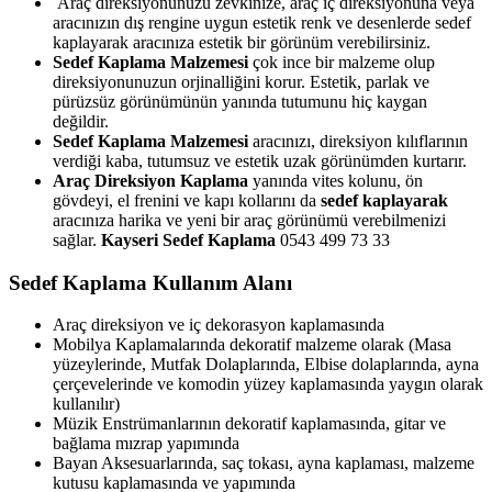
Araç direksiyonunuzu zevkinize, araç iç direksiyonuna veya
aracınızın dış rengine uygun estetik renk ve desenlerde sedef
kaplayarak aracınıza estetik bir görünüm verebilirsiniz.
Sedef Kaplama Malzemesi
çok ince bir malzeme olup
direksiyonunuzun orjinalliğini korur. Estetik, parlak ve
pürüzsüz görünümünün yanında tutumunu hiç kaygan
değildir.
Sedef Kaplama Malzemesi
aracınızı, direksiyon kılıflarının
verdiği kaba, tutumsuz ve estetik uzak görünümden kurtarır.
Araç Direksiyon Kaplama
yanında vites kolunu, ön
gövdeyi, el frenini ve kapı kollarını da
sedef kaplayarak
aracınıza harika ve yeni bir araç görünümü verebilmenizi
sağlar.
Kayseri Sedef Kaplama
0543 499 73 33
Sedef Kaplama Kullanım Alanı
Araç direksiyon ve iç dekorasyon kaplamasında
Mobilya Kaplamalarında dekoratif malzeme olarak (Masa
yüzeylerinde, Mutfak Dolaplarında, Elbise dolaplarında, ayna
çerçevelerinde ve komodin yüzey kaplamasında yaygın olarak
kullanılır)
Müzik Enstrümanlarının dekoratif kaplamasında, gitar ve
bağlama mızrap yapımında
Bayan Aksesuarlarında, saç tokası, ayna kaplaması, malzeme
kutusu kaplamasında ve yapımında