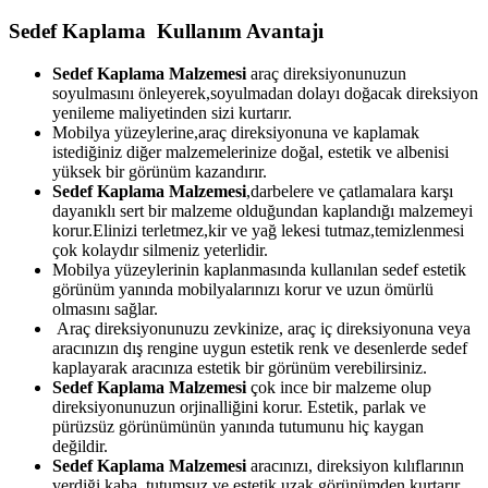
Sedef Kaplama Kullanım Avantajı
Sedef Kaplama Malzemesi
araç direksiyonunuzun
soyulmasını önleyerek,soyulmadan dolayı doğacak direksiyon
yenileme maliyetinden sizi kurtarır.
Mobilya yüzeylerine,araç direksiyonuna ve kaplamak
istediğiniz diğer malzemelerinize doğal, estetik ve albenisi
yüksek bir görünüm kazandırır.
Sedef Kaplama Malzemesi
,darbelere ve çatlamalara karşı
dayanıklı sert bir malzeme olduğundan kaplandığı malzemeyi
korur.Elinizi terletmez,kir ve yağ lekesi tutmaz,temizlenmesi
çok kolaydır silmeniz yeterlidir.
Mobilya yüzeylerinin kaplanmasında kullanılan sedef estetik
görünüm yanında mobilyalarınızı korur ve uzun ömürlü
olmasını sağlar.
Araç direksiyonunuzu zevkinize, araç iç direksiyonuna veya
aracınızın dış rengine uygun estetik renk ve desenlerde sedef
kaplayarak aracınıza estetik bir görünüm verebilirsiniz.
Sedef Kaplama Malzemesi
çok ince bir malzeme olup
direksiyonunuzun orjinalliğini korur. Estetik, parlak ve
pürüzsüz görünümünün yanında tutumunu hiç kaygan
değildir.
Sedef Kaplama Malzemesi
aracınızı, direksiyon kılıflarının
verdiği kaba, tutumsuz ve estetik uzak görünümden kurtarır.