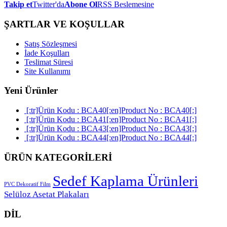
Takip et
Twitter'da
Abone Ol
RSS Beslemesine
ŞARTLAR VE KOŞULLAR
Satış Sözleşmesi
İade Koşulları
Teslimat Süresi
Site Kullanımı
Yeni Ürünler
[:tr]Ürün Kodu : BCA40[:en]Product No : BCA40[:]
[:tr]Ürün Kodu : BCA41[:en]Product No : BCA41[:]
[:tr]Ürün Kodu : BCA43[:en]Product No : BCA43[:]
[:tr]Ürün Kodu : BCA44[:en]Product No : BCA44[:]
ÜRÜN KATEGORİLERİ
Sedef Kaplama Ürünleri
PVC Dekoratif Film
Selüloz Asetat Plakaları
DİL