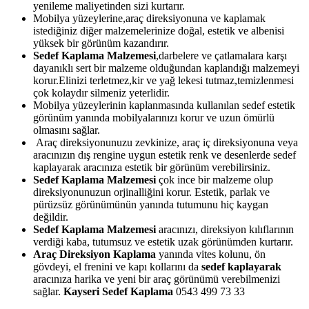
yenileme maliyetinden sizi kurtarır.
Mobilya yüzeylerine,araç direksiyonuna ve kaplamak
istediğiniz diğer malzemelerinize doğal, estetik ve albenisi
yüksek bir görünüm kazandırır.
Sedef Kaplama Malzemesi
,darbelere ve çatlamalara karşı
dayanıklı sert bir malzeme olduğundan kaplandığı malzemeyi
korur.Elinizi terletmez,kir ve yağ lekesi tutmaz,temizlenmesi
çok kolaydır silmeniz yeterlidir.
Mobilya yüzeylerinin kaplanmasında kullanılan sedef estetik
görünüm yanında mobilyalarınızı korur ve uzun ömürlü
olmasını sağlar.
Araç direksiyonunuzu zevkinize, araç iç direksiyonuna veya
aracınızın dış rengine uygun estetik renk ve desenlerde sedef
kaplayarak aracınıza estetik bir görünüm verebilirsiniz.
Sedef Kaplama Malzemesi
çok ince bir malzeme olup
direksiyonunuzun orjinalliğini korur. Estetik, parlak ve
pürüzsüz görünümünün yanında tutumunu hiç kaygan
değildir.
Sedef Kaplama Malzemesi
aracınızı, direksiyon kılıflarının
verdiği kaba, tutumsuz ve estetik uzak görünümden kurtarır.
Araç Direksiyon Kaplama
yanında vites kolunu, ön
gövdeyi, el frenini ve kapı kollarını da
sedef kaplayarak
aracınıza harika ve yeni bir araç görünümü verebilmenizi
sağlar.
Kayseri Sedef Kaplama
0543 499 73 33