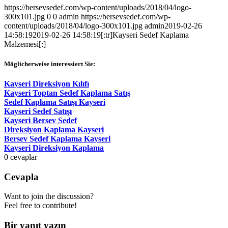
https://bersevsedef.com/wp-content/uploads/2018/04/logo-
300x101.jpg
0
0
admin
https://bersevsedef.com/wp-
content/uploads/2018/04/logo-300x101.jpg
admin
2019-02-26
14:58:19
2019-02-26 14:58:19
[:tr]Kayseri Sedef Kaplama
Malzemesi[:]
Möglicherweise interessiert Sie:
Kayseri Direksiyon Kılıfı
Kayseri Toptan Sedef Kaplama Satış
Sedef Kaplama Satışı Kayseri
Kayseri Sedef Satışı
Kayseri Bersev Sedef
Direksiyon Kaplama Kayseri
Bersev Sedef Kaplama Kayseri
Kayseri Direksiyon Kaplama
0
cevaplar
Cevapla
Want to join the discussion?
Feel free to contribute!
Bir yanıt yazın