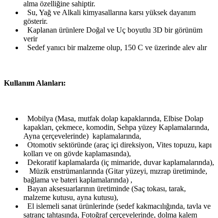
alma özelliğine sahiptir.
Su, Yağ ve Alkali kimyasallarına karsı yüksek dayanım
gösterir.
Kaplanan ürünlere Doğal ve Uç boyutlu 3D bir görünüm
verir
Sedef yanıcı bir malzeme olup, 150 C ve üzerinde alev alır
Kullanım Alanları:
Mobilya (Masa, mutfak dolap kapaklarında, Elbise Dolap
kapakları, çekmece, komodin, Sehpa yüzey Kaplamalarında,
Ayna çerçevelerinde) kaplamalarında,
Otomotiv sektöründe (araç içi direksiyon, Vites topuzu, kapı
kolları ve on gövde kaplamasında),
Dekoratif kaplamalarda (iç mimaride, duvar kaplamalarında),
Müzik enstrümanlarında (Gitar yüzeyi, mızrap üretiminde,
bağlama ve bateri kaplamalarında) ,
Bayan aksesuarlarının üretiminde (Saç tokası, tarak,
malzeme kutusu, ayna kutusu),
El islemeli sanat ürünlerinde (sedef kakmacılığında, tavla ve
satranç tahtasında, Fotoğraf çerçevelerinde, dolma kalem