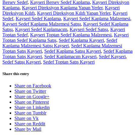
Bersev Sedef
,
Kayseri Bersev Sedef Kaplama
,
Kayseri Direksiyon
Kaplama
,
Kayseri Direksiyon Kaplama Yapan Yerler
,
Kayseri
Direksiyon Kılıfı
,
Kayseri Direksiyon Kılıfı Yapan Yerler
,
Kayseri
Sedef
,
Kayseri Sedef Kaplama
,
Kayseri Sedef Kaplama Malzemesi
,
Kayseri Sedef Kaplama Malzemesi Satışı
,
Kayseri Sedef Kaplama
Satışı
,
Kayseri Sedef Kaplamacım
,
Kayseri Sedef Satışı
,
Kayseri
Toptan Sedef
,
Kayseri Toptan Sedef Kaplama Malzemesi
,
Kayseri
Toptan Sedef Kaplama Satış
,
Sedef Kaplama Kayseri
,
Sedef
Kaplama Malzemesi Satışı Kayseri
,
Sedef Kaplama Malzemesi
Toptan Satış Kayseri
,
Sedef Kaplama Satışı Kayseri
,
Sedef Kaplama
Toptan Satış Kayseri
,
Sedef Kaplamacım Kayseri
,
Sedef Kayseri
,
Sedef Satışı Kayseri
,
Sedef Toptan Satış Kayseri
Share this entry
Share on Facebook
Share on Twitter
Share on Google+
Share on Pinterest
Share on Linkedin
Share on Tumblr
Share on Vk
Share on Reddit
Share by Mail