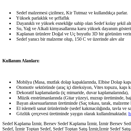
Sedef malzemesi çizilmez, Kir Tutmaz ve kullandıkça parlar.
Yüksek parlaklık ve şeffaflık
Dayanıklı ve yüksek esnekliğe sahip olan Sedef kolay şekil alma
Su, Yağ ve Alkali kimyasallarına karsı yüksek dayanım gösteri
Kaplanan ürünlere Doğal ve Uç boyutlu 3D bir görünüm veri
Sedef yanıcı bir malzeme olup, 150 C ve üzerinde alev alır
Kullanım Alanları:
Mobilya (Masa, mutfak dolap kapaklarında, Elbise Dolap kapa
Otomotiv sektöründe (araç içi direksiyon, Vites topuzu, kapı k
Dekoratif kaplamalarda (iç mimaride, duvar kaplamalarında),
Müzik enstrümanlarında (Gitar yüzeyi, mızrap üretiminde, bağ
Bayan aksesuarlarının üretiminde (Saç tokası, tarak, malzeme 
El islemeli sanat ürünlerinde (sedef kakmacılığında, tavla ve 
Gözlük çerçevesi üretiminde yaygın olarak kullanılmaktadır.
h
Sedef Kaplama İzmir, Bersev Sedef Kaplama İzmir, İzmir Bersev Sed
Sedef, İzmir Toptan Sedef, Sedef Toptan Satış İzmir,İzmir Sedef Satı