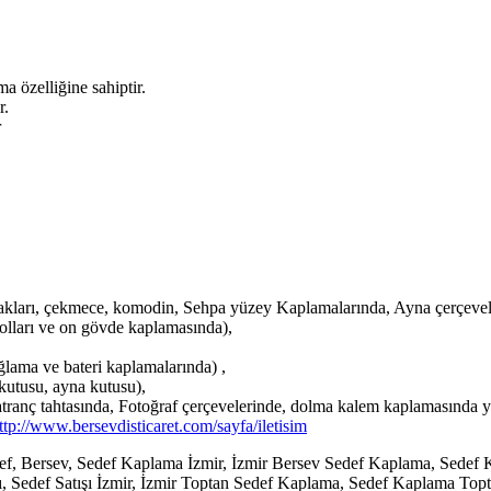
 özelliğine sahiptir.
r.
r
kları, çekmece, komodin, Sehpa yüzey Kaplamalarında, Ayna çerçevel
olları ve on gövde kaplamasında),
lama ve bateri kaplamalarında) ,
kutusu, ayna kutusu),
satranç tahtasında, Fotoğraf çerçevelerinde, dolma kalem kaplamasında y
ttp://www.bersevdisticaret.com/sayfa/iletisim
ef, Bersev, Sedef Kaplama İzmir, İzmir Bersev Sedef Kaplama, Sedef 
şı, Sedef Satışı İzmir, İzmir Toptan Sedef Kaplama, Sedef Kaplama Topt