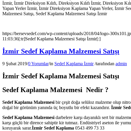
İzmir, İzmir Direksiyon Kılıfı, Direksiyon Kılıfı İzmir, Direksiyon 
Yapan Yerler İzmir, İzmir Direksiyon Kaplama Yapan Yerler, İzmir 
Malzemesi Satışı, Sedef Kaplama Malzemesi Satışı İzmir
https://bersevsedef.com/wp-content/uploads/2018/04/logo-300x101.j
11:03:36
[:tr]Sedef Kaplama Malzemesi Satışı İzmir[:]
İzmir Sedef Kaplama Malzemesi Satışı
9 Şubat 2019
/
0 Yorumlar
/
in
Sedef Kaplama İzmir
/
tarafından
admin
İzmir Sedef Kaplama Malzemesi Satışı
Sedef Kaplama Malzemesi Nedir ?
Sedef Kaplama Malzemesi
bir çeşit doğa selüloz malzeme olup nitr
doğal bir görünüm yanında üç boyutlu bir efekt kazandırır.
İzmir Se
Sedef Kaplama Malzemesi
darbelere karşı dayanıklı sert bir malzem
karşı güçlü bir dirence sahiptir kir tutmaz. Endüstriyel aseton ile yu
koruyarak sarar.
İzmir Sedef Kaplama
0543 499 73 33