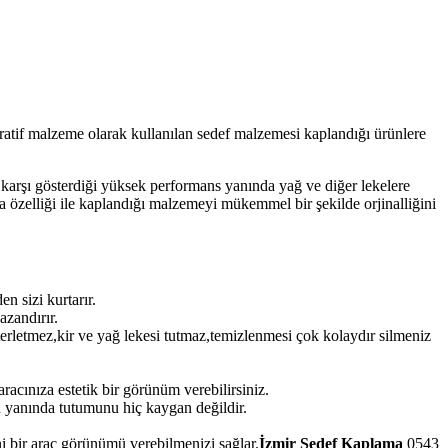
atif malzeme olarak kullanılan sedef malzemesi kaplandığı ürünlere
e karşı gösterdiği yüksek performans yanında yağ ve diğer lekelere
a özelliği ile kaplandığı malzemeyi mükemmel bir şekilde orjinalliğini
 sizi kurtarır.
azandırır.
terletmez,kir ve yağ lekesi tutmaz,temizlenmesi çok kolaydır silmeniz
acınıza estetik bir görünüm verebilirsiniz.
 yanında tutumunu hiç kaygan değildir.
i bir araç görünümü verebilmenizi sağlar.
İzmir Sedef Kaplama
0543