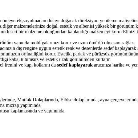
 önleyerek,soyulmadan dolayı doğacak direksiyon yenileme maliyetinden
 diğer malzemelerinize doğal, estetik ve albenisi yüksek bir görünüm k
anıklı sert bir malzeme olduğundan kaplandığı malzemeyi korur.Elinizi 
örünüm yanında mobilyalarınızı korur ve uzun ömürlü olmasını sağlar.
ınızın dış rengine uygun estetik renk ve desenlerde sedef kaplayarak ar
onunuzun orjinalliğini korur. Estetik, parlak ve pürüzsüz görünümünün
verdiği kaba, tutumsuz ve estetik uzak görünümden kurtarır.
l frenini ve kapı kollarını da
sedef kaplayarak
aracınıza harika ve yen
erinde, Mutfak Dolaplarında, Elbise dolaplarında, ayna çerçevelerinde
ama mızrap yapımında
kutusu kaplamasında ve yapımında