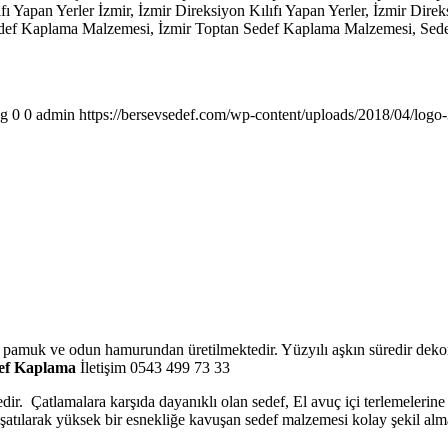
Kılıfı Yapan Yerler İzmir, İzmir Direksiyon Kılıfı Yapan Yerler, İzmir 
Sedef Kaplama Malzemesi, İzmir Toptan Sedef Kaplama Malzemesi, Sed
pg
0
0
admin
https://bersevsedef.com/wp-content/uploads/2018/04/logo
o pamuk ve odun hamurundan üretilmektedir. Yüzyılı aşkın süredir dekor
def Kaplama
İletişim 0543 499 73 33
edir. Çatlamalara karşıda dayanıklı olan sedef, El avuç içi terlemelerin
muşatılarak yüksek bir esnekliğe kavuşan sedef malzemesi kolay şekil alm