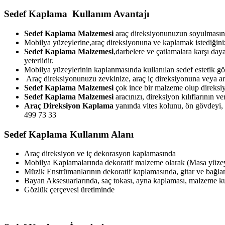
Sedef Kaplama Kullanım Avantajı
Sedef Kaplama Malzemesi
araç direksiyonunuzun soyulmasını
Mobilya yüzeylerine,araç direksiyonuna ve kaplamak istediğiniz
Sedef Kaplama Malzemesi
,darbelere ve çatlamalara karşı day
yeterlidir.
Mobilya yüzeylerinin kaplanmasında kullanılan sedef estetik g
Araç direksiyonunuzu zevkinize, araç iç direksiyonuna veya arac
Sedef Kaplama Malzemesi
çok ince bir malzeme olup direksiy
Sedef Kaplama Malzemesi
aracınızı, direksiyon kılıflarının 
Araç Direksiyon Kaplama
yanında vites kolunu, ön gövdeyi, e
499 73 33
Sedef Kaplama Kullanım Alanı
Araç direksiyon ve iç dekorasyon kaplamasında
Mobilya Kaplamalarında dekoratif malzeme olarak (Masa yüzeyl
Müzik Enstrümanlarının dekoratif kaplamasında, gitar ve bağl
Bayan Aksesuarlarında, saç tokası, ayna kaplaması, malzeme 
Gözlük çerçevesi üretiminde