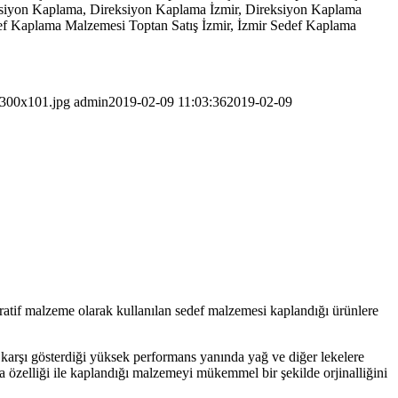
Direksiyon Kaplama, Direksiyon Kaplama İzmir, Direksiyon Kaplama
ef Kaplama Malzemesi Toptan Satış İzmir, İzmir Sedef Kaplama
-300x101.jpg
admin
2019-02-09 11:03:36
2019-02-09
atif malzeme olarak kullanılan sedef malzemesi kaplandığı ürünlere
e karşı gösterdiği yüksek performans yanında yağ ve diğer lekelere
a özelliği ile kaplandığı malzemeyi mükemmel bir şekilde orjinalliğini