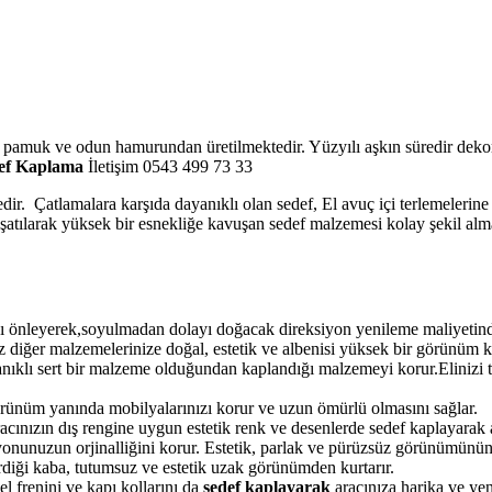
o pamuk ve odun hamurundan üretilmektedir. Yüzyılı aşkın süredir dekor
def Kaplama
İletişim 0543 499 73 33
edir. Çatlamalara karşıda dayanıklı olan sedef, El avuç içi terlemelerin
muşatılarak yüksek bir esnekliğe kavuşan sedef malzemesi kolay şekil alm
 önleyerek,soyulmadan dolayı doğacak direksiyon yenileme maliyetinden
 diğer malzemelerinize doğal, estetik ve albenisi yüksek bir görünüm k
anıklı sert bir malzeme olduğundan kaplandığı malzemeyi korur.Elinizi 
örünüm yanında mobilyalarınızı korur ve uzun ömürlü olmasını sağlar.
ınızın dış rengine uygun estetik renk ve desenlerde sedef kaplayarak ar
onunuzun orjinalliğini korur. Estetik, parlak ve pürüzsüz görünümünün
verdiği kaba, tutumsuz ve estetik uzak görünümden kurtarır.
l frenini ve kapı kollarını da
sedef kaplayarak
aracınıza harika ve yen