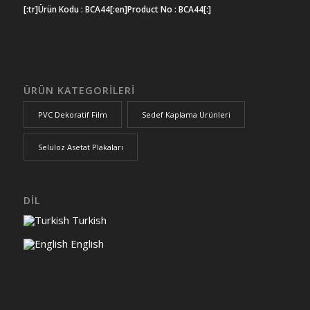
[:tr]Ürün Kodu : BCA44[:en]Product No : BCA44[:]
ÜRÜN KATEGORİLERİ
PVC Dekoratif Film
Sedef Kaplama Ürünleri
Selüloz Asetat Plakaları
DİL
Turkish
English