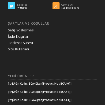
Takip et
Abone Ol
Twitter'da
RSS Beslemesine
ŞARTLAR VE KOŞULLAR
Satış Sözleşmesi
İade Koşulları
Teslimat Süresi
Site Kullanımı
YENI ÜRÜNLER
[:tr]Ürün Kodu : BCA40[:en]Product No : BCA40[:]
[:tr]Ürün Kodu : BCA41[:en]Product No : BCA41[:]
[:tr]Ürün Kodu : BCA43[:en]Product No : BCA43[:]