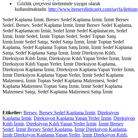
Gözlük çerçevesi üretiminde yaygın olarak
kullanılmaktadır.
http://www.bersevdisticaret.com/sayfa/iletisim
Sedef Kaplama İzmir, Bersev Sedef Kaplama İzmir, İzmir Bersev
Sedef, Bersev, Sedef Kaplama İzmir, İzmir Bersev Sedef Kaplama,
Sedef Kaplamacım İzmir, Sedef İzmir Sedef Kaplamacım, Sedef
İzmir, İzmir Sedef, İzmir Toptan Sedef, Sedef Toptan Satış
İzmir,İzmir Sedef Satışı, Sedef Satışı İzmir, İzmir Toptan Sedef
Kaplama, Sedef Kaplama Toptan Satış İzmir, İzmir Sedef Kaplama
Satışı, Sedef Kaplama Satışı İzmir, İzmir Direksiyon Kılıfı,
Direksiyon Kılıfı İzmir, Direksiyon Kılıfı Yapan Yerler İzmir, İzmir
Direksiyon Kılıfı Yapan Yerler, İzmir Direksiyon Kaplama,
Direksiyon Kaplama İzmir, Direksiyon Kaplama Yapan Yerler İzmir,
İzmir Direksiyon Kaplama Yapan Yerler, İzmir Sedef Kaplama
Malzemesi, İzmir Toptan Sedef Kaplama Malzemesi, Sedef
Kaplama Malzemesi Toptan Satış İzmir, İzmir Sedef Kaplama
Malzemesi Satışı, Sedef Kaplama Malzemesi Satışı İzmir
Etiketler:
Bersev
,
Bersev Sedef Kaplama İzmir
,
Direksiyon
Kaplama İzmir
,
Direksiyon Kaplama Yapan Yerler İzmir
,
Direksiyon
Kılıfı İzmir
,
Direksiyon Kılıfı Yapan Yerler İzmir
,
İzmir Bersev
Sedef
,
İzmir Bersev Sedef Kaplama
,
İzmir Direksiyon Kaplama
,
İzmir Direksiyon Kaplama Yapan Yerler
,
İzmir Direksiyon Kılıfı
,