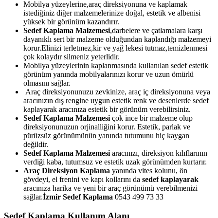
Mobilya yüzeylerine,araç direksiyonuna ve kaplamak
istediğiniz diğer malzemelerinize doğal, estetik ve albenisi
yüksek bir görünüm kazandırır.
Sedef Kaplama Malzemesi
,darbelere ve çatlamalara karşı
dayanıklı sert bir malzeme olduğundan kaplandığı malzemeyi
korur.Elinizi terletmez,kir ve yağ lekesi tutmaz,temizlenmesi
çok kolaydır silmeniz yeterlidir.
Mobilya yüzeylerinin kaplanmasında kullanılan sedef estetik
görünüm yanında mobilyalarınızı korur ve uzun ömürlü
olmasını sağlar.
Araç direksiyonunuzu zevkinize, araç iç direksiyonuna veya
aracınızın dış rengine uygun estetik renk ve desenlerde sedef
kaplayarak aracınıza estetik bir görünüm verebilirsiniz.
Sedef Kaplama Malzemesi
çok ince bir malzeme olup
direksiyonunuzun orjinalliğini korur. Estetik, parlak ve
pürüzsüz görünümünün yanında tutumunu hiç kaygan
değildir.
Sedef Kaplama Malzemesi
aracınızı, direksiyon kılıflarının
verdiği kaba, tutumsuz ve estetik uzak görünümden kurtarır.
Araç Direksiyon Kaplama
yanında vites kolunu, ön
gövdeyi, el frenini ve kapı kollarını da
sedef kaplayarak
aracınıza harika ve yeni bir araç görünümü verebilmenizi
sağlar.
İzmir Sedef Kaplama
0543 499 73 33
Sedef Kaplama Kullanım Alanı