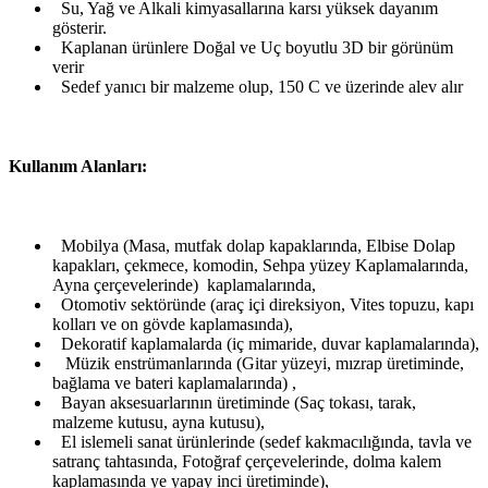
Su, Yağ ve Alkali kimyasallarına karsı yüksek dayanım
gösterir.
Kaplanan ürünlere Doğal ve Uç boyutlu 3D bir görünüm
verir
Sedef yanıcı bir malzeme olup, 150 C ve üzerinde alev alır
Kullanım Alanları:
Mobilya (Masa, mutfak dolap kapaklarında, Elbise Dolap
kapakları, çekmece, komodin, Sehpa yüzey Kaplamalarında,
Ayna çerçevelerinde) kaplamalarında,
Otomotiv sektöründe (araç içi direksiyon, Vites topuzu, kapı
kolları ve on gövde kaplamasında),
Dekoratif kaplamalarda (iç mimaride, duvar kaplamalarında),
Müzik enstrümanlarında (Gitar yüzeyi, mızrap üretiminde,
bağlama ve bateri kaplamalarında) ,
Bayan aksesuarlarının üretiminde (Saç tokası, tarak,
malzeme kutusu, ayna kutusu),
El islemeli sanat ürünlerinde (sedef kakmacılığında, tavla ve
satranç tahtasında, Fotoğraf çerçevelerinde, dolma kalem
kaplamasında ye yapay inci üretiminde),