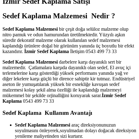
İzmir Sedef Kaplama Satışı
Sedef Kaplama Malzemesi Nedir ?
Sedef Kaplama Malzemesi
bir çeşit doğa selüloz malzeme olup
nitro pamuk ve odun hamurundan üretilmektedir. Yüzyılı aşkın
süredir dekoratif malzeme olarak kullanılan sedef malzemesi
kaplandığı ürünlere doğal bir görünüm yanında üç boyutlu bir efekt
kazandırır.
İzmir Sedef Kaplama
İletişim 0543 499 73 33
Sedef Kaplama Malzemesi
darbelere karşı dayanıklı sert bir
malzemedir. Çatlamalara karşıda dayanıklı olan sedef, El avuç içi
terlemelerine karşı gösterdiği yüksek performans yanında yağ ve
diğer lekelere karşı güçlü bir dirence sahiptir kir tutmaz. Endüstriyel
aseton ile yumuşatılarak yüksek bir esnekliğe kavuşan sedef
malzemesi kolay şekil alma özelliği ile kaplandığı malzemeyi
mükemmel bir şekilde orjinalliğini koruyarak sarar.
İzmir Sedef
Kaplama
0543 499 73 33
Sedef Kaplama Kullanım Avantajı
Sedef Kaplama Malzemesi
araç direksiyonunuzun
soyulmasını önleyerek,soyulmadan dolayı doğacak direksiyon
yenileme maliyetinden sizi kurtarır.