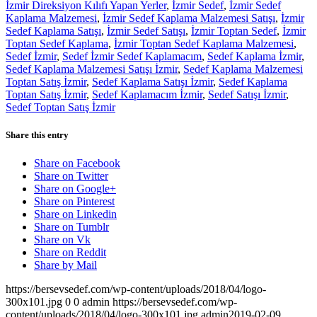
İzmir Direksiyon Kılıfı Yapan Yerler
,
İzmir Sedef
,
İzmir Sedef
Kaplama Malzemesi
,
İzmir Sedef Kaplama Malzemesi Satışı
,
İzmir
Sedef Kaplama Satışı
,
İzmir Sedef Satışı
,
İzmir Toptan Sedef
,
İzmir
Toptan Sedef Kaplama
,
İzmir Toptan Sedef Kaplama Malzemesi
,
Sedef İzmir
,
Sedef İzmir Sedef Kaplamacım
,
Sedef Kaplama İzmir
,
Sedef Kaplama Malzemesi Satışı İzmir
,
Sedef Kaplama Malzemesi
Toptan Satış İzmir
,
Sedef Kaplama Satışı İzmir
,
Sedef Kaplama
Toptan Satış İzmir
,
Sedef Kaplamacım İzmir
,
Sedef Satışı İzmir
,
Sedef Toptan Satış İzmir
Share this entry
Share on Facebook
Share on Twitter
Share on Google+
Share on Pinterest
Share on Linkedin
Share on Tumblr
Share on Vk
Share on Reddit
Share by Mail
https://bersevsedef.com/wp-content/uploads/2018/04/logo-
300x101.jpg
0
0
admin
https://bersevsedef.com/wp-
content/uploads/2018/04/logo-300x101.jpg
admin
2019-02-09