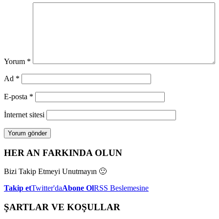
Yorum
*
Ad
*
E-posta
*
İnternet sitesi
HER AN FARKINDA OLUN
Bizi Takip Etmeyi Unutmayın 🙂
Takip et
Twitter'da
Abone Ol
RSS Beslemesine
ŞARTLAR VE KOŞULLAR