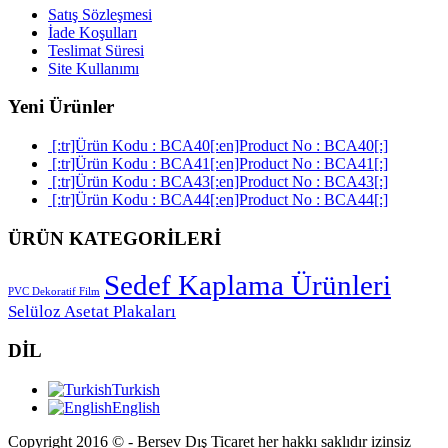
Satış Sözleşmesi
İade Koşulları
Teslimat Süresi
Site Kullanımı
Yeni Ürünler
[:tr]Ürün Kodu : BCA40[:en]Product No : BCA40[:]
[:tr]Ürün Kodu : BCA41[:en]Product No : BCA41[:]
[:tr]Ürün Kodu : BCA43[:en]Product No : BCA43[:]
[:tr]Ürün Kodu : BCA44[:en]Product No : BCA44[:]
ÜRÜN KATEGORİLERİ
Sedef Kaplama Ürünleri
PVC Dekoratif Film
Selüloz Asetat Plakaları
DİL
Turkish
English
Copyright 2016 © - Bersev Dış Ticaret her hakkı saklıdır izinsiz