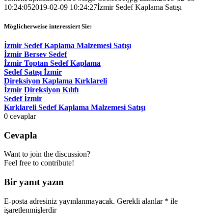
10:24:05
2019-02-09 10:24:27
İzmir Sedef Kaplama Satışı
Möglicherweise interessiert Sie:
İzmir Sedef Kaplama Malzemesi Satışı
İzmir Bersev Sedef
İzmir Toptan Sedef Kaplama
Sedef Satışı İzmir
Direksiyon Kaplama Kırklareli
İzmir Direksiyon Kılıfı
Sedef İzmir
Kırklareli Sedef Kaplama Malzemesi Satışı
0
cevaplar
Cevapla
Want to join the discussion?
Feel free to contribute!
Bir yanıt yazın
E-posta adresiniz yayınlanmayacak.
Gerekli alanlar
*
ile
işaretlenmişlerdir