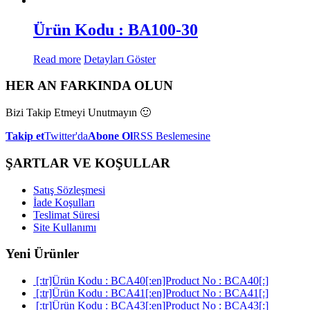
Ürün Kodu : BA100-30
Read more
Detayları Göster
HER AN FARKINDA OLUN
Bizi Takip Etmeyi Unutmayın 🙂
Takip et
Twitter'da
Abone Ol
RSS Beslemesine
ŞARTLAR VE KOŞULLAR
Satış Sözleşmesi
İade Koşulları
Teslimat Süresi
Site Kullanımı
Yeni Ürünler
[:tr]Ürün Kodu : BCA40[:en]Product No : BCA40[:]
[:tr]Ürün Kodu : BCA41[:en]Product No : BCA41[:]
[:tr]Ürün Kodu : BCA43[:en]Product No : BCA43[:]