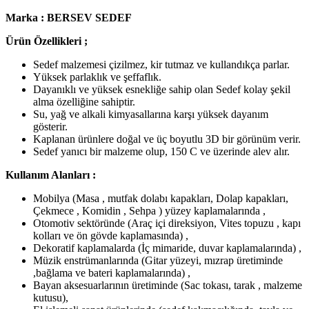
Marka : BERSEV SEDEF
Ürün Özellikleri ;
Sedef malzemesi çizilmez, kir tutmaz ve kullandıkça parlar.
Yüksek parlaklık ve şeffaflık.
Dayanıklı ve yüksek esnekliğe sahip olan Sedef kolay şekil
alma özelliğine sahiptir.
Su, yağ ve alkali kimyasallarına karşı yüksek dayanım
gösterir.
Kaplanan ürünlere doğal ve üç boyutlu 3D bir görünüm verir.
Sedef yanıcı bir malzeme olup, 150 C ve üzerinde alev alır.
Kullanım Alanları :
Mobilya (Masa , mutfak dolabı kapakları, Dolap kapakları,
Çekmece , Komidin , Sehpa ) yüzey kaplamalarında ,
Otomotiv sektöründe (Araç içi direksiyon, Vites topuzu , kapı
kolları ve ön gövde kaplamasında) ,
Dekoratif kaplamalarda (İç mimaride, duvar kaplamalarında) ,
Müzik enstrümanlarında (Gitar yüzeyi, mızrap üretiminde
,bağlama ve bateri kaplamalarında) ,
Bayan aksesuarlarının üretiminde (Sac tokası, tarak , malzeme
kutusu),