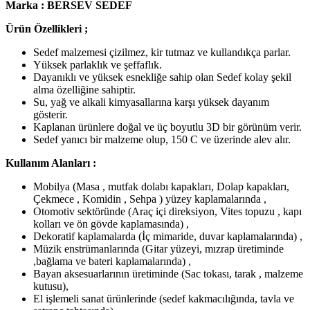
Marka : BERSEV SEDEF
Ürün Özellikleri ;
Sedef malzemesi çizilmez, kir tutmaz ve kullandıkça parlar.
Yüksek parlaklık ve şeffaflık.
Dayanıklı ve yüksek esnekliğe sahip olan Sedef kolay şekil
alma özelliğine sahiptir.
Su, yağ ve alkali kimyasallarına karşı yüksek dayanım
gösterir.
Kaplanan ürünlere doğal ve üç boyutlu 3D bir görünüm verir.
Sedef yanıcı bir malzeme olup, 150 C ve üzerinde alev alır.
Kullanım Alanları :
Mobilya (Masa , mutfak dolabı kapakları, Dolap kapakları,
Çekmece , Komidin , Sehpa ) yüzey kaplamalarında ,
Otomotiv sektöründe (Araç içi direksiyon, Vites topuzu , kapı
kolları ve ön gövde kaplamasında) ,
Dekoratif kaplamalarda (İç mimaride, duvar kaplamalarında) ,
Müzik enstrümanlarında (Gitar yüzeyi, mızrap üretiminde
,bağlama ve bateri kaplamalarında) ,
Bayan aksesuarlarının üretiminde (Sac tokası, tarak , malzeme
kutusu),
El işlemeli sanat ürünlerinde (sedef kakmacılığında, tavla ve