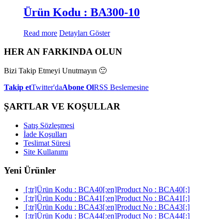
Ürün Kodu : BA300-10
Read more
Detayları Göster
HER AN FARKINDA OLUN
Bizi Takip Etmeyi Unutmayın 🙂
Takip et
Twitter'da
Abone Ol
RSS Beslemesine
ŞARTLAR VE KOŞULLAR
Satış Sözleşmesi
İade Koşulları
Teslimat Süresi
Site Kullanımı
Yeni Ürünler
[:tr]Ürün Kodu : BCA40[:en]Product No : BCA40[:]
[:tr]Ürün Kodu : BCA41[:en]Product No : BCA41[:]
[:tr]Ürün Kodu : BCA43[:en]Product No : BCA43[:]
[:tr]Ürün Kodu : BCA44[:en]Product No : BCA44[:]