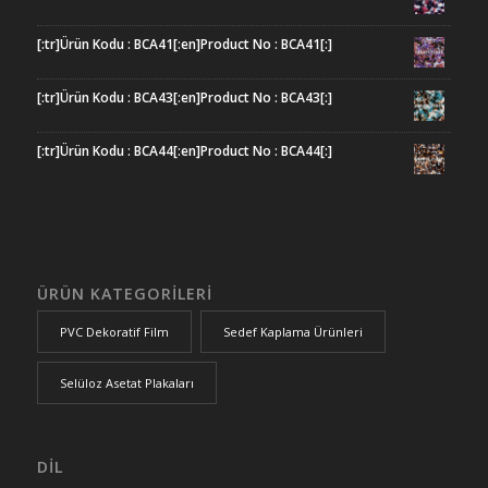
[:tr]Ürün Kodu : BCA41[:en]Product No : BCA41[:]
[:tr]Ürün Kodu : BCA43[:en]Product No : BCA43[:]
[:tr]Ürün Kodu : BCA44[:en]Product No : BCA44[:]
ÜRÜN KATEGORİLERİ
PVC Dekoratif Film
Sedef Kaplama Ürünleri
Selüloz Asetat Plakaları
DİL