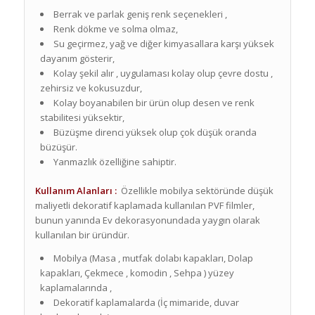
Berrak ve parlak geniş renk seçenekleri ,
Renk dökme ve solma olmaz,
Su geçirmez, yağ ve diğer kimyasallara karşı yüksek
dayanım gösterir,
Kolay şekil alır , uygulaması kolay olup çevre dostu ,
zehirsiz ve kokusuzdur,
Kolay boyanabilen bir ürün olup desen ve renk
stabilitesi yüksektir,
Büzüşme direnci yüksek olup çok düşük oranda
büzüşür.
Yanmazlık özelliğine sahiptir.
Kullanım Alanları :
Özellikle mobilya sektöründe düşük
maliyetli dekoratif kaplamada kullanılan PVF filmler,
bunun yanında Ev dekorasyonundada yaygın olarak
kullanılan bir üründür.
Mobilya (Masa , mutfak dolabı kapakları, Dolap
kapakları, Çekmece , komodin , Sehpa ) yüzey
kaplamalarında ,
Dekoratif kaplamalarda (İç mimaride, duvar