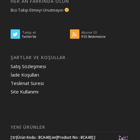
HER AN FARKINDA OLUN
Bizi Takip Etmeyi Unutmayın
Takip et
Abone Ol
Twitter'da
RSS Beslemesine
ŞARTLAR VE KOŞULLAR
Satış Sözleşmesi
İade Koşulları
Teslimat Süresi
Site Kullanımı
YENI ÜRÜNLER
[:tr]Ürün Kodu : BCA40[:en]Product No : BCA40[:]