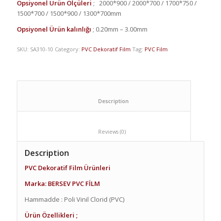
Opsiyonel Ürün Ölçüleri
;
2000*900 / 2000*700 / 1700*750 /
1500*700 / 1500*900 / 1300*700mm
Opsiyonel Ürün kalınlığı
;
0.20mm – 3.00mm
SKU:
SA310-10
Category:
PVC Dekoratif Film
Tag:
PVC Film
						Description					
						Reviews (0)					
Description
PVC Dekoratif Film Ürünleri
Marka: BERSEV PVC FİLM
Hammadde :
Poli Vinil Clorid (PVC)
Ürün Özellikleri ;