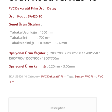
PVC Dekoratif Film Ürün Detayı
Ürün Kodu : SA420-10
Genel Ürün Ölçüleri
;
Tabaka Uzunluğu
: 1500 mm
Tabaka Eni
: 700 mm
Tabaka Kalınlığı
: 0.20mm –
0.32mm
Opsiyonel Ürün Ölçüleri
;
2000*900 / 2000*700 / 1700*750 /
1500*700 / 1500*900 / 1300*700mm
Opsiyonel Ürün kalınlığı
;
0.20mm – 3.00mm
SKU:
SB420-10
Category:
PVC Dekoratif Film
Tags:
Bersev PVC Film
,
PVC
Film
						Description					