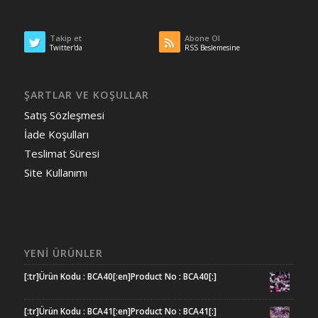
Takip et
Abone Ol
Twitter'da
RSS Beslemesine
ŞARTLAR VE KOŞULLAR
Satış Sözleşmesi
İade Koşulları
Teslimat Süresi
Site Kullanımı
YENI ÜRÜNLER
[:tr]Ürün Kodu : BCA40[:en]Product No : BCA40[:]
[:tr]Ürün Kodu : BCA41[:en]Product No : BCA41[:]