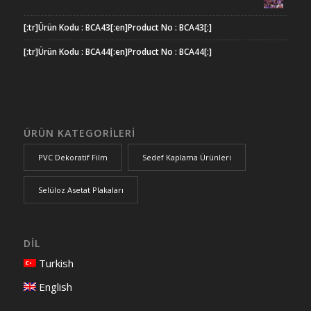
[:tr]Ürün Kodu : BCA43[:en]Product No : BCA43[:]
[:tr]Ürün Kodu : BCA44[:en]Product No : BCA44[:]
ÜRÜN KATEGORİLERİ
PVC Dekoratif Film
Sedef Kaplama Ürünleri
Selüloz Asetat Plakaları
DİL
Turkish
English