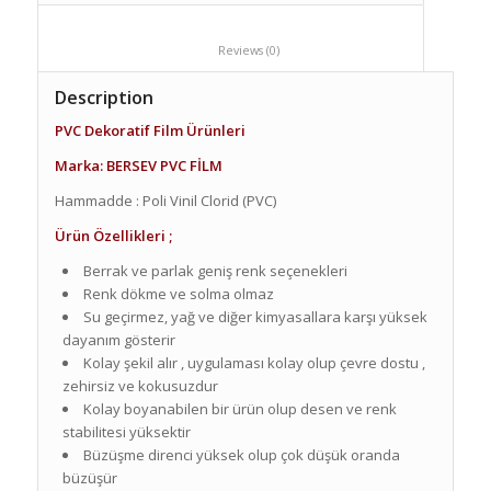
						Reviews (0)					
Description
PVC Dekoratif Film Ürünleri
Marka: BERSEV PVC FİLM
Hammadde :
Poli Vinil Clorid (PVC)
Ürün Özellikleri ;
Berrak ve parlak geniş renk seçenekleri
Renk dökme ve solma olmaz
Su geçirmez, yağ ve diğer kimyasallara karşı yüksek
dayanım gösterir
Kolay şekil alır , uygulaması kolay olup çevre dostu ,
zehirsiz ve kokusuzdur
Kolay boyanabilen bir ürün olup desen ve renk
stabilitesi yüksektir
Büzüşme direnci yüksek olup çok düşük oranda
büzüşür