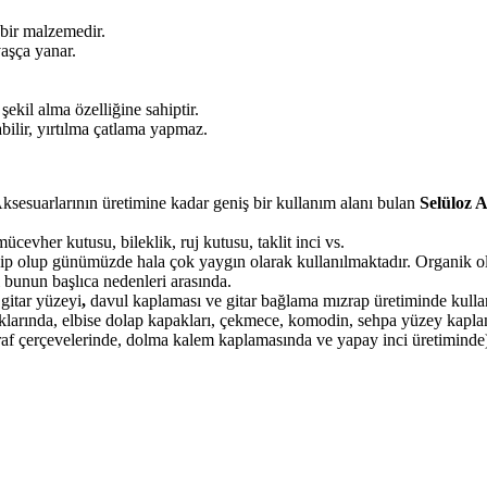
 bir malzemedir.
vaşça yanar.
şekil alma özelliğine sahiptir.
bilir, yırtılma çatlama yapmaz.
esuarlarının üretimine kadar geniş bir kullanım alanı bulan
Sel
ü
loz A
mücevher kutusu, bileklik, ruj kutusu, taklit inci vs.
ip olup günümüzde hala çok yaygın olarak kullanılmaktadır. Organik olma
unun başlıca nedenleri arasında.
gitar yüzeyi
,
davul kaplaması ve gitar bağlama mızrap üretiminde kulla
arında, elbise dolap kapakları, çekmece, komodin, sehpa yüzey kapla
oğraf çerçevelerinde, dolma kalem kaplamasında ve yapay inci üretiminde