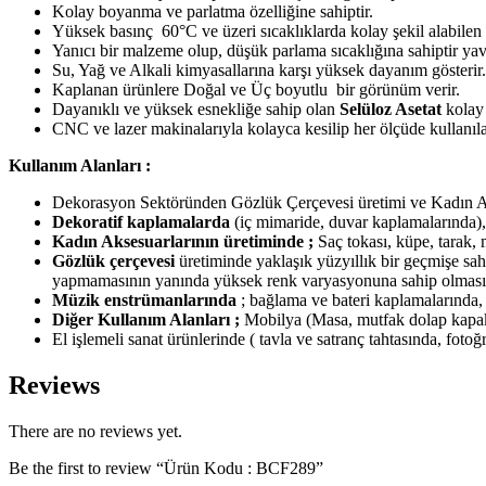
Kolay boyanma ve parlatma özelliğine sahiptir.
Yüksek basınç 60°C ve üzeri sıcaklıklarda kolay şekil alabilen
Yanıcı bir malzeme olup, düşük parlama sıcaklığına sahiptir ya
Su, Yağ ve Alkali kimyasallarına karşı yüksek dayanım gösterir.
Kaplanan ürünlere Doğal ve Üç boyutlu bir görünüm verir.
Dayanıklı ve yüksek esnekliğe sahip olan
Sel
ü
loz Asetat
kolay 
CNC ve lazer makinalarıyla kolayca kesilip her ölçüde kullanıla
Kullanım Alanları :
Dekorasyon Sektöründen Gözlük Çerçevesi üretimi ve Kadın Aks
Dekoratif kaplamalarda
(iç mimaride, duvar kaplamalarında),
Kadın A
ksesuarlarının üretiminde
;
Saç tokası, küpe, tarak, 
Gözlük çerçevesi
üretiminde yaklaşık yüzyıllık bir geçmişe sah
yapmamasının yanında yüksek renk varyasyonuna sahip olması b
Müzik enstrümanlarında
; bağlama ve bateri kaplamalarında, 
Diğer Kullanım Alanları ;
Mobilya (Masa, mutfak dolap kapakl
El işlemeli sanat ürünlerinde ( tavla ve satranç tahtasında, fot
Reviews
There are no reviews yet.
Be the first to review “Ürün Kodu : BCF289”