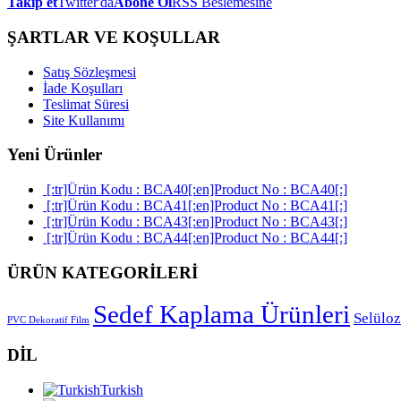
Takip et
Twitter'da
Abone Ol
RSS Beslemesine
ŞARTLAR VE KOŞULLAR
Satış Sözleşmesi
İade Koşulları
Teslimat Süresi
Site Kullanımı
Yeni Ürünler
[:tr]Ürün Kodu : BCA40[:en]Product No : BCA40[:]
[:tr]Ürün Kodu : BCA41[:en]Product No : BCA41[:]
[:tr]Ürün Kodu : BCA43[:en]Product No : BCA43[:]
[:tr]Ürün Kodu : BCA44[:en]Product No : BCA44[:]
ÜRÜN KATEGORİLERİ
Sedef Kaplama Ürünleri
Selüloz
PVC Dekoratif Film
DİL
Turkish