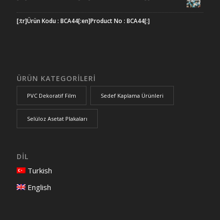
[:tr]Ürün Kodu : BCA44[:en]Product No : BCA44[:]
ÜRÜN KATEGORİLERİ
PVC Dekoratif Film
Sedef Kaplama Ürünleri
Selüloz Asetat Plakaları
DİL
Turkish
English