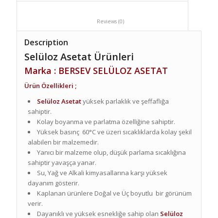
						Reviews (0)					
Description
Selüloz Asetat Ürünleri
Marka : BERSEV SELÜLOZ ASETAT
Ürün Özellikleri ;
Selüloz Asetat
yüksek parlaklık ve şeffaflığa
sahiptir.
Kolay boyanma ve parlatma özelliğine sahiptir.
Yüksek basınç 60°C ve üzeri sıcaklıklarda kolay şekil
alabilen bir malzemedir.
Yanıcı bir malzeme olup, düşük parlama sıcaklığına
sahiptir yavaşça yanar.
Su, Yağ ve Alkali kimyasallarına karşı yüksek
dayanım gösterir.
Kaplanan ürünlere Doğal ve Üç boyutlu bir görünüm
verir.
Dayanıklı ve yüksek esnekliğe sahip olan
Sel
ü
loz