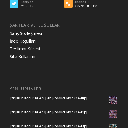
Takip et
Abone Ol
Twitter'da
RSS Beslemesine
ŞARTLAR VE KOŞULLAR
Satış Sözleşmesi
İade Koşulları
Teslimat Süresi
Site Kullanımı
YENI ÜRÜNLER
[:tr]Ürün Kodu : BCA40[:en]Product No : BCA40[:]
[:tr]Ürün Kodu : BCA41[:en]Product No : BCA41[:]
[:tr]Ürün Kodu : BCA43[:en]Product No : BCA43[:]