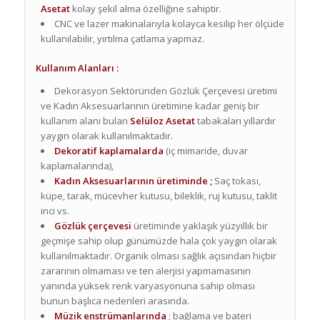
Asetat
kolay şekil alma özelliğine sahiptir.
CNC ve lazer makinalarıyla kolayca kesilip her ölçüde
kullanılabilir, yırtılma çatlama yapmaz.
Kullanım Alanları :
Dekorasyon Sektöründen Gözlük Çerçevesi üretimi
ve Kadın Aksesuarlarının üretimine kadar geniş bir
kullanım alanı bulan
Sel
ü
loz Asetat
tabakaları yıllardır
yaygın olarak kullanılmaktadır.
Dekoratif kaplamalarda
(iç mimaride, duvar
kaplamalarında),
Kadın A
ksesuarlarının üretiminde
;
Saç tokası,
küpe, tarak, mücevher kutusu, bileklik, ruj kutusu, taklit
inci vs.
Gözlük çerçevesi
üretiminde yaklaşık yüzyıllık bir
geçmişe sahip olup günümüzde hala çok yaygın olarak
kullanılmaktadır. Organik olması sağlık açısından hiçbir
zararının olmaması ve ten alerjisi yapmamasının
yanında yüksek renk varyasyonuna sahip olması
bunun başlıca nedenleri arasında.
Müzik enstrümanlarında
; bağlama ve bateri