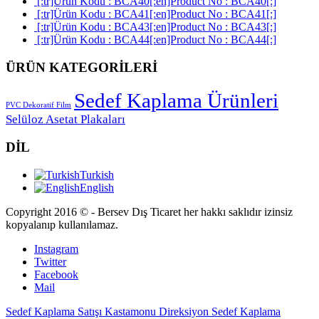
[:tr]Ürün Kodu : BCA40[:en]Product No : BCA40[:]
[:tr]Ürün Kodu : BCA41[:en]Product No : BCA41[:]
[:tr]Ürün Kodu : BCA43[:en]Product No : BCA43[:]
[:tr]Ürün Kodu : BCA44[:en]Product No : BCA44[:]
ÜRÜN KATEGORİLERİ
Sedef Kaplama Ürünleri
PVC Dekoratif Film
Selüloz Asetat Plakaları
DİL
Turkish
English
Copyright 2016 © - Bersev Dış Ticaret her hakkı saklıdır izinsiz
kopyalanıp kullanılamaz.
Instagram
Twitter
Facebook
Mail
Sedef Kaplama Satışı Kastamonu
Direksiyon Sedef Kaplama