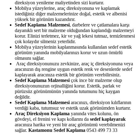
direksiyon yenileme maliyetinden sizi kurtarır.
Mobilya yüzeylerine, araç direksiyonuna ve kaplamak
istediğiniz diğer malzemelerinize doğal, estetik ve albenisi
yüksek bir görünüm kazandırır.
Sedef Kaplama Malzemesi
, darbelere ve çatlamalara karşı
dayanıklı sert bir malzeme olduğundan kaplandığı malzemeyi
korur. Elinizi terletmez, kir ve yağ lekesi tutmaz, temizlenmesi
çok kolaydır silmeniz yeterlidir.
Mobilya yüzeylerinin kaplanmasında kullanılan sedef estetik
görünüm yanında mobilyalarınızı korur ve uzun ömürlü
olmasını sağlar.
Araç direksiyonunuzu zevkinize, araç iç direksiyonuna veya
aracınızın dış rengine uygun estetik renk ve desenlerde sedef
kaplayarak aracınıza estetik bir görünüm verebilirsiniz.
Sedef Kaplama Malzemesi
çok ince bir malzeme olup
direksiyonunuzun orjinalliğini korur. Estetik, parlak ve
pürüzsüz görünümünün yanında tutumunu hiç kaygan
değildir.
Sedef Kaplama Malzemesi
aracınızı, direksiyon kılıflarının
verdiği kaba, tutumsuz ve estetik uzak görünümden kurtarır.
Araç Direksiyon Kaplama
yanında vites kolunu, ön
gövdeyi, el frenini ve kapı kollarını da
sedef kaplayarak
aracınıza harika ve yeni bir araç görünümü verebilmenizi
sağlar.
Kastamonu Sedef Kaplama
0543 499 73 33