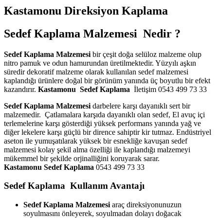
Kastamonu Direksiyon Kaplama
Sedef Kaplama Malzemesi Nedir ?
Sedef Kaplama Malzemesi
bir çeşit doğa selüloz malzeme olup
nitro pamuk ve odun hamurundan üretilmektedir. Yüzyılı aşkın
süredir dekoratif malzeme olarak kullanılan sedef malzemesi
kaplandığı ürünlere doğal bir görünüm yanında üç boyutlu bir efekt
kazandırır.
Kastamonu
Sedef Kaplama
İletişim 0543 499 73 33
Sedef Kaplama Malzemesi
darbelere karşı dayanıklı sert bir
malzemedir. Çatlamalara karşıda dayanıklı olan sedef, El avuç içi
terlemelerine karşı gösterdiği yüksek performans yanında yağ ve
diğer lekelere karşı güçlü bir dirence sahiptir kir tutmaz. Endüstriyel
aseton ile yumuşatılarak yüksek bir esnekliğe kavuşan sedef
malzemesi kolay şekil alma özelliği ile kaplandığı malzemeyi
mükemmel bir şekilde orjinalliğini koruyarak sarar.
Kastamonu
Sedef Kaplama
0543 499 73 33
Sedef Kaplama Kullanım Avantajı
Sedef Kaplama Malzemesi
araç direksiyonunuzun
soyulmasını önleyerek, soyulmadan dolayı doğacak