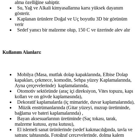
alma özelliğine sahiptir.
Su, Yağ ve Alkali kimyasallarına karsı yüksek dayanım
gösterir.
Kaplanan ürünlere Doğal ve Uç boyutlu 3D bir görünüm
verir
Sedef yanıcı bir malzeme olup, 150 C ve üzerinde alev alır
Kullanım Alanları:
Mobilya (Masa, mutfak dolap kapaklarında, Elbise Dolap
kapakları, çekmece, komodin, Sehpa yüzey Kaplamalarında,
Ayna çerçevelerinde) kaplamalarında,
Otomotiv sektöründe (araç içi direksiyon, Vites topuzu, kapı
kolları ve on gövde kaplamasında),
Dekoratif kaplamalarda (iç mimaride, duvar kaplamalarında),
Müzik enstrümanlarında (Gitar yüzeyi, mızrap üretiminde,
bağlama ve bateri kaplamalarında) ,
Bayan aksesuarlarının üretiminde (Saç tokası, tarak,
malzeme kutusu, ayna kutusu),
El islemeli sanat ürünlerinde (sedef kakmacılığında, tavla ve
satranç tahtasında, Fotoğraf çerçevelerinde, dolma kalem