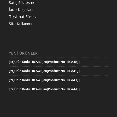
Satış Sözleşmesi
İade Koşulları
Teslimat Süresi
Site Kullanımı
YENI ÜRÜNLER
[:tr]Ürün Kodu : BCA40[:en]Product No : BCA40[:]
[:tr]Ürün Kodu : BCA41[:en]Product No : BCA41[:]
[:tr]Ürün Kodu : BCA43[:en]Product No : BCA43[:]
[:tr]Ürün Kodu : BCA44[:en]Product No : BCA44[:]