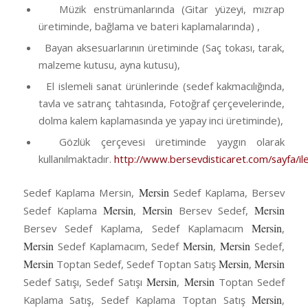
Müzik enstrümanlarında (Gitar yüzeyi, mızrap
üretiminde, bağlama ve bateri kaplamalarında) ,
Bayan aksesuarlarının üretiminde (Saç tokası, tarak,
malzeme kutusu, ayna kutusu),
El islemeli sanat ürünlerinde (sedef kakmacılığında,
tavla ve satranç tahtasında, Fotoğraf çerçevelerinde,
dolma kalem kaplamasında ye yapay inci üretiminde),
Gözlük çerçevesi üretiminde yaygın olarak
kullanılmaktadır.
http://www.bersevdisticaret.com/sayfa/ile
Mersin
Sedef Kaplama Mersin,
Sedef Kaplama, Bersev
Mersin
Mersin
Mersin
Sedef Kaplama
,
Bersev Sedef,
Mersin
Bersev Sedef Kaplama, Sedef Kaplamacım
,
Mersin
Mersin
Mersin
Sedef Kaplamacım, Sedef
,
Sedef,
Mersin
Mersin
Mersin
Toptan Sedef, Sedef Toptan Satış
,
Mersin
Mersin
Sedef Satışı, Sedef Satışı
,
Toptan Sedef
Mersin
Kaplama Satış, Sedef Kaplama Toptan Satış
,